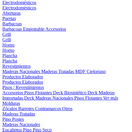
Electrodomésticos
Electrodomésticos
Aberturas
Puertas
Barbacoas
Barbacoas
Empotrable
Accesorios
Grill
Grill
Horno
Horno
Plancha
Plancha
Revestimientos
Maderas Nacionales
Maderas Tratadas
MDF
Cielorraso
Productos Elaborados
Productos Elaborados
Pisos / Revestimientos
Accesorios Pisos Flotantes
Deck Biosintético
Deck Maderas
Importadas
Deck Maderas Nacionales
Pisos Flotantes
Ver más
Molduras
Zócalos
Barrotes
Contramarcos
Otros
Maderas Tratadas
Pino
Postes
Maderas Nacionales
Eucaliptus
Pino
Pino Seco