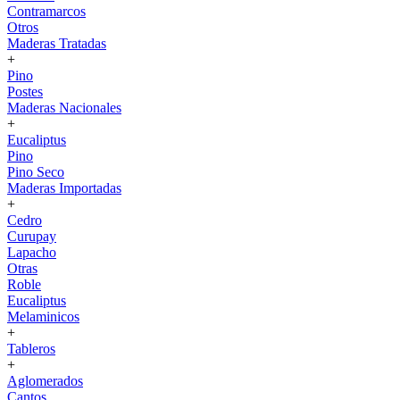
Contramarcos
Otros
Maderas Tratadas
+
Pino
Postes
Maderas Nacionales
+
Eucaliptus
Pino
Pino Seco
Maderas Importadas
+
Cedro
Curupay
Lapacho
Otras
Roble
Eucaliptus
Melaminicos
+
Tableros
+
Aglomerados
Cantos