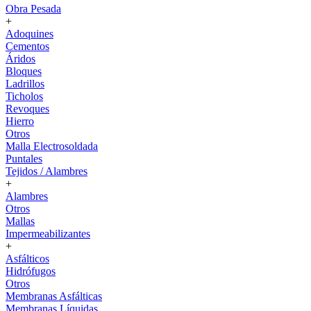
Obra Pesada
+
Adoquines
Cementos
Áridos
Bloques
Ladrillos
Ticholos
Revoques
Hierro
Otros
Malla Electrosoldada
Puntales
Tejidos / Alambres
+
Alambres
Otros
Mallas
Impermeabilizantes
+
Asfálticos
Hidrófugos
Otros
Membranas Asfálticas
Membranas Líquidas