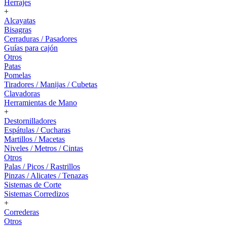
Herrajes
+
Alcayatas
Bisagras
Cerraduras / Pasadores
Guías para cajón
Otros
Patas
Pomelas
Tiradores / Manijas / Cubetas
Clavadoras
Herramientas de Mano
+
Destornilladores
Espátulas / Cucharas
Martillos / Macetas
Niveles / Metros / Cintas
Otros
Palas / Picos / Rastrillos
Pinzas / Alicates / Tenazas
Sistemas de Corte
Sistemas Corredizos
+
Correderas
Otros