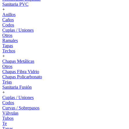
Sanitaria PVC
+
Anillos
Caños
Codos
Cuplas / Uniones
Otros
Ramales
Tapas
Techos
+
Chapas Metálicas
Otros
Chapas Fibra Vidrio
Chapas Policarbonato
Tejas
Sanitaria Fusión
+
Cuplas / Uniones
Codos
Curvas / Sobrepasos
Válvulas
Tubos
Te
Tapas