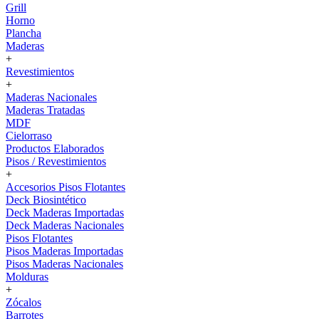
Grill
Horno
Plancha
Maderas
+
Revestimientos
+
Maderas Nacionales
Maderas Tratadas
MDF
Cielorraso
Productos Elaborados
Pisos / Revestimientos
+
Accesorios Pisos Flotantes
Deck Biosintético
Deck Maderas Importadas
Deck Maderas Nacionales
Pisos Flotantes
Pisos Maderas Importadas
Pisos Maderas Nacionales
Molduras
+
Zócalos
Barrotes