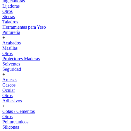
Ingletadoras
Lijadoras
Otros
Sierras
Taladros
Herramientas para Yeso
Pinturería
+
Acabados
Masillas
Otros
Protectores Maderas
Solventes
Seguridad
+
Arneses
Cascos
Ocular
Otros
Adhesivos
+
Colas / Cementos
Otros
Poliuretanicos
Siliconas