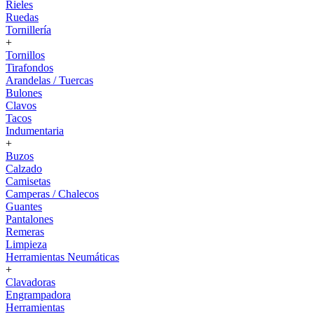
Rieles
Ruedas
Tornillería
+
Tornillos
Tirafondos
Arandelas / Tuercas
Bulones
Clavos
Tacos
Indumentaria
+
Buzos
Calzado
Camisetas
Camperas / Chalecos
Guantes
Pantalones
Remeras
Limpieza
Herramientas Neumáticas
+
Clavadoras
Engrampadora
Herramientas