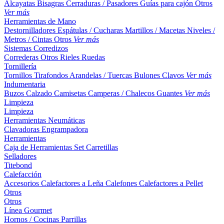
Alcayatas
Bisagras
Cerraduras / Pasadores
Guías para cajón
Otros
Ver más
Herramientas de Mano
Destornilladores
Espátulas / Cucharas
Martillos / Macetas
Niveles /
Metros / Cintas
Otros
Ver más
Sistemas Corredizos
Correderas
Otros
Rieles
Ruedas
Tornillería
Tornillos
Tirafondos
Arandelas / Tuercas
Bulones
Clavos
Ver más
Indumentaria
Buzos
Calzado
Camisetas
Camperas / Chalecos
Guantes
Ver más
Limpieza
Limpieza
Herramientas Neumáticas
Clavadoras
Engrampadora
Herramientas
Caja de Herramientas
Set
Carretillas
Selladores
Titebond
Calefacción
Accesorios
Calefactores a Leña
Calefones
Calefactores a Pellet
Otros
Otros
Línea Gourmet
Hornos / Cocinas
Parrillas