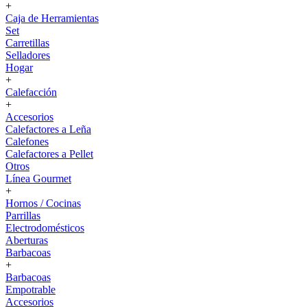
+
Caja de Herramientas
Set
Carretillas
Selladores
Hogar
+
Calefacción
+
Accesorios
Calefactores a Leña
Calefones
Calefactores a Pellet
Otros
Línea Gourmet
+
Hornos / Cocinas
Parrillas
Electrodomésticos
Aberturas
Barbacoas
+
Barbacoas
Empotrable
Accesorios