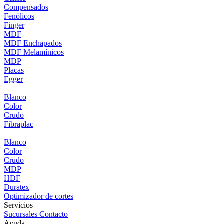
Compensados
Fenólicos
Finger
MDF
MDF Enchapados
MDF Melamínicos
MDP
Placas
Egger
+
Blanco
Color
Crudo
Fibraplac
+
Blanco
Color
Crudo
MDP
HDF
Duratex
Optimizador de cortes
Servicios
Sucursales
Contacto
Ayuda