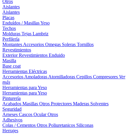
Otros
Aislantes
Aislantes
Placas
Enduídos / Masillas
Yeso
Techos
Molduras
Tejas
Lambriz
Perfilería
Montantes
Accesorios
Omegas
Soleras
Tornillos
Revestimientos
Exterior
Revestimientos
Enduido
Masilla
Base coat
Herramientas Eléctricas
Accesorios
Amoladoras
Atornilladoras
Cepillos
Compresores
Ver
más
Herramientas para Yeso
Herramientas para Yeso
Pinturería
Acabados
Masillas
Otros
Protectores Maderas
Solventes
Seguridad
Arneses
Cascos
Ocular
Otros
Adhesivos
Colas / Cementos
Otros
Poliuretanicos
Siliconas
Herrajes