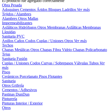
El producto fue agregado correctamente
Obra Pesada
Adoquines
Cementos
Áridos
Bloques
Ladrillos
Ver más
Tejidos / Alambres
Alambres
Otros
Mallas
Impermeabilizantes
Asfálticos
Hidrófugos
Otros
Membranas Asfálticas
Membranas
Líquidas
Sanitaria PVC
Anillos
Caños
Codos
Cuplas / Uniones
Otros
Ver más
Techos
Chapas Metálicas
Otros
Chapas Fibra Vidrio
Chapas Policarbonato
Tejas
Sanitaria Fusión
Cuplas / Uniones
Codos
Curvas / Sobrepasos
Válvulas
Tubos
Ver
más
Pisos
Cerámicos
Porcelanato
Pisos Flotantes
Sanitaria
Otros
Grifería
Cementos / Adhesivos
Pastinas
DunDun
Pinturería
Pinturas Interior / Exterior
Otros