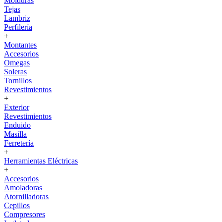
Molduras
Tejas
Lambriz
Perfilería
+
Montantes
Accesorios
Omegas
Soleras
Tornillos
Revestimientos
+
Exterior
Revestimientos
Enduido
Masilla
Ferretería
+
Herramientas Eléctricas
+
Accesorios
Amoladoras
Atornilladoras
Cepillos
Compresores