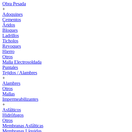
Obra Pesada
+
Adoquines
Cementos
Áridos
Bloques
Ladrillos
Ticholos
Revoques
Hierro
Otros
Malla Electrosoldada
Puntales
Tejidos / Alambres
+
Alambres
Otros
Mallas
Impermeabilizantes
+
Asfálticos
Hidrófugos
Otros
Membranas Asfálticas
Membranas Líquidas