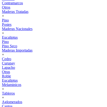
Contramarcos
Otros
Maderas Tratadas
+
Pino
Postes
Maderas Nacionales
+
Eucaliptus
Pino
Pino Seco
Maderas Importadas
+
Cedro
Curupay
Lapacho
Otras
Roble
Eucaliptus
Melaminicos
+
Tableros
+
Aglomerados
Cantos