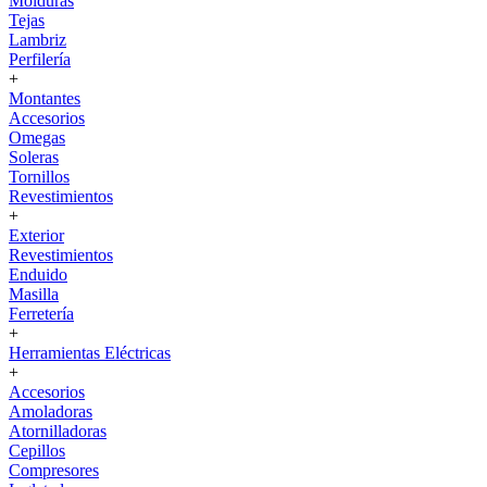
Molduras
Tejas
Lambriz
Perfilería
+
Montantes
Accesorios
Omegas
Soleras
Tornillos
Revestimientos
+
Exterior
Revestimientos
Enduido
Masilla
Ferretería
+
Herramientas Eléctricas
+
Accesorios
Amoladoras
Atornilladoras
Cepillos
Compresores