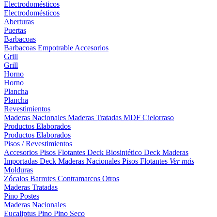
Electrodomésticos
Electrodomésticos
Aberturas
Puertas
Barbacoas
Barbacoas
Empotrable
Accesorios
Grill
Grill
Horno
Horno
Plancha
Plancha
Revestimientos
Maderas Nacionales
Maderas Tratadas
MDF
Cielorraso
Productos Elaborados
Productos Elaborados
Pisos / Revestimientos
Accesorios Pisos Flotantes
Deck Biosintético
Deck Maderas
Importadas
Deck Maderas Nacionales
Pisos Flotantes
Ver más
Molduras
Zócalos
Barrotes
Contramarcos
Otros
Maderas Tratadas
Pino
Postes
Maderas Nacionales
Eucaliptus
Pino
Pino Seco