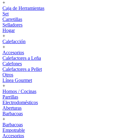
+
Caja de Herramientas
Set
Carretillas
Selladores
Hogar
+
Calefacción
+
Accesorios
Calefactores a Leña
Calefones
Calefactores a Pellet
Otros
Línea Gourmet
+
Hornos / Cocinas
Parrillas
Electrodomésticos
Aberturas
Barbacoas
+
Barbacoas
Empotrable
Accesorios