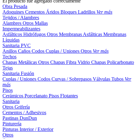
El producto fue agregado correctamente
Obra Pesada
Adoquines
Cementos
Áridos
Bloques
Ladrillos
Ver más
Tejidos / Alambres
Alambres
Otros
Mallas
Impermeabilizantes
Asfálticos
Hidrófugos
Otros
Membranas Asfálticas
Membranas
Líquidas
Sanitaria PVC
Anillos
Caños
Codos
Cuplas / Uniones
Otros
Ver más
Techos
Chapas Metálicas
Otros
Chapas Fibra Vidrio
Chapas Policarbonato
Tejas
Sanitaria Fusión
Cuplas / Uniones
Codos
Curvas / Sobrepasos
Válvulas
Tubos
Ver
más
Pisos
Cerámicos
Porcelanato
Pisos Flotantes
Sanitaria
Otros
Grifería
Cementos / Adhesivos
Pastinas
DunDun
Pinturería
Pinturas Interior / Exterior
Otros