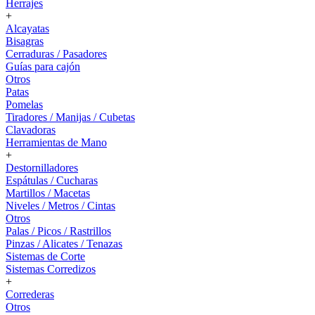
Herrajes
+
Alcayatas
Bisagras
Cerraduras / Pasadores
Guías para cajón
Otros
Patas
Pomelas
Tiradores / Manijas / Cubetas
Clavadoras
Herramientas de Mano
+
Destornilladores
Espátulas / Cucharas
Martillos / Macetas
Niveles / Metros / Cintas
Otros
Palas / Picos / Rastrillos
Pinzas / Alicates / Tenazas
Sistemas de Corte
Sistemas Corredizos
+
Correderas
Otros