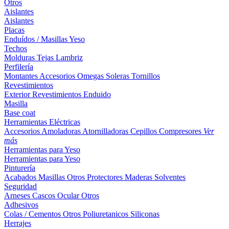
Otros
Aislantes
Aislantes
Placas
Enduídos / Masillas
Yeso
Techos
Molduras
Tejas
Lambriz
Perfilería
Montantes
Accesorios
Omegas
Soleras
Tornillos
Revestimientos
Exterior
Revestimientos
Enduido
Masilla
Base coat
Herramientas Eléctricas
Accesorios
Amoladoras
Atornilladoras
Cepillos
Compresores
Ver
más
Herramientas para Yeso
Herramientas para Yeso
Pinturería
Acabados
Masillas
Otros
Protectores Maderas
Solventes
Seguridad
Arneses
Cascos
Ocular
Otros
Adhesivos
Colas / Cementos
Otros
Poliuretanicos
Siliconas
Herrajes