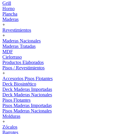
Grill
Horno
Plancha
Maderas
+
Revestimientos
+
Maderas Nacionales
Maderas Tratadas
MDF
Cielorraso
Productos Elaborados
Pisos / Revestimientos
+
Accesorios Pisos Flotantes
Deck Biosintético
Deck Maderas Importadas
Deck Maderas Nacionales
Pisos Flotantes
Pisos Maderas Importadas
Pisos Maderas Nacionales
Molduras
+
Zócalos
Barrotes