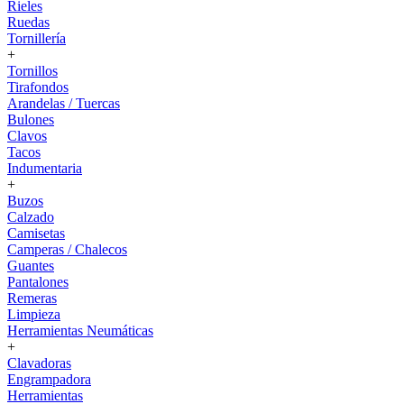
Rieles
Ruedas
Tornillería
+
Tornillos
Tirafondos
Arandelas / Tuercas
Bulones
Clavos
Tacos
Indumentaria
+
Buzos
Calzado
Camisetas
Camperas / Chalecos
Guantes
Pantalones
Remeras
Limpieza
Herramientas Neumáticas
+
Clavadoras
Engrampadora
Herramientas