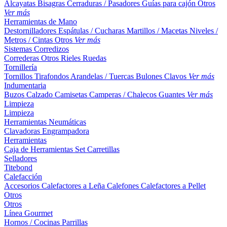
Alcayatas
Bisagras
Cerraduras / Pasadores
Guías para cajón
Otros
Ver más
Herramientas de Mano
Destornilladores
Espátulas / Cucharas
Martillos / Macetas
Niveles /
Metros / Cintas
Otros
Ver más
Sistemas Corredizos
Correderas
Otros
Rieles
Ruedas
Tornillería
Tornillos
Tirafondos
Arandelas / Tuercas
Bulones
Clavos
Ver más
Indumentaria
Buzos
Calzado
Camisetas
Camperas / Chalecos
Guantes
Ver más
Limpieza
Limpieza
Herramientas Neumáticas
Clavadoras
Engrampadora
Herramientas
Caja de Herramientas
Set
Carretillas
Selladores
Titebond
Calefacción
Accesorios
Calefactores a Leña
Calefones
Calefactores a Pellet
Otros
Otros
Línea Gourmet
Hornos / Cocinas
Parrillas