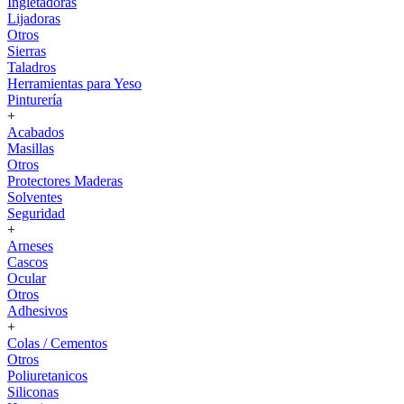
Ingletadoras
Lijadoras
Otros
Sierras
Taladros
Herramientas para Yeso
Pinturería
+
Acabados
Masillas
Otros
Protectores Maderas
Solventes
Seguridad
+
Arneses
Cascos
Ocular
Otros
Adhesivos
+
Colas / Cementos
Otros
Poliuretanicos
Siliconas