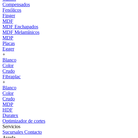
Compensados
Fenólicos
Finger
MDF
MDF Enchapados
MDF Melamínicos
MDP
Placas
Egger
+
Blanco
Color
Crudo
Fibraplac
+
Blanco
Color
Crudo
MDP
HDF
Duratex
Optimizador de cortes
Servicios
Sucursales
Contacto
Ayuda