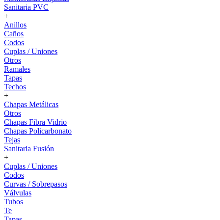
Sanitaria PVC
+
Anillos
Caños
Codos
Cuplas / Uniones
Otros
Ramales
Tapas
Techos
+
Chapas Metálicas
Otros
Chapas Fibra Vidrio
Chapas Policarbonato
Tejas
Sanitaria Fusión
+
Cuplas / Uniones
Codos
Curvas / Sobrepasos
Válvulas
Tubos
Te
Tapas