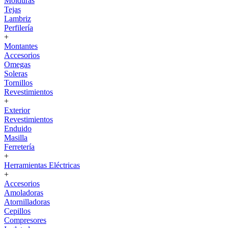
Molduras
Tejas
Lambriz
Perfilería
+
Montantes
Accesorios
Omegas
Soleras
Tornillos
Revestimientos
+
Exterior
Revestimientos
Enduido
Masilla
Ferretería
+
Herramientas Eléctricas
+
Accesorios
Amoladoras
Atornilladoras
Cepillos
Compresores