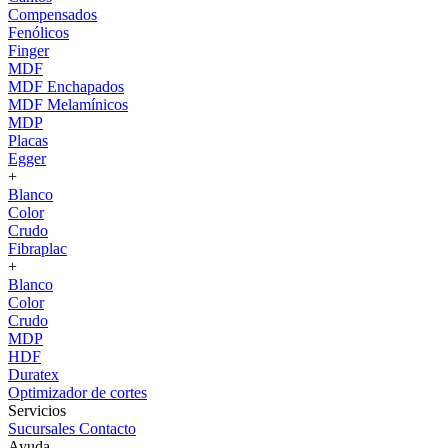
Compensados
Fenólicos
Finger
MDF
MDF Enchapados
MDF Melamínicos
MDP
Placas
Egger
+
Blanco
Color
Crudo
Fibraplac
+
Blanco
Color
Crudo
MDP
HDF
Duratex
Optimizador de cortes
Servicios
Sucursales
Contacto
Ayuda