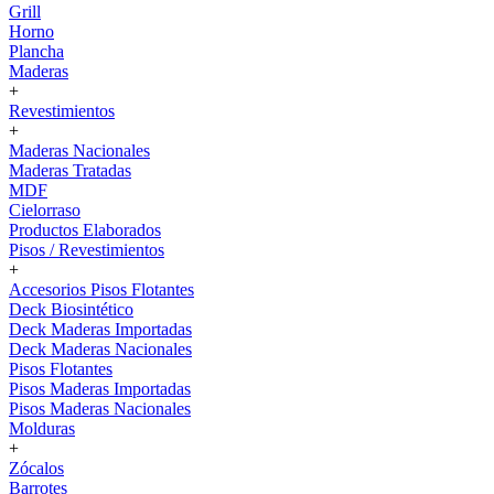
Grill
Horno
Plancha
Maderas
+
Revestimientos
+
Maderas Nacionales
Maderas Tratadas
MDF
Cielorraso
Productos Elaborados
Pisos / Revestimientos
+
Accesorios Pisos Flotantes
Deck Biosintético
Deck Maderas Importadas
Deck Maderas Nacionales
Pisos Flotantes
Pisos Maderas Importadas
Pisos Maderas Nacionales
Molduras
+
Zócalos
Barrotes