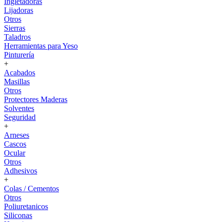
Ingletadoras
Lijadoras
Otros
Sierras
Taladros
Herramientas para Yeso
Pinturería
+
Acabados
Masillas
Otros
Protectores Maderas
Solventes
Seguridad
+
Arneses
Cascos
Ocular
Otros
Adhesivos
+
Colas / Cementos
Otros
Poliuretanicos
Siliconas