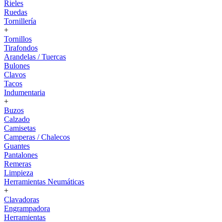
Rieles
Ruedas
Tornillería
+
Tornillos
Tirafondos
Arandelas / Tuercas
Bulones
Clavos
Tacos
Indumentaria
+
Buzos
Calzado
Camisetas
Camperas / Chalecos
Guantes
Pantalones
Remeras
Limpieza
Herramientas Neumáticas
+
Clavadoras
Engrampadora
Herramientas