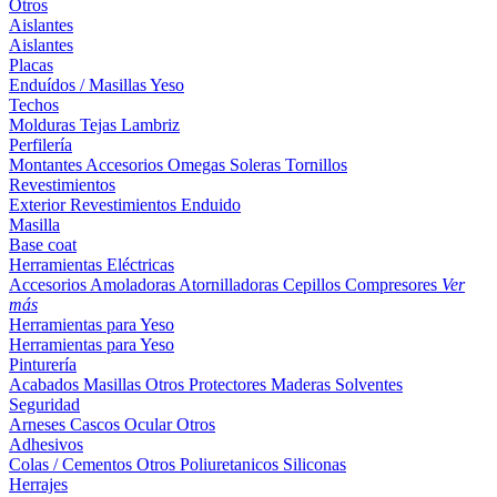
Otros
Aislantes
Aislantes
Placas
Enduídos / Masillas
Yeso
Techos
Molduras
Tejas
Lambriz
Perfilería
Montantes
Accesorios
Omegas
Soleras
Tornillos
Revestimientos
Exterior
Revestimientos
Enduido
Masilla
Base coat
Herramientas Eléctricas
Accesorios
Amoladoras
Atornilladoras
Cepillos
Compresores
Ver
más
Herramientas para Yeso
Herramientas para Yeso
Pinturería
Acabados
Masillas
Otros
Protectores Maderas
Solventes
Seguridad
Arneses
Cascos
Ocular
Otros
Adhesivos
Colas / Cementos
Otros
Poliuretanicos
Siliconas
Herrajes