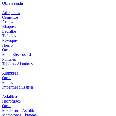
Obra Pesada
+
Adoquines
Cementos
Áridos
Bloques
Ladrillos
Ticholos
Revoques
Hierro
Otros
Malla Electrosoldada
Puntales
Tejidos / Alambres
+
Alambres
Otros
Mallas
Impermeabilizantes
+
Asfálticos
Hidrófugos
Otros
Membranas Asfálticas
Membranas Líquidas