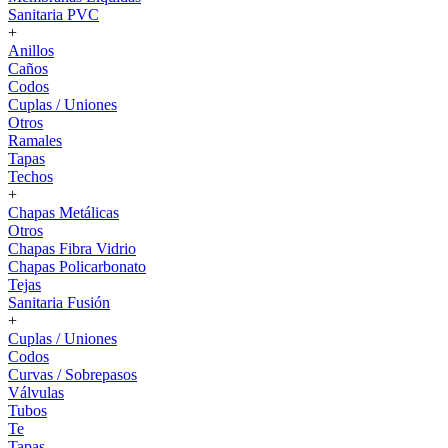
Sanitaria PVC
+
Anillos
Caños
Codos
Cuplas / Uniones
Otros
Ramales
Tapas
Techos
+
Chapas Metálicas
Otros
Chapas Fibra Vidrio
Chapas Policarbonato
Tejas
Sanitaria Fusión
+
Cuplas / Uniones
Codos
Curvas / Sobrepasos
Válvulas
Tubos
Te
Tapas