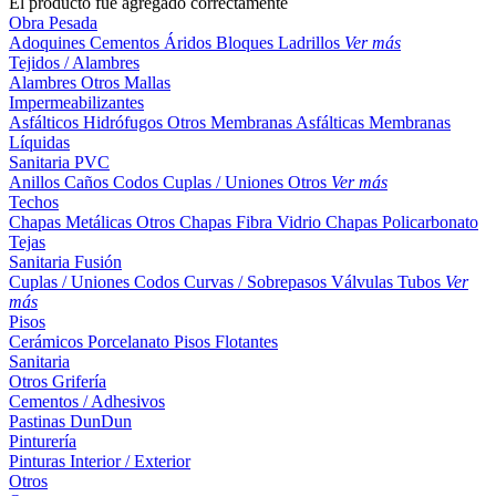
El producto fue agregado correctamente
Obra Pesada
Adoquines
Cementos
Áridos
Bloques
Ladrillos
Ver más
Tejidos / Alambres
Alambres
Otros
Mallas
Impermeabilizantes
Asfálticos
Hidrófugos
Otros
Membranas Asfálticas
Membranas
Líquidas
Sanitaria PVC
Anillos
Caños
Codos
Cuplas / Uniones
Otros
Ver más
Techos
Chapas Metálicas
Otros
Chapas Fibra Vidrio
Chapas Policarbonato
Tejas
Sanitaria Fusión
Cuplas / Uniones
Codos
Curvas / Sobrepasos
Válvulas
Tubos
Ver
más
Pisos
Cerámicos
Porcelanato
Pisos Flotantes
Sanitaria
Otros
Grifería
Cementos / Adhesivos
Pastinas
DunDun
Pinturería
Pinturas Interior / Exterior
Otros