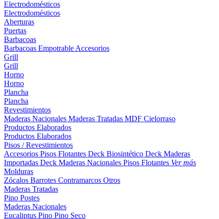
Electrodomésticos
Electrodomésticos
Aberturas
Puertas
Barbacoas
Barbacoas
Empotrable
Accesorios
Grill
Grill
Horno
Horno
Plancha
Plancha
Revestimientos
Maderas Nacionales
Maderas Tratadas
MDF
Cielorraso
Productos Elaborados
Productos Elaborados
Pisos / Revestimientos
Accesorios Pisos Flotantes
Deck Biosintético
Deck Maderas
Importadas
Deck Maderas Nacionales
Pisos Flotantes
Ver más
Molduras
Zócalos
Barrotes
Contramarcos
Otros
Maderas Tratadas
Pino
Postes
Maderas Nacionales
Eucaliptus
Pino
Pino Seco