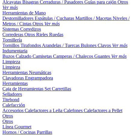
Alcayatas
Bisagras
Cerraduras / Pasadores
Guías para cajón
Otros
Ver más
Herramientas de Mano
Destornilladores
Espátulas / Cucharas
Martillos / Macetas
Niveles /
Metros / Cintas
Otros
Ver más
Sistemas Corredizos
Correderas
Otros
Rieles
Ruedas
Tornillería
Tornillos
Tirafondos
Arandelas / Tuercas
Bulones
Clavos
Ver más
Indumentaria
Buzos
Calzado
Camisetas
Camperas / Chalecos
Guantes
Ver más
Limpieza
Limpieza
Herramientas Neumáticas
Clavadoras
Engrampadora
Herramientas
Caja de Herramientas
Set
Carretillas
Selladores
Titebond
Calefacción
Accesorios
Calefactores a Leña
Calefones
Calefactores a Pellet
Otros
Otros
Línea Gourmet
Hornos / Cocinas
Parrillas