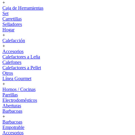
+
Caja de Herramientas
Set
Carretillas
Selladores
Hogar
+
Calefacción
+
Accesorios
Calefactores a Leña
Calefones
Calefactores a Pellet
Otros
Línea Gourmet
+
Hornos / Cocinas
Parrillas
Electrodomésticos
Aberturas
Barbacoas
+
Barbacoas
Empotrable
Accesorios