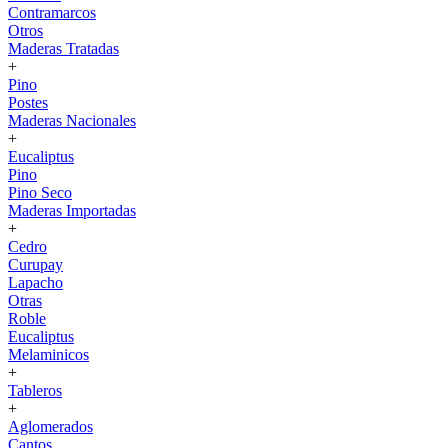
Contramarcos
Otros
Maderas Tratadas
+
Pino
Postes
Maderas Nacionales
+
Eucaliptus
Pino
Pino Seco
Maderas Importadas
+
Cedro
Curupay
Lapacho
Otras
Roble
Eucaliptus
Melaminicos
+
Tableros
+
Aglomerados
Cantos