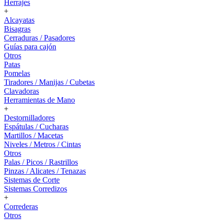
Herrajes
+
Alcayatas
Bisagras
Cerraduras / Pasadores
Guías para cajón
Otros
Patas
Pomelas
Tiradores / Manijas / Cubetas
Clavadoras
Herramientas de Mano
+
Destornilladores
Espátulas / Cucharas
Martillos / Macetas
Niveles / Metros / Cintas
Otros
Palas / Picos / Rastrillos
Pinzas / Alicates / Tenazas
Sistemas de Corte
Sistemas Corredizos
+
Correderas
Otros