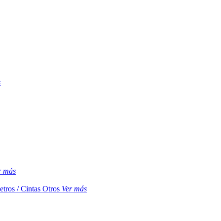
s
r más
etros / Cintas
Otros
Ver más