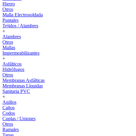
Hierro
Otros
Malla Electrosoldada
Puntales
Tejidos / Alambres
+
Alambres
Otros
Mallas
Impermeabilizantes
+
Asfálticos
Hidrófugos
Otros
Membranas Asfálticas
Membranas Líquidas
Sanitaria PVC
+
Anillos
Caños
Codos
Cuplas / Uniones
Otros
Ramales
Tapas