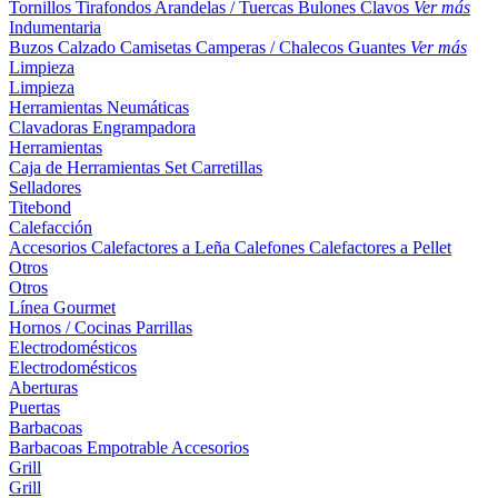
Tornillos
Tirafondos
Arandelas / Tuercas
Bulones
Clavos
Ver más
Indumentaria
Buzos
Calzado
Camisetas
Camperas / Chalecos
Guantes
Ver más
Limpieza
Limpieza
Herramientas Neumáticas
Clavadoras
Engrampadora
Herramientas
Caja de Herramientas
Set
Carretillas
Selladores
Titebond
Calefacción
Accesorios
Calefactores a Leña
Calefones
Calefactores a Pellet
Otros
Otros
Línea Gourmet
Hornos / Cocinas
Parrillas
Electrodomésticos
Electrodomésticos
Aberturas
Puertas
Barbacoas
Barbacoas
Empotrable
Accesorios
Grill
Grill