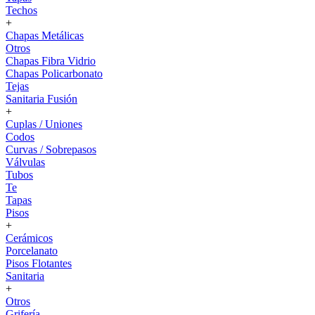
Techos
+
Chapas Metálicas
Otros
Chapas Fibra Vidrio
Chapas Policarbonato
Tejas
Sanitaria Fusión
+
Cuplas / Uniones
Codos
Curvas / Sobrepasos
Válvulas
Tubos
Te
Tapas
Pisos
+
Cerámicos
Porcelanato
Pisos Flotantes
Sanitaria
+
Otros
Grifería