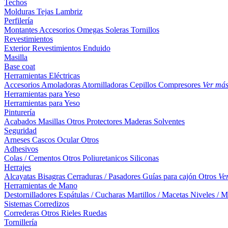
Techos
Molduras
Tejas
Lambriz
Perfilería
Montantes
Accesorios
Omegas
Soleras
Tornillos
Revestimientos
Exterior
Revestimientos
Enduido
Masilla
Base coat
Herramientas Eléctricas
Accesorios
Amoladoras
Atornilladoras
Cepillos
Compresores
Ver má
Herramientas para Yeso
Herramientas para Yeso
Pinturería
Acabados
Masillas
Otros
Protectores Maderas
Solventes
Seguridad
Arneses
Cascos
Ocular
Otros
Adhesivos
Colas / Cementos
Otros
Poliuretanicos
Siliconas
Herrajes
Alcayatas
Bisagras
Cerraduras / Pasadores
Guías para cajón
Otros
Ve
Herramientas de Mano
Destornilladores
Espátulas / Cucharas
Martillos / Macetas
Niveles / M
Sistemas Corredizos
Correderas
Otros
Rieles
Ruedas
Tornillería