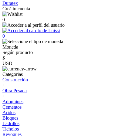
Duratex
Creá tu cuenta
0
0
Moneda
Según producto
$
USD
Categorias
Construcción
+
Obra Pesada
+
Adoquines
Cementos
Áridos
Bloques
Ladrillos
Ticholos
Revoques