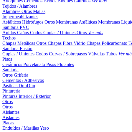
Adoquines
Cementos
Áridos
Bloques
Ladrillos
Ver más
Tejidos / Alambres
Alambres
Otros
Mallas
Impermeabilizantes
Asfálticos
Hidrófugos
Otros
Membranas Asfálticas
Membranas Líqui
Sanitaria PVC
Anillos
Caños
Codos
Cuplas / Uniones
Otros
Ver más
Techos
Chapas Metálicas
Otros
Chapas Fibra Vidrio
Chapas Policarbonato
T
Sanitaria Fusión
Cuplas / Uniones
Codos
Curvas / Sobrepasos
Válvulas
Tubos
Ver má
Pisos
Cerámicos
Porcelanato
Pisos Flotantes
Sanitaria
Otros
Grifería
Cementos / Adhesivos
Pastinas
DunDun
Pinturería
Pinturas Interior / Exterior
Otros
Otros
Aislantes
Aislantes
Placas
Enduídos / Masillas
Yeso