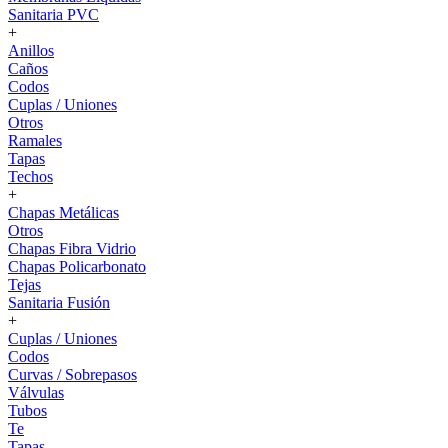
Sanitaria PVC
+
Anillos
Caños
Codos
Cuplas / Uniones
Otros
Ramales
Tapas
Techos
+
Chapas Metálicas
Otros
Chapas Fibra Vidrio
Chapas Policarbonato
Tejas
Sanitaria Fusión
+
Cuplas / Uniones
Codos
Curvas / Sobrepasos
Válvulas
Tubos
Te
Tapas