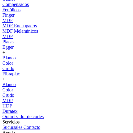
Compensados
Fenólicos
Finger
MDF
MDF Enchapados
MDF Melamínicos
MDP
Placas
Egger
+
Blanco
Color
Crudo
Fibraplac
+
Blanco
Color
Crudo
MDP
HDF
Duratex
Optimizador de cortes
Servicios
Sucursales
Contacto
Ayuda