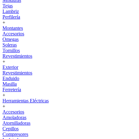
Molduras
Tejas
Lambriz
Perfilería
+
Montantes
Accesorios
Omegas
Soleras
Tornillos
Revestimientos
+
Exterior
Revestimientos
Enduido
Masilla
Ferretería
+
Herramientas Eléctricas
+
Accesorios
Amoladoras
Atornilladoras
Cepillos
Compresores