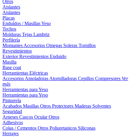
Otros
Aislantes
Aislantes
Placas
Enduídos / Masillas
Yeso
Techos
Molduras
Tejas
Lambriz
Perfilería
Montantes
Accesorios
Omegas
Soleras
Tornillos
Revestimientos
Exterior
Revestimientos
Enduido
Masilla
Base coat
Herramientas Eléctricas
Accesorios
Amoladoras
Atornilladoras
Cepillos
Compresores
Ver
más
Herramientas para Yeso
Herramientas para Yeso
Pinturería
Acabados
Masillas
Otros
Protectores Maderas
Solventes
Seguridad
Arneses
Cascos
Ocular
Otros
Adhesivos
Colas / Cementos
Otros
Poliuretanicos
Siliconas
Herrajes