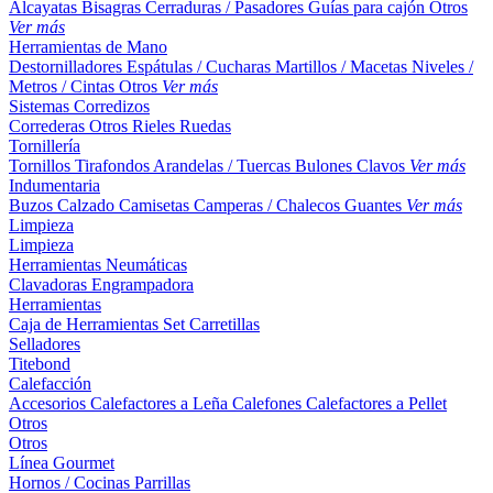
Alcayatas
Bisagras
Cerraduras / Pasadores
Guías para cajón
Otros
Ver más
Herramientas de Mano
Destornilladores
Espátulas / Cucharas
Martillos / Macetas
Niveles /
Metros / Cintas
Otros
Ver más
Sistemas Corredizos
Correderas
Otros
Rieles
Ruedas
Tornillería
Tornillos
Tirafondos
Arandelas / Tuercas
Bulones
Clavos
Ver más
Indumentaria
Buzos
Calzado
Camisetas
Camperas / Chalecos
Guantes
Ver más
Limpieza
Limpieza
Herramientas Neumáticas
Clavadoras
Engrampadora
Herramientas
Caja de Herramientas
Set
Carretillas
Selladores
Titebond
Calefacción
Accesorios
Calefactores a Leña
Calefones
Calefactores a Pellet
Otros
Otros
Línea Gourmet
Hornos / Cocinas
Parrillas