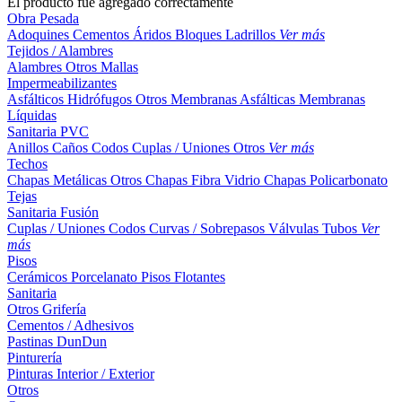
El producto fue agregado correctamente
Obra Pesada
Adoquines
Cementos
Áridos
Bloques
Ladrillos
Ver más
Tejidos / Alambres
Alambres
Otros
Mallas
Impermeabilizantes
Asfálticos
Hidrófugos
Otros
Membranas Asfálticas
Membranas
Líquidas
Sanitaria PVC
Anillos
Caños
Codos
Cuplas / Uniones
Otros
Ver más
Techos
Chapas Metálicas
Otros
Chapas Fibra Vidrio
Chapas Policarbonato
Tejas
Sanitaria Fusión
Cuplas / Uniones
Codos
Curvas / Sobrepasos
Válvulas
Tubos
Ver
más
Pisos
Cerámicos
Porcelanato
Pisos Flotantes
Sanitaria
Otros
Grifería
Cementos / Adhesivos
Pastinas
DunDun
Pinturería
Pinturas Interior / Exterior
Otros