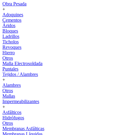
Obra Pesada
+
Adoquines
Cementos
Áridos
Bloques
Ladrillos
Ticholos
Revoques
Hierro
Otros
Malla Electrosoldada
Puntales
Tejidos / Alambres
+
Alambres
Otros
Mallas
Impermeabilizantes
+
Asfálticos
Hidrófugos
Otros
Membranas Asfálticas
Membranas Líquidas