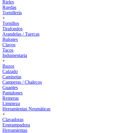
Rieles
Ruedas
Tornillería
+
Tornillos
Tirafondos
Arandelas / Tuercas
Bulones
Clavos
Tacos
Indumentaria
+
Buzos
Calzado
Camisetas
Camperas / Chalecos
Guantes
Pantalones
Remeras
Limpieza
Herramientas Neumáticas
+
Clavadoras
Engrampadora
Herramientas