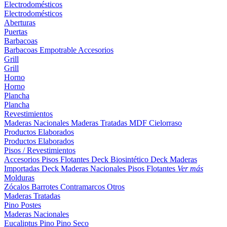
Electrodomésticos
Electrodomésticos
Aberturas
Puertas
Barbacoas
Barbacoas
Empotrable
Accesorios
Grill
Grill
Horno
Horno
Plancha
Plancha
Revestimientos
Maderas Nacionales
Maderas Tratadas
MDF
Cielorraso
Productos Elaborados
Productos Elaborados
Pisos / Revestimientos
Accesorios Pisos Flotantes
Deck Biosintético
Deck Maderas
Importadas
Deck Maderas Nacionales
Pisos Flotantes
Ver más
Molduras
Zócalos
Barrotes
Contramarcos
Otros
Maderas Tratadas
Pino
Postes
Maderas Nacionales
Eucaliptus
Pino
Pino Seco