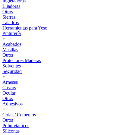
Ingletadoras
Lijadoras
Otros
Sierras
Taladros
Herramientas para Yeso
Pinturería
+
Acabados
Masillas
Otros
Protectores Maderas
Solventes
Seguridad
+
Arneses
Cascos
Ocular
Otros
Adhesivos
+
Colas / Cementos
Otros
Poliuretanicos
Siliconas