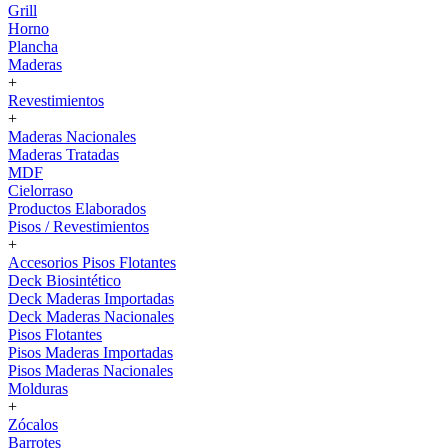
Grill
Horno
Plancha
Maderas
+
Revestimientos
+
Maderas Nacionales
Maderas Tratadas
MDF
Cielorraso
Productos Elaborados
Pisos / Revestimientos
+
Accesorios Pisos Flotantes
Deck Biosintético
Deck Maderas Importadas
Deck Maderas Nacionales
Pisos Flotantes
Pisos Maderas Importadas
Pisos Maderas Nacionales
Molduras
+
Zócalos
Barrotes