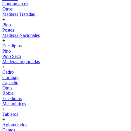
Contramarcos
Otros
Maderas Tratadas
+
Pino
Postes
Maderas Nacionales
+
Eucaliptus
Pino
Pino Seco
Maderas Importadas
+
Cedro
Curupay
Lapacho
Otras
Roble
Eucaliptus
Melaminicos
+
Tableros
+
Aglomerados
Cantos