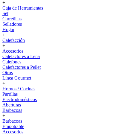
+
Caja de Herramientas
Set
Carretillas
Selladores
Hogar
+
Calefacción
+
Accesorios
Calefactores a Leña
Calefones
Calefactores a Pellet
Otros
Línea Gourmet
+
Hornos / Cocinas
Parrillas
Electrodomésticos
Aberturas
Barbacoas
+
Barbacoas
Empotrable
Accesorios