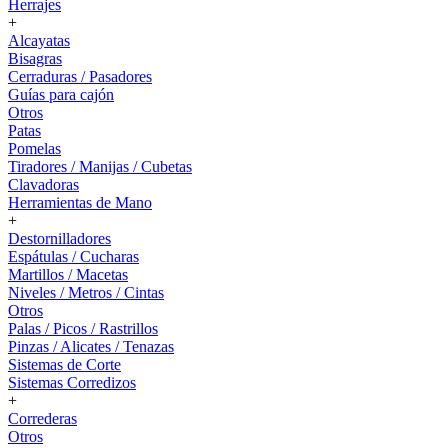
Herrajes
+
Alcayatas
Bisagras
Cerraduras / Pasadores
Guías para cajón
Otros
Patas
Pomelas
Tiradores / Manijas / Cubetas
Clavadoras
Herramientas de Mano
+
Destornilladores
Espátulas / Cucharas
Martillos / Macetas
Niveles / Metros / Cintas
Otros
Palas / Picos / Rastrillos
Pinzas / Alicates / Tenazas
Sistemas de Corte
Sistemas Corredizos
+
Correderas
Otros