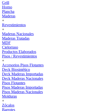
Grill
Horno
Plancha
Maderas
+
Revestimientos
+
Maderas Nacionales
Maderas Tratadas
MDF
Cielorraso
Productos Elaborados
Pisos / Revestimientos
+
Accesorios Pisos Flotantes
Deck Biosintético
Deck Maderas Importadas
Deck Maderas Nacionales
Pisos Flotantes
Pisos Maderas Importadas
Pisos Maderas Nacionales
Molduras
+
Zócalos
Barrotes