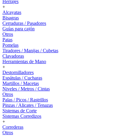
Herrajes
+
Alcayatas
Bisagras
Cerraduras / Pasadores
Guías para cajón
Otros
Patas
Pomelas
Tiradores / Manijas / Cubetas
Clavadoras
Herramientas de Mano
+
Destornilladores
Espátulas / Cucharas
Martillos / Macetas
Niveles / Metros / Cintas
Otros
Palas / Picos / Rastrillos
Pinzas / Alicates / Tenazas
Sistemas de Corte
Sistemas Corredizos
+
Correderas
Otros