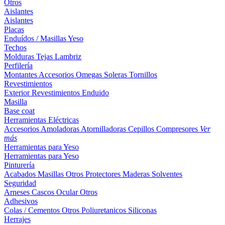
Otros
Aislantes
Aislantes
Placas
Enduídos / Masillas
Yeso
Techos
Molduras
Tejas
Lambriz
Perfilería
Montantes
Accesorios
Omegas
Soleras
Tornillos
Revestimientos
Exterior
Revestimientos
Enduido
Masilla
Base coat
Herramientas Eléctricas
Accesorios
Amoladoras
Atornilladoras
Cepillos
Compresores
Ver
más
Herramientas para Yeso
Herramientas para Yeso
Pinturería
Acabados
Masillas
Otros
Protectores Maderas
Solventes
Seguridad
Arneses
Cascos
Ocular
Otros
Adhesivos
Colas / Cementos
Otros
Poliuretanicos
Siliconas
Herrajes