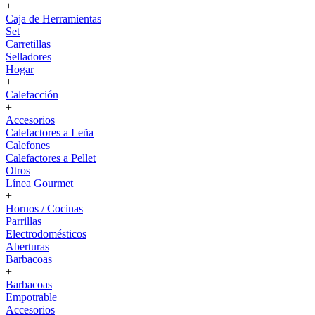
+
Caja de Herramientas
Set
Carretillas
Selladores
Hogar
+
Calefacción
+
Accesorios
Calefactores a Leña
Calefones
Calefactores a Pellet
Otros
Línea Gourmet
+
Hornos / Cocinas
Parrillas
Electrodomésticos
Aberturas
Barbacoas
+
Barbacoas
Empotrable
Accesorios