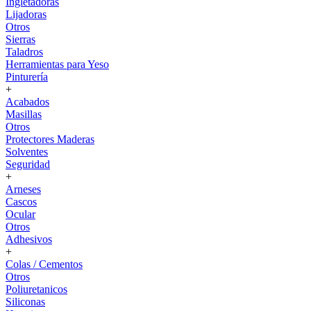
Ingletadoras
Lijadoras
Otros
Sierras
Taladros
Herramientas para Yeso
Pinturería
+
Acabados
Masillas
Otros
Protectores Maderas
Solventes
Seguridad
+
Arneses
Cascos
Ocular
Otros
Adhesivos
+
Colas / Cementos
Otros
Poliuretanicos
Siliconas