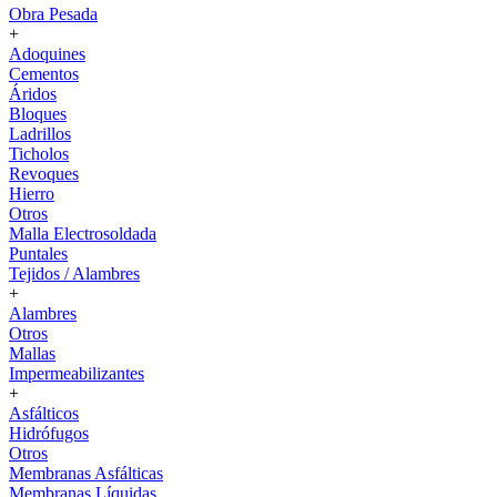
Obra Pesada
+
Adoquines
Cementos
Áridos
Bloques
Ladrillos
Ticholos
Revoques
Hierro
Otros
Malla Electrosoldada
Puntales
Tejidos / Alambres
+
Alambres
Otros
Mallas
Impermeabilizantes
+
Asfálticos
Hidrófugos
Otros
Membranas Asfálticas
Membranas Líquidas