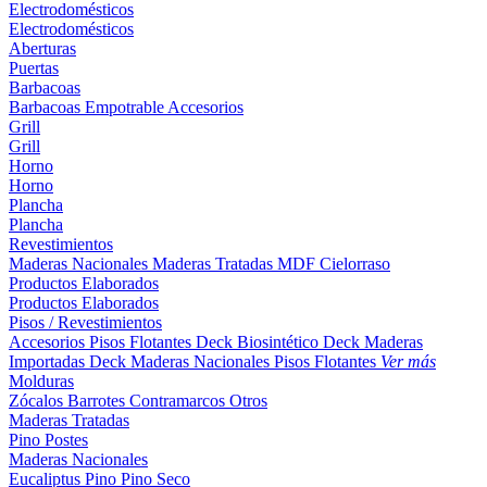
Electrodomésticos
Electrodomésticos
Aberturas
Puertas
Barbacoas
Barbacoas
Empotrable
Accesorios
Grill
Grill
Horno
Horno
Plancha
Plancha
Revestimientos
Maderas Nacionales
Maderas Tratadas
MDF
Cielorraso
Productos Elaborados
Productos Elaborados
Pisos / Revestimientos
Accesorios Pisos Flotantes
Deck Biosintético
Deck Maderas
Importadas
Deck Maderas Nacionales
Pisos Flotantes
Ver más
Molduras
Zócalos
Barrotes
Contramarcos
Otros
Maderas Tratadas
Pino
Postes
Maderas Nacionales
Eucaliptus
Pino
Pino Seco