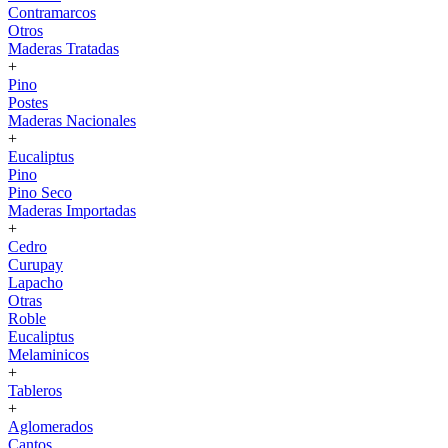
Contramarcos
Otros
Maderas Tratadas
+
Pino
Postes
Maderas Nacionales
+
Eucaliptus
Pino
Pino Seco
Maderas Importadas
+
Cedro
Curupay
Lapacho
Otras
Roble
Eucaliptus
Melaminicos
+
Tableros
+
Aglomerados
Cantos