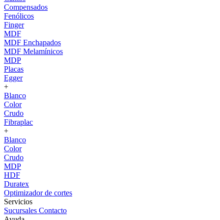
Compensados
Fenólicos
Finger
MDF
MDF Enchapados
MDF Melamínicos
MDP
Placas
Egger
+
Blanco
Color
Crudo
Fibraplac
+
Blanco
Color
Crudo
MDP
HDF
Duratex
Optimizador de cortes
Servicios
Sucursales
Contacto
Ayuda