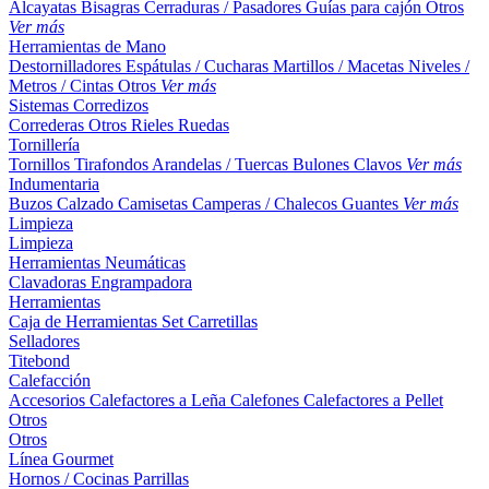
Alcayatas
Bisagras
Cerraduras / Pasadores
Guías para cajón
Otros
Ver más
Herramientas de Mano
Destornilladores
Espátulas / Cucharas
Martillos / Macetas
Niveles /
Metros / Cintas
Otros
Ver más
Sistemas Corredizos
Correderas
Otros
Rieles
Ruedas
Tornillería
Tornillos
Tirafondos
Arandelas / Tuercas
Bulones
Clavos
Ver más
Indumentaria
Buzos
Calzado
Camisetas
Camperas / Chalecos
Guantes
Ver más
Limpieza
Limpieza
Herramientas Neumáticas
Clavadoras
Engrampadora
Herramientas
Caja de Herramientas
Set
Carretillas
Selladores
Titebond
Calefacción
Accesorios
Calefactores a Leña
Calefones
Calefactores a Pellet
Otros
Otros
Línea Gourmet
Hornos / Cocinas
Parrillas