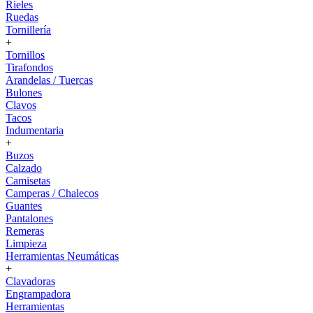
Rieles
Ruedas
Tornillería
+
Tornillos
Tirafondos
Arandelas / Tuercas
Bulones
Clavos
Tacos
Indumentaria
+
Buzos
Calzado
Camisetas
Camperas / Chalecos
Guantes
Pantalones
Remeras
Limpieza
Herramientas Neumáticas
+
Clavadoras
Engrampadora
Herramientas