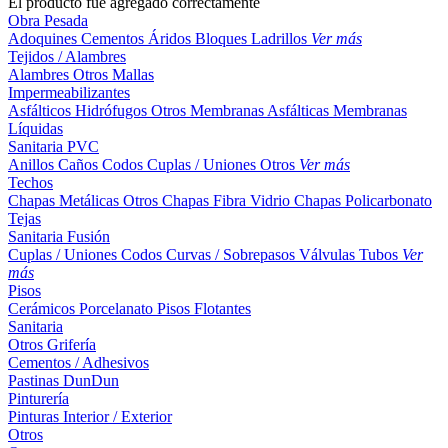
El producto fue agregado correctamente
Obra Pesada
Adoquines
Cementos
Áridos
Bloques
Ladrillos
Ver más
Tejidos / Alambres
Alambres
Otros
Mallas
Impermeabilizantes
Asfálticos
Hidrófugos
Otros
Membranas Asfálticas
Membranas
Líquidas
Sanitaria PVC
Anillos
Caños
Codos
Cuplas / Uniones
Otros
Ver más
Techos
Chapas Metálicas
Otros
Chapas Fibra Vidrio
Chapas Policarbonato
Tejas
Sanitaria Fusión
Cuplas / Uniones
Codos
Curvas / Sobrepasos
Válvulas
Tubos
Ver
más
Pisos
Cerámicos
Porcelanato
Pisos Flotantes
Sanitaria
Otros
Grifería
Cementos / Adhesivos
Pastinas
DunDun
Pinturería
Pinturas Interior / Exterior
Otros