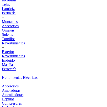
Molduras
Tejas
Lambriz
Perfilería
+
Montantes
Accesorios
Omegas
Soleras
Tornillos
Revestimientos
+
Exterior
Revestimientos
Enduido
Masilla
Ferretería
+
Herramientas Eléctricas
+
Accesorios
Amoladoras
Atornilladoras
Cepillos
Compresores