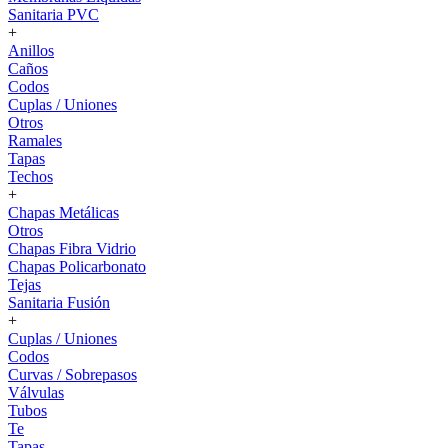
Sanitaria PVC
+
Anillos
Caños
Codos
Cuplas / Uniones
Otros
Ramales
Tapas
Techos
+
Chapas Metálicas
Otros
Chapas Fibra Vidrio
Chapas Policarbonato
Tejas
Sanitaria Fusión
+
Cuplas / Uniones
Codos
Curvas / Sobrepasos
Válvulas
Tubos
Te
Tapas