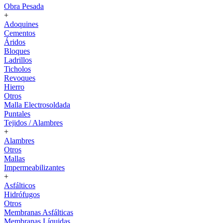
Obra Pesada
+
Adoquines
Cementos
Áridos
Bloques
Ladrillos
Ticholos
Revoques
Hierro
Otros
Malla Electrosoldada
Puntales
Tejidos / Alambres
+
Alambres
Otros
Mallas
Impermeabilizantes
+
Asfálticos
Hidrófugos
Otros
Membranas Asfálticas
Membranas Líquidas