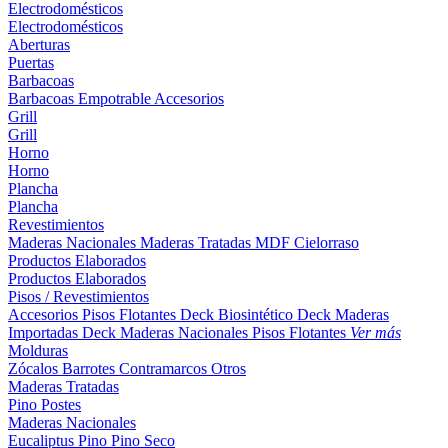
Electrodomésticos
Electrodomésticos
Aberturas
Puertas
Barbacoas
Barbacoas
Empotrable
Accesorios
Grill
Grill
Horno
Horno
Plancha
Plancha
Revestimientos
Maderas Nacionales
Maderas Tratadas
MDF
Cielorraso
Productos Elaborados
Productos Elaborados
Pisos / Revestimientos
Accesorios Pisos Flotantes
Deck Biosintético
Deck Maderas
Importadas
Deck Maderas Nacionales
Pisos Flotantes
Ver más
Molduras
Zócalos
Barrotes
Contramarcos
Otros
Maderas Tratadas
Pino
Postes
Maderas Nacionales
Eucaliptus
Pino
Pino Seco