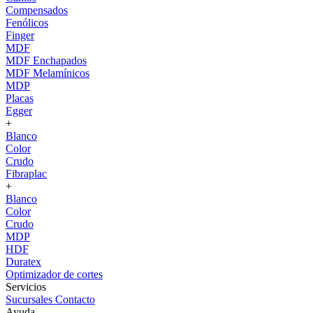
Compensados
Fenólicos
Finger
MDF
MDF Enchapados
MDF Melamínicos
MDP
Placas
Egger
+
Blanco
Color
Crudo
Fibraplac
+
Blanco
Color
Crudo
MDP
HDF
Duratex
Optimizador de cortes
Servicios
Sucursales
Contacto
Ayuda