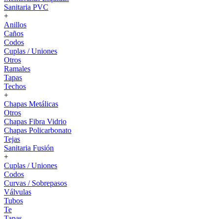
Sanitaria PVC
+
Anillos
Caños
Codos
Cuplas / Uniones
Otros
Ramales
Tapas
Techos
+
Chapas Metálicas
Otros
Chapas Fibra Vidrio
Chapas Policarbonato
Tejas
Sanitaria Fusión
+
Cuplas / Uniones
Codos
Curvas / Sobrepasos
Válvulas
Tubos
Te
Tapas