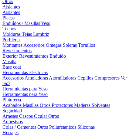
Otros
Aislantes
Aislantes
Placas
Enduídos / Masillas
Yeso
Techos
Molduras
Tejas
Lambriz
Perfilería
Montantes
Accesorios
Omegas
Soleras
Tornillos
Revestimientos
Exterior
Revestimientos
Enduido
Masilla
Base coat
Herramientas Eléctricas
Accesorios
Amoladoras
Atornilladoras
Cepillos
Compresores
Ver
más
Herramientas para Yeso
Herramientas para Yeso
Pinturería
Acabados
Masillas
Otros
Protectores Maderas
Solventes
Seguridad
Arneses
Cascos
Ocular
Otros
Adhesivos
Colas / Cementos
Otros
Poliuretanicos
Siliconas
Herrajes