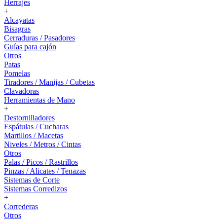
Herrajes
+
Alcayatas
Bisagras
Cerraduras / Pasadores
Guías para cajón
Otros
Patas
Pomelas
Tiradores / Manijas / Cubetas
Clavadoras
Herramientas de Mano
+
Destornilladores
Espátulas / Cucharas
Martillos / Macetas
Niveles / Metros / Cintas
Otros
Palas / Picos / Rastrillos
Pinzas / Alicates / Tenazas
Sistemas de Corte
Sistemas Corredizos
+
Correderas
Otros