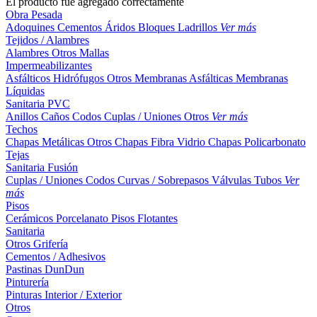
El producto fue agregado correctamente
Obra Pesada
Adoquines
Cementos
Áridos
Bloques
Ladrillos
Ver más
Tejidos / Alambres
Alambres
Otros
Mallas
Impermeabilizantes
Asfálticos
Hidrófugos
Otros
Membranas Asfálticas
Membranas
Líquidas
Sanitaria PVC
Anillos
Caños
Codos
Cuplas / Uniones
Otros
Ver más
Techos
Chapas Metálicas
Otros
Chapas Fibra Vidrio
Chapas Policarbonato
Tejas
Sanitaria Fusión
Cuplas / Uniones
Codos
Curvas / Sobrepasos
Válvulas
Tubos
Ver
más
Pisos
Cerámicos
Porcelanato
Pisos Flotantes
Sanitaria
Otros
Grifería
Cementos / Adhesivos
Pastinas
DunDun
Pinturería
Pinturas Interior / Exterior
Otros