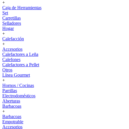
+
Caja de Herramientas
Set
Carretillas
Selladores
Hogar
+
Calefacción
+
Accesorios
Calefactores a Leña
Calefones
Calefactores a Pellet
Otros
Línea Gourmet
+
Hornos / Cocinas
Parrillas
Electrodomésticos
Aberturas
Barbacoas
+
Barbacoas
Empotrable
Accesorios