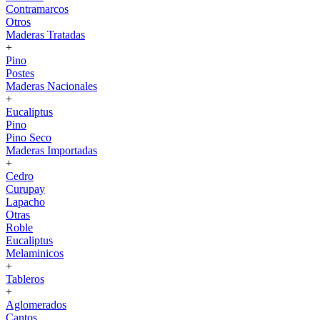
Contramarcos
Otros
Maderas Tratadas
+
Pino
Postes
Maderas Nacionales
+
Eucaliptus
Pino
Pino Seco
Maderas Importadas
+
Cedro
Curupay
Lapacho
Otras
Roble
Eucaliptus
Melaminicos
+
Tableros
+
Aglomerados
Cantos