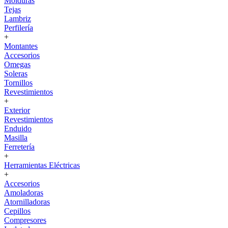
Molduras
Tejas
Lambriz
Perfilería
+
Montantes
Accesorios
Omegas
Soleras
Tornillos
Revestimientos
+
Exterior
Revestimientos
Enduido
Masilla
Ferretería
+
Herramientas Eléctricas
+
Accesorios
Amoladoras
Atornilladoras
Cepillos
Compresores