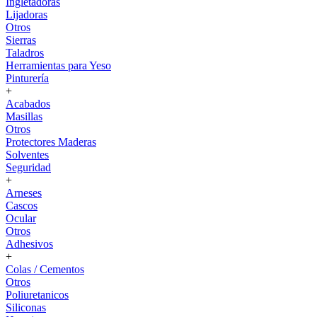
Ingletadoras
Lijadoras
Otros
Sierras
Taladros
Herramientas para Yeso
Pinturería
+
Acabados
Masillas
Otros
Protectores Maderas
Solventes
Seguridad
+
Arneses
Cascos
Ocular
Otros
Adhesivos
+
Colas / Cementos
Otros
Poliuretanicos
Siliconas