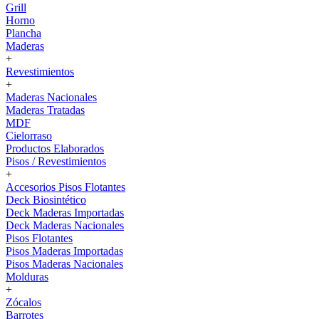
Grill
Horno
Plancha
Maderas
+
Revestimientos
+
Maderas Nacionales
Maderas Tratadas
MDF
Cielorraso
Productos Elaborados
Pisos / Revestimientos
+
Accesorios Pisos Flotantes
Deck Biosintético
Deck Maderas Importadas
Deck Maderas Nacionales
Pisos Flotantes
Pisos Maderas Importadas
Pisos Maderas Nacionales
Molduras
+
Zócalos
Barrotes