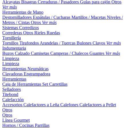
Alcayatas
Bisagras
Cerraduras / Pasadores
Guías para cajón
Otros
Ver más
Herramientas de Mano
Destornilladores
Espátulas / Cucharas
Martillos / Macetas
Niveles /
Metros / Cintas
Otros
Ver más
Sistemas Corredizos
Correderas
Otros
Rieles
Ruedas
Tornillería
Tornillos
Tirafondos
Arandelas / Tuercas
Bulones
Clavos
Ver más
Indumentaria
Buzos
Calzado
Camisetas
Camperas / Chalecos
Guantes
Ver más
Limpieza
Limpieza
Herramientas Neumáticas
Clavadoras
Engrampadora
Herramientas
Caja de Herramientas
Set
Carretillas
Selladores
Titebond
Calefacción
Accesorios
Calefactores a Leña
Calefones
Calefactores a Pellet
Otros
Otros
Línea Gourmet
Hornos / Cocinas
Parrillas