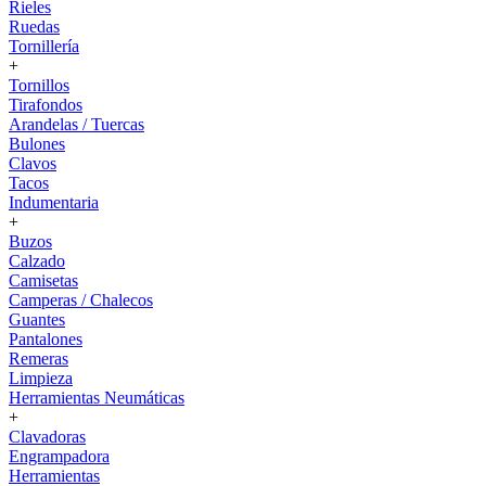
Rieles
Ruedas
Tornillería
+
Tornillos
Tirafondos
Arandelas / Tuercas
Bulones
Clavos
Tacos
Indumentaria
+
Buzos
Calzado
Camisetas
Camperas / Chalecos
Guantes
Pantalones
Remeras
Limpieza
Herramientas Neumáticas
+
Clavadoras
Engrampadora
Herramientas