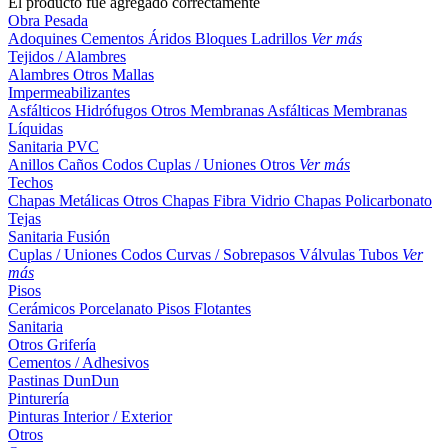
El producto fue agregado correctamente
Obra Pesada
Adoquines
Cementos
Áridos
Bloques
Ladrillos
Ver más
Tejidos / Alambres
Alambres
Otros
Mallas
Impermeabilizantes
Asfálticos
Hidrófugos
Otros
Membranas Asfálticas
Membranas
Líquidas
Sanitaria PVC
Anillos
Caños
Codos
Cuplas / Uniones
Otros
Ver más
Techos
Chapas Metálicas
Otros
Chapas Fibra Vidrio
Chapas Policarbonato
Tejas
Sanitaria Fusión
Cuplas / Uniones
Codos
Curvas / Sobrepasos
Válvulas
Tubos
Ver
más
Pisos
Cerámicos
Porcelanato
Pisos Flotantes
Sanitaria
Otros
Grifería
Cementos / Adhesivos
Pastinas
DunDun
Pinturería
Pinturas Interior / Exterior
Otros