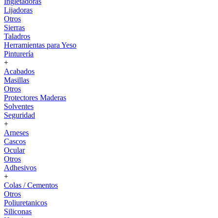
Ingletadoras
Lijadoras
Otros
Sierras
Taladros
Herramientas para Yeso
Pinturería
+
Acabados
Masillas
Otros
Protectores Maderas
Solventes
Seguridad
+
Arneses
Cascos
Ocular
Otros
Adhesivos
+
Colas / Cementos
Otros
Poliuretanicos
Siliconas