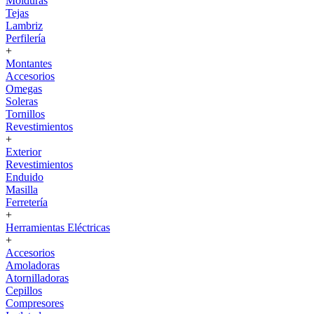
Molduras
Tejas
Lambriz
Perfilería
+
Montantes
Accesorios
Omegas
Soleras
Tornillos
Revestimientos
+
Exterior
Revestimientos
Enduido
Masilla
Ferretería
+
Herramientas Eléctricas
+
Accesorios
Amoladoras
Atornilladoras
Cepillos
Compresores