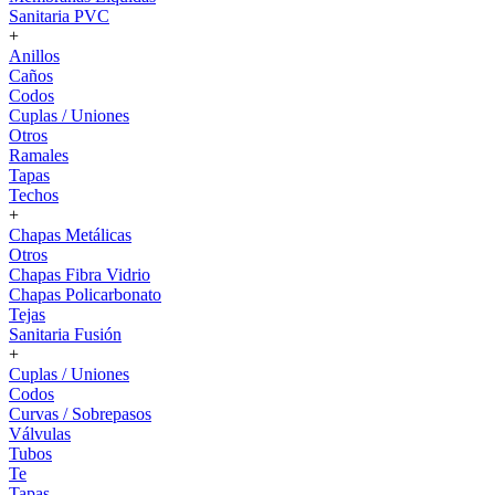
Sanitaria PVC
+
Anillos
Caños
Codos
Cuplas / Uniones
Otros
Ramales
Tapas
Techos
+
Chapas Metálicas
Otros
Chapas Fibra Vidrio
Chapas Policarbonato
Tejas
Sanitaria Fusión
+
Cuplas / Uniones
Codos
Curvas / Sobrepasos
Válvulas
Tubos
Te
Tapas