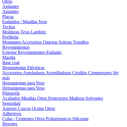
Otros
Aislantes
Aislantes
Placas
Enduídos / Masillas
Yeso
Techos
Molduras
Tejas
Lambriz
Perfilería
Montantes
Accesorios
Omegas
Soleras
Tornillos
Revestimientos
Exterior
Revestimientos
Enduido
Masilla
Base coat
Herramientas Eléctricas
Accesorios
Amoladoras
Atornilladoras
Cepillos
Compresores
Ver
más
Herramientas para Yeso
Herramientas para Yeso
Pinturería
Acabados
Masillas
Otros
Protectores Maderas
Solventes
Seguridad
Arneses
Cascos
Ocular
Otros
Adhesivos
Colas / Cementos
Otros
Poliuretanicos
Siliconas
Herrajes