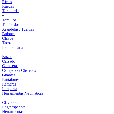
Rieles
Ruedas
Tornillería
+
Tornillos
Tirafondos
Arandelas / Tuercas
Bulones
Clavos
Tacos
Indumentaria
+
Buzos
Calzado
Camisetas
Camperas / Chalecos
Guantes
Pantalones
Remeras
Limpieza
Herramientas Neumáticas
+
Clavadoras
Engrampadora
Herramientas