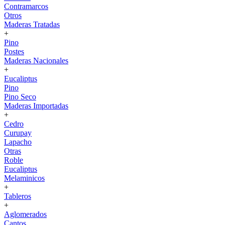
Contramarcos
Otros
Maderas Tratadas
+
Pino
Postes
Maderas Nacionales
+
Eucaliptus
Pino
Pino Seco
Maderas Importadas
+
Cedro
Curupay
Lapacho
Otras
Roble
Eucaliptus
Melaminicos
+
Tableros
+
Aglomerados
Cantos