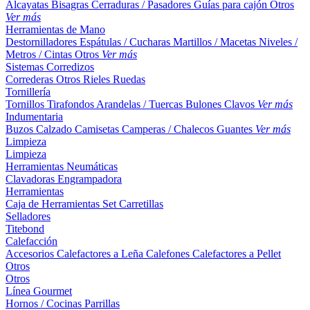
Alcayatas
Bisagras
Cerraduras / Pasadores
Guías para cajón
Otros
Ver más
Herramientas de Mano
Destornilladores
Espátulas / Cucharas
Martillos / Macetas
Niveles /
Metros / Cintas
Otros
Ver más
Sistemas Corredizos
Correderas
Otros
Rieles
Ruedas
Tornillería
Tornillos
Tirafondos
Arandelas / Tuercas
Bulones
Clavos
Ver más
Indumentaria
Buzos
Calzado
Camisetas
Camperas / Chalecos
Guantes
Ver más
Limpieza
Limpieza
Herramientas Neumáticas
Clavadoras
Engrampadora
Herramientas
Caja de Herramientas
Set
Carretillas
Selladores
Titebond
Calefacción
Accesorios
Calefactores a Leña
Calefones
Calefactores a Pellet
Otros
Otros
Línea Gourmet
Hornos / Cocinas
Parrillas