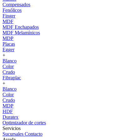
Compensados
Fenólicos
Finger
MDF
MDF Enchapados
MDF Melamínicos
MDP
Placas
Egger
+
Blanco
Color
Crudo
Fibraplac
+
Blanco
Color
Crudo
MDP
HDF
Duratex
Optimizador de cortes
Servicios
Sucursales
Contacto
Ayuda