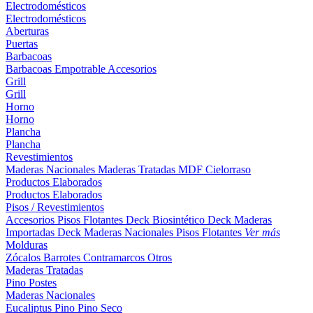
Electrodomésticos
Electrodomésticos
Aberturas
Puertas
Barbacoas
Barbacoas
Empotrable
Accesorios
Grill
Grill
Horno
Horno
Plancha
Plancha
Revestimientos
Maderas Nacionales
Maderas Tratadas
MDF
Cielorraso
Productos Elaborados
Productos Elaborados
Pisos / Revestimientos
Accesorios Pisos Flotantes
Deck Biosintético
Deck Maderas
Importadas
Deck Maderas Nacionales
Pisos Flotantes
Ver más
Molduras
Zócalos
Barrotes
Contramarcos
Otros
Maderas Tratadas
Pino
Postes
Maderas Nacionales
Eucaliptus
Pino
Pino Seco