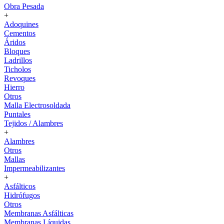
Obra Pesada
+
Adoquines
Cementos
Áridos
Bloques
Ladrillos
Ticholos
Revoques
Hierro
Otros
Malla Electrosoldada
Puntales
Tejidos / Alambres
+
Alambres
Otros
Mallas
Impermeabilizantes
+
Asfálticos
Hidrófugos
Otros
Membranas Asfálticas
Membranas Líquidas