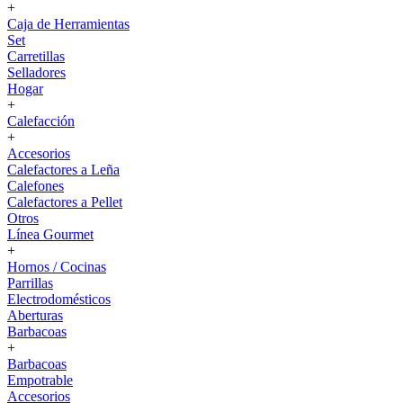
+
Caja de Herramientas
Set
Carretillas
Selladores
Hogar
+
Calefacción
+
Accesorios
Calefactores a Leña
Calefones
Calefactores a Pellet
Otros
Línea Gourmet
+
Hornos / Cocinas
Parrillas
Electrodomésticos
Aberturas
Barbacoas
+
Barbacoas
Empotrable
Accesorios