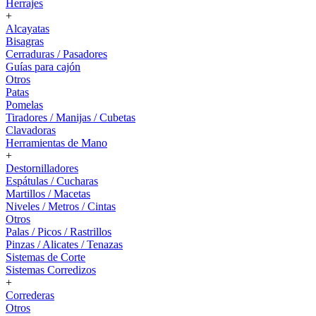
Herrajes
+
Alcayatas
Bisagras
Cerraduras / Pasadores
Guías para cajón
Otros
Patas
Pomelas
Tiradores / Manijas / Cubetas
Clavadoras
Herramientas de Mano
+
Destornilladores
Espátulas / Cucharas
Martillos / Macetas
Niveles / Metros / Cintas
Otros
Palas / Picos / Rastrillos
Pinzas / Alicates / Tenazas
Sistemas de Corte
Sistemas Corredizos
+
Correderas
Otros