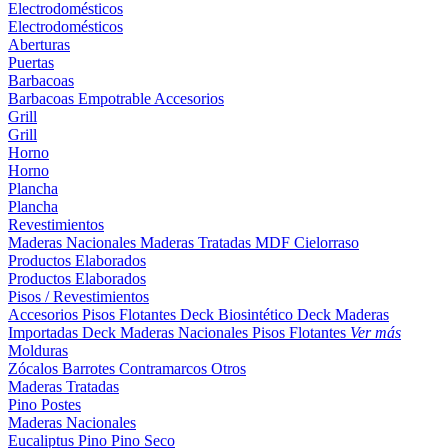
Electrodomésticos
Electrodomésticos
Aberturas
Puertas
Barbacoas
Barbacoas
Empotrable
Accesorios
Grill
Grill
Horno
Horno
Plancha
Plancha
Revestimientos
Maderas Nacionales
Maderas Tratadas
MDF
Cielorraso
Productos Elaborados
Productos Elaborados
Pisos / Revestimientos
Accesorios Pisos Flotantes
Deck Biosintético
Deck Maderas
Importadas
Deck Maderas Nacionales
Pisos Flotantes
Ver más
Molduras
Zócalos
Barrotes
Contramarcos
Otros
Maderas Tratadas
Pino
Postes
Maderas Nacionales
Eucaliptus
Pino
Pino Seco