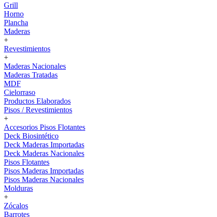
Grill
Horno
Plancha
Maderas
+
Revestimientos
+
Maderas Nacionales
Maderas Tratadas
MDF
Cielorraso
Productos Elaborados
Pisos / Revestimientos
+
Accesorios Pisos Flotantes
Deck Biosintético
Deck Maderas Importadas
Deck Maderas Nacionales
Pisos Flotantes
Pisos Maderas Importadas
Pisos Maderas Nacionales
Molduras
+
Zócalos
Barrotes