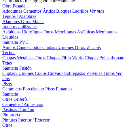
El producto fue agregado correctamente
Obra Pesada
Adoquines
Cementos
Áridos
Bloques
Ladrillos
Ver más
Tejidos / Alambres
Alambres
Otros
Mallas
Impermeabilizantes
Asfálticos
Hidrófugos
Otros
Membranas Asfálticas
Membranas
Líquidas
Sanitaria PVC
Anillos
Caños
Codos
Cuplas / Uniones
Otros
Ver más
Techos
Chapas Metálicas
Otros
Chapas Fibra Vidrio
Chapas Policarbonato
Tejas
Sanitaria Fusión
Cuplas / Uniones
Codos
Curvas / Sobrepasos
Válvulas
Tubos
Ver
más
Pisos
Cerámicos
Porcelanato
Pisos Flotantes
Sanitaria
Otros
Grifería
Cementos / Adhesivos
Pastinas
DunDun
Pinturería
Pinturas Interior / Exterior
Otros