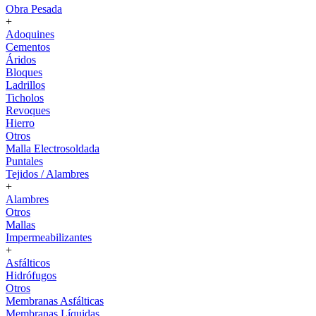
Obra Pesada
+
Adoquines
Cementos
Áridos
Bloques
Ladrillos
Ticholos
Revoques
Hierro
Otros
Malla Electrosoldada
Puntales
Tejidos / Alambres
+
Alambres
Otros
Mallas
Impermeabilizantes
+
Asfálticos
Hidrófugos
Otros
Membranas Asfálticas
Membranas Líquidas