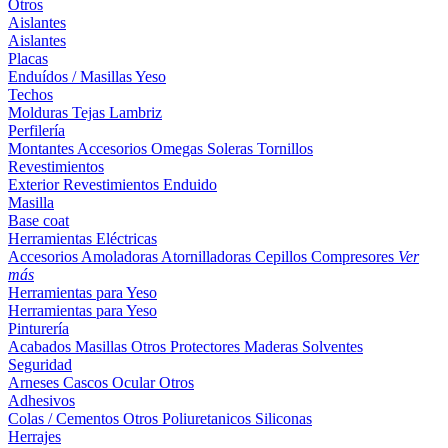
Otros
Aislantes
Aislantes
Placas
Enduídos / Masillas
Yeso
Techos
Molduras
Tejas
Lambriz
Perfilería
Montantes
Accesorios
Omegas
Soleras
Tornillos
Revestimientos
Exterior
Revestimientos
Enduido
Masilla
Base coat
Herramientas Eléctricas
Accesorios
Amoladoras
Atornilladoras
Cepillos
Compresores
Ver
más
Herramientas para Yeso
Herramientas para Yeso
Pinturería
Acabados
Masillas
Otros
Protectores Maderas
Solventes
Seguridad
Arneses
Cascos
Ocular
Otros
Adhesivos
Colas / Cementos
Otros
Poliuretanicos
Siliconas
Herrajes