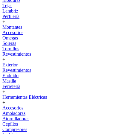
Molduras
Tejas
Lambriz
Perfilería
+
Montantes
Accesorios
Omegas
Soleras
Tornillos
Revestimientos
+
Exterior
Revestimientos
Enduido
Masilla
Ferretería
+
Herramientas Eléctricas
+
Accesorios
Amoladoras
Atornilladoras
Cepillos
Compresores