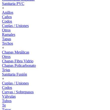
Sanitaria PVC
+
Anillos
Caños
Codos
Cuplas / Uniones
Otros
Ramales
Tapas
Techos
+
Chapas Metálicas
Otros
Chapas Fibra Vidrio
Chapas Policarbonato
Tejas
Sanitaria Fusión
+
Cuplas / Uniones
Codos
Curvas / Sobrepasos
Válvulas
Tubos
Te
Tapas