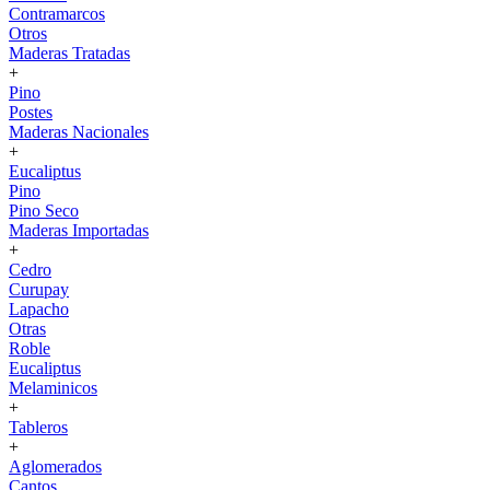
Contramarcos
Otros
Maderas Tratadas
+
Pino
Postes
Maderas Nacionales
+
Eucaliptus
Pino
Pino Seco
Maderas Importadas
+
Cedro
Curupay
Lapacho
Otras
Roble
Eucaliptus
Melaminicos
+
Tableros
+
Aglomerados
Cantos