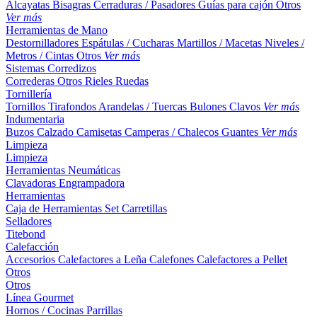
Alcayatas
Bisagras
Cerraduras / Pasadores
Guías para cajón
Otros
Ver más
Herramientas de Mano
Destornilladores
Espátulas / Cucharas
Martillos / Macetas
Niveles /
Metros / Cintas
Otros
Ver más
Sistemas Corredizos
Correderas
Otros
Rieles
Ruedas
Tornillería
Tornillos
Tirafondos
Arandelas / Tuercas
Bulones
Clavos
Ver más
Indumentaria
Buzos
Calzado
Camisetas
Camperas / Chalecos
Guantes
Ver más
Limpieza
Limpieza
Herramientas Neumáticas
Clavadoras
Engrampadora
Herramientas
Caja de Herramientas
Set
Carretillas
Selladores
Titebond
Calefacción
Accesorios
Calefactores a Leña
Calefones
Calefactores a Pellet
Otros
Otros
Línea Gourmet
Hornos / Cocinas
Parrillas