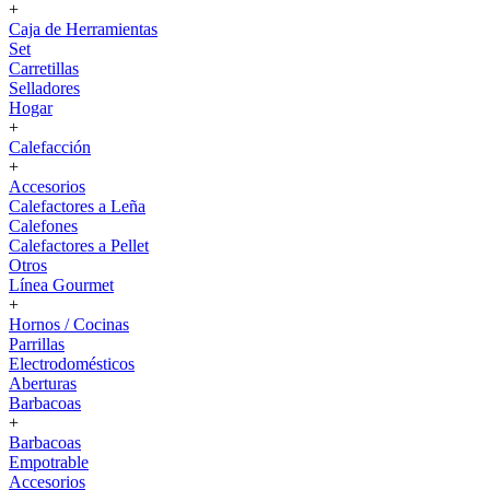
+
Caja de Herramientas
Set
Carretillas
Selladores
Hogar
+
Calefacción
+
Accesorios
Calefactores a Leña
Calefones
Calefactores a Pellet
Otros
Línea Gourmet
+
Hornos / Cocinas
Parrillas
Electrodomésticos
Aberturas
Barbacoas
+
Barbacoas
Empotrable
Accesorios