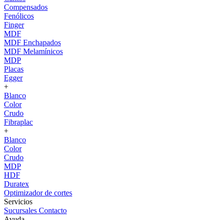
Compensados
Fenólicos
Finger
MDF
MDF Enchapados
MDF Melamínicos
MDP
Placas
Egger
+
Blanco
Color
Crudo
Fibraplac
+
Blanco
Color
Crudo
MDP
HDF
Duratex
Optimizador de cortes
Servicios
Sucursales
Contacto
Ayuda