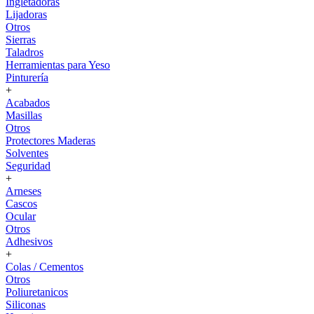
Ingletadoras
Lijadoras
Otros
Sierras
Taladros
Herramientas para Yeso
Pinturería
+
Acabados
Masillas
Otros
Protectores Maderas
Solventes
Seguridad
+
Arneses
Cascos
Ocular
Otros
Adhesivos
+
Colas / Cementos
Otros
Poliuretanicos
Siliconas