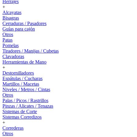
Herrajes
+
Alcayatas
Bisagras
Cerraduras / Pasadores
Guías para cajón
Otros
Patas
Pomelas
Tiradores / Manijas / Cubetas
Clavadoras
Herramientas de Mano
+
Destornilladores
Espátulas / Cucharas
Martillos / Macetas
Niveles / Metros / Cintas
Otros
Palas / Picos / Rastrillos
Pinzas / Alicates / Tenazas
Sistemas de Corte
Sistemas Corredizos
+
Correderas
Otros