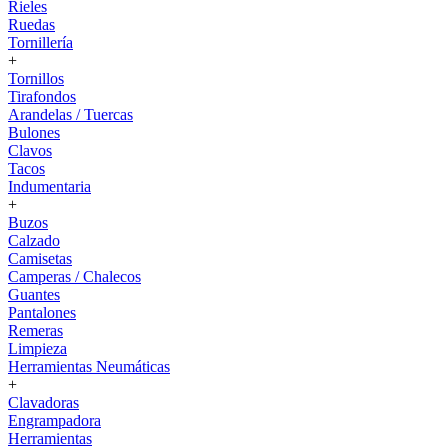
Rieles
Ruedas
Tornillería
+
Tornillos
Tirafondos
Arandelas / Tuercas
Bulones
Clavos
Tacos
Indumentaria
+
Buzos
Calzado
Camisetas
Camperas / Chalecos
Guantes
Pantalones
Remeras
Limpieza
Herramientas Neumáticas
+
Clavadoras
Engrampadora
Herramientas