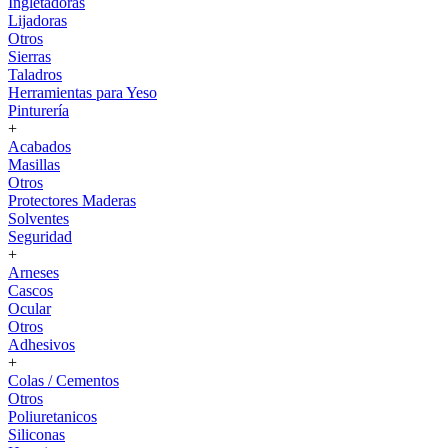
Ingletadoras
Lijadoras
Otros
Sierras
Taladros
Herramientas para Yeso
Pinturería
+
Acabados
Masillas
Otros
Protectores Maderas
Solventes
Seguridad
+
Arneses
Cascos
Ocular
Otros
Adhesivos
+
Colas / Cementos
Otros
Poliuretanicos
Siliconas