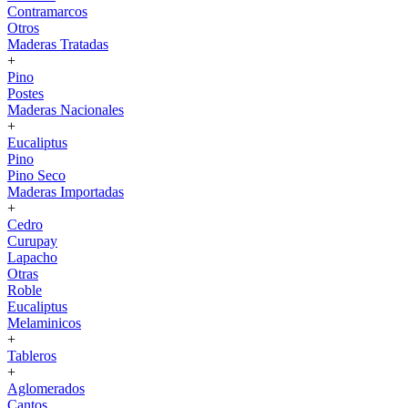
Contramarcos
Otros
Maderas Tratadas
+
Pino
Postes
Maderas Nacionales
+
Eucaliptus
Pino
Pino Seco
Maderas Importadas
+
Cedro
Curupay
Lapacho
Otras
Roble
Eucaliptus
Melaminicos
+
Tableros
+
Aglomerados
Cantos