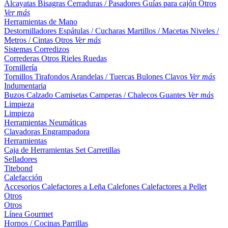
Alcayatas
Bisagras
Cerraduras / Pasadores
Guías para cajón
Otros
Ver más
Herramientas de Mano
Destornilladores
Espátulas / Cucharas
Martillos / Macetas
Niveles /
Metros / Cintas
Otros
Ver más
Sistemas Corredizos
Correderas
Otros
Rieles
Ruedas
Tornillería
Tornillos
Tirafondos
Arandelas / Tuercas
Bulones
Clavos
Ver más
Indumentaria
Buzos
Calzado
Camisetas
Camperas / Chalecos
Guantes
Ver más
Limpieza
Limpieza
Herramientas Neumáticas
Clavadoras
Engrampadora
Herramientas
Caja de Herramientas
Set
Carretillas
Selladores
Titebond
Calefacción
Accesorios
Calefactores a Leña
Calefones
Calefactores a Pellet
Otros
Otros
Línea Gourmet
Hornos / Cocinas
Parrillas