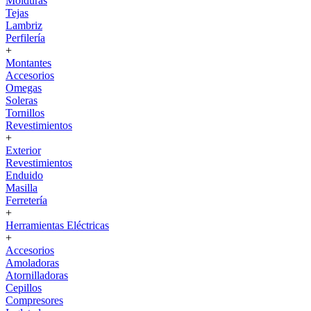
Molduras
Tejas
Lambriz
Perfilería
+
Montantes
Accesorios
Omegas
Soleras
Tornillos
Revestimientos
+
Exterior
Revestimientos
Enduido
Masilla
Ferretería
+
Herramientas Eléctricas
+
Accesorios
Amoladoras
Atornilladoras
Cepillos
Compresores