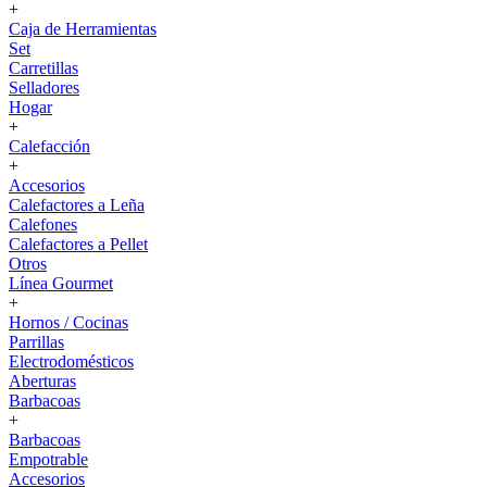
+
Caja de Herramientas
Set
Carretillas
Selladores
Hogar
+
Calefacción
+
Accesorios
Calefactores a Leña
Calefones
Calefactores a Pellet
Otros
Línea Gourmet
+
Hornos / Cocinas
Parrillas
Electrodomésticos
Aberturas
Barbacoas
+
Barbacoas
Empotrable
Accesorios