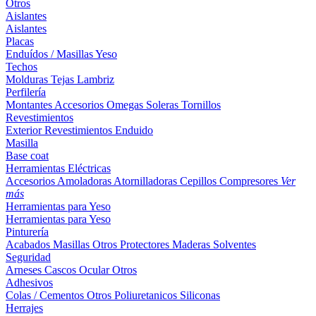
Otros
Aislantes
Aislantes
Placas
Enduídos / Masillas
Yeso
Techos
Molduras
Tejas
Lambriz
Perfilería
Montantes
Accesorios
Omegas
Soleras
Tornillos
Revestimientos
Exterior
Revestimientos
Enduido
Masilla
Base coat
Herramientas Eléctricas
Accesorios
Amoladoras
Atornilladoras
Cepillos
Compresores
Ver
más
Herramientas para Yeso
Herramientas para Yeso
Pinturería
Acabados
Masillas
Otros
Protectores Maderas
Solventes
Seguridad
Arneses
Cascos
Ocular
Otros
Adhesivos
Colas / Cementos
Otros
Poliuretanicos
Siliconas
Herrajes