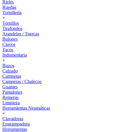
Rieles
Ruedas
Tornillería
+
Tornillos
Tirafondos
Arandelas / Tuercas
Bulones
Clavos
Tacos
Indumentaria
+
Buzos
Calzado
Camisetas
Camperas / Chalecos
Guantes
Pantalones
Remeras
Limpieza
Herramientas Neumáticas
+
Clavadoras
Engrampadora
Herramientas