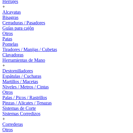
Herrajes
+
Alcayatas
Bisagras
Cerraduras / Pasadores
Guías para cajón
Otros
Patas
Pomelas
Tiradores / Manijas / Cubetas
Clavadoras
Herramientas de Mano
+
Destornilladores
Espátulas / Cucharas
Martillos / Macetas
Niveles / Metros / Cintas
Otros
Palas / Picos / Rastrillos
Pinzas / Alicates / Tenazas
Sistemas de Corte
Sistemas Corredizos
+
Correderas
Otros