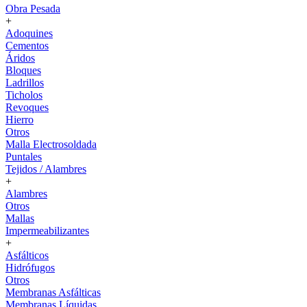
Obra Pesada
+
Adoquines
Cementos
Áridos
Bloques
Ladrillos
Ticholos
Revoques
Hierro
Otros
Malla Electrosoldada
Puntales
Tejidos / Alambres
+
Alambres
Otros
Mallas
Impermeabilizantes
+
Asfálticos
Hidrófugos
Otros
Membranas Asfálticas
Membranas Líquidas