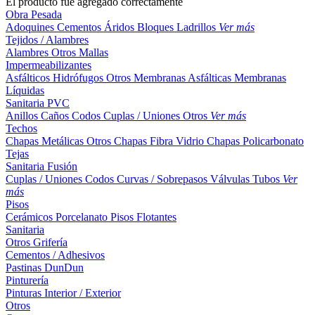
El producto fue agregado correctamente
Obra Pesada
Adoquines
Cementos
Áridos
Bloques
Ladrillos
Ver más
Tejidos / Alambres
Alambres
Otros
Mallas
Impermeabilizantes
Asfálticos
Hidrófugos
Otros
Membranas Asfálticas
Membranas
Líquidas
Sanitaria PVC
Anillos
Caños
Codos
Cuplas / Uniones
Otros
Ver más
Techos
Chapas Metálicas
Otros
Chapas Fibra Vidrio
Chapas Policarbonato
Tejas
Sanitaria Fusión
Cuplas / Uniones
Codos
Curvas / Sobrepasos
Válvulas
Tubos
Ver
más
Pisos
Cerámicos
Porcelanato
Pisos Flotantes
Sanitaria
Otros
Grifería
Cementos / Adhesivos
Pastinas
DunDun
Pinturería
Pinturas Interior / Exterior
Otros