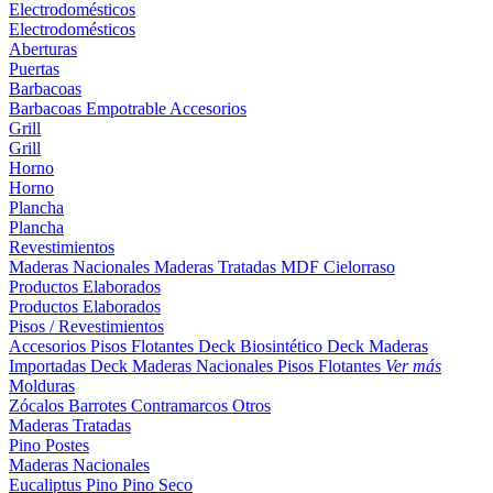
Electrodomésticos
Electrodomésticos
Aberturas
Puertas
Barbacoas
Barbacoas
Empotrable
Accesorios
Grill
Grill
Horno
Horno
Plancha
Plancha
Revestimientos
Maderas Nacionales
Maderas Tratadas
MDF
Cielorraso
Productos Elaborados
Productos Elaborados
Pisos / Revestimientos
Accesorios Pisos Flotantes
Deck Biosintético
Deck Maderas
Importadas
Deck Maderas Nacionales
Pisos Flotantes
Ver más
Molduras
Zócalos
Barrotes
Contramarcos
Otros
Maderas Tratadas
Pino
Postes
Maderas Nacionales
Eucaliptus
Pino
Pino Seco