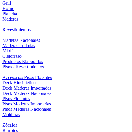
Grill
Horno
Plancha
Maderas
+
Revestimientos
+
Maderas Nacionales
Maderas Tratadas
MDF
Cielorraso
Productos Elaborados
Pisos / Revestimientos
+
Accesorios Pisos Flotantes
Deck Biosintético
Deck Maderas Importadas
Deck Maderas Nacionales
Pisos Flotantes
Pisos Maderas Importadas
Pisos Maderas Nacionales
Molduras
+
Zócalos
Barrotes