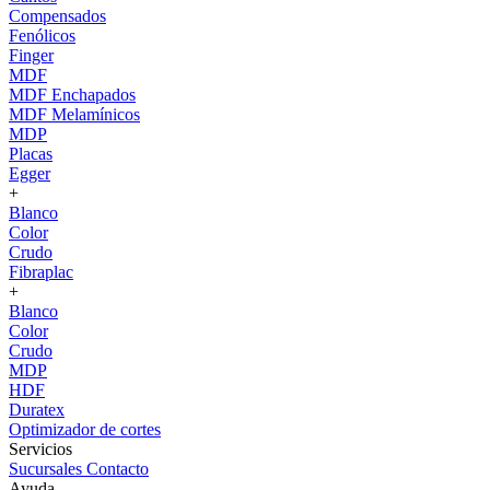
Compensados
Fenólicos
Finger
MDF
MDF Enchapados
MDF Melamínicos
MDP
Placas
Egger
+
Blanco
Color
Crudo
Fibraplac
+
Blanco
Color
Crudo
MDP
HDF
Duratex
Optimizador de cortes
Servicios
Sucursales
Contacto
Ayuda