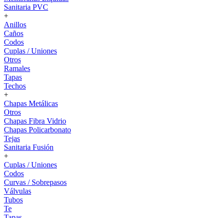
Sanitaria PVC
+
Anillos
Caños
Codos
Cuplas / Uniones
Otros
Ramales
Tapas
Techos
+
Chapas Metálicas
Otros
Chapas Fibra Vidrio
Chapas Policarbonato
Tejas
Sanitaria Fusión
+
Cuplas / Uniones
Codos
Curvas / Sobrepasos
Válvulas
Tubos
Te
Tapas