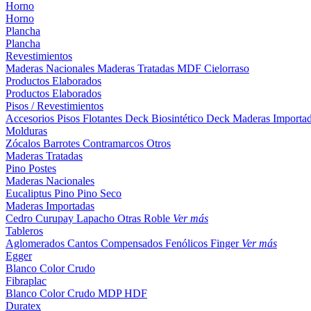
Horno
Horno
Plancha
Plancha
Revestimientos
Maderas Nacionales
Maderas Tratadas
MDF
Cielorraso
Productos Elaborados
Productos Elaborados
Pisos / Revestimientos
Accesorios Pisos Flotantes
Deck Biosintético
Deck Maderas Importa
Molduras
Zócalos
Barrotes
Contramarcos
Otros
Maderas Tratadas
Pino
Postes
Maderas Nacionales
Eucaliptus
Pino
Pino Seco
Maderas Importadas
Cedro
Curupay
Lapacho
Otras
Roble
Ver más
Tableros
Aglomerados
Cantos
Compensados
Fenólicos
Finger
Ver más
Egger
Blanco
Color
Crudo
Fibraplac
Blanco
Color
Crudo
MDP
HDF
Duratex