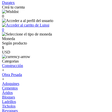
Duratex
Creá tu cuenta
0
0
Moneda
Según producto
$
USD
Categorias
Construcción
+
Obra Pesada
+
Adoquines
Cementos
Áridos
Bloques
Ladrillos
Ticholos
Revoques