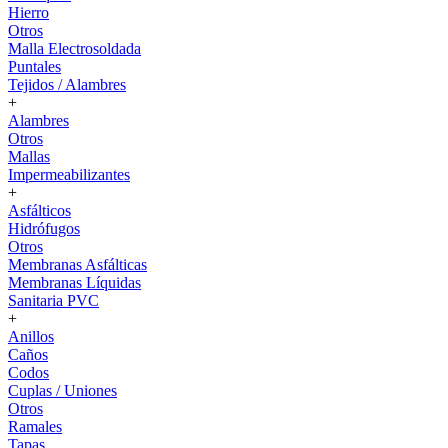
Hierro
Otros
Malla Electrosoldada
Puntales
Tejidos / Alambres
+
Alambres
Otros
Mallas
Impermeabilizantes
+
Asfálticos
Hidrófugos
Otros
Membranas Asfálticas
Membranas Líquidas
Sanitaria PVC
+
Anillos
Caños
Codos
Cuplas / Uniones
Otros
Ramales
Tapas