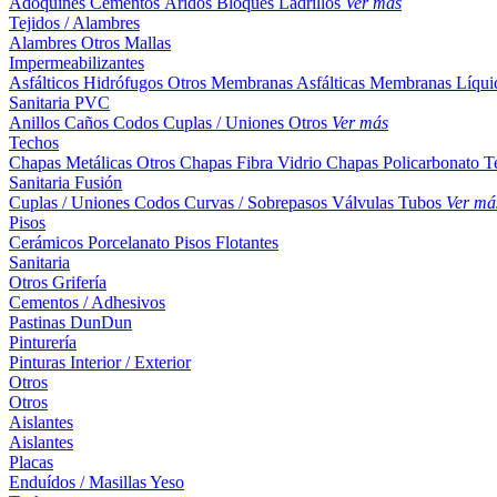
Adoquines
Cementos
Áridos
Bloques
Ladrillos
Ver más
Tejidos / Alambres
Alambres
Otros
Mallas
Impermeabilizantes
Asfálticos
Hidrófugos
Otros
Membranas Asfálticas
Membranas Líqui
Sanitaria PVC
Anillos
Caños
Codos
Cuplas / Uniones
Otros
Ver más
Techos
Chapas Metálicas
Otros
Chapas Fibra Vidrio
Chapas Policarbonato
T
Sanitaria Fusión
Cuplas / Uniones
Codos
Curvas / Sobrepasos
Válvulas
Tubos
Ver má
Pisos
Cerámicos
Porcelanato
Pisos Flotantes
Sanitaria
Otros
Grifería
Cementos / Adhesivos
Pastinas
DunDun
Pinturería
Pinturas Interior / Exterior
Otros
Otros
Aislantes
Aislantes
Placas
Enduídos / Masillas
Yeso