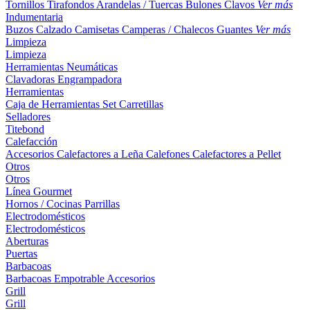
Tornillos
Tirafondos
Arandelas / Tuercas
Bulones
Clavos
Ver más
Indumentaria
Buzos
Calzado
Camisetas
Camperas / Chalecos
Guantes
Ver más
Limpieza
Limpieza
Herramientas Neumáticas
Clavadoras
Engrampadora
Herramientas
Caja de Herramientas
Set
Carretillas
Selladores
Titebond
Calefacción
Accesorios
Calefactores a Leña
Calefones
Calefactores a Pellet
Otros
Otros
Línea Gourmet
Hornos / Cocinas
Parrillas
Electrodomésticos
Electrodomésticos
Aberturas
Puertas
Barbacoas
Barbacoas
Empotrable
Accesorios
Grill
Grill