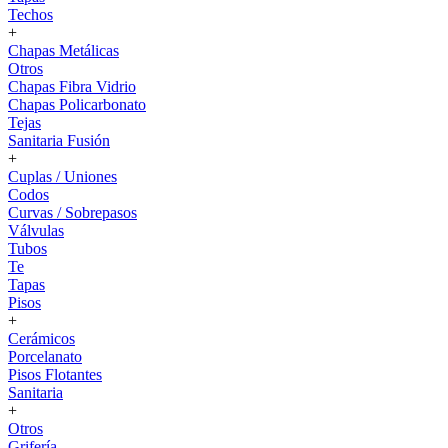
Techos
+
Chapas Metálicas
Otros
Chapas Fibra Vidrio
Chapas Policarbonato
Tejas
Sanitaria Fusión
+
Cuplas / Uniones
Codos
Curvas / Sobrepasos
Válvulas
Tubos
Te
Tapas
Pisos
+
Cerámicos
Porcelanato
Pisos Flotantes
Sanitaria
+
Otros
Grifería