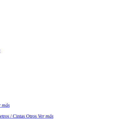
s
r más
etros / Cintas
Otros
Ver más