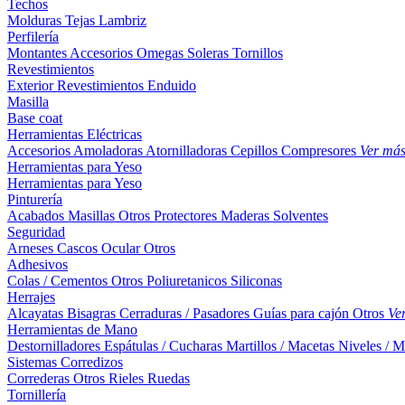
Techos
Molduras
Tejas
Lambriz
Perfilería
Montantes
Accesorios
Omegas
Soleras
Tornillos
Revestimientos
Exterior
Revestimientos
Enduido
Masilla
Base coat
Herramientas Eléctricas
Accesorios
Amoladoras
Atornilladoras
Cepillos
Compresores
Ver má
Herramientas para Yeso
Herramientas para Yeso
Pinturería
Acabados
Masillas
Otros
Protectores Maderas
Solventes
Seguridad
Arneses
Cascos
Ocular
Otros
Adhesivos
Colas / Cementos
Otros
Poliuretanicos
Siliconas
Herrajes
Alcayatas
Bisagras
Cerraduras / Pasadores
Guías para cajón
Otros
Ve
Herramientas de Mano
Destornilladores
Espátulas / Cucharas
Martillos / Macetas
Niveles / M
Sistemas Corredizos
Correderas
Otros
Rieles
Ruedas
Tornillería