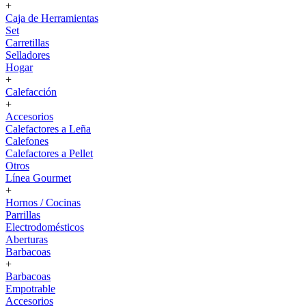
+
Caja de Herramientas
Set
Carretillas
Selladores
Hogar
+
Calefacción
+
Accesorios
Calefactores a Leña
Calefones
Calefactores a Pellet
Otros
Línea Gourmet
+
Hornos / Cocinas
Parrillas
Electrodomésticos
Aberturas
Barbacoas
+
Barbacoas
Empotrable
Accesorios