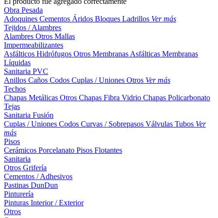
El producto fue agregado correctamente
Obra Pesada
Adoquines
Cementos
Áridos
Bloques
Ladrillos
Ver más
Tejidos / Alambres
Alambres
Otros
Mallas
Impermeabilizantes
Asfálticos
Hidrófugos
Otros
Membranas Asfálticas
Membranas
Líquidas
Sanitaria PVC
Anillos
Caños
Codos
Cuplas / Uniones
Otros
Ver más
Techos
Chapas Metálicas
Otros
Chapas Fibra Vidrio
Chapas Policarbonato
Tejas
Sanitaria Fusión
Cuplas / Uniones
Codos
Curvas / Sobrepasos
Válvulas
Tubos
Ver
más
Pisos
Cerámicos
Porcelanato
Pisos Flotantes
Sanitaria
Otros
Grifería
Cementos / Adhesivos
Pastinas
DunDun
Pinturería
Pinturas Interior / Exterior
Otros