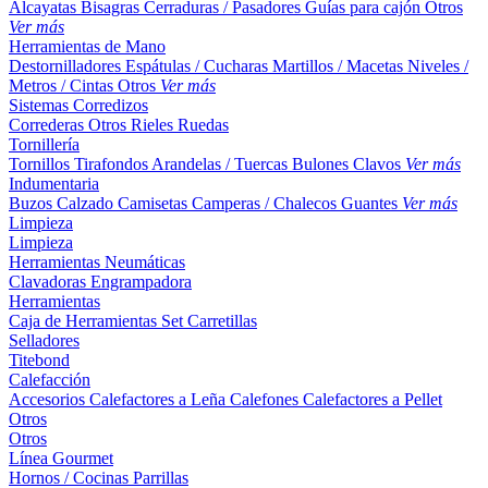
Alcayatas
Bisagras
Cerraduras / Pasadores
Guías para cajón
Otros
Ver más
Herramientas de Mano
Destornilladores
Espátulas / Cucharas
Martillos / Macetas
Niveles /
Metros / Cintas
Otros
Ver más
Sistemas Corredizos
Correderas
Otros
Rieles
Ruedas
Tornillería
Tornillos
Tirafondos
Arandelas / Tuercas
Bulones
Clavos
Ver más
Indumentaria
Buzos
Calzado
Camisetas
Camperas / Chalecos
Guantes
Ver más
Limpieza
Limpieza
Herramientas Neumáticas
Clavadoras
Engrampadora
Herramientas
Caja de Herramientas
Set
Carretillas
Selladores
Titebond
Calefacción
Accesorios
Calefactores a Leña
Calefones
Calefactores a Pellet
Otros
Otros
Línea Gourmet
Hornos / Cocinas
Parrillas