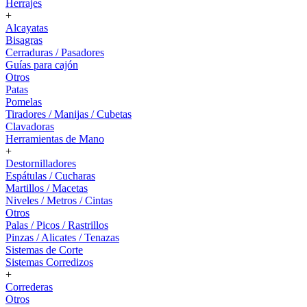
Herrajes
+
Alcayatas
Bisagras
Cerraduras / Pasadores
Guías para cajón
Otros
Patas
Pomelas
Tiradores / Manijas / Cubetas
Clavadoras
Herramientas de Mano
+
Destornilladores
Espátulas / Cucharas
Martillos / Macetas
Niveles / Metros / Cintas
Otros
Palas / Picos / Rastrillos
Pinzas / Alicates / Tenazas
Sistemas de Corte
Sistemas Corredizos
+
Correderas
Otros