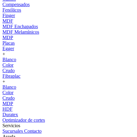
Compensados
Fenólicos
Finger
MDF
MDF Enchapados
MDF Melamínicos
MDP
Placas
Egger
+
Blanco
Color
Crudo
Fibraplac
+
Blanco
Color
Crudo
MDP
HDF
Duratex
Optimizador de cortes
Servicios
Sucursales
Contacto
Ayuda