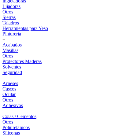
Ingletadoras
Lijadoras
Otros
Sierras
Taladros
Herramientas para Yeso
Pinturería
+
Acabados
Masillas
Otros
Protectores Maderas
Solventes
Seguridad
+
Arneses
Cascos
Ocular
Otros
Adhesivos
+
Colas / Cementos
Otros
Poliuretanicos
Siliconas