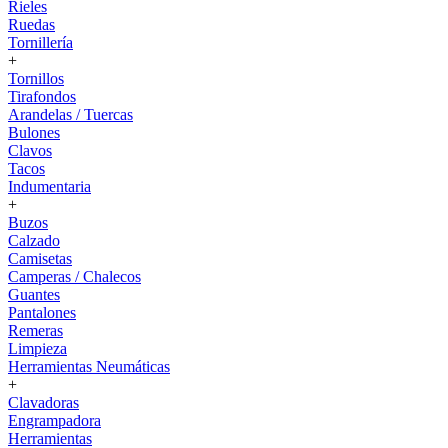
Rieles
Ruedas
Tornillería
+
Tornillos
Tirafondos
Arandelas / Tuercas
Bulones
Clavos
Tacos
Indumentaria
+
Buzos
Calzado
Camisetas
Camperas / Chalecos
Guantes
Pantalones
Remeras
Limpieza
Herramientas Neumáticas
+
Clavadoras
Engrampadora
Herramientas