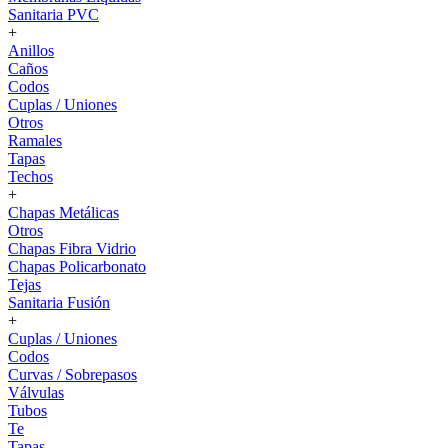
Sanitaria PVC
+
Anillos
Caños
Codos
Cuplas / Uniones
Otros
Ramales
Tapas
Techos
+
Chapas Metálicas
Otros
Chapas Fibra Vidrio
Chapas Policarbonato
Tejas
Sanitaria Fusión
+
Cuplas / Uniones
Codos
Curvas / Sobrepasos
Válvulas
Tubos
Te
Tapas