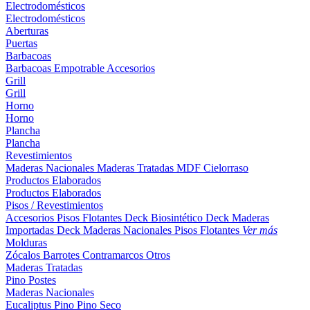
Electrodomésticos
Electrodomésticos
Aberturas
Puertas
Barbacoas
Barbacoas
Empotrable
Accesorios
Grill
Grill
Horno
Horno
Plancha
Plancha
Revestimientos
Maderas Nacionales
Maderas Tratadas
MDF
Cielorraso
Productos Elaborados
Productos Elaborados
Pisos / Revestimientos
Accesorios Pisos Flotantes
Deck Biosintético
Deck Maderas
Importadas
Deck Maderas Nacionales
Pisos Flotantes
Ver más
Molduras
Zócalos
Barrotes
Contramarcos
Otros
Maderas Tratadas
Pino
Postes
Maderas Nacionales
Eucaliptus
Pino
Pino Seco