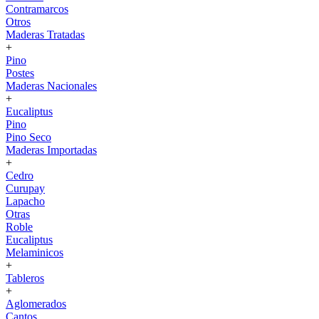
Contramarcos
Otros
Maderas Tratadas
+
Pino
Postes
Maderas Nacionales
+
Eucaliptus
Pino
Pino Seco
Maderas Importadas
+
Cedro
Curupay
Lapacho
Otras
Roble
Eucaliptus
Melaminicos
+
Tableros
+
Aglomerados
Cantos