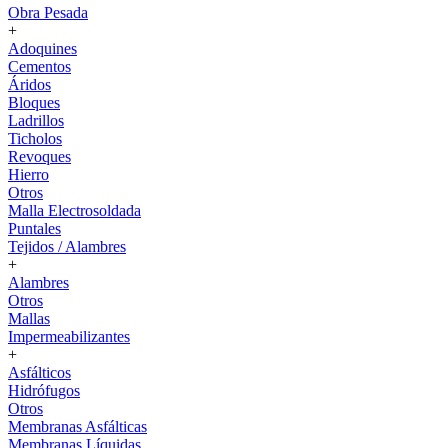
Obra Pesada
+
Adoquines
Cementos
Áridos
Bloques
Ladrillos
Ticholos
Revoques
Hierro
Otros
Malla Electrosoldada
Puntales
Tejidos / Alambres
+
Alambres
Otros
Mallas
Impermeabilizantes
+
Asfálticos
Hidrófugos
Otros
Membranas Asfálticas
Membranas Líquidas