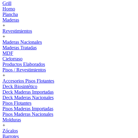
Grill
Horno
Plancha
Maderas
+
Revestimientos
+
Maderas Nacionales
Maderas Tratadas
MDF
Cielorraso
Productos Elaborados
Pisos / Revestimientos
+
Accesorios Pisos Flotantes
Deck Biosintético
Deck Maderas Importadas
Deck Maderas Nacionales
Pisos Flotantes
Pisos Maderas Importadas
Pisos Maderas Nacionales
Molduras
+
Zócalos
Barrotes