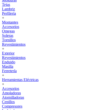
Molduras
Tejas
Lambriz
Perfilería
+
Montantes
Accesorios
Omegas
Soleras
Tornillos
Revestimientos
+
Exterior
Revestimientos
Enduido
Masilla
Ferretería
+
Herramientas Eléctricas
+
Accesorios
Amoladoras
Atornilladoras
Cepillos
Compresores