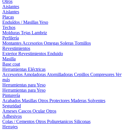
Otros
Aislantes
Aislantes
Placas
Enduídos / Masillas
Yeso
Techos
Molduras
Tejas
Lambriz
Perfilería
Montantes
Accesorios
Omegas
Soleras
Tornillos
Revestimientos
Exterior
Revestimientos
Enduido
Masilla
Base coat
Herramientas Eléctricas
Accesorios
Amoladoras
Atornilladoras
Cepillos
Compresores
Ver
más
Herramientas para Yeso
Herramientas para Yeso
Pinturería
Acabados
Masillas
Otros
Protectores Maderas
Solventes
Seguridad
Arneses
Cascos
Ocular
Otros
Adhesivos
Colas / Cementos
Otros
Poliuretanicos
Siliconas
Herrajes