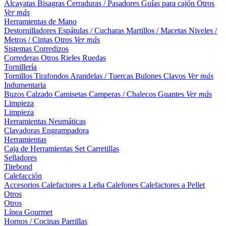
Alcayatas
Bisagras
Cerraduras / Pasadores
Guías para cajón
Otros
Ver más
Herramientas de Mano
Destornilladores
Espátulas / Cucharas
Martillos / Macetas
Niveles /
Metros / Cintas
Otros
Ver más
Sistemas Corredizos
Correderas
Otros
Rieles
Ruedas
Tornillería
Tornillos
Tirafondos
Arandelas / Tuercas
Bulones
Clavos
Ver más
Indumentaria
Buzos
Calzado
Camisetas
Camperas / Chalecos
Guantes
Ver más
Limpieza
Limpieza
Herramientas Neumáticas
Clavadoras
Engrampadora
Herramientas
Caja de Herramientas
Set
Carretillas
Selladores
Titebond
Calefacción
Accesorios
Calefactores a Leña
Calefones
Calefactores a Pellet
Otros
Otros
Línea Gourmet
Hornos / Cocinas
Parrillas