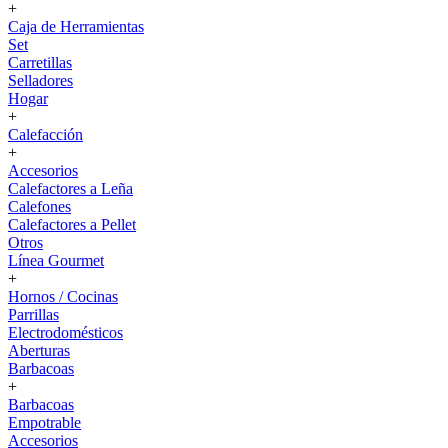
+
Caja de Herramientas
Set
Carretillas
Selladores
Hogar
+
Calefacción
+
Accesorios
Calefactores a Leña
Calefones
Calefactores a Pellet
Otros
Línea Gourmet
+
Hornos / Cocinas
Parrillas
Electrodomésticos
Aberturas
Barbacoas
+
Barbacoas
Empotrable
Accesorios