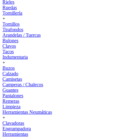
Rieles
Ruedas
Tornillería
+
Tornillos
Tirafondos
Arandelas / Tuercas
Bulones
Clavos
Tacos
Indumentaria
+
Buzos
Calzado
Camisetas
Camperas / Chalecos
Guantes
Pantalones
Remeras
Limpieza
Herramientas Neumáticas
+
Clavadoras
Engrampadora
Herramientas