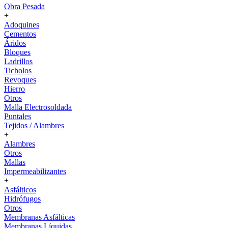
Obra Pesada
+
Adoquines
Cementos
Áridos
Bloques
Ladrillos
Ticholos
Revoques
Hierro
Otros
Malla Electrosoldada
Puntales
Tejidos / Alambres
+
Alambres
Otros
Mallas
Impermeabilizantes
+
Asfálticos
Hidrófugos
Otros
Membranas Asfálticas
Membranas Líquidas