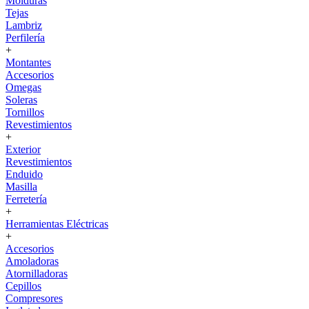
Molduras
Tejas
Lambriz
Perfilería
+
Montantes
Accesorios
Omegas
Soleras
Tornillos
Revestimientos
+
Exterior
Revestimientos
Enduido
Masilla
Ferretería
+
Herramientas Eléctricas
+
Accesorios
Amoladoras
Atornilladoras
Cepillos
Compresores