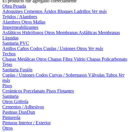
El producto fue agregado correctamente
Obra Pesada
Adoquines
Cementos
Áridos
Bloques
Ladrillos
Ver más
Tejidos / Alambres
Alambres
Otros
Mallas
Impermeabilizantes
Asfálticos
Hidrófugos
Otros
Membranas Asfálticas
Membranas
Líquidas
Sanitaria PVC
Anillos
Caños
Codos
Cuplas / Uniones
Otros
Ver más
Techos
Chapas Metálicas
Otros
Chapas Fibra Vidrio
Chapas Policarbonato
Tejas
Sanitaria Fusión
Cuplas / Uniones
Codos
Curvas / Sobrepasos
Válvulas
Tubos
Ver
más
Pisos
Cerámicos
Porcelanato
Pisos Flotantes
Sanitaria
Otros
Grifería
Cementos / Adhesivos
Pastinas
DunDun
Pinturería
Pinturas Interior / Exterior
Otros