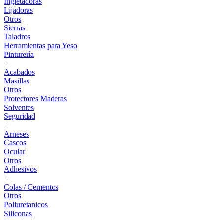
Ingletadoras
Lijadoras
Otros
Sierras
Taladros
Herramientas para Yeso
Pinturería
+
Acabados
Masillas
Otros
Protectores Maderas
Solventes
Seguridad
+
Arneses
Cascos
Ocular
Otros
Adhesivos
+
Colas / Cementos
Otros
Poliuretanicos
Siliconas