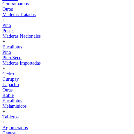
Contramarcos
Otros
Maderas Tratadas
+
Pino
Postes
Maderas Nacionales
+
Eucaliptus
Pino
Pino Seco
Maderas Importadas
+
Cedro
Curupay
Lapacho
Otras
Roble
Eucaliptus
Melaminicos
+
Tableros
+
Aglomerados
Cantos