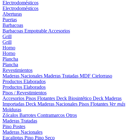
Electrodomésticos
Electrodomésticos
Aberturas
Puertas
Barbacoas
Barbacoas
Empotrable
Accesorios
Grill
Grill
Horno
Horno
Plancha
Plancha
Revestimientos
Maderas Nacionales
Maderas Tratadas
MDF
Cielorraso
Productos Elaborados
Productos Elaborados
Pisos / Revestimientos
Accesorios Pisos Flotantes
Deck Biosintético
Deck Maderas
Importadas
Deck Maderas Nacionales
Pisos Flotantes
Ver más
Molduras
Zócalos
Barrotes
Contramarcos
Otros
Maderas Tratadas
Pino
Postes
Maderas Nacionales
Eucaliptus
Pino
Pino Seco