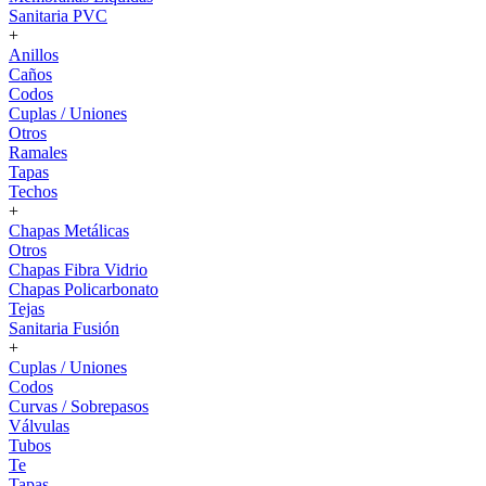
Sanitaria PVC
+
Anillos
Caños
Codos
Cuplas / Uniones
Otros
Ramales
Tapas
Techos
+
Chapas Metálicas
Otros
Chapas Fibra Vidrio
Chapas Policarbonato
Tejas
Sanitaria Fusión
+
Cuplas / Uniones
Codos
Curvas / Sobrepasos
Válvulas
Tubos
Te
Tapas