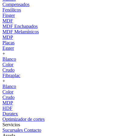
Compensados
Fenólicos
Finger
MDF
MDF Enchapados
MDF Melamínicos
MDP
Placas
Egger
+
Blanco
Color
Crudo
Fibraplac
+
Blanco
Color
Crudo
MDP
HDF
Duratex
Optimizador de cortes
Servicios
Sucursales
Contacto
Ayuda