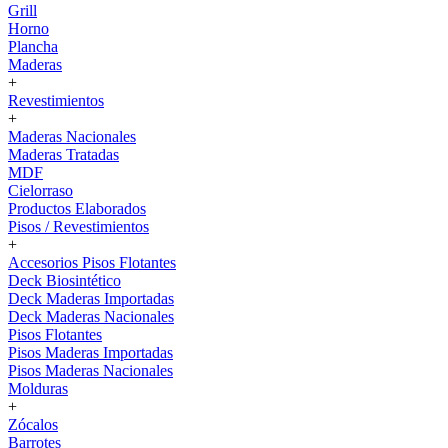
Grill
Horno
Plancha
Maderas
+
Revestimientos
+
Maderas Nacionales
Maderas Tratadas
MDF
Cielorraso
Productos Elaborados
Pisos / Revestimientos
+
Accesorios Pisos Flotantes
Deck Biosintético
Deck Maderas Importadas
Deck Maderas Nacionales
Pisos Flotantes
Pisos Maderas Importadas
Pisos Maderas Nacionales
Molduras
+
Zócalos
Barrotes