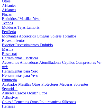
Otros
Aislantes
Aislantes
Placas
Enduídos / Masillas
Yeso
Techos
Molduras
Tejas
Lambriz
Perfilería
Montantes
Accesorios
Omegas
Soleras
Tornillos
Revestimientos
Exterior
Revestimientos
Enduido
Masilla
Base coat
Herramientas Eléctricas
Accesorios
Amoladoras
Atornilladoras
Cepillos
Compresores
Ver
más
Herramientas para Yeso
Herramientas para Yeso
Pinturería
Acabados
Masillas
Otros
Protectores Maderas
Solventes
Seguridad
Arneses
Cascos
Ocular
Otros
Adhesivos
Colas / Cementos
Otros
Poliuretanicos
Siliconas
Herrajes