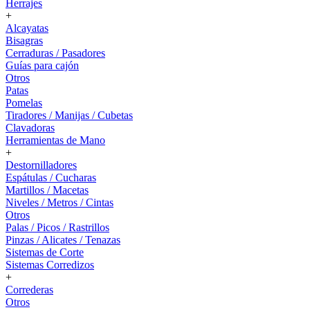
Herrajes
+
Alcayatas
Bisagras
Cerraduras / Pasadores
Guías para cajón
Otros
Patas
Pomelas
Tiradores / Manijas / Cubetas
Clavadoras
Herramientas de Mano
+
Destornilladores
Espátulas / Cucharas
Martillos / Macetas
Niveles / Metros / Cintas
Otros
Palas / Picos / Rastrillos
Pinzas / Alicates / Tenazas
Sistemas de Corte
Sistemas Corredizos
+
Correderas
Otros