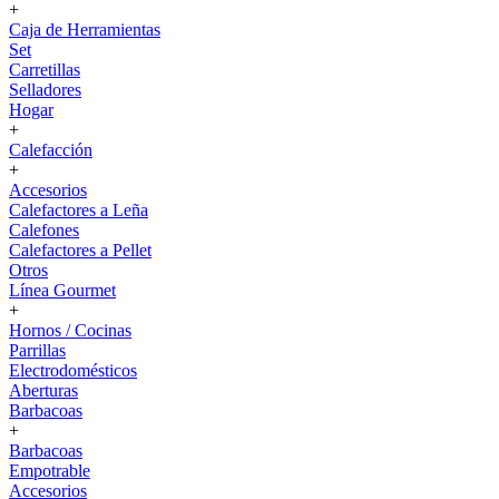
+
Caja de Herramientas
Set
Carretillas
Selladores
Hogar
+
Calefacción
+
Accesorios
Calefactores a Leña
Calefones
Calefactores a Pellet
Otros
Línea Gourmet
+
Hornos / Cocinas
Parrillas
Electrodomésticos
Aberturas
Barbacoas
+
Barbacoas
Empotrable
Accesorios