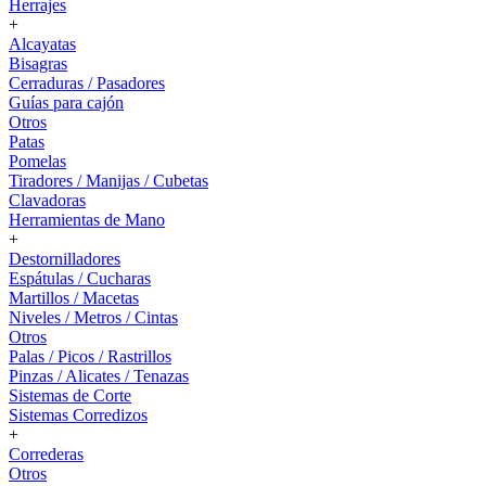
Herrajes
+
Alcayatas
Bisagras
Cerraduras / Pasadores
Guías para cajón
Otros
Patas
Pomelas
Tiradores / Manijas / Cubetas
Clavadoras
Herramientas de Mano
+
Destornilladores
Espátulas / Cucharas
Martillos / Macetas
Niveles / Metros / Cintas
Otros
Palas / Picos / Rastrillos
Pinzas / Alicates / Tenazas
Sistemas de Corte
Sistemas Corredizos
+
Correderas
Otros