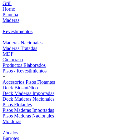
Grill
Horno
Plancha
Maderas
+
Revestimientos
+
Maderas Nacionales
Maderas Tratadas
MDF
Cielorraso
Productos Elaborados
Pisos / Revestimientos
+
Accesorios Pisos Flotantes
Deck Biosintético
Deck Maderas Importadas
Deck Maderas Nacionales
Pisos Flotantes
Pisos Maderas Importadas
Pisos Maderas Nacionales
Molduras
+
Zócalos
Barrotes