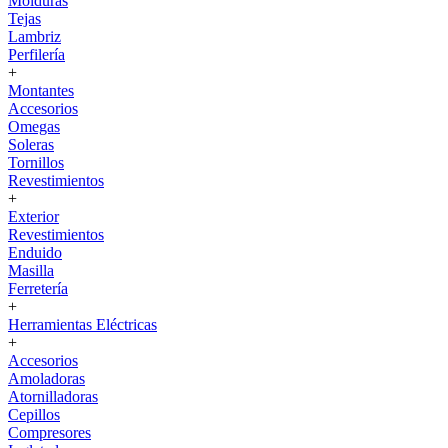
Molduras
Tejas
Lambriz
Perfilería
+
Montantes
Accesorios
Omegas
Soleras
Tornillos
Revestimientos
+
Exterior
Revestimientos
Enduido
Masilla
Ferretería
+
Herramientas Eléctricas
+
Accesorios
Amoladoras
Atornilladoras
Cepillos
Compresores