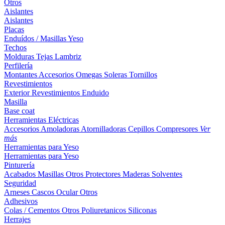
Otros
Aislantes
Aislantes
Placas
Enduídos / Masillas
Yeso
Techos
Molduras
Tejas
Lambriz
Perfilería
Montantes
Accesorios
Omegas
Soleras
Tornillos
Revestimientos
Exterior
Revestimientos
Enduido
Masilla
Base coat
Herramientas Eléctricas
Accesorios
Amoladoras
Atornilladoras
Cepillos
Compresores
Ver
más
Herramientas para Yeso
Herramientas para Yeso
Pinturería
Acabados
Masillas
Otros
Protectores Maderas
Solventes
Seguridad
Arneses
Cascos
Ocular
Otros
Adhesivos
Colas / Cementos
Otros
Poliuretanicos
Siliconas
Herrajes