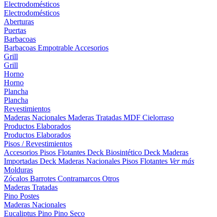
Electrodomésticos
Electrodomésticos
Aberturas
Puertas
Barbacoas
Barbacoas
Empotrable
Accesorios
Grill
Grill
Horno
Horno
Plancha
Plancha
Revestimientos
Maderas Nacionales
Maderas Tratadas
MDF
Cielorraso
Productos Elaborados
Productos Elaborados
Pisos / Revestimientos
Accesorios Pisos Flotantes
Deck Biosintético
Deck Maderas
Importadas
Deck Maderas Nacionales
Pisos Flotantes
Ver más
Molduras
Zócalos
Barrotes
Contramarcos
Otros
Maderas Tratadas
Pino
Postes
Maderas Nacionales
Eucaliptus
Pino
Pino Seco