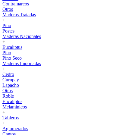
Contramarcos
Otros
Maderas Tratadas
+
Pino
Postes
Maderas Nacionales
+
Eucaliptus
Pino
Pino Seco
Maderas Importadas
+
Cedro
Curupay
Lapacho
Otras
Roble
Eucaliptus
Melaminicos
+
Tableros
+
Aglomerados
Cantos