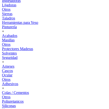
Ingletadoras
Lijadoras
Otros
Sierras
Taladros
Herramientas para Yeso
Pinturería
+
Acabados
Masillas
Otros
Protectores Maderas
Solventes
Seguridad
+
Arneses
Cascos
Ocular
Otros
Adhesivos
+
Colas / Cementos
Otros
Poliuretanicos
Siliconas