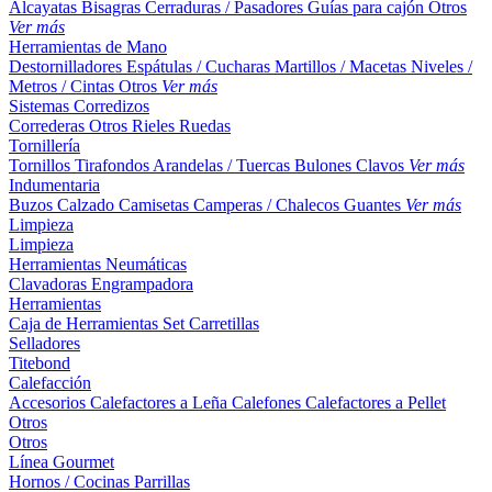
Alcayatas
Bisagras
Cerraduras / Pasadores
Guías para cajón
Otros
Ver más
Herramientas de Mano
Destornilladores
Espátulas / Cucharas
Martillos / Macetas
Niveles /
Metros / Cintas
Otros
Ver más
Sistemas Corredizos
Correderas
Otros
Rieles
Ruedas
Tornillería
Tornillos
Tirafondos
Arandelas / Tuercas
Bulones
Clavos
Ver más
Indumentaria
Buzos
Calzado
Camisetas
Camperas / Chalecos
Guantes
Ver más
Limpieza
Limpieza
Herramientas Neumáticas
Clavadoras
Engrampadora
Herramientas
Caja de Herramientas
Set
Carretillas
Selladores
Titebond
Calefacción
Accesorios
Calefactores a Leña
Calefones
Calefactores a Pellet
Otros
Otros
Línea Gourmet
Hornos / Cocinas
Parrillas