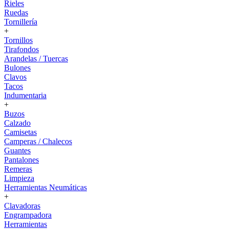
Rieles
Ruedas
Tornillería
+
Tornillos
Tirafondos
Arandelas / Tuercas
Bulones
Clavos
Tacos
Indumentaria
+
Buzos
Calzado
Camisetas
Camperas / Chalecos
Guantes
Pantalones
Remeras
Limpieza
Herramientas Neumáticas
+
Clavadoras
Engrampadora
Herramientas