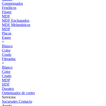
Compensados
Fenólicos
Finger
MDF
MDF Enchapados
MDF Melamínicos
MDP
Placas
Egger
+
Blanco
Color
Crudo
Fibraplac
+
Blanco
Color
Crudo
MDP
HDF
Duratex
Optimizador de cortes
Servicios
Sucursales
Contacto
Ayuda