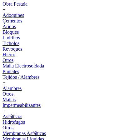
Obra Pesada
+
Adoquines
Cementos
Áridos
Bloques
Ladrillos
Ticholos
Revoques
Hierro
Otros
Malla Electrosoldada
Puntales
Tejidos / Alambres
+
Alambres
Otros
Mallas
Impermeabilizantes
+
Asfálticos
Hidrófugos
Otros
Membranas Asfálticas
Membranas Líquidas