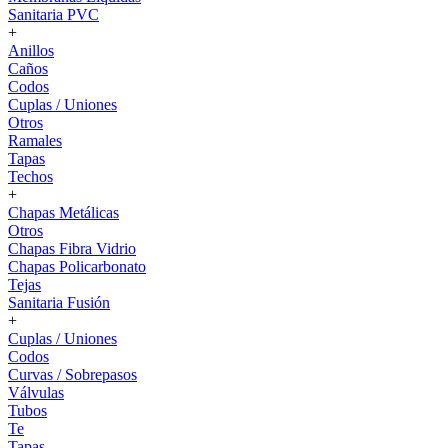
Sanitaria PVC
+
Anillos
Caños
Codos
Cuplas / Uniones
Otros
Ramales
Tapas
Techos
+
Chapas Metálicas
Otros
Chapas Fibra Vidrio
Chapas Policarbonato
Tejas
Sanitaria Fusión
+
Cuplas / Uniones
Codos
Curvas / Sobrepasos
Válvulas
Tubos
Te
Tapas