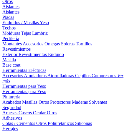
Otros
Aislantes
Aislantes
Placas
Enduídos / Masillas
Yeso
Techos
Molduras
Tejas
Lambriz
Perfilería
Montantes
Accesorios
Omegas
Soleras
Tornillos
Revestimientos
Exterior
Revestimientos
Enduido
Masilla
Base coat
Herramientas Eléctricas
Accesorios
Amoladoras
Atornilladoras
Cepillos
Compresores
Ver
más
Herramientas para Yeso
Herramientas para Yeso
Pinturería
Acabados
Masillas
Otros
Protectores Maderas
Solventes
Seguridad
Arneses
Cascos
Ocular
Otros
Adhesivos
Colas / Cementos
Otros
Poliuretanicos
Siliconas
Herrajes