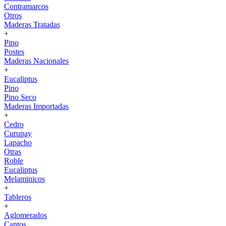
Contramarcos
Otros
Maderas Tratadas
+
Pino
Postes
Maderas Nacionales
+
Eucaliptus
Pino
Pino Seco
Maderas Importadas
+
Cedro
Curupay
Lapacho
Otras
Roble
Eucaliptus
Melaminicos
+
Tableros
+
Aglomerados
Cantos