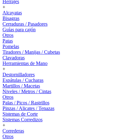
Herrajes
+
Alcayatas
Bisagras
Cerraduras / Pasadores
Guías para cajón
Otros
Patas
Pomelas
Tiradores / Manijas / Cubetas
Clavadoras
Herramientas de Mano
+
Destornilladores
Espátulas / Cucharas
Martillos / Macetas
Niveles / Metros / Cintas
Otros
Palas / Picos / Rastrillos
Pinzas / Alicates / Tenazas
Sistemas de Corte
Sistemas Corredizos
+
Correderas
Otros