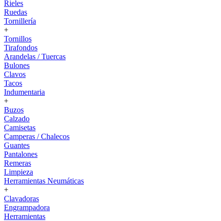
Rieles
Ruedas
Tornillería
+
Tornillos
Tirafondos
Arandelas / Tuercas
Bulones
Clavos
Tacos
Indumentaria
+
Buzos
Calzado
Camisetas
Camperas / Chalecos
Guantes
Pantalones
Remeras
Limpieza
Herramientas Neumáticas
+
Clavadoras
Engrampadora
Herramientas