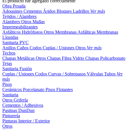
El producto fue agregado correctamente
Obra Pesada
Adoquines
Cementos
Áridos
Bloques
Ladrillos
Ver más
Tejidos / Alambres
Alambres
Otros
Mallas
Impermeabilizantes
Asfálticos
Hidrófugos
Otros
Membranas Asfálticas
Membranas
Líquidas
Sanitaria PVC
Anillos
Caños
Codos
Cuplas / Uniones
Otros
Ver más
Techos
Chapas Metálicas
Otros
Chapas Fibra Vidrio
Chapas Policarbonato
Tejas
Sanitaria Fusión
Cuplas / Uniones
Codos
Curvas / Sobrepasos
Válvulas
Tubos
Ver
más
Pisos
Cerámicos
Porcelanato
Pisos Flotantes
Sanitaria
Otros
Grifería
Cementos / Adhesivos
Pastinas
DunDun
Pinturería
Pinturas Interior / Exterior
Otros