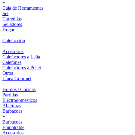
+
Caja de Herramientas
Set
Carretillas
Selladores
Hogar
+
Calefacción
+
Accesorios
Calefactores a Leña
Calefones
Calefactores a Pellet
Otros
Línea Gourmet
+
Hornos / Cocinas
Parrillas
Electrodomésticos
Aberturas
Barbacoas
+
Barbacoas
Empotrable
Accesorios