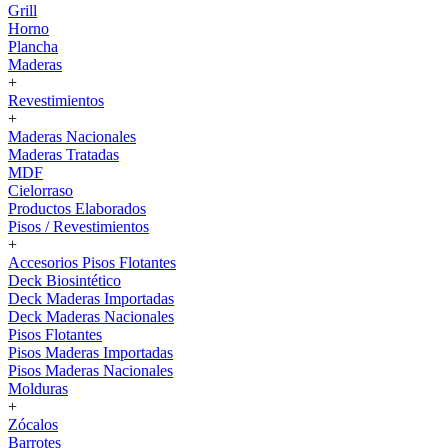
Grill
Horno
Plancha
Maderas
+
Revestimientos
+
Maderas Nacionales
Maderas Tratadas
MDF
Cielorraso
Productos Elaborados
Pisos / Revestimientos
+
Accesorios Pisos Flotantes
Deck Biosintético
Deck Maderas Importadas
Deck Maderas Nacionales
Pisos Flotantes
Pisos Maderas Importadas
Pisos Maderas Nacionales
Molduras
+
Zócalos
Barrotes