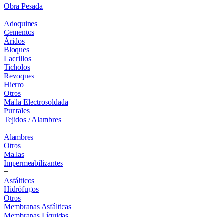
Obra Pesada
+
Adoquines
Cementos
Áridos
Bloques
Ladrillos
Ticholos
Revoques
Hierro
Otros
Malla Electrosoldada
Puntales
Tejidos / Alambres
+
Alambres
Otros
Mallas
Impermeabilizantes
+
Asfálticos
Hidrófugos
Otros
Membranas Asfálticas
Membranas Líquidas