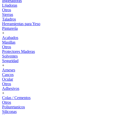
Ingletadoras
Lijadoras
Otros
Sierras
Taladros
Herramientas para Yeso
Pinturería
+
Acabados
Masillas
Otros
Protectores Maderas
Solventes
Seguridad
+
Arneses
Cascos
Ocular
Otros
Adhesivos
+
Colas / Cementos
Otros
Poliuretanicos
Siliconas