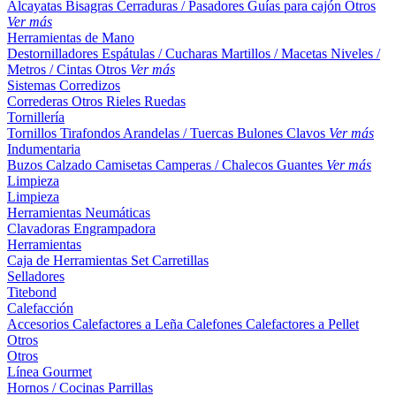
Alcayatas
Bisagras
Cerraduras / Pasadores
Guías para cajón
Otros
Ver más
Herramientas de Mano
Destornilladores
Espátulas / Cucharas
Martillos / Macetas
Niveles /
Metros / Cintas
Otros
Ver más
Sistemas Corredizos
Correderas
Otros
Rieles
Ruedas
Tornillería
Tornillos
Tirafondos
Arandelas / Tuercas
Bulones
Clavos
Ver más
Indumentaria
Buzos
Calzado
Camisetas
Camperas / Chalecos
Guantes
Ver más
Limpieza
Limpieza
Herramientas Neumáticas
Clavadoras
Engrampadora
Herramientas
Caja de Herramientas
Set
Carretillas
Selladores
Titebond
Calefacción
Accesorios
Calefactores a Leña
Calefones
Calefactores a Pellet
Otros
Otros
Línea Gourmet
Hornos / Cocinas
Parrillas