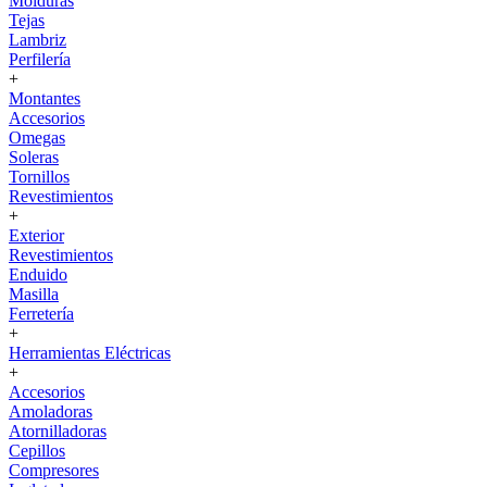
Molduras
Tejas
Lambriz
Perfilería
+
Montantes
Accesorios
Omegas
Soleras
Tornillos
Revestimientos
+
Exterior
Revestimientos
Enduido
Masilla
Ferretería
+
Herramientas Eléctricas
+
Accesorios
Amoladoras
Atornilladoras
Cepillos
Compresores