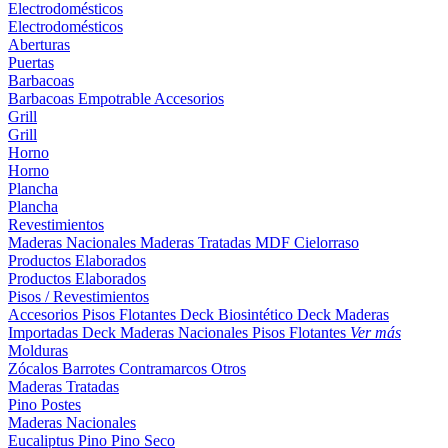
Electrodomésticos
Electrodomésticos
Aberturas
Puertas
Barbacoas
Barbacoas
Empotrable
Accesorios
Grill
Grill
Horno
Horno
Plancha
Plancha
Revestimientos
Maderas Nacionales
Maderas Tratadas
MDF
Cielorraso
Productos Elaborados
Productos Elaborados
Pisos / Revestimientos
Accesorios Pisos Flotantes
Deck Biosintético
Deck Maderas
Importadas
Deck Maderas Nacionales
Pisos Flotantes
Ver más
Molduras
Zócalos
Barrotes
Contramarcos
Otros
Maderas Tratadas
Pino
Postes
Maderas Nacionales
Eucaliptus
Pino
Pino Seco