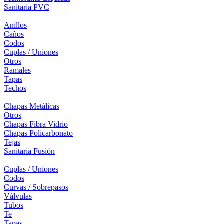
Sanitaria PVC
+
Anillos
Caños
Codos
Cuplas / Uniones
Otros
Ramales
Tapas
Techos
+
Chapas Metálicas
Otros
Chapas Fibra Vidrio
Chapas Policarbonato
Tejas
Sanitaria Fusión
+
Cuplas / Uniones
Codos
Curvas / Sobrepasos
Válvulas
Tubos
Te
Tapas