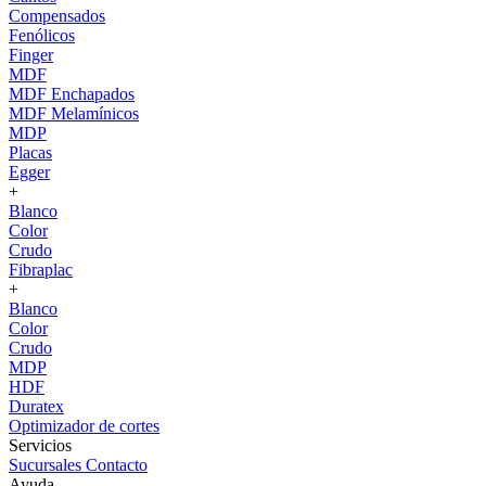
Compensados
Fenólicos
Finger
MDF
MDF Enchapados
MDF Melamínicos
MDP
Placas
Egger
+
Blanco
Color
Crudo
Fibraplac
+
Blanco
Color
Crudo
MDP
HDF
Duratex
Optimizador de cortes
Servicios
Sucursales
Contacto
Ayuda