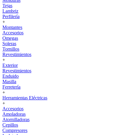
Molduras
Tejas
Lambriz
Perfilería
+
Montantes
Accesorios
Omegas
Soleras
Tornillos
Revestimientos
+
Exterior
Revestimientos
Enduido
Masilla
Ferretería
+
Herramientas Eléctricas
+
Accesorios
Amoladoras
Atornilladoras
Cepillos
Compresores