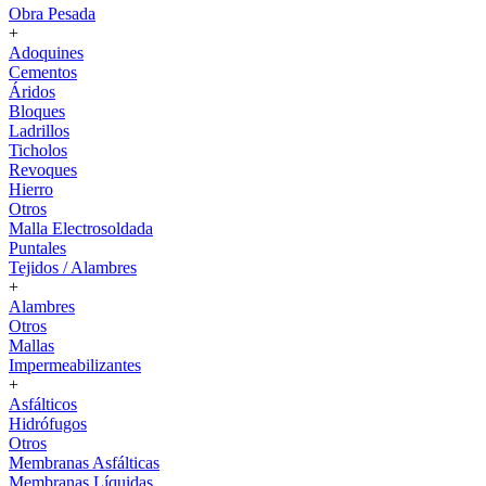
Obra Pesada
+
Adoquines
Cementos
Áridos
Bloques
Ladrillos
Ticholos
Revoques
Hierro
Otros
Malla Electrosoldada
Puntales
Tejidos / Alambres
+
Alambres
Otros
Mallas
Impermeabilizantes
+
Asfálticos
Hidrófugos
Otros
Membranas Asfálticas
Membranas Líquidas