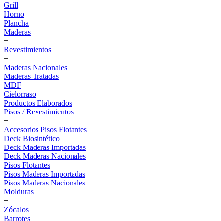
Grill
Horno
Plancha
Maderas
+
Revestimientos
+
Maderas Nacionales
Maderas Tratadas
MDF
Cielorraso
Productos Elaborados
Pisos / Revestimientos
+
Accesorios Pisos Flotantes
Deck Biosintético
Deck Maderas Importadas
Deck Maderas Nacionales
Pisos Flotantes
Pisos Maderas Importadas
Pisos Maderas Nacionales
Molduras
+
Zócalos
Barrotes