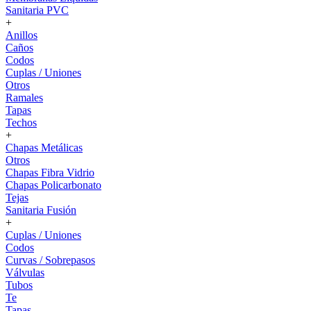
Sanitaria PVC
+
Anillos
Caños
Codos
Cuplas / Uniones
Otros
Ramales
Tapas
Techos
+
Chapas Metálicas
Otros
Chapas Fibra Vidrio
Chapas Policarbonato
Tejas
Sanitaria Fusión
+
Cuplas / Uniones
Codos
Curvas / Sobrepasos
Válvulas
Tubos
Te
Tapas