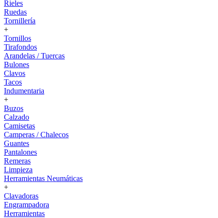
Rieles
Ruedas
Tornillería
+
Tornillos
Tirafondos
Arandelas / Tuercas
Bulones
Clavos
Tacos
Indumentaria
+
Buzos
Calzado
Camisetas
Camperas / Chalecos
Guantes
Pantalones
Remeras
Limpieza
Herramientas Neumáticas
+
Clavadoras
Engrampadora
Herramientas