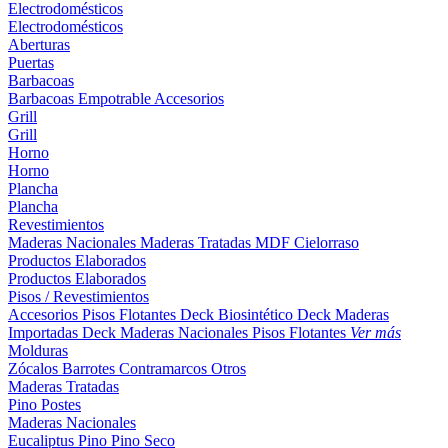
Electrodomésticos
Electrodomésticos
Aberturas
Puertas
Barbacoas
Barbacoas
Empotrable
Accesorios
Grill
Grill
Horno
Horno
Plancha
Plancha
Revestimientos
Maderas Nacionales
Maderas Tratadas
MDF
Cielorraso
Productos Elaborados
Productos Elaborados
Pisos / Revestimientos
Accesorios Pisos Flotantes
Deck Biosintético
Deck Maderas
Importadas
Deck Maderas Nacionales
Pisos Flotantes
Ver más
Molduras
Zócalos
Barrotes
Contramarcos
Otros
Maderas Tratadas
Pino
Postes
Maderas Nacionales
Eucaliptus
Pino
Pino Seco