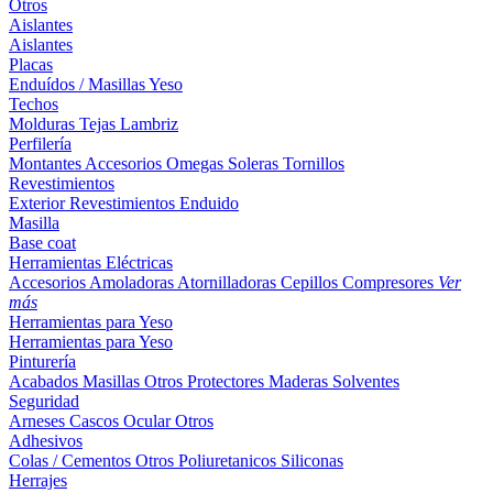
Otros
Aislantes
Aislantes
Placas
Enduídos / Masillas
Yeso
Techos
Molduras
Tejas
Lambriz
Perfilería
Montantes
Accesorios
Omegas
Soleras
Tornillos
Revestimientos
Exterior
Revestimientos
Enduido
Masilla
Base coat
Herramientas Eléctricas
Accesorios
Amoladoras
Atornilladoras
Cepillos
Compresores
Ver
más
Herramientas para Yeso
Herramientas para Yeso
Pinturería
Acabados
Masillas
Otros
Protectores Maderas
Solventes
Seguridad
Arneses
Cascos
Ocular
Otros
Adhesivos
Colas / Cementos
Otros
Poliuretanicos
Siliconas
Herrajes