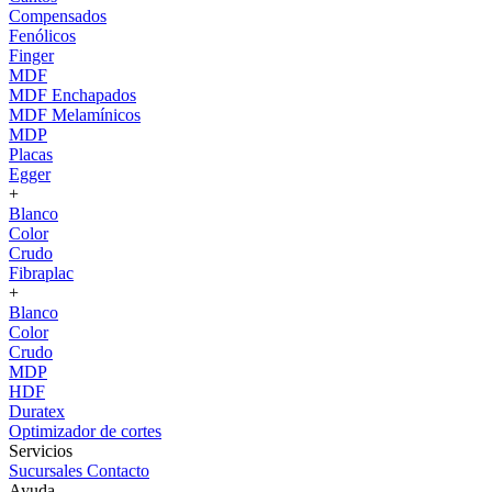
Compensados
Fenólicos
Finger
MDF
MDF Enchapados
MDF Melamínicos
MDP
Placas
Egger
+
Blanco
Color
Crudo
Fibraplac
+
Blanco
Color
Crudo
MDP
HDF
Duratex
Optimizador de cortes
Servicios
Sucursales
Contacto
Ayuda