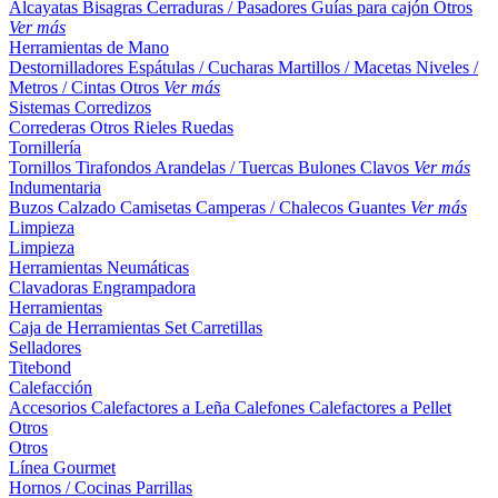
Alcayatas
Bisagras
Cerraduras / Pasadores
Guías para cajón
Otros
Ver más
Herramientas de Mano
Destornilladores
Espátulas / Cucharas
Martillos / Macetas
Niveles /
Metros / Cintas
Otros
Ver más
Sistemas Corredizos
Correderas
Otros
Rieles
Ruedas
Tornillería
Tornillos
Tirafondos
Arandelas / Tuercas
Bulones
Clavos
Ver más
Indumentaria
Buzos
Calzado
Camisetas
Camperas / Chalecos
Guantes
Ver más
Limpieza
Limpieza
Herramientas Neumáticas
Clavadoras
Engrampadora
Herramientas
Caja de Herramientas
Set
Carretillas
Selladores
Titebond
Calefacción
Accesorios
Calefactores a Leña
Calefones
Calefactores a Pellet
Otros
Otros
Línea Gourmet
Hornos / Cocinas
Parrillas