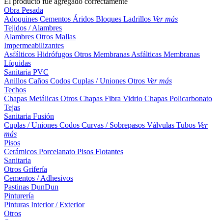
El producto fue agregado correctamente
Obra Pesada
Adoquines
Cementos
Áridos
Bloques
Ladrillos
Ver más
Tejidos / Alambres
Alambres
Otros
Mallas
Impermeabilizantes
Asfálticos
Hidrófugos
Otros
Membranas Asfálticas
Membranas
Líquidas
Sanitaria PVC
Anillos
Caños
Codos
Cuplas / Uniones
Otros
Ver más
Techos
Chapas Metálicas
Otros
Chapas Fibra Vidrio
Chapas Policarbonato
Tejas
Sanitaria Fusión
Cuplas / Uniones
Codos
Curvas / Sobrepasos
Válvulas
Tubos
Ver
más
Pisos
Cerámicos
Porcelanato
Pisos Flotantes
Sanitaria
Otros
Grifería
Cementos / Adhesivos
Pastinas
DunDun
Pinturería
Pinturas Interior / Exterior
Otros