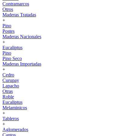
Contramarcos
Otros
Maderas Tratadas
+
Pino
Postes
Maderas Nacionales
+
Eucaliptus
Pino
Pino Seco
Maderas Importadas
+
Cedro
Curupay
Lapacho
Otras
Roble
Eucaliptus
Melaminicos
+
Tableros
+
Aglomerados
Cantos