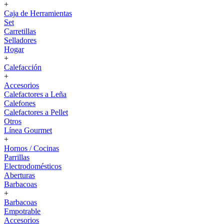
+
Caja de Herramientas
Set
Carretillas
Selladores
Hogar
+
Calefacción
+
Accesorios
Calefactores a Leña
Calefones
Calefactores a Pellet
Otros
Línea Gourmet
+
Hornos / Cocinas
Parrillas
Electrodomésticos
Aberturas
Barbacoas
+
Barbacoas
Empotrable
Accesorios