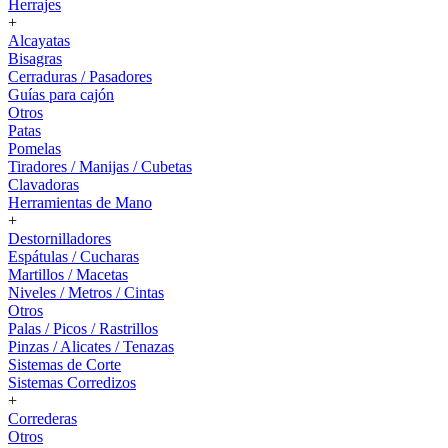
Herrajes
+
Alcayatas
Bisagras
Cerraduras / Pasadores
Guías para cajón
Otros
Patas
Pomelas
Tiradores / Manijas / Cubetas
Clavadoras
Herramientas de Mano
+
Destornilladores
Espátulas / Cucharas
Martillos / Macetas
Niveles / Metros / Cintas
Otros
Palas / Picos / Rastrillos
Pinzas / Alicates / Tenazas
Sistemas de Corte
Sistemas Corredizos
+
Correderas
Otros