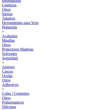
Ingletadoras
Lijadoras
Otros
Sierras
Taladros
Herramientas para Yeso
Pinturería
+
Acabados
Masillas
Otros
Protectores Maderas
Solventes
Seguridad
+
Arneses
Cascos
Ocular
Otros
Adhesivos
+
Colas / Cementos
Otros
Poliuretanicos
Siliconas