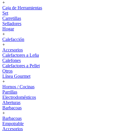
+
Caja de Herramientas
Set
Carretillas
Selladores
Hogar
+
Calefacción
+
Accesorios
Calefactores a Leña
Calefones
Calefactores a Pellet
Otros
Línea Gourmet
+
Hornos / Cocinas
Parrillas
Electrodomésticos
Aberturas
Barbacoas
+
Barbacoas
Empotrable
Accesorios