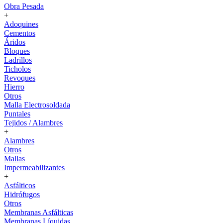
Obra Pesada
+
Adoquines
Cementos
Áridos
Bloques
Ladrillos
Ticholos
Revoques
Hierro
Otros
Malla Electrosoldada
Puntales
Tejidos / Alambres
+
Alambres
Otros
Mallas
Impermeabilizantes
+
Asfálticos
Hidrófugos
Otros
Membranas Asfálticas
Membranas Líquidas