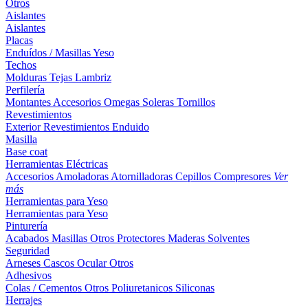
Otros
Aislantes
Aislantes
Placas
Enduídos / Masillas
Yeso
Techos
Molduras
Tejas
Lambriz
Perfilería
Montantes
Accesorios
Omegas
Soleras
Tornillos
Revestimientos
Exterior
Revestimientos
Enduido
Masilla
Base coat
Herramientas Eléctricas
Accesorios
Amoladoras
Atornilladoras
Cepillos
Compresores
Ver
más
Herramientas para Yeso
Herramientas para Yeso
Pinturería
Acabados
Masillas
Otros
Protectores Maderas
Solventes
Seguridad
Arneses
Cascos
Ocular
Otros
Adhesivos
Colas / Cementos
Otros
Poliuretanicos
Siliconas
Herrajes