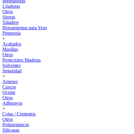
Ingletadoras
Lijadoras
Otros
Sierras
Taladros
Herramientas para Yeso
Pinturería
+
Acabados
Masillas
Otros
Protectores Maderas
Solventes
Seguridad
+
Arneses
Cascos
Ocular
Otros
Adhesivos
+
Colas / Cementos
Otros
Poliuretanicos
Siliconas