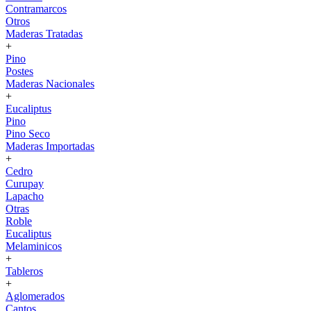
Contramarcos
Otros
Maderas Tratadas
+
Pino
Postes
Maderas Nacionales
+
Eucaliptus
Pino
Pino Seco
Maderas Importadas
+
Cedro
Curupay
Lapacho
Otras
Roble
Eucaliptus
Melaminicos
+
Tableros
+
Aglomerados
Cantos