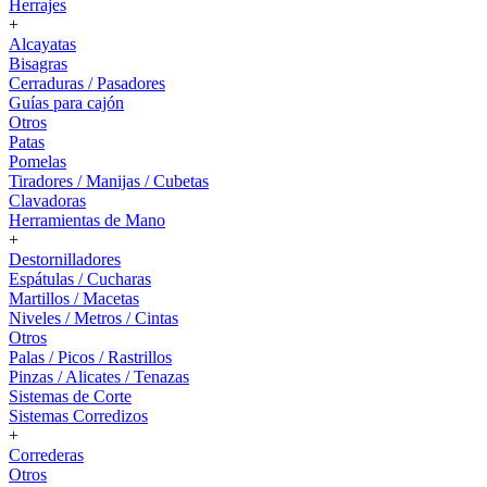
Herrajes
+
Alcayatas
Bisagras
Cerraduras / Pasadores
Guías para cajón
Otros
Patas
Pomelas
Tiradores / Manijas / Cubetas
Clavadoras
Herramientas de Mano
+
Destornilladores
Espátulas / Cucharas
Martillos / Macetas
Niveles / Metros / Cintas
Otros
Palas / Picos / Rastrillos
Pinzas / Alicates / Tenazas
Sistemas de Corte
Sistemas Corredizos
+
Correderas
Otros