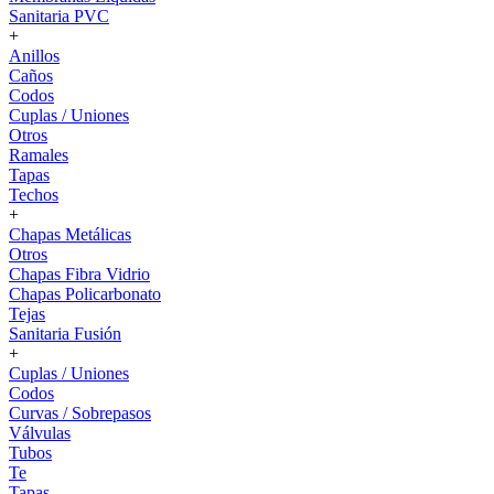
Sanitaria PVC
+
Anillos
Caños
Codos
Cuplas / Uniones
Otros
Ramales
Tapas
Techos
+
Chapas Metálicas
Otros
Chapas Fibra Vidrio
Chapas Policarbonato
Tejas
Sanitaria Fusión
+
Cuplas / Uniones
Codos
Curvas / Sobrepasos
Válvulas
Tubos
Te
Tapas