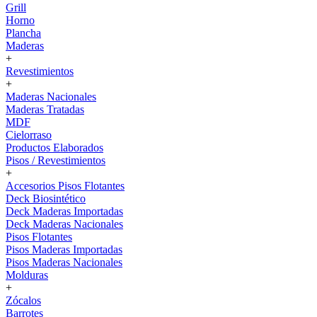
Grill
Horno
Plancha
Maderas
+
Revestimientos
+
Maderas Nacionales
Maderas Tratadas
MDF
Cielorraso
Productos Elaborados
Pisos / Revestimientos
+
Accesorios Pisos Flotantes
Deck Biosintético
Deck Maderas Importadas
Deck Maderas Nacionales
Pisos Flotantes
Pisos Maderas Importadas
Pisos Maderas Nacionales
Molduras
+
Zócalos
Barrotes