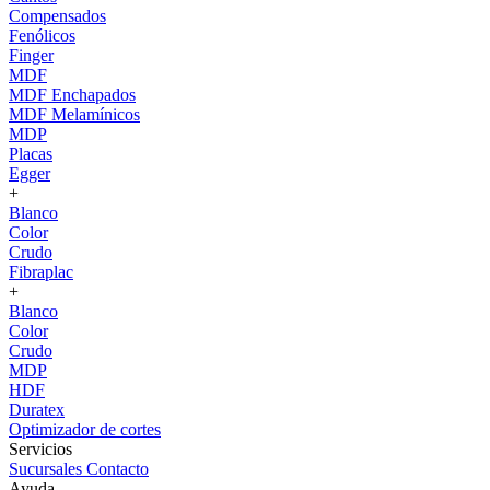
Compensados
Fenólicos
Finger
MDF
MDF Enchapados
MDF Melamínicos
MDP
Placas
Egger
+
Blanco
Color
Crudo
Fibraplac
+
Blanco
Color
Crudo
MDP
HDF
Duratex
Optimizador de cortes
Servicios
Sucursales
Contacto
Ayuda