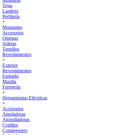
Molduras
Tejas
Lambriz
Perfilería
+
Montantes
Accesorios
Omegas
Soleras
Tornillos
Revestimientos
+
Exterior
Revestimientos
Enduido
Masilla
Ferretería
+
Herramientas Eléctricas
+
Accesorios
Amoladoras
Atornilladoras
Cepillos
Compresores