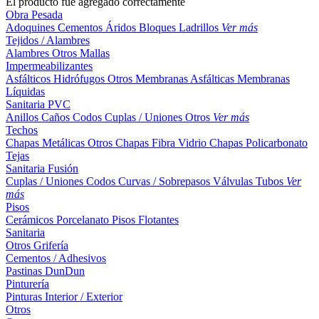
El producto fue agregado correctamente
Obra Pesada
Adoquines
Cementos
Áridos
Bloques
Ladrillos
Ver más
Tejidos / Alambres
Alambres
Otros
Mallas
Impermeabilizantes
Asfálticos
Hidrófugos
Otros
Membranas Asfálticas
Membranas
Líquidas
Sanitaria PVC
Anillos
Caños
Codos
Cuplas / Uniones
Otros
Ver más
Techos
Chapas Metálicas
Otros
Chapas Fibra Vidrio
Chapas Policarbonato
Tejas
Sanitaria Fusión
Cuplas / Uniones
Codos
Curvas / Sobrepasos
Válvulas
Tubos
Ver
más
Pisos
Cerámicos
Porcelanato
Pisos Flotantes
Sanitaria
Otros
Grifería
Cementos / Adhesivos
Pastinas
DunDun
Pinturería
Pinturas Interior / Exterior
Otros