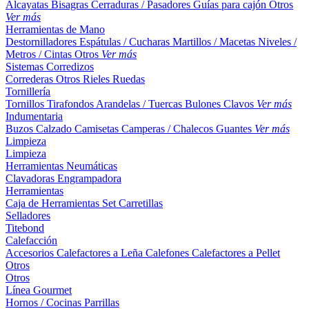
Alcayatas
Bisagras
Cerraduras / Pasadores
Guías para cajón
Otros
Ver más
Herramientas de Mano
Destornilladores
Espátulas / Cucharas
Martillos / Macetas
Niveles /
Metros / Cintas
Otros
Ver más
Sistemas Corredizos
Correderas
Otros
Rieles
Ruedas
Tornillería
Tornillos
Tirafondos
Arandelas / Tuercas
Bulones
Clavos
Ver más
Indumentaria
Buzos
Calzado
Camisetas
Camperas / Chalecos
Guantes
Ver más
Limpieza
Limpieza
Herramientas Neumáticas
Clavadoras
Engrampadora
Herramientas
Caja de Herramientas
Set
Carretillas
Selladores
Titebond
Calefacción
Accesorios
Calefactores a Leña
Calefones
Calefactores a Pellet
Otros
Otros
Línea Gourmet
Hornos / Cocinas
Parrillas