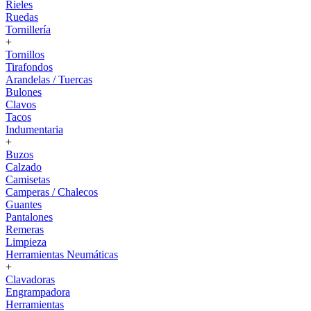
Rieles
Ruedas
Tornillería
+
Tornillos
Tirafondos
Arandelas / Tuercas
Bulones
Clavos
Tacos
Indumentaria
+
Buzos
Calzado
Camisetas
Camperas / Chalecos
Guantes
Pantalones
Remeras
Limpieza
Herramientas Neumáticas
+
Clavadoras
Engrampadora
Herramientas