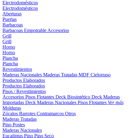
Electrodomésticos
Electrodomésticos
Aberturas
Puertas
Barbacoas
Barbacoas
Empotrable
Accesorios
Grill
Grill
Horno
Horno
Plancha
Plancha
Revestimientos
Maderas Nacionales
Maderas Tratadas
MDF
Cielorraso
Productos Elaborados
Productos Elaborados
Pisos / Revestimientos
Accesorios Pisos Flotantes
Deck Biosintético
Deck Maderas
Importadas
Deck Maderas Nacionales
Pisos Flotantes
Ver más
Molduras
Zócalos
Barrotes
Contramarcos
Otros
Maderas Tratadas
Pino
Postes
Maderas Nacionales
Eucaliptus
Pino
Pino Seco