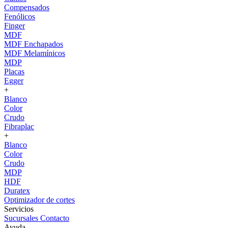
Compensados
Fenólicos
Finger
MDF
MDF Enchapados
MDF Melamínicos
MDP
Placas
Egger
+
Blanco
Color
Crudo
Fibraplac
+
Blanco
Color
Crudo
MDP
HDF
Duratex
Optimizador de cortes
Servicios
Sucursales
Contacto
Ayuda