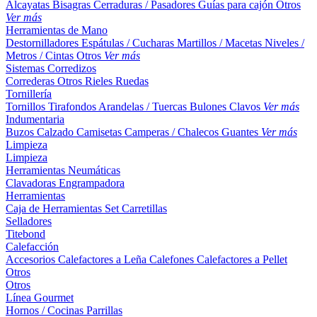
Alcayatas
Bisagras
Cerraduras / Pasadores
Guías para cajón
Otros
Ver más
Herramientas de Mano
Destornilladores
Espátulas / Cucharas
Martillos / Macetas
Niveles /
Metros / Cintas
Otros
Ver más
Sistemas Corredizos
Correderas
Otros
Rieles
Ruedas
Tornillería
Tornillos
Tirafondos
Arandelas / Tuercas
Bulones
Clavos
Ver más
Indumentaria
Buzos
Calzado
Camisetas
Camperas / Chalecos
Guantes
Ver más
Limpieza
Limpieza
Herramientas Neumáticas
Clavadoras
Engrampadora
Herramientas
Caja de Herramientas
Set
Carretillas
Selladores
Titebond
Calefacción
Accesorios
Calefactores a Leña
Calefones
Calefactores a Pellet
Otros
Otros
Línea Gourmet
Hornos / Cocinas
Parrillas