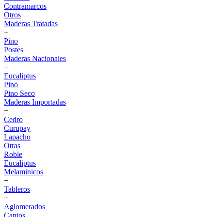
Contramarcos
Otros
Maderas Tratadas
+
Pino
Postes
Maderas Nacionales
+
Eucaliptus
Pino
Pino Seco
Maderas Importadas
+
Cedro
Curupay
Lapacho
Otras
Roble
Eucaliptus
Melaminicos
+
Tableros
+
Aglomerados
Cantos