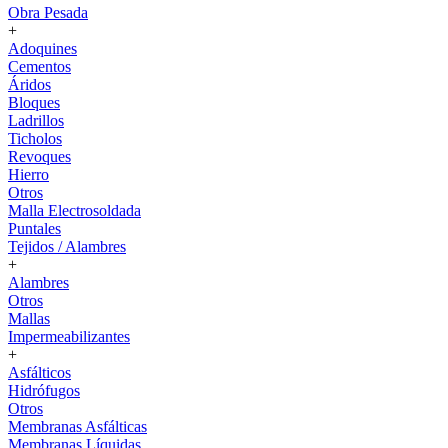
Obra Pesada
+
Adoquines
Cementos
Áridos
Bloques
Ladrillos
Ticholos
Revoques
Hierro
Otros
Malla Electrosoldada
Puntales
Tejidos / Alambres
+
Alambres
Otros
Mallas
Impermeabilizantes
+
Asfálticos
Hidrófugos
Otros
Membranas Asfálticas
Membranas Líquidas