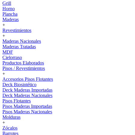
Grill
Horno
Plancha
Maderas
+
Revestimientos
+
Maderas Nacionales
Maderas Tratadas
MDF
Cielorraso
Productos Elaborados
Pisos / Revestimientos
+
Accesorios Pisos Flotantes
Deck Biosintético
Deck Maderas Importadas
Deck Maderas Nacionales
Pisos Flotantes
Pisos Maderas Importadas
Pisos Maderas Nacionales
Molduras
+
Zócalos
Barrotes