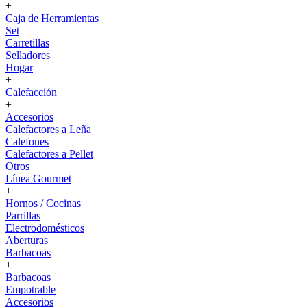
+
Caja de Herramientas
Set
Carretillas
Selladores
Hogar
+
Calefacción
+
Accesorios
Calefactores a Leña
Calefones
Calefactores a Pellet
Otros
Línea Gourmet
+
Hornos / Cocinas
Parrillas
Electrodomésticos
Aberturas
Barbacoas
+
Barbacoas
Empotrable
Accesorios