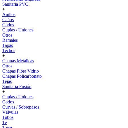
Sanitaria PVC
+
Anillos
Caños
Codos
Cuplas / Uniones
Otros
Ramales
Tapas
Techos
+
Chapas Metálicas
Otros
Chapas Fibra Vidrio
Chapas Policarbonato
Tejas
Sanitaria Fusión
+
Cuplas / Uniones
Codos
Curvas / Sobrepasos
Válvulas
Tubos
Te
Tapas