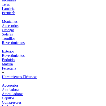
Molduras
Tejas
Lambriz
Perfilería
+
Montantes
Accesorios
Omegas
Soleras
Tornillos
Revestimientos
+
Exterior
Revestimientos
Enduido
Masilla
Ferretería
+
Herramientas Eléctricas
+
Accesorios
Amoladoras
Atornilladoras
Cepillos
Compresores