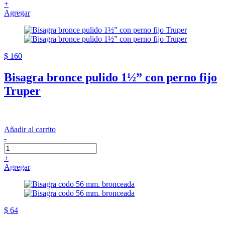
+
Agregar
$ 160
Bisagra bronce pulido 1½” con perno fijo
Truper
Añadir al carrito
-
+
Agregar
$ 64