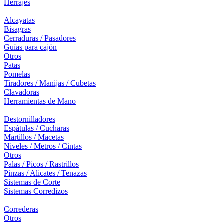
Herrajes
+
Alcayatas
Bisagras
Cerraduras / Pasadores
Guías para cajón
Otros
Patas
Pomelas
Tiradores / Manijas / Cubetas
Clavadoras
Herramientas de Mano
+
Destornilladores
Espátulas / Cucharas
Martillos / Macetas
Niveles / Metros / Cintas
Otros
Palas / Picos / Rastrillos
Pinzas / Alicates / Tenazas
Sistemas de Corte
Sistemas Corredizos
+
Correderas
Otros