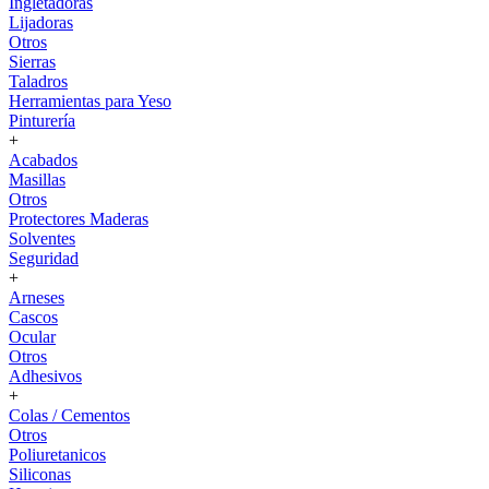
Ingletadoras
Lijadoras
Otros
Sierras
Taladros
Herramientas para Yeso
Pinturería
+
Acabados
Masillas
Otros
Protectores Maderas
Solventes
Seguridad
+
Arneses
Cascos
Ocular
Otros
Adhesivos
+
Colas / Cementos
Otros
Poliuretanicos
Siliconas