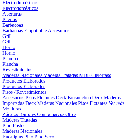
Electrodomésticos
Electrodomésticos
Aberturas
Puertas
Barbacoas
Barbacoas
Empotrable
Accesorios
Grill
Grill
Horno
Horno
Plancha
Plancha
Revestimientos
Maderas Nacionales
Maderas Tratadas
MDF
Cielorraso
Productos Elaborados
Productos Elaborados
Pisos / Revestimientos
Accesorios Pisos Flotantes
Deck Biosintético
Deck Maderas
Importadas
Deck Maderas Nacionales
Pisos Flotantes
Ver más
Molduras
Zócalos
Barrotes
Contramarcos
Otros
Maderas Tratadas
Pino
Postes
Maderas Nacionales
Eucaliptus
Pino
Pino Seco