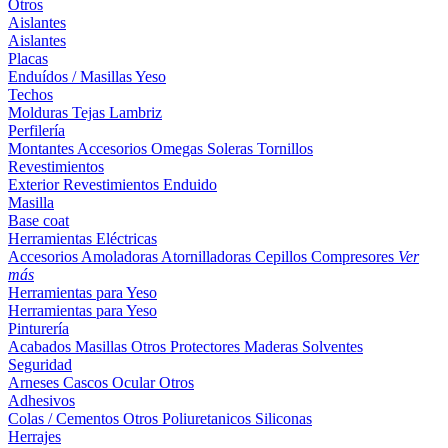
Otros
Aislantes
Aislantes
Placas
Enduídos / Masillas
Yeso
Techos
Molduras
Tejas
Lambriz
Perfilería
Montantes
Accesorios
Omegas
Soleras
Tornillos
Revestimientos
Exterior
Revestimientos
Enduido
Masilla
Base coat
Herramientas Eléctricas
Accesorios
Amoladoras
Atornilladoras
Cepillos
Compresores
Ver
más
Herramientas para Yeso
Herramientas para Yeso
Pinturería
Acabados
Masillas
Otros
Protectores Maderas
Solventes
Seguridad
Arneses
Cascos
Ocular
Otros
Adhesivos
Colas / Cementos
Otros
Poliuretanicos
Siliconas
Herrajes