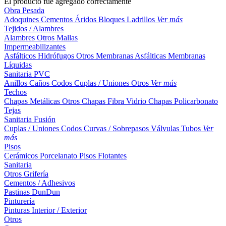
El producto fue agregado correctamente
Obra Pesada
Adoquines
Cementos
Áridos
Bloques
Ladrillos
Ver más
Tejidos / Alambres
Alambres
Otros
Mallas
Impermeabilizantes
Asfálticos
Hidrófugos
Otros
Membranas Asfálticas
Membranas
Líquidas
Sanitaria PVC
Anillos
Caños
Codos
Cuplas / Uniones
Otros
Ver más
Techos
Chapas Metálicas
Otros
Chapas Fibra Vidrio
Chapas Policarbonato
Tejas
Sanitaria Fusión
Cuplas / Uniones
Codos
Curvas / Sobrepasos
Válvulas
Tubos
Ver
más
Pisos
Cerámicos
Porcelanato
Pisos Flotantes
Sanitaria
Otros
Grifería
Cementos / Adhesivos
Pastinas
DunDun
Pinturería
Pinturas Interior / Exterior
Otros