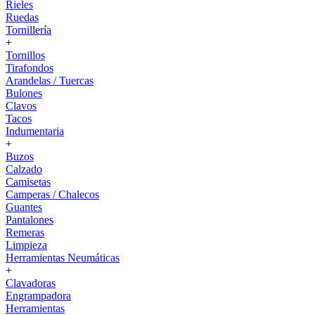
Rieles
Ruedas
Tornillería
+
Tornillos
Tirafondos
Arandelas / Tuercas
Bulones
Clavos
Tacos
Indumentaria
+
Buzos
Calzado
Camisetas
Camperas / Chalecos
Guantes
Pantalones
Remeras
Limpieza
Herramientas Neumáticas
+
Clavadoras
Engrampadora
Herramientas