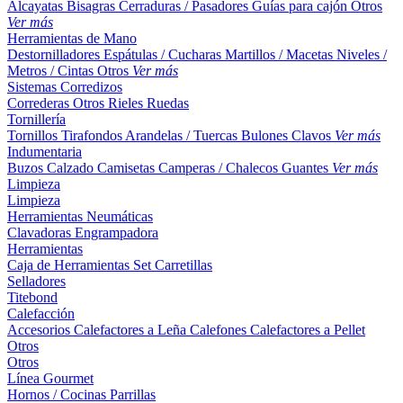
Alcayatas
Bisagras
Cerraduras / Pasadores
Guías para cajón
Otros
Ver más
Herramientas de Mano
Destornilladores
Espátulas / Cucharas
Martillos / Macetas
Niveles /
Metros / Cintas
Otros
Ver más
Sistemas Corredizos
Correderas
Otros
Rieles
Ruedas
Tornillería
Tornillos
Tirafondos
Arandelas / Tuercas
Bulones
Clavos
Ver más
Indumentaria
Buzos
Calzado
Camisetas
Camperas / Chalecos
Guantes
Ver más
Limpieza
Limpieza
Herramientas Neumáticas
Clavadoras
Engrampadora
Herramientas
Caja de Herramientas
Set
Carretillas
Selladores
Titebond
Calefacción
Accesorios
Calefactores a Leña
Calefones
Calefactores a Pellet
Otros
Otros
Línea Gourmet
Hornos / Cocinas
Parrillas