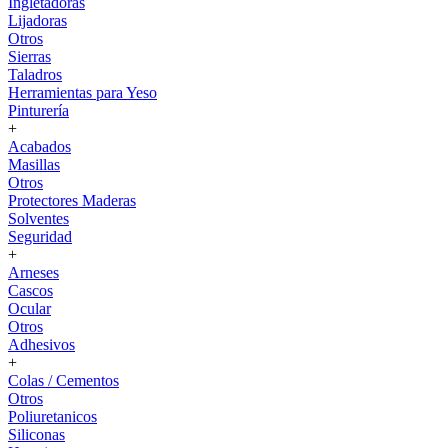
Ingletadoras
Lijadoras
Otros
Sierras
Taladros
Herramientas para Yeso
Pinturería
+
Acabados
Masillas
Otros
Protectores Maderas
Solventes
Seguridad
+
Arneses
Cascos
Ocular
Otros
Adhesivos
+
Colas / Cementos
Otros
Poliuretanicos
Siliconas