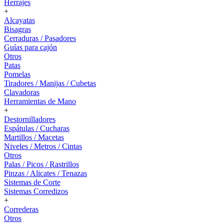
Herrajes
+
Alcayatas
Bisagras
Cerraduras / Pasadores
Guías para cajón
Otros
Patas
Pomelas
Tiradores / Manijas / Cubetas
Clavadoras
Herramientas de Mano
+
Destornilladores
Espátulas / Cucharas
Martillos / Macetas
Niveles / Metros / Cintas
Otros
Palas / Picos / Rastrillos
Pinzas / Alicates / Tenazas
Sistemas de Corte
Sistemas Corredizos
+
Correderas
Otros