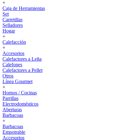
+
Caja de Herramientas
Set
Carretillas
Selladores
Hogar
+
Calefacción
+
Accesorios
Calefactores a Leña
Calefones
Calefactores a Pellet
Otros
Línea Gourmet
+
Hornos / Cocinas
Parrillas
Electrodomésticos
Aberturas
Barbacoas
+
Barbacoas
Empotrable
Accesorios