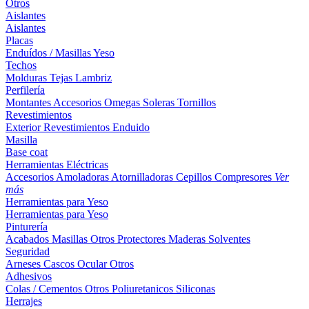
Otros
Aislantes
Aislantes
Placas
Enduídos / Masillas
Yeso
Techos
Molduras
Tejas
Lambriz
Perfilería
Montantes
Accesorios
Omegas
Soleras
Tornillos
Revestimientos
Exterior
Revestimientos
Enduido
Masilla
Base coat
Herramientas Eléctricas
Accesorios
Amoladoras
Atornilladoras
Cepillos
Compresores
Ver
más
Herramientas para Yeso
Herramientas para Yeso
Pinturería
Acabados
Masillas
Otros
Protectores Maderas
Solventes
Seguridad
Arneses
Cascos
Ocular
Otros
Adhesivos
Colas / Cementos
Otros
Poliuretanicos
Siliconas
Herrajes