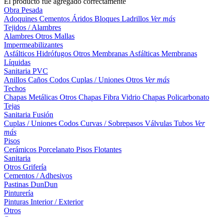
El producto fue agregado correctamente
Obra Pesada
Adoquines
Cementos
Áridos
Bloques
Ladrillos
Ver más
Tejidos / Alambres
Alambres
Otros
Mallas
Impermeabilizantes
Asfálticos
Hidrófugos
Otros
Membranas Asfálticas
Membranas
Líquidas
Sanitaria PVC
Anillos
Caños
Codos
Cuplas / Uniones
Otros
Ver más
Techos
Chapas Metálicas
Otros
Chapas Fibra Vidrio
Chapas Policarbonato
Tejas
Sanitaria Fusión
Cuplas / Uniones
Codos
Curvas / Sobrepasos
Válvulas
Tubos
Ver
más
Pisos
Cerámicos
Porcelanato
Pisos Flotantes
Sanitaria
Otros
Grifería
Cementos / Adhesivos
Pastinas
DunDun
Pinturería
Pinturas Interior / Exterior
Otros