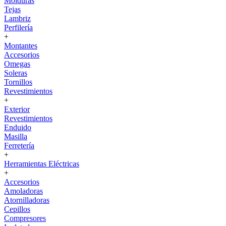
Molduras
Tejas
Lambriz
Perfilería
+
Montantes
Accesorios
Omegas
Soleras
Tornillos
Revestimientos
+
Exterior
Revestimientos
Enduido
Masilla
Ferretería
+
Herramientas Eléctricas
+
Accesorios
Amoladoras
Atornilladoras
Cepillos
Compresores