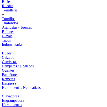
Rieles
Ruedas
Tornillería
+
Tornillos
Tirafondos
Arandelas / Tuercas
Bulones
Clavos
Tacos
Indumentaria
+
Buzos
Calzado
Camisetas
Camperas / Chalecos
Guantes
Pantalones
Remeras
Limpieza
Herramientas Neumáticas
+
Clavadoras
Engrampadora
Herramientas