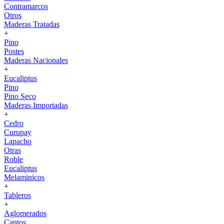
Contramarcos
Otros
Maderas Tratadas
+
Pino
Postes
Maderas Nacionales
+
Eucaliptus
Pino
Pino Seco
Maderas Importadas
+
Cedro
Curupay
Lapacho
Otras
Roble
Eucaliptus
Melaminicos
+
Tableros
+
Aglomerados
Cantos