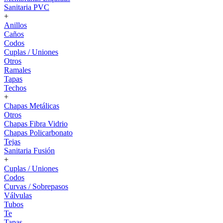
Sanitaria PVC
+
Anillos
Caños
Codos
Cuplas / Uniones
Otros
Ramales
Tapas
Techos
+
Chapas Metálicas
Otros
Chapas Fibra Vidrio
Chapas Policarbonato
Tejas
Sanitaria Fusión
+
Cuplas / Uniones
Codos
Curvas / Sobrepasos
Válvulas
Tubos
Te
Tapas