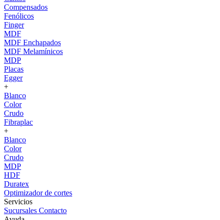
Compensados
Fenólicos
Finger
MDF
MDF Enchapados
MDF Melamínicos
MDP
Placas
Egger
+
Blanco
Color
Crudo
Fibraplac
+
Blanco
Color
Crudo
MDP
HDF
Duratex
Optimizador de cortes
Servicios
Sucursales
Contacto
Ayuda