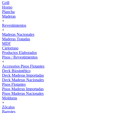
Grill
Horno
Plancha
Maderas
+
Revestimientos
+
Maderas Nacionales
Maderas Tratadas
MDF
Cielorraso
Productos Elaborados
Pisos / Revestimientos
+
Accesorios Pisos Flotantes
Deck Biosintético
Deck Maderas Importadas
Deck Maderas Nacionales
Pisos Flotantes
Pisos Maderas Importadas
Pisos Maderas Nacionales
Molduras
+
Zócalos
Barrotes