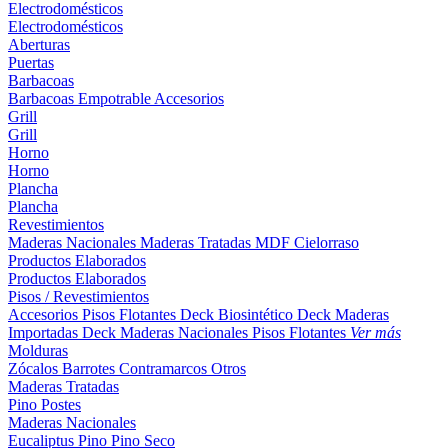
Electrodomésticos
Electrodomésticos
Aberturas
Puertas
Barbacoas
Barbacoas
Empotrable
Accesorios
Grill
Grill
Horno
Horno
Plancha
Plancha
Revestimientos
Maderas Nacionales
Maderas Tratadas
MDF
Cielorraso
Productos Elaborados
Productos Elaborados
Pisos / Revestimientos
Accesorios Pisos Flotantes
Deck Biosintético
Deck Maderas
Importadas
Deck Maderas Nacionales
Pisos Flotantes
Ver más
Molduras
Zócalos
Barrotes
Contramarcos
Otros
Maderas Tratadas
Pino
Postes
Maderas Nacionales
Eucaliptus
Pino
Pino Seco