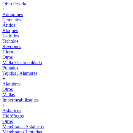
Obra Pesada
+
Adoquines
Cementos
Áridos
Bloques
Ladrillos
Ticholos
Revoques
Hierro
Otros
Malla Electrosoldada
Puntales
Tejidos / Alambres
+
Alambres
Otros
Mallas
Impermeabilizantes
+
Asfálticos
Hidrófugos
Otros
Membranas Asfálticas
Membranas Líquidas