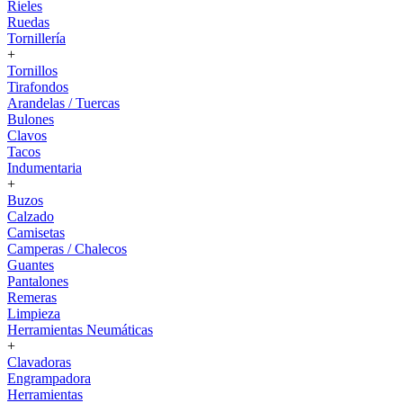
Rieles
Ruedas
Tornillería
+
Tornillos
Tirafondos
Arandelas / Tuercas
Bulones
Clavos
Tacos
Indumentaria
+
Buzos
Calzado
Camisetas
Camperas / Chalecos
Guantes
Pantalones
Remeras
Limpieza
Herramientas Neumáticas
+
Clavadoras
Engrampadora
Herramientas