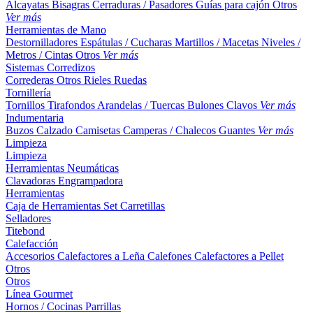
Alcayatas
Bisagras
Cerraduras / Pasadores
Guías para cajón
Otros
Ver más
Herramientas de Mano
Destornilladores
Espátulas / Cucharas
Martillos / Macetas
Niveles /
Metros / Cintas
Otros
Ver más
Sistemas Corredizos
Correderas
Otros
Rieles
Ruedas
Tornillería
Tornillos
Tirafondos
Arandelas / Tuercas
Bulones
Clavos
Ver más
Indumentaria
Buzos
Calzado
Camisetas
Camperas / Chalecos
Guantes
Ver más
Limpieza
Limpieza
Herramientas Neumáticas
Clavadoras
Engrampadora
Herramientas
Caja de Herramientas
Set
Carretillas
Selladores
Titebond
Calefacción
Accesorios
Calefactores a Leña
Calefones
Calefactores a Pellet
Otros
Otros
Línea Gourmet
Hornos / Cocinas
Parrillas