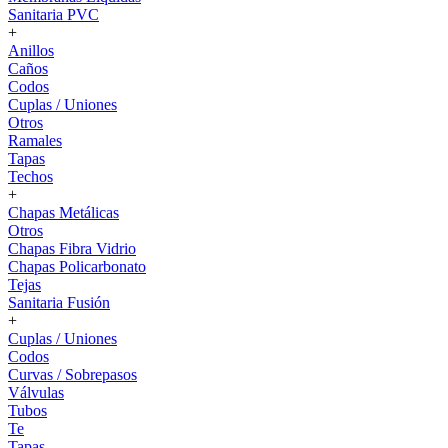
Sanitaria PVC
+
Anillos
Caños
Codos
Cuplas / Uniones
Otros
Ramales
Tapas
Techos
+
Chapas Metálicas
Otros
Chapas Fibra Vidrio
Chapas Policarbonato
Tejas
Sanitaria Fusión
+
Cuplas / Uniones
Codos
Curvas / Sobrepasos
Válvulas
Tubos
Te
Tapas