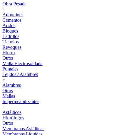
Obra Pesada
+
Adoquines
Cementos
Áridos
Bloques
Ladrillos
Ticholos
Revoques
Hierro
Otros
Malla Electrosoldada
Puntales
Tejidos / Alambres
+
Alambres
Otros
Mallas
Impermeabilizantes
+
Asfálticos
Hidrófugos
Otros
Membranas Asfálticas
Membranas Líquidas