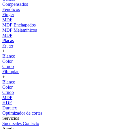
Compensados
Fenólicos
Finger
MDF
MDF Enchapados
MDF Melamínicos
MDP
Placas
Egger
+
Blanco
Color
Crudo
Fibraplac
+
Blanco
Color
Crudo
MDP
HDF
Duratex
Optimizador de cortes
Servicios
Sucursales
Contacto
Ayuda