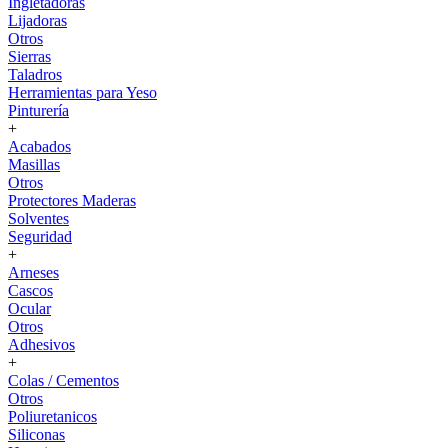
Ingletadoras
Lijadoras
Otros
Sierras
Taladros
Herramientas para Yeso
Pinturería
+
Acabados
Masillas
Otros
Protectores Maderas
Solventes
Seguridad
+
Arneses
Cascos
Ocular
Otros
Adhesivos
+
Colas / Cementos
Otros
Poliuretanicos
Siliconas