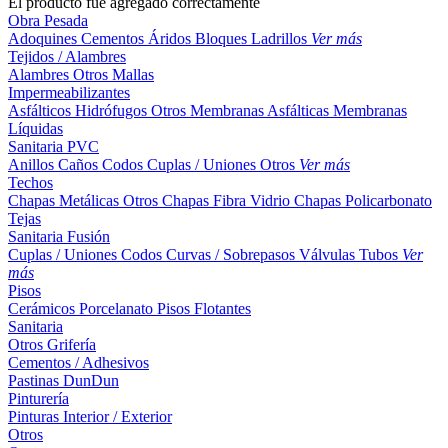
El producto fue agregado correctamente
Obra Pesada
Adoquines
Cementos
Áridos
Bloques
Ladrillos
Ver más
Tejidos / Alambres
Alambres
Otros
Mallas
Impermeabilizantes
Asfálticos
Hidrófugos
Otros
Membranas Asfálticas
Membranas
Líquidas
Sanitaria PVC
Anillos
Caños
Codos
Cuplas / Uniones
Otros
Ver más
Techos
Chapas Metálicas
Otros
Chapas Fibra Vidrio
Chapas Policarbonato
Tejas
Sanitaria Fusión
Cuplas / Uniones
Codos
Curvas / Sobrepasos
Válvulas
Tubos
Ver
más
Pisos
Cerámicos
Porcelanato
Pisos Flotantes
Sanitaria
Otros
Grifería
Cementos / Adhesivos
Pastinas
DunDun
Pinturería
Pinturas Interior / Exterior
Otros