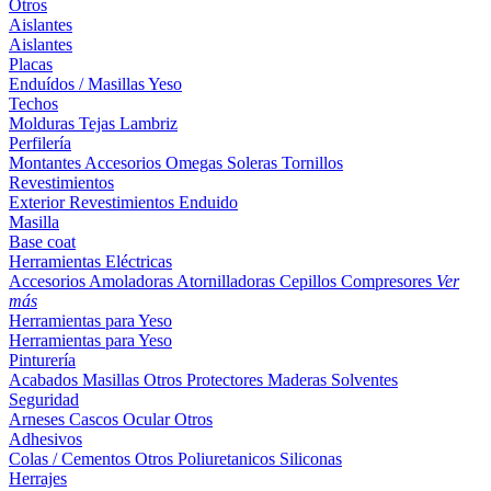
Otros
Aislantes
Aislantes
Placas
Enduídos / Masillas
Yeso
Techos
Molduras
Tejas
Lambriz
Perfilería
Montantes
Accesorios
Omegas
Soleras
Tornillos
Revestimientos
Exterior
Revestimientos
Enduido
Masilla
Base coat
Herramientas Eléctricas
Accesorios
Amoladoras
Atornilladoras
Cepillos
Compresores
Ver
más
Herramientas para Yeso
Herramientas para Yeso
Pinturería
Acabados
Masillas
Otros
Protectores Maderas
Solventes
Seguridad
Arneses
Cascos
Ocular
Otros
Adhesivos
Colas / Cementos
Otros
Poliuretanicos
Siliconas
Herrajes