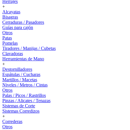
Herrajes
+
Alcayatas
Bisagras
Cerraduras / Pasadores
Guías para cajón
Otros
Patas
Pomelas
Tiradores / Manijas / Cubetas
Clavadoras
Herramientas de Mano
+
Destornilladores
Espátulas / Cucharas
Martillos / Macetas
Niveles / Metros / Cintas
Otros
Palas / Picos / Rastrillos
Pinzas / Alicates / Tenazas
Sistemas de Corte
Sistemas Corredizos
+
Correderas
Otros