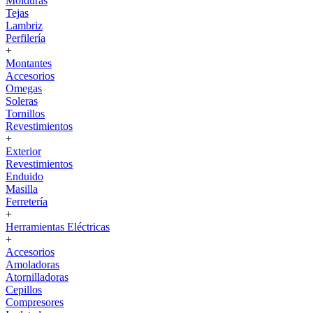
Molduras
Tejas
Lambriz
Perfilería
+
Montantes
Accesorios
Omegas
Soleras
Tornillos
Revestimientos
+
Exterior
Revestimientos
Enduido
Masilla
Ferretería
+
Herramientas Eléctricas
+
Accesorios
Amoladoras
Atornilladoras
Cepillos
Compresores