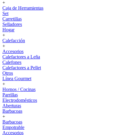
+
Caja de Herramientas
Set
Carretillas
Selladores
Hogar
+
Calefacción
+
Accesorios
Calefactores a Leña
Calefones
Calefactores a Pellet
Otros
Línea Gourmet
+
Hornos / Cocinas
Parrillas
Electrodomésticos
Aberturas
Barbacoas
+
Barbacoas
Empotrable
Accesorios