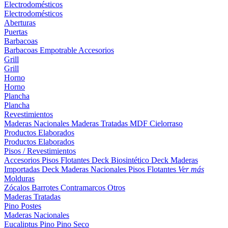
Electrodomésticos
Electrodomésticos
Aberturas
Puertas
Barbacoas
Barbacoas
Empotrable
Accesorios
Grill
Grill
Horno
Horno
Plancha
Plancha
Revestimientos
Maderas Nacionales
Maderas Tratadas
MDF
Cielorraso
Productos Elaborados
Productos Elaborados
Pisos / Revestimientos
Accesorios Pisos Flotantes
Deck Biosintético
Deck Maderas
Importadas
Deck Maderas Nacionales
Pisos Flotantes
Ver más
Molduras
Zócalos
Barrotes
Contramarcos
Otros
Maderas Tratadas
Pino
Postes
Maderas Nacionales
Eucaliptus
Pino
Pino Seco