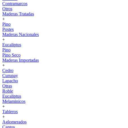
Contramarcos
Otros
Maderas Tratadas
+
Pino
Postes
Maderas Nacionales
+
Eucaliptus
Pino
Pino Seco
Maderas Importadas
+
Cedro
Curupay
Lapacho
Otras
Roble
Eucaliptus
Melaminicos
+
Tableros
+
Aglomerados
Cantos