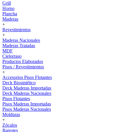
Grill
Horno
Plancha
Maderas
+
Revestimientos
+
Maderas Nacionales
Maderas Tratadas
MDF
Cielorraso
Productos Elaborados
Pisos / Revestimientos
+
Accesorios Pisos Flotantes
Deck Biosintético
Deck Maderas Importadas
Deck Maderas Nacionales
Pisos Flotantes
Pisos Maderas Importadas
Pisos Maderas Nacionales
Molduras
+
Zócalos
Barrotes