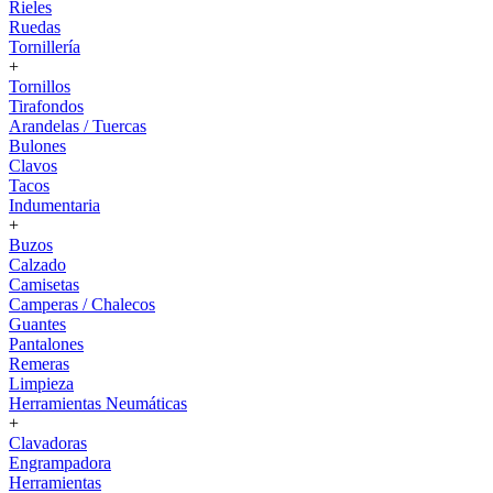
Rieles
Ruedas
Tornillería
+
Tornillos
Tirafondos
Arandelas / Tuercas
Bulones
Clavos
Tacos
Indumentaria
+
Buzos
Calzado
Camisetas
Camperas / Chalecos
Guantes
Pantalones
Remeras
Limpieza
Herramientas Neumáticas
+
Clavadoras
Engrampadora
Herramientas