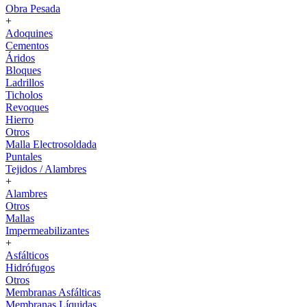
Obra Pesada
+
Adoquines
Cementos
Áridos
Bloques
Ladrillos
Ticholos
Revoques
Hierro
Otros
Malla Electrosoldada
Puntales
Tejidos / Alambres
+
Alambres
Otros
Mallas
Impermeabilizantes
+
Asfálticos
Hidrófugos
Otros
Membranas Asfálticas
Membranas Líquidas