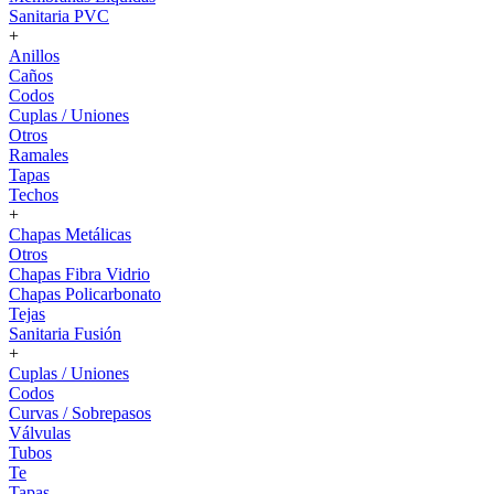
Sanitaria PVC
+
Anillos
Caños
Codos
Cuplas / Uniones
Otros
Ramales
Tapas
Techos
+
Chapas Metálicas
Otros
Chapas Fibra Vidrio
Chapas Policarbonato
Tejas
Sanitaria Fusión
+
Cuplas / Uniones
Codos
Curvas / Sobrepasos
Válvulas
Tubos
Te
Tapas