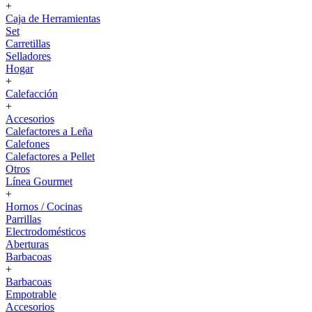
+
Caja de Herramientas
Set
Carretillas
Selladores
Hogar
+
Calefacción
+
Accesorios
Calefactores a Leña
Calefones
Calefactores a Pellet
Otros
Línea Gourmet
+
Hornos / Cocinas
Parrillas
Electrodomésticos
Aberturas
Barbacoas
+
Barbacoas
Empotrable
Accesorios