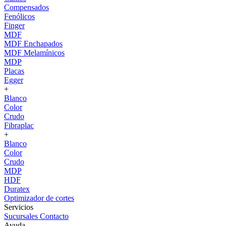
Compensados
Fenólicos
Finger
MDF
MDF Enchapados
MDF Melamínicos
MDP
Placas
Egger
+
Blanco
Color
Crudo
Fibraplac
+
Blanco
Color
Crudo
MDP
HDF
Duratex
Optimizador de cortes
Servicios
Sucursales
Contacto
Ayuda