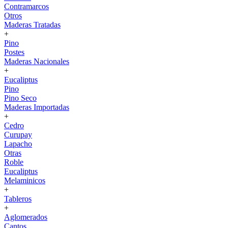
Contramarcos
Otros
Maderas Tratadas
+
Pino
Postes
Maderas Nacionales
+
Eucaliptus
Pino
Pino Seco
Maderas Importadas
+
Cedro
Curupay
Lapacho
Otras
Roble
Eucaliptus
Melaminicos
+
Tableros
+
Aglomerados
Cantos