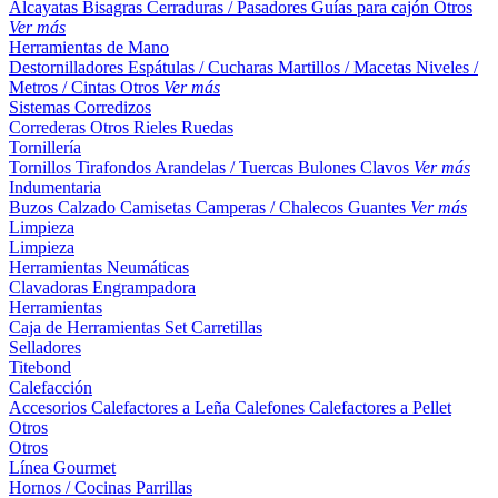
Alcayatas
Bisagras
Cerraduras / Pasadores
Guías para cajón
Otros
Ver más
Herramientas de Mano
Destornilladores
Espátulas / Cucharas
Martillos / Macetas
Niveles /
Metros / Cintas
Otros
Ver más
Sistemas Corredizos
Correderas
Otros
Rieles
Ruedas
Tornillería
Tornillos
Tirafondos
Arandelas / Tuercas
Bulones
Clavos
Ver más
Indumentaria
Buzos
Calzado
Camisetas
Camperas / Chalecos
Guantes
Ver más
Limpieza
Limpieza
Herramientas Neumáticas
Clavadoras
Engrampadora
Herramientas
Caja de Herramientas
Set
Carretillas
Selladores
Titebond
Calefacción
Accesorios
Calefactores a Leña
Calefones
Calefactores a Pellet
Otros
Otros
Línea Gourmet
Hornos / Cocinas
Parrillas