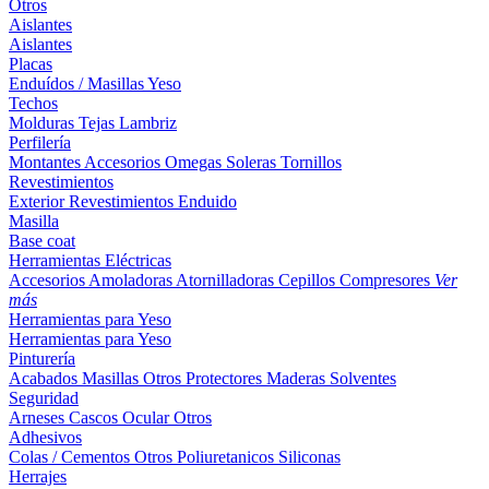
Otros
Aislantes
Aislantes
Placas
Enduídos / Masillas
Yeso
Techos
Molduras
Tejas
Lambriz
Perfilería
Montantes
Accesorios
Omegas
Soleras
Tornillos
Revestimientos
Exterior
Revestimientos
Enduido
Masilla
Base coat
Herramientas Eléctricas
Accesorios
Amoladoras
Atornilladoras
Cepillos
Compresores
Ver
más
Herramientas para Yeso
Herramientas para Yeso
Pinturería
Acabados
Masillas
Otros
Protectores Maderas
Solventes
Seguridad
Arneses
Cascos
Ocular
Otros
Adhesivos
Colas / Cementos
Otros
Poliuretanicos
Siliconas
Herrajes