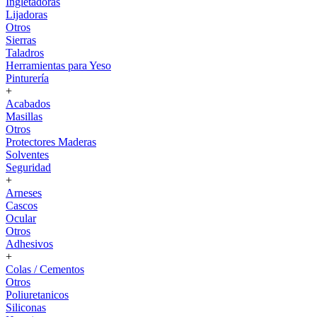
Ingletadoras
Lijadoras
Otros
Sierras
Taladros
Herramientas para Yeso
Pinturería
+
Acabados
Masillas
Otros
Protectores Maderas
Solventes
Seguridad
+
Arneses
Cascos
Ocular
Otros
Adhesivos
+
Colas / Cementos
Otros
Poliuretanicos
Siliconas