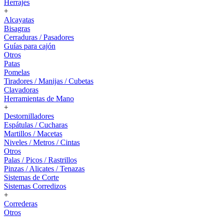
Herrajes
+
Alcayatas
Bisagras
Cerraduras / Pasadores
Guías para cajón
Otros
Patas
Pomelas
Tiradores / Manijas / Cubetas
Clavadoras
Herramientas de Mano
+
Destornilladores
Espátulas / Cucharas
Martillos / Macetas
Niveles / Metros / Cintas
Otros
Palas / Picos / Rastrillos
Pinzas / Alicates / Tenazas
Sistemas de Corte
Sistemas Corredizos
+
Correderas
Otros