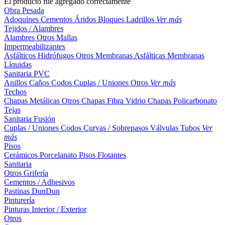
El producto fue agregado correctamente
Obra Pesada
Adoquines
Cementos
Áridos
Bloques
Ladrillos
Ver más
Tejidos / Alambres
Alambres
Otros
Mallas
Impermeabilizantes
Asfálticos
Hidrófugos
Otros
Membranas Asfálticas
Membranas
Líquidas
Sanitaria PVC
Anillos
Caños
Codos
Cuplas / Uniones
Otros
Ver más
Techos
Chapas Metálicas
Otros
Chapas Fibra Vidrio
Chapas Policarbonato
Tejas
Sanitaria Fusión
Cuplas / Uniones
Codos
Curvas / Sobrepasos
Válvulas
Tubos
Ver
más
Pisos
Cerámicos
Porcelanato
Pisos Flotantes
Sanitaria
Otros
Grifería
Cementos / Adhesivos
Pastinas
DunDun
Pinturería
Pinturas Interior / Exterior
Otros