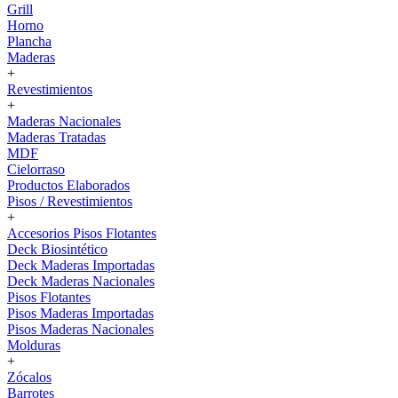
Grill
Horno
Plancha
Maderas
+
Revestimientos
+
Maderas Nacionales
Maderas Tratadas
MDF
Cielorraso
Productos Elaborados
Pisos / Revestimientos
+
Accesorios Pisos Flotantes
Deck Biosintético
Deck Maderas Importadas
Deck Maderas Nacionales
Pisos Flotantes
Pisos Maderas Importadas
Pisos Maderas Nacionales
Molduras
+
Zócalos
Barrotes