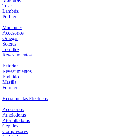
Molduras
Tejas
Lambriz
Perfilería
+
Montantes
Accesorios
Omegas
Soleras
Tornillos
Revestimientos
+
Exterior
Revestimientos
Enduido
Masilla
Ferretería
+
Herramientas Eléctricas
+
Accesorios
Amoladoras
Atornilladoras
Cepillos
Compresores