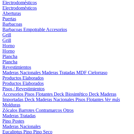
Electrodomésticos
Electrodomésticos
Aberturas
Puertas
Barbacoas
Barbacoas
Empotrable
Accesorios
Grill
Grill
Horno
Horno
Plancha
Plancha
Revestimientos
Maderas Nacionales
Maderas Tratadas
MDF
Cielorraso
Productos Elaborados
Productos Elaborados
Pisos / Revestimientos
Accesorios Pisos Flotantes
Deck Biosintético
Deck Maderas
Importadas
Deck Maderas Nacionales
Pisos Flotantes
Ver más
Molduras
Zócalos
Barrotes
Contramarcos
Otros
Maderas Tratadas
Pino
Postes
Maderas Nacionales
Eucaliptus
Pino
Pino Seco