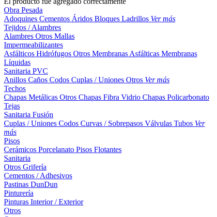
El producto fue agregado correctamente
Obra Pesada
Adoquines
Cementos
Áridos
Bloques
Ladrillos
Ver más
Tejidos / Alambres
Alambres
Otros
Mallas
Impermeabilizantes
Asfálticos
Hidrófugos
Otros
Membranas Asfálticas
Membranas
Líquidas
Sanitaria PVC
Anillos
Caños
Codos
Cuplas / Uniones
Otros
Ver más
Techos
Chapas Metálicas
Otros
Chapas Fibra Vidrio
Chapas Policarbonato
Tejas
Sanitaria Fusión
Cuplas / Uniones
Codos
Curvas / Sobrepasos
Válvulas
Tubos
Ver
más
Pisos
Cerámicos
Porcelanato
Pisos Flotantes
Sanitaria
Otros
Grifería
Cementos / Adhesivos
Pastinas
DunDun
Pinturería
Pinturas Interior / Exterior
Otros