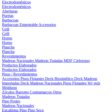
Electrodomésticos
Electrodomésticos
Aberturas
Puertas
Barbacoas
Barbacoas
Empotrable
Accesorios
Grill
Grill
Horno
Horno
Plancha
Plancha
Revestimientos
Maderas Nacionales
Maderas Tratadas
MDF
Cielorraso
Productos Elaborados
Productos Elaborados
Pisos / Revestimientos
Accesorios Pisos Flotantes
Deck Biosintético
Deck Maderas
Importadas
Deck Maderas Nacionales
Pisos Flotantes
Ver más
Molduras
Zócalos
Barrotes
Contramarcos
Otros
Maderas Tratadas
Pino
Postes
Maderas Nacionales
Eucaliptus
Pino
Pino Seco