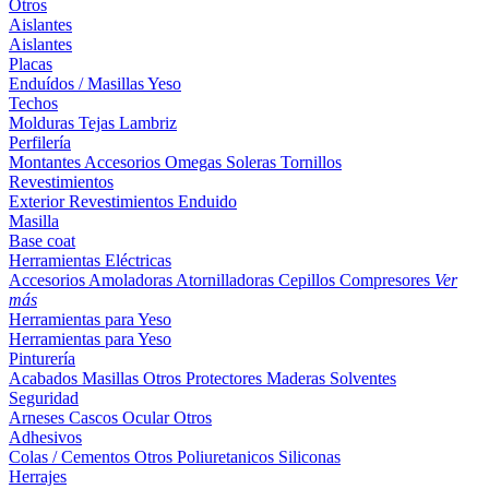
Otros
Aislantes
Aislantes
Placas
Enduídos / Masillas
Yeso
Techos
Molduras
Tejas
Lambriz
Perfilería
Montantes
Accesorios
Omegas
Soleras
Tornillos
Revestimientos
Exterior
Revestimientos
Enduido
Masilla
Base coat
Herramientas Eléctricas
Accesorios
Amoladoras
Atornilladoras
Cepillos
Compresores
Ver
más
Herramientas para Yeso
Herramientas para Yeso
Pinturería
Acabados
Masillas
Otros
Protectores Maderas
Solventes
Seguridad
Arneses
Cascos
Ocular
Otros
Adhesivos
Colas / Cementos
Otros
Poliuretanicos
Siliconas
Herrajes