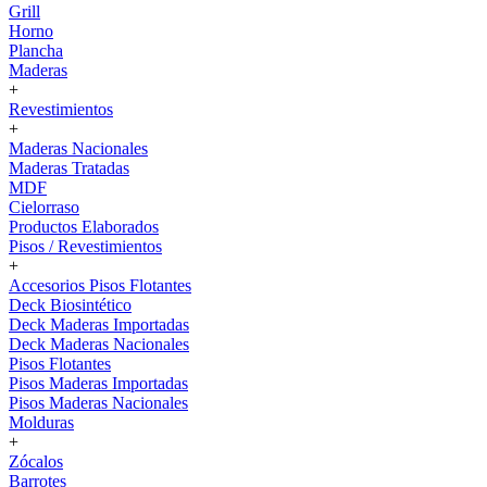
Grill
Horno
Plancha
Maderas
+
Revestimientos
+
Maderas Nacionales
Maderas Tratadas
MDF
Cielorraso
Productos Elaborados
Pisos / Revestimientos
+
Accesorios Pisos Flotantes
Deck Biosintético
Deck Maderas Importadas
Deck Maderas Nacionales
Pisos Flotantes
Pisos Maderas Importadas
Pisos Maderas Nacionales
Molduras
+
Zócalos
Barrotes