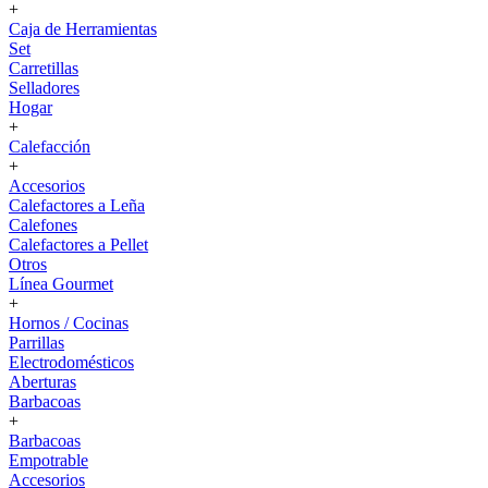
+
Caja de Herramientas
Set
Carretillas
Selladores
Hogar
+
Calefacción
+
Accesorios
Calefactores a Leña
Calefones
Calefactores a Pellet
Otros
Línea Gourmet
+
Hornos / Cocinas
Parrillas
Electrodomésticos
Aberturas
Barbacoas
+
Barbacoas
Empotrable
Accesorios