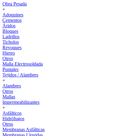
Obra Pesada
+
Adoquines
Cementos
Áridos
Bloques
Ladrillos
Ticholos
Revoques
Hierro
Otros
Malla Electrosoldada
Puntales
Tejidos / Alambres
+
Alambres
Otros
Mallas
Impermeabilizantes
+
Asfálticos
Hidrófugos
Otros
Membranas Asfálticas
Membranas Líquidas