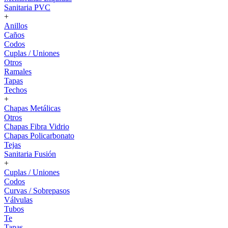
Sanitaria PVC
+
Anillos
Caños
Codos
Cuplas / Uniones
Otros
Ramales
Tapas
Techos
+
Chapas Metálicas
Otros
Chapas Fibra Vidrio
Chapas Policarbonato
Tejas
Sanitaria Fusión
+
Cuplas / Uniones
Codos
Curvas / Sobrepasos
Válvulas
Tubos
Te
Tapas