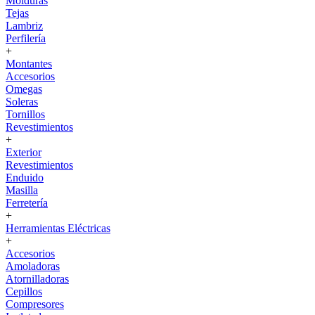
Molduras
Tejas
Lambriz
Perfilería
+
Montantes
Accesorios
Omegas
Soleras
Tornillos
Revestimientos
+
Exterior
Revestimientos
Enduido
Masilla
Ferretería
+
Herramientas Eléctricas
+
Accesorios
Amoladoras
Atornilladoras
Cepillos
Compresores