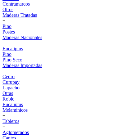
Contramarcos
Otros
Maderas Tratadas
+
Pino
Postes
Maderas Nacionales
+
Eucaliptus
Pino
Pino Seco
Maderas Importadas
+
Cedro
Curupay
Lapacho
Otras
Roble
Eucaliptus
Melaminicos
+
Tableros
+
Aglomerados
Cantos