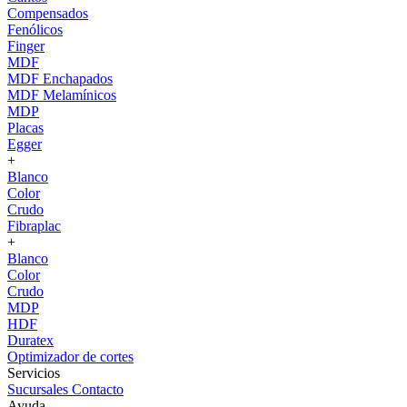
Compensados
Fenólicos
Finger
MDF
MDF Enchapados
MDF Melamínicos
MDP
Placas
Egger
+
Blanco
Color
Crudo
Fibraplac
+
Blanco
Color
Crudo
MDP
HDF
Duratex
Optimizador de cortes
Servicios
Sucursales
Contacto
Ayuda