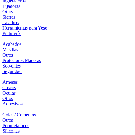
Ingletadoras
Lijadoras
Otros
Sierras
Taladros
Herramientas para Yeso
Pinturería
+
Acabados
Masillas
Otros
Protectores Maderas
Solventes
Seguridad
+
Arneses
Cascos
Ocular
Otros
Adhesivos
+
Colas / Cementos
Otros
Poliuretanicos
Siliconas