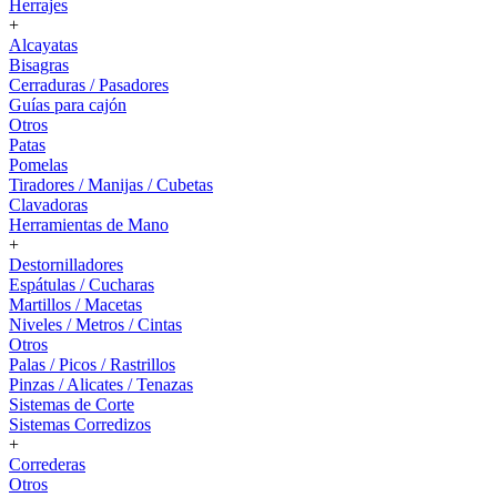
Herrajes
+
Alcayatas
Bisagras
Cerraduras / Pasadores
Guías para cajón
Otros
Patas
Pomelas
Tiradores / Manijas / Cubetas
Clavadoras
Herramientas de Mano
+
Destornilladores
Espátulas / Cucharas
Martillos / Macetas
Niveles / Metros / Cintas
Otros
Palas / Picos / Rastrillos
Pinzas / Alicates / Tenazas
Sistemas de Corte
Sistemas Corredizos
+
Correderas
Otros