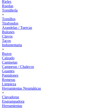
Rieles
Ruedas
Tornillería
+
Tornillos
Tirafondos
Arandelas / Tuercas
Bulones
Clavos
Tacos
Indumentaria
+
Buzos
Calzado
Camisetas
Camperas / Chalecos
Guantes
Pantalones
Remeras
Limpieza
Herramientas Neumáticas
+
Clavadoras
Engrampadora
Herramientas