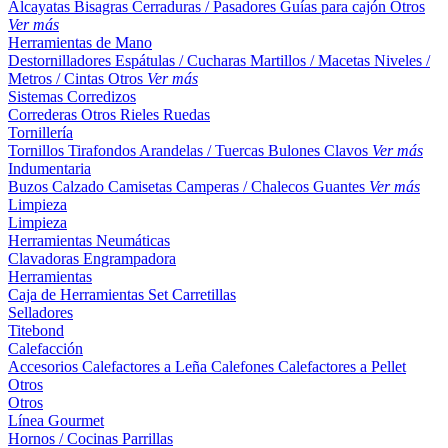
Alcayatas
Bisagras
Cerraduras / Pasadores
Guías para cajón
Otros
Ver más
Herramientas de Mano
Destornilladores
Espátulas / Cucharas
Martillos / Macetas
Niveles /
Metros / Cintas
Otros
Ver más
Sistemas Corredizos
Correderas
Otros
Rieles
Ruedas
Tornillería
Tornillos
Tirafondos
Arandelas / Tuercas
Bulones
Clavos
Ver más
Indumentaria
Buzos
Calzado
Camisetas
Camperas / Chalecos
Guantes
Ver más
Limpieza
Limpieza
Herramientas Neumáticas
Clavadoras
Engrampadora
Herramientas
Caja de Herramientas
Set
Carretillas
Selladores
Titebond
Calefacción
Accesorios
Calefactores a Leña
Calefones
Calefactores a Pellet
Otros
Otros
Línea Gourmet
Hornos / Cocinas
Parrillas