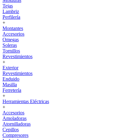
Molduras
Tejas
Lambriz
Perfilería
+
Montantes
Accesorios
Omegas
Soleras
Tornillos
Revestimientos
+
Exterior
Revestimientos
Enduido
Masilla
Ferretería
+
Herramientas Eléctricas
+
Accesorios
Amoladoras
Atornilladoras
Cepillos
Compresores