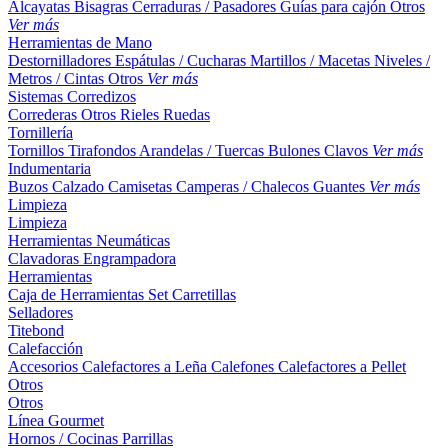
Alcayatas
Bisagras
Cerraduras / Pasadores
Guías para cajón
Otros
Ver más
Herramientas de Mano
Destornilladores
Espátulas / Cucharas
Martillos / Macetas
Niveles /
Metros / Cintas
Otros
Ver más
Sistemas Corredizos
Correderas
Otros
Rieles
Ruedas
Tornillería
Tornillos
Tirafondos
Arandelas / Tuercas
Bulones
Clavos
Ver más
Indumentaria
Buzos
Calzado
Camisetas
Camperas / Chalecos
Guantes
Ver más
Limpieza
Limpieza
Herramientas Neumáticas
Clavadoras
Engrampadora
Herramientas
Caja de Herramientas
Set
Carretillas
Selladores
Titebond
Calefacción
Accesorios
Calefactores a Leña
Calefones
Calefactores a Pellet
Otros
Otros
Línea Gourmet
Hornos / Cocinas
Parrillas