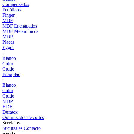
Compensados
Fenólicos
Finger
MDF
MDF Enchapados
MDF Melamínicos
MDP
Placas
Egger
+
Blanco
Color
Crudo
Fibraplac
+
Blanco
Color
Crudo
MDP
HDF
Duratex
Optimizador de cortes
Servicios
Sucursales
Contacto
Ayuda