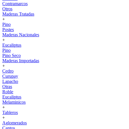
Contramarcos
Otros
Maderas Tratadas
+
Pino
Postes
Maderas Nacionales
+
Eucaliptus
Pino
Pino Seco
Maderas Importadas
+
Cedro
Curupay
Lapacho
Otras
Roble
Eucaliptus
Melaminicos
+
Tableros
+
Aglomerados
Cantos