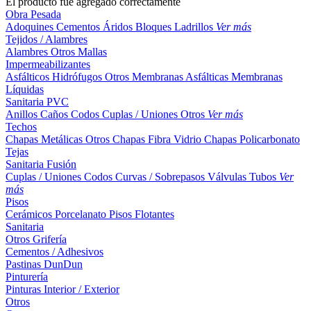
El producto fue agregado correctamente
Obra Pesada
Adoquines
Cementos
Áridos
Bloques
Ladrillos
Ver más
Tejidos / Alambres
Alambres
Otros
Mallas
Impermeabilizantes
Asfálticos
Hidrófugos
Otros
Membranas Asfálticas
Membranas
Líquidas
Sanitaria PVC
Anillos
Caños
Codos
Cuplas / Uniones
Otros
Ver más
Techos
Chapas Metálicas
Otros
Chapas Fibra Vidrio
Chapas Policarbonato
Tejas
Sanitaria Fusión
Cuplas / Uniones
Codos
Curvas / Sobrepasos
Válvulas
Tubos
Ver
más
Pisos
Cerámicos
Porcelanato
Pisos Flotantes
Sanitaria
Otros
Grifería
Cementos / Adhesivos
Pastinas
DunDun
Pinturería
Pinturas Interior / Exterior
Otros