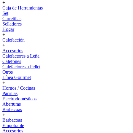
+
Caja de Herramientas
Set
Carretillas
Selladores
Hogar
+
Calefacción
+
Accesorios
Calefactores a Leña
Calefones
Calefactores a Pellet
Otros
Línea Gourmet
+
Hornos / Cocinas
Parrillas
Electrodomésticos
Aberturas
Barbacoas
+
Barbacoas
Empotrable
Accesorios