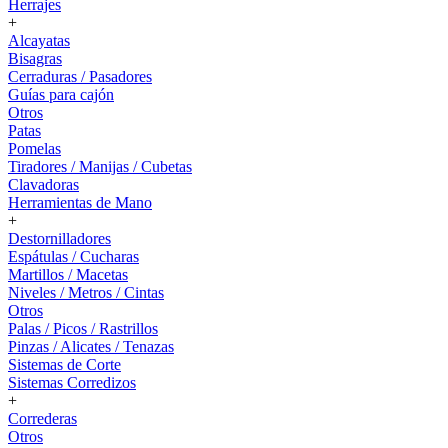
Herrajes
+
Alcayatas
Bisagras
Cerraduras / Pasadores
Guías para cajón
Otros
Patas
Pomelas
Tiradores / Manijas / Cubetas
Clavadoras
Herramientas de Mano
+
Destornilladores
Espátulas / Cucharas
Martillos / Macetas
Niveles / Metros / Cintas
Otros
Palas / Picos / Rastrillos
Pinzas / Alicates / Tenazas
Sistemas de Corte
Sistemas Corredizos
+
Correderas
Otros