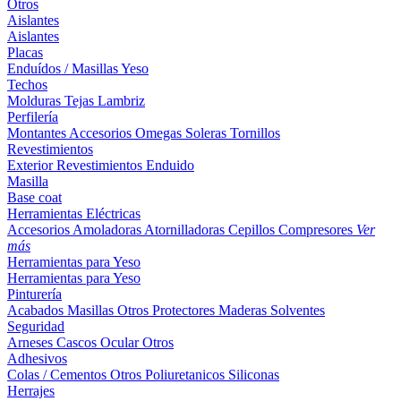
Otros
Aislantes
Aislantes
Placas
Enduídos / Masillas
Yeso
Techos
Molduras
Tejas
Lambriz
Perfilería
Montantes
Accesorios
Omegas
Soleras
Tornillos
Revestimientos
Exterior
Revestimientos
Enduido
Masilla
Base coat
Herramientas Eléctricas
Accesorios
Amoladoras
Atornilladoras
Cepillos
Compresores
Ver
más
Herramientas para Yeso
Herramientas para Yeso
Pinturería
Acabados
Masillas
Otros
Protectores Maderas
Solventes
Seguridad
Arneses
Cascos
Ocular
Otros
Adhesivos
Colas / Cementos
Otros
Poliuretanicos
Siliconas
Herrajes