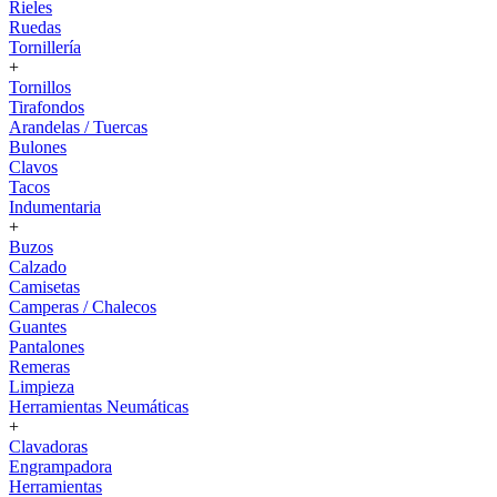
Rieles
Ruedas
Tornillería
+
Tornillos
Tirafondos
Arandelas / Tuercas
Bulones
Clavos
Tacos
Indumentaria
+
Buzos
Calzado
Camisetas
Camperas / Chalecos
Guantes
Pantalones
Remeras
Limpieza
Herramientas Neumáticas
+
Clavadoras
Engrampadora
Herramientas