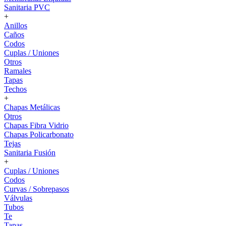
Sanitaria PVC
+
Anillos
Caños
Codos
Cuplas / Uniones
Otros
Ramales
Tapas
Techos
+
Chapas Metálicas
Otros
Chapas Fibra Vidrio
Chapas Policarbonato
Tejas
Sanitaria Fusión
+
Cuplas / Uniones
Codos
Curvas / Sobrepasos
Válvulas
Tubos
Te
Tapas