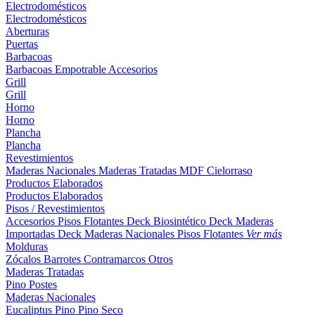
Electrodomésticos
Electrodomésticos
Aberturas
Puertas
Barbacoas
Barbacoas
Empotrable
Accesorios
Grill
Grill
Horno
Horno
Plancha
Plancha
Revestimientos
Maderas Nacionales
Maderas Tratadas
MDF
Cielorraso
Productos Elaborados
Productos Elaborados
Pisos / Revestimientos
Accesorios Pisos Flotantes
Deck Biosintético
Deck Maderas
Importadas
Deck Maderas Nacionales
Pisos Flotantes
Ver más
Molduras
Zócalos
Barrotes
Contramarcos
Otros
Maderas Tratadas
Pino
Postes
Maderas Nacionales
Eucaliptus
Pino
Pino Seco