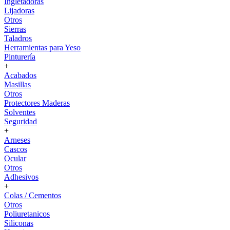
Ingletadoras
Lijadoras
Otros
Sierras
Taladros
Herramientas para Yeso
Pinturería
+
Acabados
Masillas
Otros
Protectores Maderas
Solventes
Seguridad
+
Arneses
Cascos
Ocular
Otros
Adhesivos
+
Colas / Cementos
Otros
Poliuretanicos
Siliconas