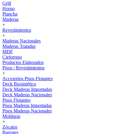
Grill
Horno
Plancha
Maderas
+
Revestimientos
+
Maderas Nacionales
Maderas Tratadas
MDF
Cielorraso
Productos Elaborados
Pisos / Revestimientos
+
Accesorios Pisos Flotantes
Deck Biosintético
Deck Maderas Importadas
Deck Maderas Nacionales
Pisos Flotantes
Pisos Maderas Importadas
Pisos Maderas Nacionales
Molduras
+
Zócalos
Barrotes