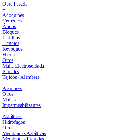
Obra Pesada
+
Adoquines
Cementos
Áridos
Bloques
Ladrillos
Ticholos
Revoques
Hierro
Otros
Malla Electrosoldada
Puntales
Tejidos / Alambres
+
Alambres
Otros
Mallas
Impermeabilizantes
+
Asfálticos
Hidrófugos
Otros
Membranas Asfálticas
Membranas Líquidas