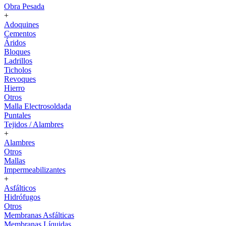
Obra Pesada
+
Adoquines
Cementos
Áridos
Bloques
Ladrillos
Ticholos
Revoques
Hierro
Otros
Malla Electrosoldada
Puntales
Tejidos / Alambres
+
Alambres
Otros
Mallas
Impermeabilizantes
+
Asfálticos
Hidrófugos
Otros
Membranas Asfálticas
Membranas Líquidas