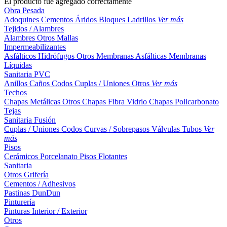
El producto fue agregado correctamente
Obra Pesada
Adoquines
Cementos
Áridos
Bloques
Ladrillos
Ver más
Tejidos / Alambres
Alambres
Otros
Mallas
Impermeabilizantes
Asfálticos
Hidrófugos
Otros
Membranas Asfálticas
Membranas
Líquidas
Sanitaria PVC
Anillos
Caños
Codos
Cuplas / Uniones
Otros
Ver más
Techos
Chapas Metálicas
Otros
Chapas Fibra Vidrio
Chapas Policarbonato
Tejas
Sanitaria Fusión
Cuplas / Uniones
Codos
Curvas / Sobrepasos
Válvulas
Tubos
Ver
más
Pisos
Cerámicos
Porcelanato
Pisos Flotantes
Sanitaria
Otros
Grifería
Cementos / Adhesivos
Pastinas
DunDun
Pinturería
Pinturas Interior / Exterior
Otros