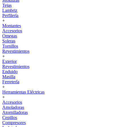
Molduras
Tejas
Lambriz
Perfilería
+
Montantes
Accesorios
Omegas
Soleras
Tornillos
Revestimientos
+
Exterior
Revestimientos
Enduido
Masilla
Ferretería
+
Herramientas Eléctricas
+
Accesorios
Amoladoras
Atornilladoras
Cepillos
Compresores