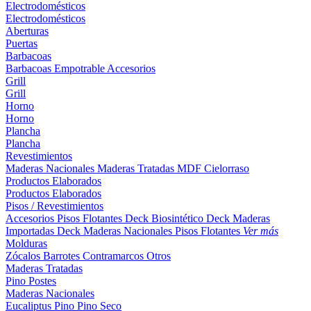
Electrodomésticos
Electrodomésticos
Aberturas
Puertas
Barbacoas
Barbacoas
Empotrable
Accesorios
Grill
Grill
Horno
Horno
Plancha
Plancha
Revestimientos
Maderas Nacionales
Maderas Tratadas
MDF
Cielorraso
Productos Elaborados
Productos Elaborados
Pisos / Revestimientos
Accesorios Pisos Flotantes
Deck Biosintético
Deck Maderas
Importadas
Deck Maderas Nacionales
Pisos Flotantes
Ver más
Molduras
Zócalos
Barrotes
Contramarcos
Otros
Maderas Tratadas
Pino
Postes
Maderas Nacionales
Eucaliptus
Pino
Pino Seco