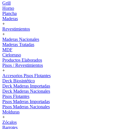
Grill
Horno
Plancha
Maderas
+
Revestimientos
+
Maderas Nacionales
Maderas Tratadas
MDF
Cielorraso
Productos Elaborados
Pisos / Revestimientos
+
Accesorios Pisos Flotantes
Deck Biosintético
Deck Maderas Importadas
Deck Maderas Nacionales
Pisos Flotantes
Pisos Maderas Importadas
Pisos Maderas Nacionales
Molduras
+
Zócalos
Barrotes