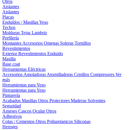
Otros
Aislantes
Aislantes
Placas
Enduídos / Masillas
Yeso
Techos
Molduras
Tejas
Lambriz
Perfilería
Montantes
Accesorios
Omegas
Soleras
Tornillos
Revestimientos
Exterior
Revestimientos
Enduido
Masilla
Base coat
Herramientas Eléctricas
Accesorios
Amoladoras
Atornilladoras
Cepillos
Compresores
Ver
más
Herramientas para Yeso
Herramientas para Yeso
Pinturería
Acabados
Masillas
Otros
Protectores Maderas
Solventes
Seguridad
Arneses
Cascos
Ocular
Otros
Adhesivos
Colas / Cementos
Otros
Poliuretanicos
Siliconas
Herrajes