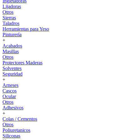
Ingletadoras
Lijadoras
Otros
Sierras
Taladros
Herramientas para Yeso
Pinturería
+
Acabados
Masillas
Otros
Protectores Maderas
Solventes
Seguridad
+
Arneses
Cascos
Ocular
Otros
Adhesivos
+
Colas / Cementos
Otros
Poliuretanicos
Siliconas