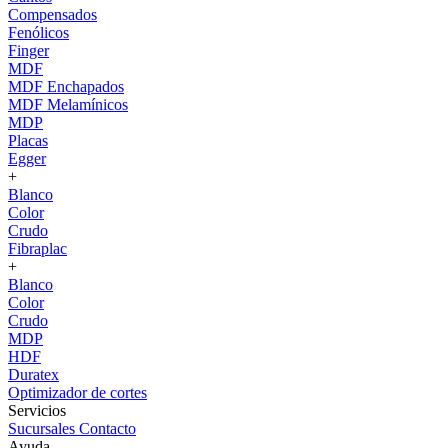
Compensados
Fenólicos
Finger
MDF
MDF Enchapados
MDF Melamínicos
MDP
Placas
Egger
+
Blanco
Color
Crudo
Fibraplac
+
Blanco
Color
Crudo
MDP
HDF
Duratex
Optimizador de cortes
Servicios
Sucursales
Contacto
Ayuda