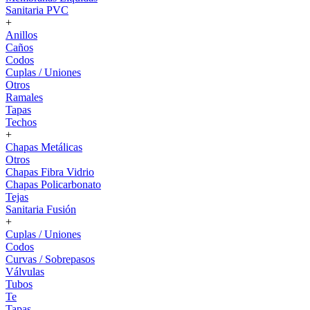
Sanitaria PVC
+
Anillos
Caños
Codos
Cuplas / Uniones
Otros
Ramales
Tapas
Techos
+
Chapas Metálicas
Otros
Chapas Fibra Vidrio
Chapas Policarbonato
Tejas
Sanitaria Fusión
+
Cuplas / Uniones
Codos
Curvas / Sobrepasos
Válvulas
Tubos
Te
Tapas