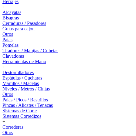
Herrajes
+
Alcayatas
Bisagras
Cerraduras / Pasadores
Guías para cajón
Otros
Patas
Pomelas
Tiradores / Manijas / Cubetas
Clavadoras
Herramientas de Mano
+
Destornilladores
Espátulas / Cucharas
Martillos / Macetas
Niveles / Metros / Cintas
Otros
Palas / Picos / Rastrillos
Pinzas / Alicates / Tenazas
Sistemas de Corte
Sistemas Corredizos
+
Correderas
Otros