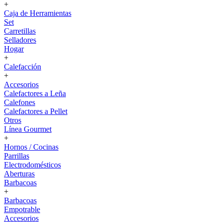
+
Caja de Herramientas
Set
Carretillas
Selladores
Hogar
+
Calefacción
+
Accesorios
Calefactores a Leña
Calefones
Calefactores a Pellet
Otros
Línea Gourmet
+
Hornos / Cocinas
Parrillas
Electrodomésticos
Aberturas
Barbacoas
+
Barbacoas
Empotrable
Accesorios