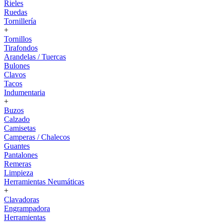
Rieles
Ruedas
Tornillería
+
Tornillos
Tirafondos
Arandelas / Tuercas
Bulones
Clavos
Tacos
Indumentaria
+
Buzos
Calzado
Camisetas
Camperas / Chalecos
Guantes
Pantalones
Remeras
Limpieza
Herramientas Neumáticas
+
Clavadoras
Engrampadora
Herramientas