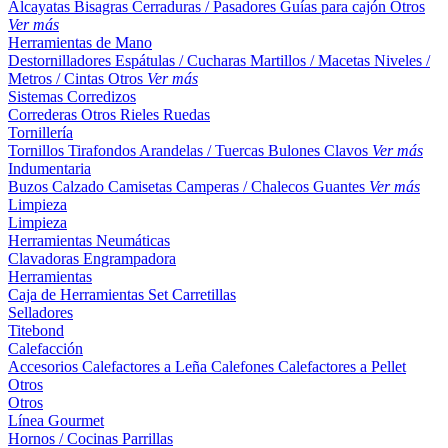
Alcayatas
Bisagras
Cerraduras / Pasadores
Guías para cajón
Otros
Ver más
Herramientas de Mano
Destornilladores
Espátulas / Cucharas
Martillos / Macetas
Niveles /
Metros / Cintas
Otros
Ver más
Sistemas Corredizos
Correderas
Otros
Rieles
Ruedas
Tornillería
Tornillos
Tirafondos
Arandelas / Tuercas
Bulones
Clavos
Ver más
Indumentaria
Buzos
Calzado
Camisetas
Camperas / Chalecos
Guantes
Ver más
Limpieza
Limpieza
Herramientas Neumáticas
Clavadoras
Engrampadora
Herramientas
Caja de Herramientas
Set
Carretillas
Selladores
Titebond
Calefacción
Accesorios
Calefactores a Leña
Calefones
Calefactores a Pellet
Otros
Otros
Línea Gourmet
Hornos / Cocinas
Parrillas