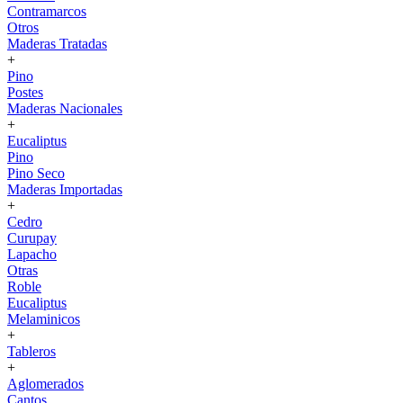
Contramarcos
Otros
Maderas Tratadas
+
Pino
Postes
Maderas Nacionales
+
Eucaliptus
Pino
Pino Seco
Maderas Importadas
+
Cedro
Curupay
Lapacho
Otras
Roble
Eucaliptus
Melaminicos
+
Tableros
+
Aglomerados
Cantos