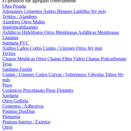
El producto fue agregado correctamente
Obra Pesada
Adoquines
Cementos
Áridos
Bloques
Ladrillos
Ver más
Tejidos / Alambres
Alambres
Otros
Mallas
Impermeabilizantes
Asfálticos
Hidrófugos
Otros
Membranas Asfálticas
Membranas
Líquidas
Sanitaria PVC
Anillos
Caños
Codos
Cuplas / Uniones
Otros
Ver más
Techos
Chapas Metálicas
Otros
Chapas Fibra Vidrio
Chapas Policarbonato
Tejas
Sanitaria Fusión
Cuplas / Uniones
Codos
Curvas / Sobrepasos
Válvulas
Tubos
Ver
más
Pisos
Cerámicos
Porcelanato
Pisos Flotantes
Sanitaria
Otros
Grifería
Cementos / Adhesivos
Pastinas
DunDun
Pinturería
Pinturas Interior / Exterior
Otros