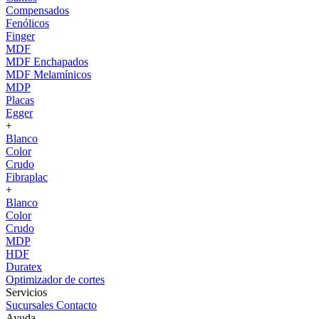
Compensados
Fenólicos
Finger
MDF
MDF Enchapados
MDF Melamínicos
MDP
Placas
Egger
+
Blanco
Color
Crudo
Fibraplac
+
Blanco
Color
Crudo
MDP
HDF
Duratex
Optimizador de cortes
Servicios
Sucursales
Contacto
Ayuda