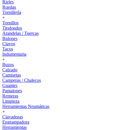
Rieles
Ruedas
Tornillería
+
Tornillos
Tirafondos
Arandelas / Tuercas
Bulones
Clavos
Tacos
Indumentaria
+
Buzos
Calzado
Camisetas
Camperas / Chalecos
Guantes
Pantalones
Remeras
Limpieza
Herramientas Neumáticas
+
Clavadoras
Engrampadora
Herramientas