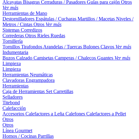
Alcayatas
Bisagras
Cerraduras / Pasadores
Guías para cajón
Otros
Ver más
Herramientas de Mano
Destornilladores
Espátulas / Cucharas
Martillos / Macetas
Niveles /
Metros / Cintas
Otros
Ver más
Sistemas Corredizos
Correderas
Otros
Rieles
Ruedas
Tornillería
Tornillos
Tirafondos
Arandelas / Tuercas
Bulones
Clavos
Ver más
Indumentaria
Buzos
Calzado
Camisetas
Camperas / Chalecos
Guantes
Ver más
Limpieza
Limpieza
Herramientas Neumáticas
Clavadoras
Engrampadora
Herramientas
Caja de Herramientas
Set
Carretillas
Selladores
Titebond
Calefacción
Accesorios
Calefactores a Leña
Calefones
Calefactores a Pellet
Otros
Otros
Línea Gourmet
Hornos / Cocinas
Parrillas