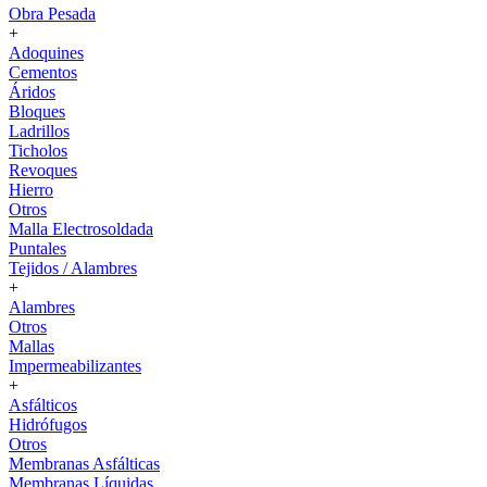
Obra Pesada
+
Adoquines
Cementos
Áridos
Bloques
Ladrillos
Ticholos
Revoques
Hierro
Otros
Malla Electrosoldada
Puntales
Tejidos / Alambres
+
Alambres
Otros
Mallas
Impermeabilizantes
+
Asfálticos
Hidrófugos
Otros
Membranas Asfálticas
Membranas Líquidas