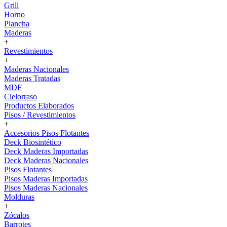
Grill
Horno
Plancha
Maderas
+
Revestimientos
+
Maderas Nacionales
Maderas Tratadas
MDF
Cielorraso
Productos Elaborados
Pisos / Revestimientos
+
Accesorios Pisos Flotantes
Deck Biosintético
Deck Maderas Importadas
Deck Maderas Nacionales
Pisos Flotantes
Pisos Maderas Importadas
Pisos Maderas Nacionales
Molduras
+
Zócalos
Barrotes