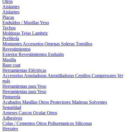
Otros
Aislantes
Aislantes
Placas
Enduídos / Masillas
Yeso
Techos
Molduras
Tejas
Lambriz
Perfilería
Montantes
Accesorios
Omegas
Soleras
Tornillos
Revestimientos
Exterior
Revestimientos
Enduido
Masilla
Base coat
Herramientas Eléctricas
Accesorios
Amoladoras
Atornilladoras
Cepillos
Compresores
Ver
más
Herramientas para Yeso
Herramientas para Yeso
Pinturería
Acabados
Masillas
Otros
Protectores Maderas
Solventes
Seguridad
Arneses
Cascos
Ocular
Otros
Adhesivos
Colas / Cementos
Otros
Poliuretanicos
Siliconas
Herrajes