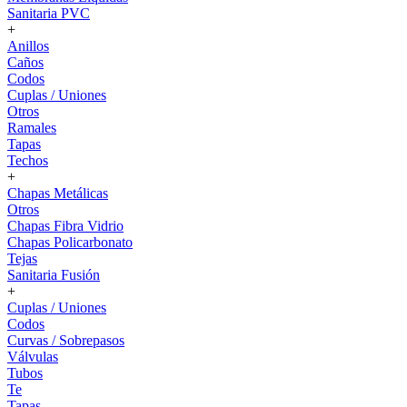
Sanitaria PVC
+
Anillos
Caños
Codos
Cuplas / Uniones
Otros
Ramales
Tapas
Techos
+
Chapas Metálicas
Otros
Chapas Fibra Vidrio
Chapas Policarbonato
Tejas
Sanitaria Fusión
+
Cuplas / Uniones
Codos
Curvas / Sobrepasos
Válvulas
Tubos
Te
Tapas