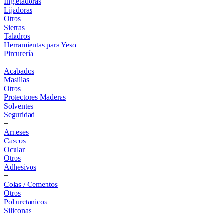
Ingletadoras
Lijadoras
Otros
Sierras
Taladros
Herramientas para Yeso
Pinturería
+
Acabados
Masillas
Otros
Protectores Maderas
Solventes
Seguridad
+
Arneses
Cascos
Ocular
Otros
Adhesivos
+
Colas / Cementos
Otros
Poliuretanicos
Siliconas