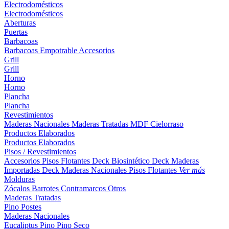
Electrodomésticos
Electrodomésticos
Aberturas
Puertas
Barbacoas
Barbacoas
Empotrable
Accesorios
Grill
Grill
Horno
Horno
Plancha
Plancha
Revestimientos
Maderas Nacionales
Maderas Tratadas
MDF
Cielorraso
Productos Elaborados
Productos Elaborados
Pisos / Revestimientos
Accesorios Pisos Flotantes
Deck Biosintético
Deck Maderas
Importadas
Deck Maderas Nacionales
Pisos Flotantes
Ver más
Molduras
Zócalos
Barrotes
Contramarcos
Otros
Maderas Tratadas
Pino
Postes
Maderas Nacionales
Eucaliptus
Pino
Pino Seco