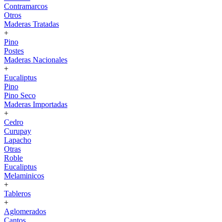
Contramarcos
Otros
Maderas Tratadas
+
Pino
Postes
Maderas Nacionales
+
Eucaliptus
Pino
Pino Seco
Maderas Importadas
+
Cedro
Curupay
Lapacho
Otras
Roble
Eucaliptus
Melaminicos
+
Tableros
+
Aglomerados
Cantos