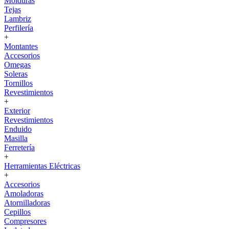
Molduras
Tejas
Lambriz
Perfilería
+
Montantes
Accesorios
Omegas
Soleras
Tornillos
Revestimientos
+
Exterior
Revestimientos
Enduido
Masilla
Ferretería
+
Herramientas Eléctricas
+
Accesorios
Amoladoras
Atornilladoras
Cepillos
Compresores