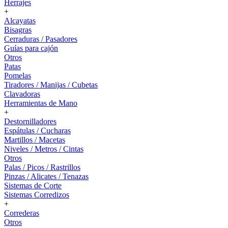
Herrajes
+
Alcayatas
Bisagras
Cerraduras / Pasadores
Guías para cajón
Otros
Patas
Pomelas
Tiradores / Manijas / Cubetas
Clavadoras
Herramientas de Mano
+
Destornilladores
Espátulas / Cucharas
Martillos / Macetas
Niveles / Metros / Cintas
Otros
Palas / Picos / Rastrillos
Pinzas / Alicates / Tenazas
Sistemas de Corte
Sistemas Corredizos
+
Correderas
Otros