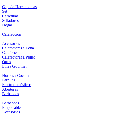
+
Caja de Herramientas
Set
Carretillas
Selladores
Hogar
+
Calefacción
+
Accesorios
Calefactores a Leña
Calefones
Calefactores a Pellet
Otros
Línea Gourmet
+
Hornos / Cocinas
Parrillas
Electrodomésticos
Aberturas
Barbacoas
+
Barbacoas
Empotrable
Accesorios