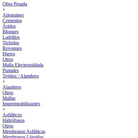
Obra Pesada
+
Adoquines
Cementos
Áridos
Bloques
Ladrillos
Ticholos
Revoques
Hierro
Otros
Malla Electrosoldada
Puntales
Tejidos / Alambres
+
Alambres
Otros
Mallas
Impermeabilizantes
+
Asfálticos
Hidrófugos
Otros
Membranas Asfálticas
Membranas Líquidas