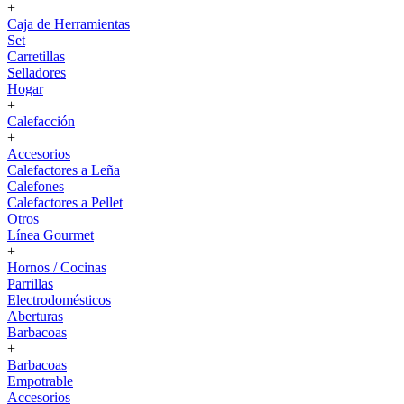
+
Caja de Herramientas
Set
Carretillas
Selladores
Hogar
+
Calefacción
+
Accesorios
Calefactores a Leña
Calefones
Calefactores a Pellet
Otros
Línea Gourmet
+
Hornos / Cocinas
Parrillas
Electrodomésticos
Aberturas
Barbacoas
+
Barbacoas
Empotrable
Accesorios