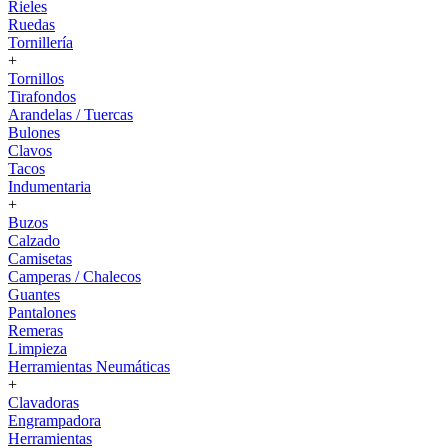
Rieles
Ruedas
Tornillería
+
Tornillos
Tirafondos
Arandelas / Tuercas
Bulones
Clavos
Tacos
Indumentaria
+
Buzos
Calzado
Camisetas
Camperas / Chalecos
Guantes
Pantalones
Remeras
Limpieza
Herramientas Neumáticas
+
Clavadoras
Engrampadora
Herramientas