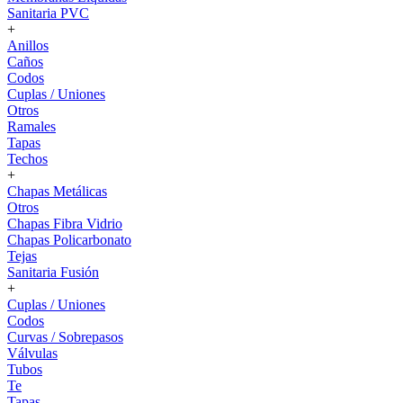
Sanitaria PVC
+
Anillos
Caños
Codos
Cuplas / Uniones
Otros
Ramales
Tapas
Techos
+
Chapas Metálicas
Otros
Chapas Fibra Vidrio
Chapas Policarbonato
Tejas
Sanitaria Fusión
+
Cuplas / Uniones
Codos
Curvas / Sobrepasos
Válvulas
Tubos
Te
Tapas