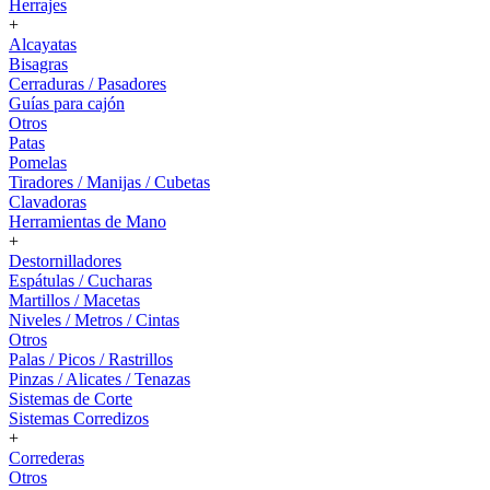
Herrajes
+
Alcayatas
Bisagras
Cerraduras / Pasadores
Guías para cajón
Otros
Patas
Pomelas
Tiradores / Manijas / Cubetas
Clavadoras
Herramientas de Mano
+
Destornilladores
Espátulas / Cucharas
Martillos / Macetas
Niveles / Metros / Cintas
Otros
Palas / Picos / Rastrillos
Pinzas / Alicates / Tenazas
Sistemas de Corte
Sistemas Corredizos
+
Correderas
Otros