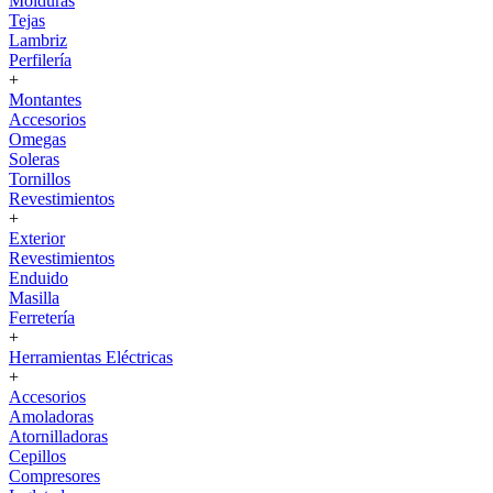
Molduras
Tejas
Lambriz
Perfilería
+
Montantes
Accesorios
Omegas
Soleras
Tornillos
Revestimientos
+
Exterior
Revestimientos
Enduido
Masilla
Ferretería
+
Herramientas Eléctricas
+
Accesorios
Amoladoras
Atornilladoras
Cepillos
Compresores