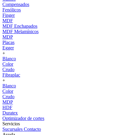
Compensados
Fenólicos
Finger
MDF
MDF Enchapados
MDF Melamínicos
MDP
Placas
Egger
+
Blanco
Color
Crudo
Fibraplac
+
Blanco
Color
Crudo
MDP
HDF
Duratex
Optimizador de cortes
Servicios
Sucursales
Contacto
Ayuda