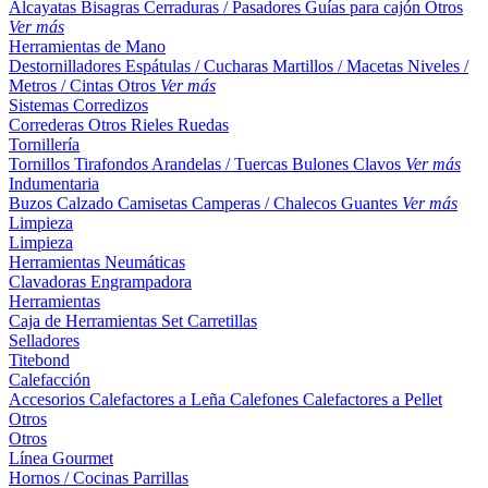
Alcayatas
Bisagras
Cerraduras / Pasadores
Guías para cajón
Otros
Ver más
Herramientas de Mano
Destornilladores
Espátulas / Cucharas
Martillos / Macetas
Niveles /
Metros / Cintas
Otros
Ver más
Sistemas Corredizos
Correderas
Otros
Rieles
Ruedas
Tornillería
Tornillos
Tirafondos
Arandelas / Tuercas
Bulones
Clavos
Ver más
Indumentaria
Buzos
Calzado
Camisetas
Camperas / Chalecos
Guantes
Ver más
Limpieza
Limpieza
Herramientas Neumáticas
Clavadoras
Engrampadora
Herramientas
Caja de Herramientas
Set
Carretillas
Selladores
Titebond
Calefacción
Accesorios
Calefactores a Leña
Calefones
Calefactores a Pellet
Otros
Otros
Línea Gourmet
Hornos / Cocinas
Parrillas