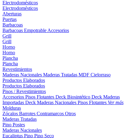
Electrodomésticos
Electrodomésticos
Aberturas
Puertas
Barbacoas
Barbacoas
Empotrable
Accesorios
Grill
Grill
Horno
Horno
Plancha
Plancha
Revestimientos
Maderas Nacionales
Maderas Tratadas
MDF
Cielorraso
Productos Elaborados
Productos Elaborados
Pisos / Revestimientos
Accesorios Pisos Flotantes
Deck Biosintético
Deck Maderas
Importadas
Deck Maderas Nacionales
Pisos Flotantes
Ver más
Molduras
Zócalos
Barrotes
Contramarcos
Otros
Maderas Tratadas
Pino
Postes
Maderas Nacionales
Eucaliptus
Pino
Pino Seco