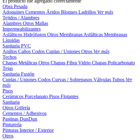
El producto fue agregado correctamente
Obra Pesada
Adoquines
Cementos
Áridos
Bloques
Ladrillos
Ver más
Tejidos / Alambres
Alambres
Otros
Mallas
Impermeabilizantes
Asfálticos
Hidrófugos
Otros
Membranas Asfálticas
Membranas
Líquidas
Sanitaria PVC
Anillos
Caños
Codos
Cuplas / Uniones
Otros
Ver más
Techos
Chapas Metálicas
Otros
Chapas Fibra Vidrio
Chapas Policarbonato
Tejas
Sanitaria Fusión
Cuplas / Uniones
Codos
Curvas / Sobrepasos
Válvulas
Tubos
Ver
más
Pisos
Cerámicos
Porcelanato
Pisos Flotantes
Sanitaria
Otros
Grifería
Cementos / Adhesivos
Pastinas
DunDun
Pinturería
Pinturas Interior / Exterior
Otros