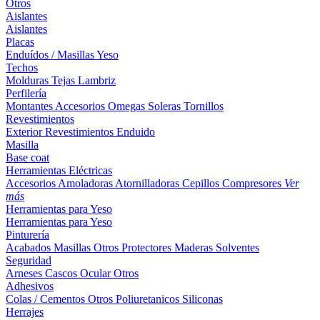
Otros
Aislantes
Aislantes
Placas
Enduídos / Masillas
Yeso
Techos
Molduras
Tejas
Lambriz
Perfilería
Montantes
Accesorios
Omegas
Soleras
Tornillos
Revestimientos
Exterior
Revestimientos
Enduido
Masilla
Base coat
Herramientas Eléctricas
Accesorios
Amoladoras
Atornilladoras
Cepillos
Compresores
Ver
más
Herramientas para Yeso
Herramientas para Yeso
Pinturería
Acabados
Masillas
Otros
Protectores Maderas
Solventes
Seguridad
Arneses
Cascos
Ocular
Otros
Adhesivos
Colas / Cementos
Otros
Poliuretanicos
Siliconas
Herrajes