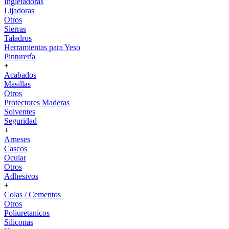
Ingletadoras
Lijadoras
Otros
Sierras
Taladros
Herramientas para Yeso
Pinturería
+
Acabados
Masillas
Otros
Protectores Maderas
Solventes
Seguridad
+
Arneses
Cascos
Ocular
Otros
Adhesivos
+
Colas / Cementos
Otros
Poliuretanicos
Siliconas