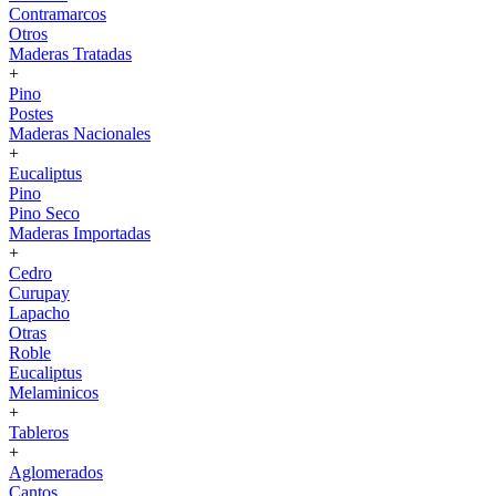
Contramarcos
Otros
Maderas Tratadas
+
Pino
Postes
Maderas Nacionales
+
Eucaliptus
Pino
Pino Seco
Maderas Importadas
+
Cedro
Curupay
Lapacho
Otras
Roble
Eucaliptus
Melaminicos
+
Tableros
+
Aglomerados
Cantos