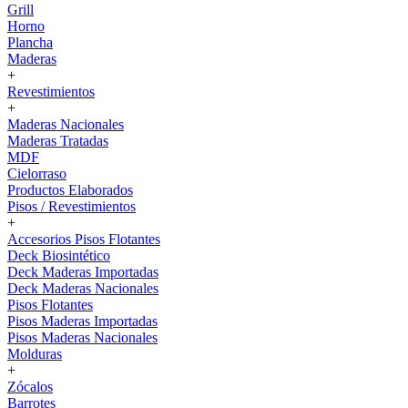
Grill
Horno
Plancha
Maderas
+
Revestimientos
+
Maderas Nacionales
Maderas Tratadas
MDF
Cielorraso
Productos Elaborados
Pisos / Revestimientos
+
Accesorios Pisos Flotantes
Deck Biosintético
Deck Maderas Importadas
Deck Maderas Nacionales
Pisos Flotantes
Pisos Maderas Importadas
Pisos Maderas Nacionales
Molduras
+
Zócalos
Barrotes