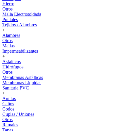
Hierro
Otros
Malla Electrosoldada
Puntales
Tejidos / Alambres
+
Alambres
Otros
Mallas
Impermeabilizantes
+
Asfálticos
Hidrófugos
Otros
Membranas Asfálticas
Membranas Líquidas
Sanitaria PVC
+
Anillos
Caños
Codos
Cuplas / Uniones
Otros
Ramales
Tapas