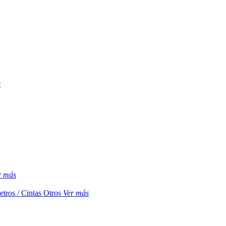
s
r más
etros / Cintas
Otros
Ver más