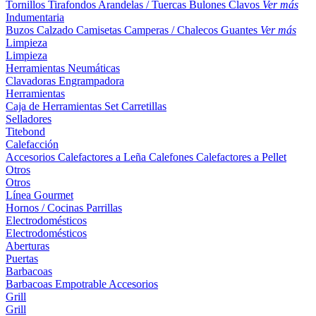
Tornillos
Tirafondos
Arandelas / Tuercas
Bulones
Clavos
Ver más
Indumentaria
Buzos
Calzado
Camisetas
Camperas / Chalecos
Guantes
Ver más
Limpieza
Limpieza
Herramientas Neumáticas
Clavadoras
Engrampadora
Herramientas
Caja de Herramientas
Set
Carretillas
Selladores
Titebond
Calefacción
Accesorios
Calefactores a Leña
Calefones
Calefactores a Pellet
Otros
Otros
Línea Gourmet
Hornos / Cocinas
Parrillas
Electrodomésticos
Electrodomésticos
Aberturas
Puertas
Barbacoas
Barbacoas
Empotrable
Accesorios
Grill
Grill