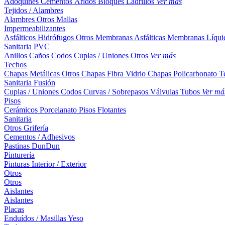
Adoquines
Cementos
Áridos
Bloques
Ladrillos
Ver más
Tejidos / Alambres
Alambres
Otros
Mallas
Impermeabilizantes
Asfálticos
Hidrófugos
Otros
Membranas Asfálticas
Membranas Líqui
Sanitaria PVC
Anillos
Caños
Codos
Cuplas / Uniones
Otros
Ver más
Techos
Chapas Metálicas
Otros
Chapas Fibra Vidrio
Chapas Policarbonato
T
Sanitaria Fusión
Cuplas / Uniones
Codos
Curvas / Sobrepasos
Válvulas
Tubos
Ver má
Pisos
Cerámicos
Porcelanato
Pisos Flotantes
Sanitaria
Otros
Grifería
Cementos / Adhesivos
Pastinas
DunDun
Pinturería
Pinturas Interior / Exterior
Otros
Otros
Aislantes
Aislantes
Placas
Enduídos / Masillas
Yeso