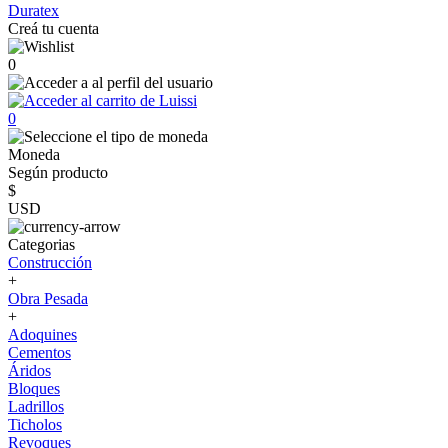
Duratex
Creá tu cuenta
0
0
Moneda
Según producto
$
USD
Categorias
Construcción
+
Obra Pesada
+
Adoquines
Cementos
Áridos
Bloques
Ladrillos
Ticholos
Revoques