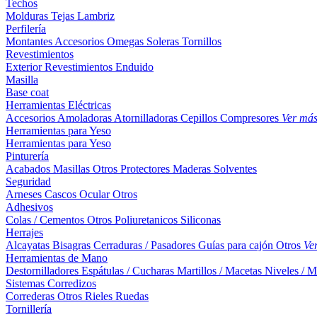
Techos
Molduras
Tejas
Lambriz
Perfilería
Montantes
Accesorios
Omegas
Soleras
Tornillos
Revestimientos
Exterior
Revestimientos
Enduido
Masilla
Base coat
Herramientas Eléctricas
Accesorios
Amoladoras
Atornilladoras
Cepillos
Compresores
Ver má
Herramientas para Yeso
Herramientas para Yeso
Pinturería
Acabados
Masillas
Otros
Protectores Maderas
Solventes
Seguridad
Arneses
Cascos
Ocular
Otros
Adhesivos
Colas / Cementos
Otros
Poliuretanicos
Siliconas
Herrajes
Alcayatas
Bisagras
Cerraduras / Pasadores
Guías para cajón
Otros
Ve
Herramientas de Mano
Destornilladores
Espátulas / Cucharas
Martillos / Macetas
Niveles / M
Sistemas Corredizos
Correderas
Otros
Rieles
Ruedas
Tornillería