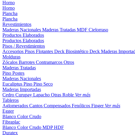
Horno
Horno
Plancha
Plancha
Revestimientos
Maderas Nacionales
Maderas Tratadas
MDF
Cielorraso
Productos Elaborados
Productos Elaborados
Pisos / Revestimientos
Accesorios Pisos Flotantes
Deck Biosintético
Deck Maderas Importa
Molduras
Zócalos
Barrotes
Contramarcos
Otros
Maderas Tratadas
Pino
Postes
Maderas Nacionales
Eucaliptus
Pino
Pino Seco
Maderas Importadas
Cedro
Curupay
Lapacho
Otras
Roble
Ver más
Tableros
Aglomerados
Cantos
Compensados
Fenólicos
Finger
Ver más
Egger
Blanco
Color
Crudo
Fibraplac
Blanco
Color
Crudo
MDP
HDF
Duratex