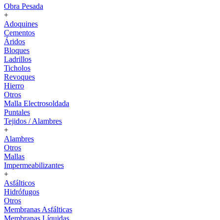
Obra Pesada
+
Adoquines
Cementos
Áridos
Bloques
Ladrillos
Ticholos
Revoques
Hierro
Otros
Malla Electrosoldada
Puntales
Tejidos / Alambres
+
Alambres
Otros
Mallas
Impermeabilizantes
+
Asfálticos
Hidrófugos
Otros
Membranas Asfálticas
Membranas Líquidas