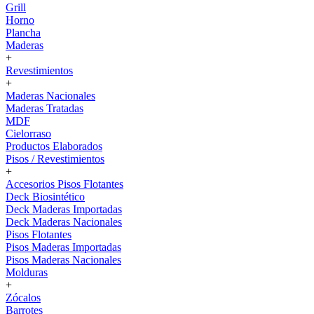
Grill
Horno
Plancha
Maderas
+
Revestimientos
+
Maderas Nacionales
Maderas Tratadas
MDF
Cielorraso
Productos Elaborados
Pisos / Revestimientos
+
Accesorios Pisos Flotantes
Deck Biosintético
Deck Maderas Importadas
Deck Maderas Nacionales
Pisos Flotantes
Pisos Maderas Importadas
Pisos Maderas Nacionales
Molduras
+
Zócalos
Barrotes