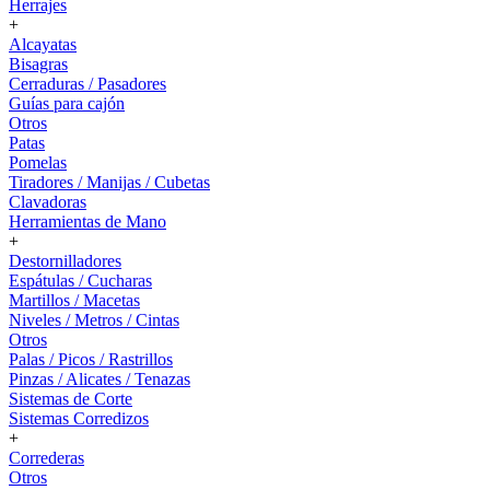
Herrajes
+
Alcayatas
Bisagras
Cerraduras / Pasadores
Guías para cajón
Otros
Patas
Pomelas
Tiradores / Manijas / Cubetas
Clavadoras
Herramientas de Mano
+
Destornilladores
Espátulas / Cucharas
Martillos / Macetas
Niveles / Metros / Cintas
Otros
Palas / Picos / Rastrillos
Pinzas / Alicates / Tenazas
Sistemas de Corte
Sistemas Corredizos
+
Correderas
Otros