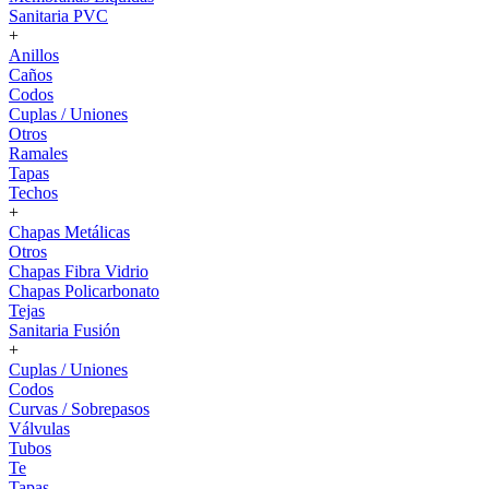
Sanitaria PVC
+
Anillos
Caños
Codos
Cuplas / Uniones
Otros
Ramales
Tapas
Techos
+
Chapas Metálicas
Otros
Chapas Fibra Vidrio
Chapas Policarbonato
Tejas
Sanitaria Fusión
+
Cuplas / Uniones
Codos
Curvas / Sobrepasos
Válvulas
Tubos
Te
Tapas