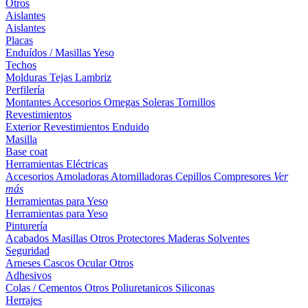
Otros
Aislantes
Aislantes
Placas
Enduídos / Masillas
Yeso
Techos
Molduras
Tejas
Lambriz
Perfilería
Montantes
Accesorios
Omegas
Soleras
Tornillos
Revestimientos
Exterior
Revestimientos
Enduido
Masilla
Base coat
Herramientas Eléctricas
Accesorios
Amoladoras
Atornilladoras
Cepillos
Compresores
Ver
más
Herramientas para Yeso
Herramientas para Yeso
Pinturería
Acabados
Masillas
Otros
Protectores Maderas
Solventes
Seguridad
Arneses
Cascos
Ocular
Otros
Adhesivos
Colas / Cementos
Otros
Poliuretanicos
Siliconas
Herrajes