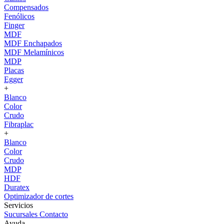
Compensados
Fenólicos
Finger
MDF
MDF Enchapados
MDF Melamínicos
MDP
Placas
Egger
+
Blanco
Color
Crudo
Fibraplac
+
Blanco
Color
Crudo
MDP
HDF
Duratex
Optimizador de cortes
Servicios
Sucursales
Contacto
Ayuda