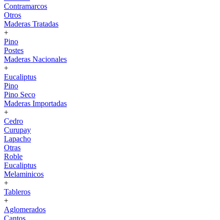
Contramarcos
Otros
Maderas Tratadas
+
Pino
Postes
Maderas Nacionales
+
Eucaliptus
Pino
Pino Seco
Maderas Importadas
+
Cedro
Curupay
Lapacho
Otras
Roble
Eucaliptus
Melaminicos
+
Tableros
+
Aglomerados
Cantos