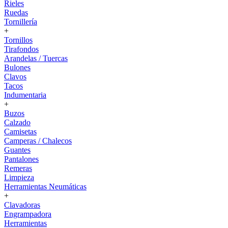
Rieles
Ruedas
Tornillería
+
Tornillos
Tirafondos
Arandelas / Tuercas
Bulones
Clavos
Tacos
Indumentaria
+
Buzos
Calzado
Camisetas
Camperas / Chalecos
Guantes
Pantalones
Remeras
Limpieza
Herramientas Neumáticas
+
Clavadoras
Engrampadora
Herramientas