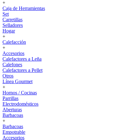
+
Caja de Herramientas
Set
Carretillas
Selladores
Hogar
+
Calefacción
+
Accesorios
Calefactores a Leña
Calefones
Calefactores a Pellet
Otros
Línea Gourmet
+
Hornos / Cocinas
Parrillas
Electrodomésticos
Aberturas
Barbacoas
+
Barbacoas
Empotrable
Accesorios