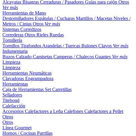
Alcayatas
Bisagras
Cerraduras / Pasadores
Guías para cajón
Otros
Ver más
Herramientas de Mano
Destornilladores
Espátulas / Cucharas
Martillos / Macetas
Niveles /
Metros / Cintas
Otros
Ver más
Sistemas Corredizos
Correderas
Otros
Rieles
Ruedas
Tornillería
Tornillos
Tirafondos
Arandelas / Tuercas
Bulones
Clavos
Ver más
Indumentaria
Buzos
Calzado
Camisetas
Camperas / Chalecos
Guantes
Ver más
Limpieza
Limpieza
Herramientas Neumáticas
Clavadoras
Engrampadora
Herramientas
Caja de Herramientas
Set
Carretillas
Selladores
Titebond
Calefacción
Accesorios
Calefactores a Leña
Calefones
Calefactores a Pellet
Otros
Otros
Línea Gourmet
Hornos / Cocinas
Parrillas