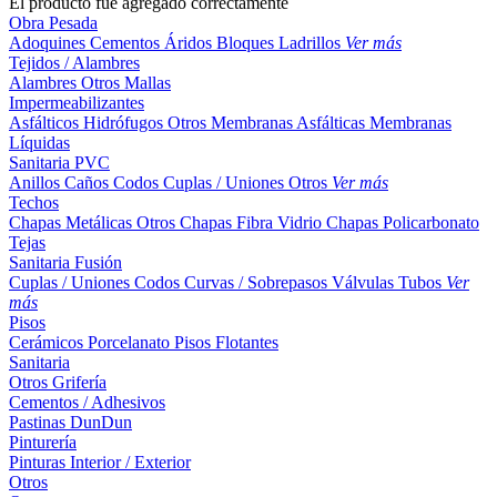
El producto fue agregado correctamente
Obra Pesada
Adoquines
Cementos
Áridos
Bloques
Ladrillos
Ver más
Tejidos / Alambres
Alambres
Otros
Mallas
Impermeabilizantes
Asfálticos
Hidrófugos
Otros
Membranas Asfálticas
Membranas
Líquidas
Sanitaria PVC
Anillos
Caños
Codos
Cuplas / Uniones
Otros
Ver más
Techos
Chapas Metálicas
Otros
Chapas Fibra Vidrio
Chapas Policarbonato
Tejas
Sanitaria Fusión
Cuplas / Uniones
Codos
Curvas / Sobrepasos
Válvulas
Tubos
Ver
más
Pisos
Cerámicos
Porcelanato
Pisos Flotantes
Sanitaria
Otros
Grifería
Cementos / Adhesivos
Pastinas
DunDun
Pinturería
Pinturas Interior / Exterior
Otros