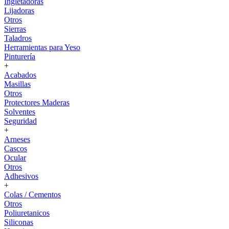
Ingletadoras
Lijadoras
Otros
Sierras
Taladros
Herramientas para Yeso
Pinturería
+
Acabados
Masillas
Otros
Protectores Maderas
Solventes
Seguridad
+
Arneses
Cascos
Ocular
Otros
Adhesivos
+
Colas / Cementos
Otros
Poliuretanicos
Siliconas