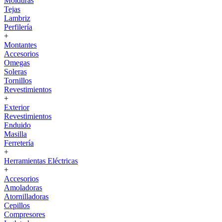
Molduras
Tejas
Lambriz
Perfilería
+
Montantes
Accesorios
Omegas
Soleras
Tornillos
Revestimientos
+
Exterior
Revestimientos
Enduido
Masilla
Ferretería
+
Herramientas Eléctricas
+
Accesorios
Amoladoras
Atornilladoras
Cepillos
Compresores