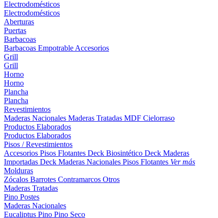
Electrodomésticos
Electrodomésticos
Aberturas
Puertas
Barbacoas
Barbacoas
Empotrable
Accesorios
Grill
Grill
Horno
Horno
Plancha
Plancha
Revestimientos
Maderas Nacionales
Maderas Tratadas
MDF
Cielorraso
Productos Elaborados
Productos Elaborados
Pisos / Revestimientos
Accesorios Pisos Flotantes
Deck Biosintético
Deck Maderas
Importadas
Deck Maderas Nacionales
Pisos Flotantes
Ver más
Molduras
Zócalos
Barrotes
Contramarcos
Otros
Maderas Tratadas
Pino
Postes
Maderas Nacionales
Eucaliptus
Pino
Pino Seco