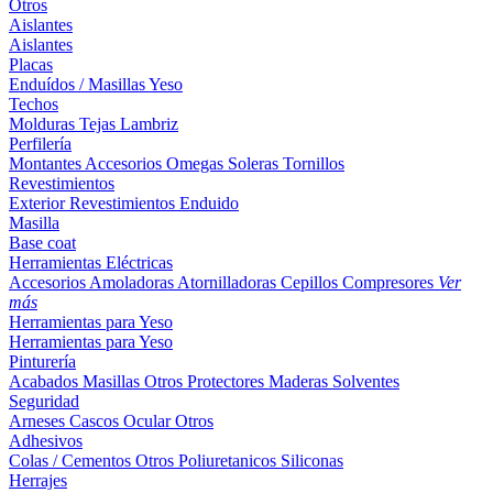
Otros
Aislantes
Aislantes
Placas
Enduídos / Masillas
Yeso
Techos
Molduras
Tejas
Lambriz
Perfilería
Montantes
Accesorios
Omegas
Soleras
Tornillos
Revestimientos
Exterior
Revestimientos
Enduido
Masilla
Base coat
Herramientas Eléctricas
Accesorios
Amoladoras
Atornilladoras
Cepillos
Compresores
Ver
más
Herramientas para Yeso
Herramientas para Yeso
Pinturería
Acabados
Masillas
Otros
Protectores Maderas
Solventes
Seguridad
Arneses
Cascos
Ocular
Otros
Adhesivos
Colas / Cementos
Otros
Poliuretanicos
Siliconas
Herrajes