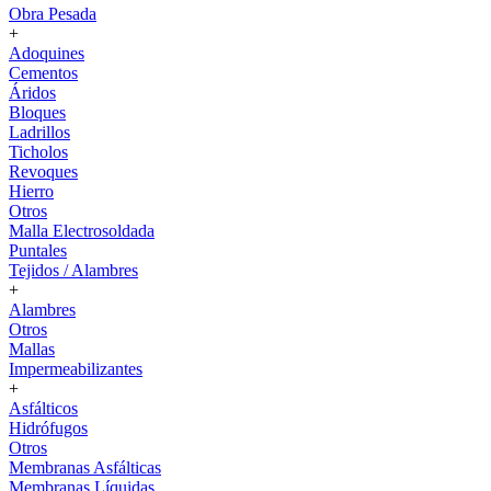
Obra Pesada
+
Adoquines
Cementos
Áridos
Bloques
Ladrillos
Ticholos
Revoques
Hierro
Otros
Malla Electrosoldada
Puntales
Tejidos / Alambres
+
Alambres
Otros
Mallas
Impermeabilizantes
+
Asfálticos
Hidrófugos
Otros
Membranas Asfálticas
Membranas Líquidas