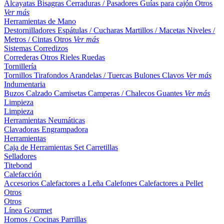
Alcayatas
Bisagras
Cerraduras / Pasadores
Guías para cajón
Otros
Ver más
Herramientas de Mano
Destornilladores
Espátulas / Cucharas
Martillos / Macetas
Niveles /
Metros / Cintas
Otros
Ver más
Sistemas Corredizos
Correderas
Otros
Rieles
Ruedas
Tornillería
Tornillos
Tirafondos
Arandelas / Tuercas
Bulones
Clavos
Ver más
Indumentaria
Buzos
Calzado
Camisetas
Camperas / Chalecos
Guantes
Ver más
Limpieza
Limpieza
Herramientas Neumáticas
Clavadoras
Engrampadora
Herramientas
Caja de Herramientas
Set
Carretillas
Selladores
Titebond
Calefacción
Accesorios
Calefactores a Leña
Calefones
Calefactores a Pellet
Otros
Otros
Línea Gourmet
Hornos / Cocinas
Parrillas