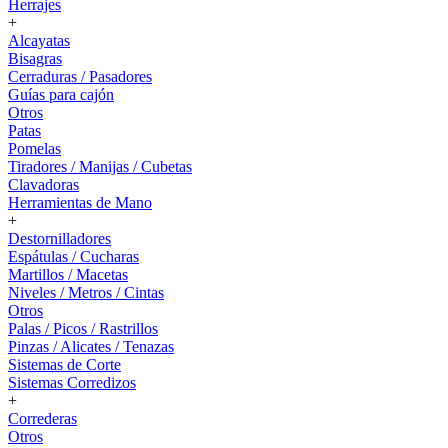
Herrajes
+
Alcayatas
Bisagras
Cerraduras / Pasadores
Guías para cajón
Otros
Patas
Pomelas
Tiradores / Manijas / Cubetas
Clavadoras
Herramientas de Mano
+
Destornilladores
Espátulas / Cucharas
Martillos / Macetas
Niveles / Metros / Cintas
Otros
Palas / Picos / Rastrillos
Pinzas / Alicates / Tenazas
Sistemas de Corte
Sistemas Corredizos
+
Correderas
Otros