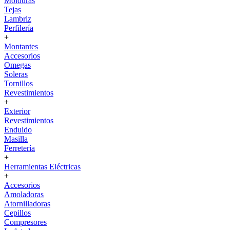
Molduras
Tejas
Lambriz
Perfilería
+
Montantes
Accesorios
Omegas
Soleras
Tornillos
Revestimientos
+
Exterior
Revestimientos
Enduido
Masilla
Ferretería
+
Herramientas Eléctricas
+
Accesorios
Amoladoras
Atornilladoras
Cepillos
Compresores