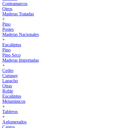
Contramarcos
Otros
Maderas Tratadas
+
Pino
Postes
Maderas Nacionales
+
Eucaliptus
Pino
Pino Seco
Maderas Importadas
+
Cedro
Curupay
Lapacho
Otras
Roble
Eucaliptus
Melaminicos
+
Tableros
+
Aglomerados
Cantos