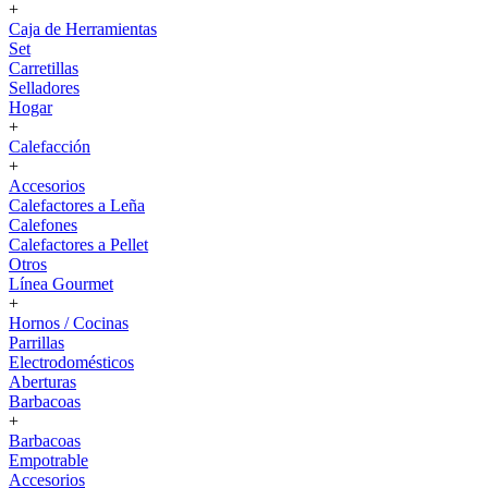
+
Caja de Herramientas
Set
Carretillas
Selladores
Hogar
+
Calefacción
+
Accesorios
Calefactores a Leña
Calefones
Calefactores a Pellet
Otros
Línea Gourmet
+
Hornos / Cocinas
Parrillas
Electrodomésticos
Aberturas
Barbacoas
+
Barbacoas
Empotrable
Accesorios