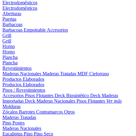
Electrodomésticos
Electrodomésticos
Aberturas
Puertas
Barbacoas
Barbacoas
Empotrable
Accesorios
Grill
Grill
Horno
Horno
Plancha
Plancha
Revestimientos
Maderas Nacionales
Maderas Tratadas
MDF
Cielorraso
Productos Elaborados
Productos Elaborados
Pisos / Revestimientos
Accesorios Pisos Flotantes
Deck Biosintético
Deck Maderas
Importadas
Deck Maderas Nacionales
Pisos Flotantes
Ver más
Molduras
Zócalos
Barrotes
Contramarcos
Otros
Maderas Tratadas
Pino
Postes
Maderas Nacionales
Eucaliptus
Pino
Pino Seco