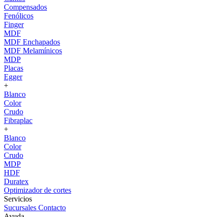
Compensados
Fenólicos
Finger
MDF
MDF Enchapados
MDF Melamínicos
MDP
Placas
Egger
+
Blanco
Color
Crudo
Fibraplac
+
Blanco
Color
Crudo
MDP
HDF
Duratex
Optimizador de cortes
Servicios
Sucursales
Contacto
Ayuda