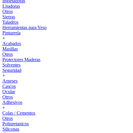
Ingletadoras
Lijadoras
Otros
Sierras
Taladros
Herramientas para Yeso
Pinturería
+
Acabados
Masillas
Otros
Protectores Maderas
Solventes
Seguridad
+
Arneses
Cascos
Ocular
Otros
Adhesivos
+
Colas / Cementos
Otros
Poliuretanicos
Siliconas