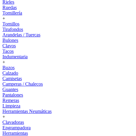
Rieles
Ruedas
Tornillería
+
Tornillos
Tirafondos
Arandelas / Tuercas
Bulones
Clavos
Tacos
Indumentaria
+
Buzos
Calzado
Camisetas
Camperas / Chalecos
Guantes
Pantalones
Remeras
Limpieza
Herramientas Neumáticas
+
Clavadoras
Engrampadora
Herramientas