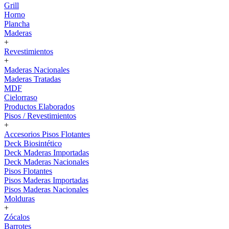
Grill
Horno
Plancha
Maderas
+
Revestimientos
+
Maderas Nacionales
Maderas Tratadas
MDF
Cielorraso
Productos Elaborados
Pisos / Revestimientos
+
Accesorios Pisos Flotantes
Deck Biosintético
Deck Maderas Importadas
Deck Maderas Nacionales
Pisos Flotantes
Pisos Maderas Importadas
Pisos Maderas Nacionales
Molduras
+
Zócalos
Barrotes