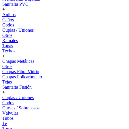
Sanitaria PVC
+
Anillos
Caños
Codos
Cuplas / Uniones
Otros
Ramales
Tapas
Techos
+
Chapas Metálicas
Otros
Chapas Fibra Vidrio
Chapas Policarbonato
Tejas
Sanitaria Fusión
+
Cuplas / Uniones
Codos
Curvas / Sobrepasos
Válvulas
Tubos
Te
Tapas