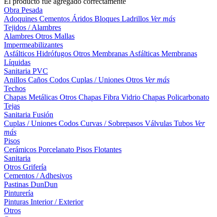
El producto fue agregado correctamente
Obra Pesada
Adoquines
Cementos
Áridos
Bloques
Ladrillos
Ver más
Tejidos / Alambres
Alambres
Otros
Mallas
Impermeabilizantes
Asfálticos
Hidrófugos
Otros
Membranas Asfálticas
Membranas
Líquidas
Sanitaria PVC
Anillos
Caños
Codos
Cuplas / Uniones
Otros
Ver más
Techos
Chapas Metálicas
Otros
Chapas Fibra Vidrio
Chapas Policarbonato
Tejas
Sanitaria Fusión
Cuplas / Uniones
Codos
Curvas / Sobrepasos
Válvulas
Tubos
Ver
más
Pisos
Cerámicos
Porcelanato
Pisos Flotantes
Sanitaria
Otros
Grifería
Cementos / Adhesivos
Pastinas
DunDun
Pinturería
Pinturas Interior / Exterior
Otros