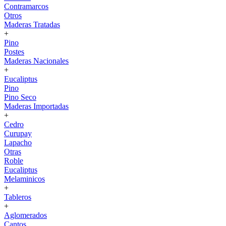
Contramarcos
Otros
Maderas Tratadas
+
Pino
Postes
Maderas Nacionales
+
Eucaliptus
Pino
Pino Seco
Maderas Importadas
+
Cedro
Curupay
Lapacho
Otras
Roble
Eucaliptus
Melaminicos
+
Tableros
+
Aglomerados
Cantos