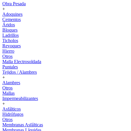
Obra Pesada
+
Adoquines
Cementos
Áridos
Bloques
Ladrillos
Ticholos
Revoques
Hierro
Otros
Malla Electrosoldada
Puntales
Tejidos / Alambres
+
Alambres
Otros
Mallas
Impermeabilizantes
+
Asfálticos
Hidrófugos
Otros
Membranas Asfálticas
Membranas Líquidas