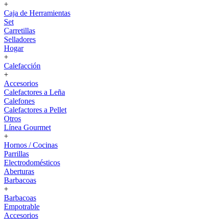
+
Caja de Herramientas
Set
Carretillas
Selladores
Hogar
+
Calefacción
+
Accesorios
Calefactores a Leña
Calefones
Calefactores a Pellet
Otros
Línea Gourmet
+
Hornos / Cocinas
Parrillas
Electrodomésticos
Aberturas
Barbacoas
+
Barbacoas
Empotrable
Accesorios