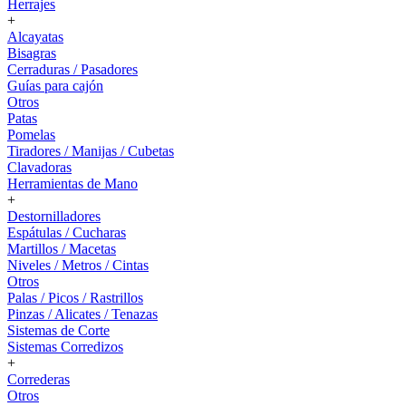
Herrajes
+
Alcayatas
Bisagras
Cerraduras / Pasadores
Guías para cajón
Otros
Patas
Pomelas
Tiradores / Manijas / Cubetas
Clavadoras
Herramientas de Mano
+
Destornilladores
Espátulas / Cucharas
Martillos / Macetas
Niveles / Metros / Cintas
Otros
Palas / Picos / Rastrillos
Pinzas / Alicates / Tenazas
Sistemas de Corte
Sistemas Corredizos
+
Correderas
Otros