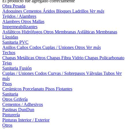
El producto fue agregado correctamente
Obra Pesada
Adoquines
Cementos
Áridos
Bloques
Ladrillos
Ver más
Tejidos / Alambres
Alambres
Otros
Mallas
Impermeabilizantes
Asfálticos
Hidrófugos
Otros
Membranas Asfálticas
Membranas
Líquidas
Sanitaria PVC
Anillos
Caños
Codos
Cuplas / Uniones
Otros
Ver más
Techos
Chapas Metálicas
Otros
Chapas Fibra Vidrio
Chapas Policarbonato
Tejas
Sanitaria Fusión
Cuplas / Uniones
Codos
Curvas / Sobrepasos
Válvulas
Tubos
Ver
más
Pisos
Cerámicos
Porcelanato
Pisos Flotantes
Sanitaria
Otros
Grifería
Cementos / Adhesivos
Pastinas
DunDun
Pinturería
Pinturas Interior / Exterior
Otros