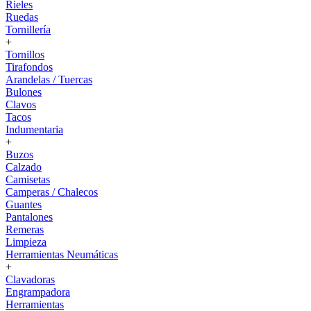
Rieles
Ruedas
Tornillería
+
Tornillos
Tirafondos
Arandelas / Tuercas
Bulones
Clavos
Tacos
Indumentaria
+
Buzos
Calzado
Camisetas
Camperas / Chalecos
Guantes
Pantalones
Remeras
Limpieza
Herramientas Neumáticas
+
Clavadoras
Engrampadora
Herramientas