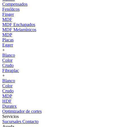
Compensados
Fenólicos
Finger
MDF
MDF Enchapados
MDF Melamínicos
MDP
Placas
Egger
+
Blanco
Color
Crudo
Fibraplac
+
Blanco
Color
Crudo
MDP
HDF
Duratex
Optimizador de cortes
Servicios
Sucursales
Contacto
Ayuda