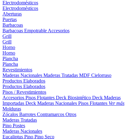
Electrodomésticos
Electrodomésticos
Aberturas
Puertas
Barbacoas
Barbacoas
Empotrable
Accesorios
Grill
Grill
Horno
Horno
Plancha
Plancha
Revestimientos
Maderas Nacionales
Maderas Tratadas
MDF
Cielorraso
Productos Elaborados
Productos Elaborados
Pisos / Revestimientos
Accesorios Pisos Flotantes
Deck Biosintético
Deck Maderas
Importadas
Deck Maderas Nacionales
Pisos Flotantes
Ver más
Molduras
Zócalos
Barrotes
Contramarcos
Otros
Maderas Tratadas
Pino
Postes
Maderas Nacionales
Eucaliptus
Pino
Pino Seco