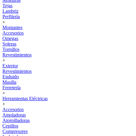
Molduras
Tejas
Lambriz
Perfilería
+
Montantes
Accesorios
Omegas
Soleras
Tornillos
Revestimientos
+
Exterior
Revestimientos
Enduido
Masilla
Ferretería
+
Herramientas Eléctricas
+
Accesorios
Amoladoras
Atornilladoras
Cepillos
Compresores