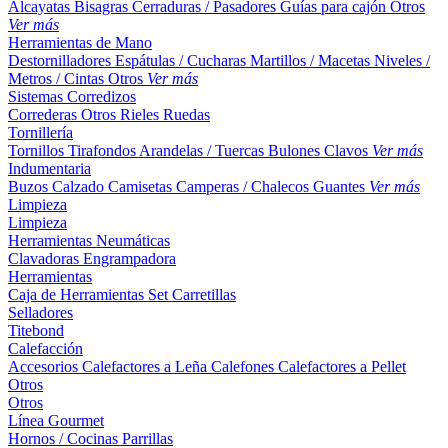
Alcayatas
Bisagras
Cerraduras / Pasadores
Guías para cajón
Otros
Ver más
Herramientas de Mano
Destornilladores
Espátulas / Cucharas
Martillos / Macetas
Niveles /
Metros / Cintas
Otros
Ver más
Sistemas Corredizos
Correderas
Otros
Rieles
Ruedas
Tornillería
Tornillos
Tirafondos
Arandelas / Tuercas
Bulones
Clavos
Ver más
Indumentaria
Buzos
Calzado
Camisetas
Camperas / Chalecos
Guantes
Ver más
Limpieza
Limpieza
Herramientas Neumáticas
Clavadoras
Engrampadora
Herramientas
Caja de Herramientas
Set
Carretillas
Selladores
Titebond
Calefacción
Accesorios
Calefactores a Leña
Calefones
Calefactores a Pellet
Otros
Otros
Línea Gourmet
Hornos / Cocinas
Parrillas