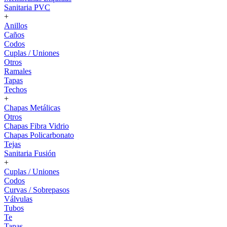
Sanitaria PVC
+
Anillos
Caños
Codos
Cuplas / Uniones
Otros
Ramales
Tapas
Techos
+
Chapas Metálicas
Otros
Chapas Fibra Vidrio
Chapas Policarbonato
Tejas
Sanitaria Fusión
+
Cuplas / Uniones
Codos
Curvas / Sobrepasos
Válvulas
Tubos
Te
Tapas