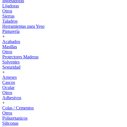
Ingletadoras
Lijadoras
Otros
Sierras
Taladros
Herramientas para Yeso
Pinturería
+
Acabados
Masillas
Otros
Protectores Maderas
Solventes
Seguridad
+
Arneses
Cascos
Ocular
Otros
Adhesivos
+
Colas / Cementos
Otros
Poliuretanicos
Siliconas