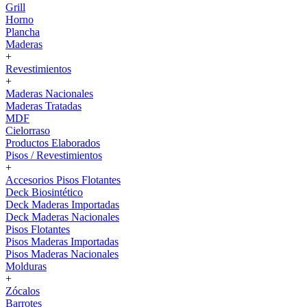
Grill
Horno
Plancha
Maderas
+
Revestimientos
+
Maderas Nacionales
Maderas Tratadas
MDF
Cielorraso
Productos Elaborados
Pisos / Revestimientos
+
Accesorios Pisos Flotantes
Deck Biosintético
Deck Maderas Importadas
Deck Maderas Nacionales
Pisos Flotantes
Pisos Maderas Importadas
Pisos Maderas Nacionales
Molduras
+
Zócalos
Barrotes