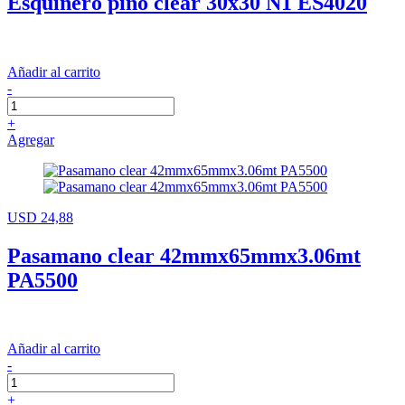
Esquinero pino clear 30x30 N1 ES4020
Añadir al carrito
-
+
Agregar
USD 24,88
Pasamano clear 42mmx65mmx3.06mt
PA5500
Añadir al carrito
-
+