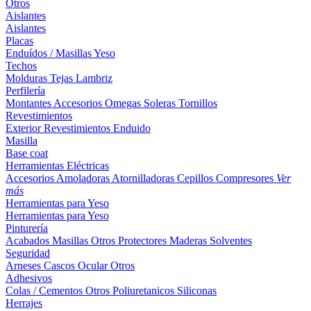
Otros
Aislantes
Aislantes
Placas
Enduídos / Masillas
Yeso
Techos
Molduras
Tejas
Lambriz
Perfilería
Montantes
Accesorios
Omegas
Soleras
Tornillos
Revestimientos
Exterior
Revestimientos
Enduido
Masilla
Base coat
Herramientas Eléctricas
Accesorios
Amoladoras
Atornilladoras
Cepillos
Compresores
Ver
más
Herramientas para Yeso
Herramientas para Yeso
Pinturería
Acabados
Masillas
Otros
Protectores Maderas
Solventes
Seguridad
Arneses
Cascos
Ocular
Otros
Adhesivos
Colas / Cementos
Otros
Poliuretanicos
Siliconas
Herrajes