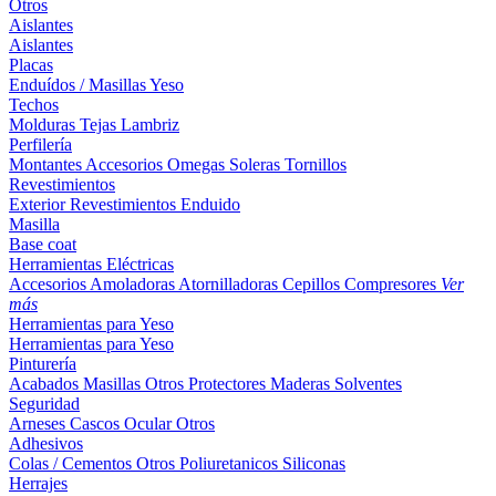
Otros
Aislantes
Aislantes
Placas
Enduídos / Masillas
Yeso
Techos
Molduras
Tejas
Lambriz
Perfilería
Montantes
Accesorios
Omegas
Soleras
Tornillos
Revestimientos
Exterior
Revestimientos
Enduido
Masilla
Base coat
Herramientas Eléctricas
Accesorios
Amoladoras
Atornilladoras
Cepillos
Compresores
Ver
más
Herramientas para Yeso
Herramientas para Yeso
Pinturería
Acabados
Masillas
Otros
Protectores Maderas
Solventes
Seguridad
Arneses
Cascos
Ocular
Otros
Adhesivos
Colas / Cementos
Otros
Poliuretanicos
Siliconas
Herrajes