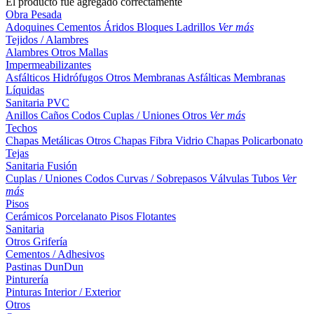
El producto fue agregado correctamente
Obra Pesada
Adoquines
Cementos
Áridos
Bloques
Ladrillos
Ver más
Tejidos / Alambres
Alambres
Otros
Mallas
Impermeabilizantes
Asfálticos
Hidrófugos
Otros
Membranas Asfálticas
Membranas
Líquidas
Sanitaria PVC
Anillos
Caños
Codos
Cuplas / Uniones
Otros
Ver más
Techos
Chapas Metálicas
Otros
Chapas Fibra Vidrio
Chapas Policarbonato
Tejas
Sanitaria Fusión
Cuplas / Uniones
Codos
Curvas / Sobrepasos
Válvulas
Tubos
Ver
más
Pisos
Cerámicos
Porcelanato
Pisos Flotantes
Sanitaria
Otros
Grifería
Cementos / Adhesivos
Pastinas
DunDun
Pinturería
Pinturas Interior / Exterior
Otros