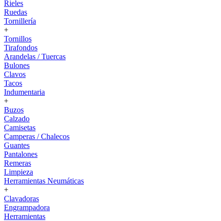
Rieles
Ruedas
Tornillería
+
Tornillos
Tirafondos
Arandelas / Tuercas
Bulones
Clavos
Tacos
Indumentaria
+
Buzos
Calzado
Camisetas
Camperas / Chalecos
Guantes
Pantalones
Remeras
Limpieza
Herramientas Neumáticas
+
Clavadoras
Engrampadora
Herramientas