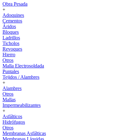
Obra Pesada
+
Adoquines
Cementos
Áridos
Bloques
Ladrillos
Ticholos
Revoques
Hierro
Otros
Malla Electrosoldada
Puntales
Tejidos / Alambres
+
Alambres
Otros
Mallas
Impermeabilizantes
+
Asfálticos
Hidrófugos
Otros
Membranas Asfálticas
Membranas Líquidas