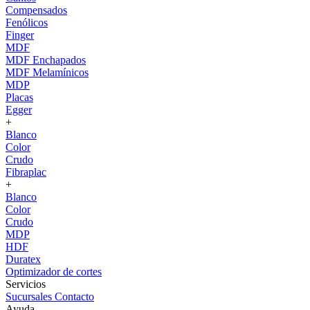
Compensados
Fenólicos
Finger
MDF
MDF Enchapados
MDF Melamínicos
MDP
Placas
Egger
+
Blanco
Color
Crudo
Fibraplac
+
Blanco
Color
Crudo
MDP
HDF
Duratex
Optimizador de cortes
Servicios
Sucursales
Contacto
Ayuda