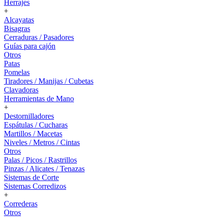
Herrajes
+
Alcayatas
Bisagras
Cerraduras / Pasadores
Guías para cajón
Otros
Patas
Pomelas
Tiradores / Manijas / Cubetas
Clavadoras
Herramientas de Mano
+
Destornilladores
Espátulas / Cucharas
Martillos / Macetas
Niveles / Metros / Cintas
Otros
Palas / Picos / Rastrillos
Pinzas / Alicates / Tenazas
Sistemas de Corte
Sistemas Corredizos
+
Correderas
Otros