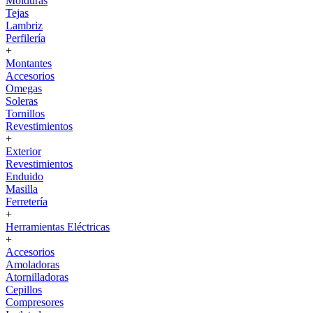
Molduras
Tejas
Lambriz
Perfilería
+
Montantes
Accesorios
Omegas
Soleras
Tornillos
Revestimientos
+
Exterior
Revestimientos
Enduido
Masilla
Ferretería
+
Herramientas Eléctricas
+
Accesorios
Amoladoras
Atornilladoras
Cepillos
Compresores