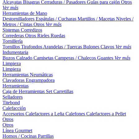
Alcayatas
Bisagras
Cerraduras / Pasadores
Guías para cajón
Otros
Ver más
Herramientas de Mano
Destornilladores
Espátulas / Cucharas
Martillos / Macetas
Niveles /
Metros / Cintas
Otros
Ver más
Sistemas Corredizos
Correderas
Otros
Rieles
Ruedas
Tornillería
Tornillos
Tirafondos
Arandelas / Tuercas
Bulones
Clavos
Ver más
Indumentaria
Buzos
Calzado
Camisetas
Camperas / Chalecos
Guantes
Ver más
Limpieza
Limpieza
Herramientas Neumáticas
Clavadoras
Engrampadora
Herramientas
Caja de Herramientas
Set
Carretillas
Selladores
Titebond
Calefacción
Accesorios
Calefactores a Leña
Calefones
Calefactores a Pellet
Otros
Otros
Línea Gourmet
Hornos / Cocinas
Parrillas