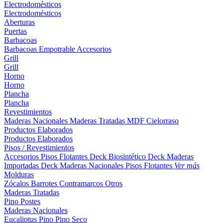
Electrodomésticos
Electrodomésticos
Aberturas
Puertas
Barbacoas
Barbacoas
Empotrable
Accesorios
Grill
Grill
Horno
Horno
Plancha
Plancha
Revestimientos
Maderas Nacionales
Maderas Tratadas
MDF
Cielorraso
Productos Elaborados
Productos Elaborados
Pisos / Revestimientos
Accesorios Pisos Flotantes
Deck Biosintético
Deck Maderas
Importadas
Deck Maderas Nacionales
Pisos Flotantes
Ver más
Molduras
Zócalos
Barrotes
Contramarcos
Otros
Maderas Tratadas
Pino
Postes
Maderas Nacionales
Eucaliptus
Pino
Pino Seco