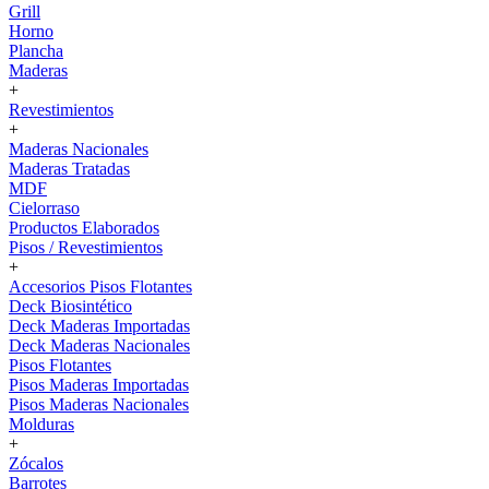
Grill
Horno
Plancha
Maderas
+
Revestimientos
+
Maderas Nacionales
Maderas Tratadas
MDF
Cielorraso
Productos Elaborados
Pisos / Revestimientos
+
Accesorios Pisos Flotantes
Deck Biosintético
Deck Maderas Importadas
Deck Maderas Nacionales
Pisos Flotantes
Pisos Maderas Importadas
Pisos Maderas Nacionales
Molduras
+
Zócalos
Barrotes