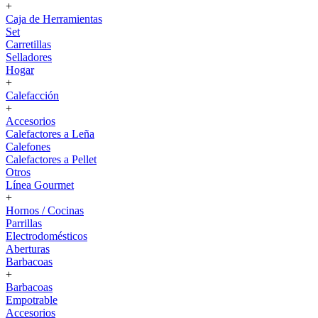
+
Caja de Herramientas
Set
Carretillas
Selladores
Hogar
+
Calefacción
+
Accesorios
Calefactores a Leña
Calefones
Calefactores a Pellet
Otros
Línea Gourmet
+
Hornos / Cocinas
Parrillas
Electrodomésticos
Aberturas
Barbacoas
+
Barbacoas
Empotrable
Accesorios