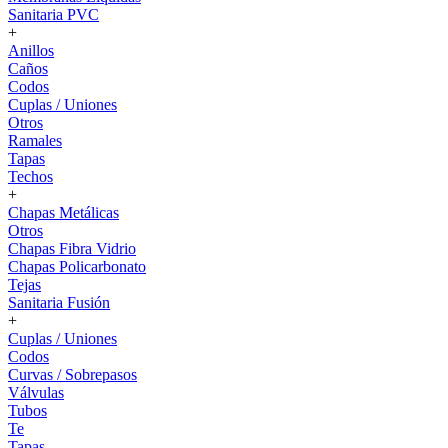
Sanitaria PVC
+
Anillos
Caños
Codos
Cuplas / Uniones
Otros
Ramales
Tapas
Techos
+
Chapas Metálicas
Otros
Chapas Fibra Vidrio
Chapas Policarbonato
Tejas
Sanitaria Fusión
+
Cuplas / Uniones
Codos
Curvas / Sobrepasos
Válvulas
Tubos
Te
Tapas