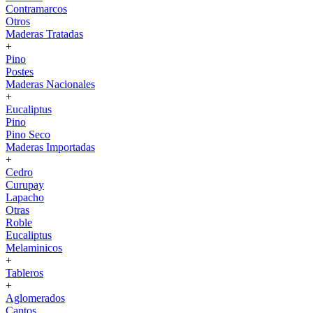
Contramarcos
Otros
Maderas Tratadas
+
Pino
Postes
Maderas Nacionales
+
Eucaliptus
Pino
Pino Seco
Maderas Importadas
+
Cedro
Curupay
Lapacho
Otras
Roble
Eucaliptus
Melaminicos
+
Tableros
+
Aglomerados
Cantos