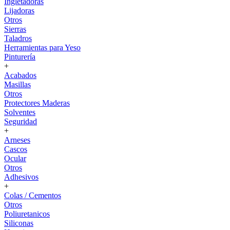
Ingletadoras
Lijadoras
Otros
Sierras
Taladros
Herramientas para Yeso
Pinturería
+
Acabados
Masillas
Otros
Protectores Maderas
Solventes
Seguridad
+
Arneses
Cascos
Ocular
Otros
Adhesivos
+
Colas / Cementos
Otros
Poliuretanicos
Siliconas