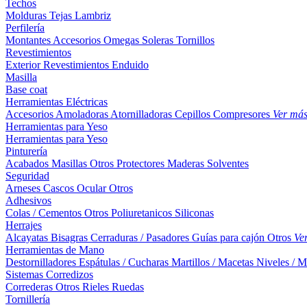
Techos
Molduras
Tejas
Lambriz
Perfilería
Montantes
Accesorios
Omegas
Soleras
Tornillos
Revestimientos
Exterior
Revestimientos
Enduido
Masilla
Base coat
Herramientas Eléctricas
Accesorios
Amoladoras
Atornilladoras
Cepillos
Compresores
Ver má
Herramientas para Yeso
Herramientas para Yeso
Pinturería
Acabados
Masillas
Otros
Protectores Maderas
Solventes
Seguridad
Arneses
Cascos
Ocular
Otros
Adhesivos
Colas / Cementos
Otros
Poliuretanicos
Siliconas
Herrajes
Alcayatas
Bisagras
Cerraduras / Pasadores
Guías para cajón
Otros
Ve
Herramientas de Mano
Destornilladores
Espátulas / Cucharas
Martillos / Macetas
Niveles / M
Sistemas Corredizos
Correderas
Otros
Rieles
Ruedas
Tornillería