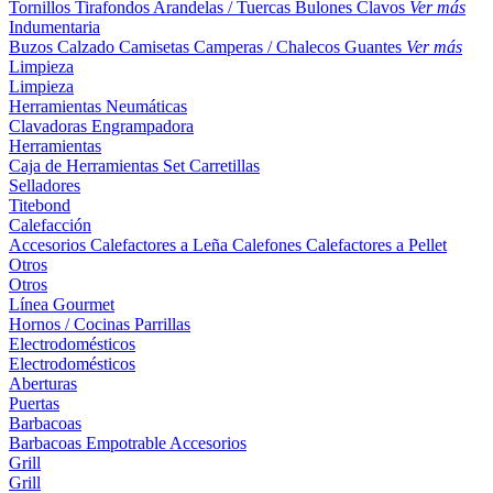
Tornillos
Tirafondos
Arandelas / Tuercas
Bulones
Clavos
Ver más
Indumentaria
Buzos
Calzado
Camisetas
Camperas / Chalecos
Guantes
Ver más
Limpieza
Limpieza
Herramientas Neumáticas
Clavadoras
Engrampadora
Herramientas
Caja de Herramientas
Set
Carretillas
Selladores
Titebond
Calefacción
Accesorios
Calefactores a Leña
Calefones
Calefactores a Pellet
Otros
Otros
Línea Gourmet
Hornos / Cocinas
Parrillas
Electrodomésticos
Electrodomésticos
Aberturas
Puertas
Barbacoas
Barbacoas
Empotrable
Accesorios
Grill
Grill