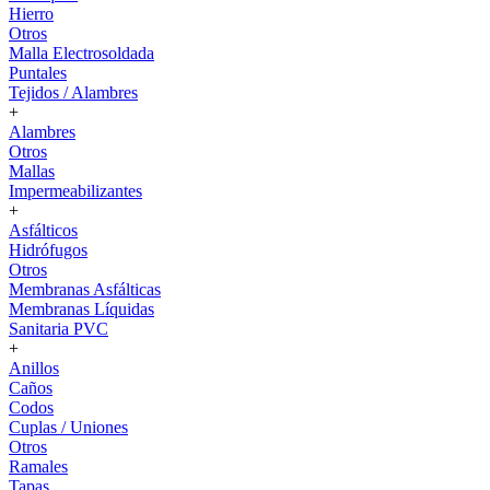
Hierro
Otros
Malla Electrosoldada
Puntales
Tejidos / Alambres
+
Alambres
Otros
Mallas
Impermeabilizantes
+
Asfálticos
Hidrófugos
Otros
Membranas Asfálticas
Membranas Líquidas
Sanitaria PVC
+
Anillos
Caños
Codos
Cuplas / Uniones
Otros
Ramales
Tapas