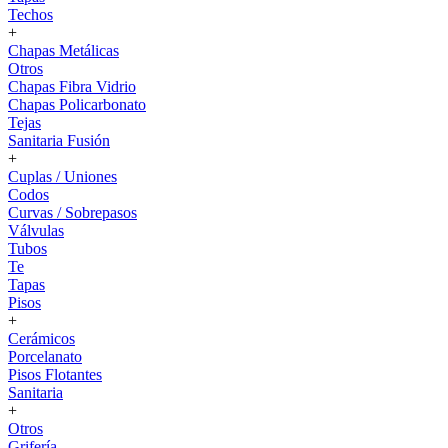
Techos
+
Chapas Metálicas
Otros
Chapas Fibra Vidrio
Chapas Policarbonato
Tejas
Sanitaria Fusión
+
Cuplas / Uniones
Codos
Curvas / Sobrepasos
Válvulas
Tubos
Te
Tapas
Pisos
+
Cerámicos
Porcelanato
Pisos Flotantes
Sanitaria
+
Otros
Grifería