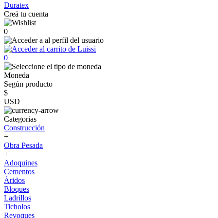
Duratex
Creá tu cuenta
0
0
Moneda
Según producto
$
USD
Categorias
Construcción
+
Obra Pesada
+
Adoquines
Cementos
Áridos
Bloques
Ladrillos
Ticholos
Revoques