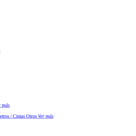
s
r más
etros / Cintas
Otros
Ver más