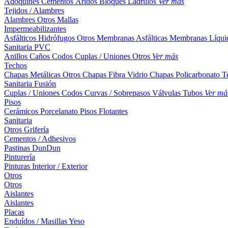
Adoquines
Cementos
Áridos
Bloques
Ladrillos
Ver más
Tejidos / Alambres
Alambres
Otros
Mallas
Impermeabilizantes
Asfálticos
Hidrófugos
Otros
Membranas Asfálticas
Membranas Líqui
Sanitaria PVC
Anillos
Caños
Codos
Cuplas / Uniones
Otros
Ver más
Techos
Chapas Metálicas
Otros
Chapas Fibra Vidrio
Chapas Policarbonato
T
Sanitaria Fusión
Cuplas / Uniones
Codos
Curvas / Sobrepasos
Válvulas
Tubos
Ver má
Pisos
Cerámicos
Porcelanato
Pisos Flotantes
Sanitaria
Otros
Grifería
Cementos / Adhesivos
Pastinas
DunDun
Pinturería
Pinturas Interior / Exterior
Otros
Otros
Aislantes
Aislantes
Placas
Enduídos / Masillas
Yeso