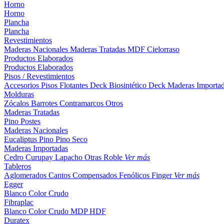
Horno
Horno
Plancha
Plancha
Revestimientos
Maderas Nacionales
Maderas Tratadas
MDF
Cielorraso
Productos Elaborados
Productos Elaborados
Pisos / Revestimientos
Accesorios Pisos Flotantes
Deck Biosintético
Deck Maderas Importa
Molduras
Zócalos
Barrotes
Contramarcos
Otros
Maderas Tratadas
Pino
Postes
Maderas Nacionales
Eucaliptus
Pino
Pino Seco
Maderas Importadas
Cedro
Curupay
Lapacho
Otras
Roble
Ver más
Tableros
Aglomerados
Cantos
Compensados
Fenólicos
Finger
Ver más
Egger
Blanco
Color
Crudo
Fibraplac
Blanco
Color
Crudo
MDP
HDF
Duratex