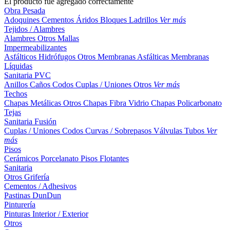
El producto fue agregado correctamente
Obra Pesada
Adoquines
Cementos
Áridos
Bloques
Ladrillos
Ver más
Tejidos / Alambres
Alambres
Otros
Mallas
Impermeabilizantes
Asfálticos
Hidrófugos
Otros
Membranas Asfálticas
Membranas
Líquidas
Sanitaria PVC
Anillos
Caños
Codos
Cuplas / Uniones
Otros
Ver más
Techos
Chapas Metálicas
Otros
Chapas Fibra Vidrio
Chapas Policarbonato
Tejas
Sanitaria Fusión
Cuplas / Uniones
Codos
Curvas / Sobrepasos
Válvulas
Tubos
Ver
más
Pisos
Cerámicos
Porcelanato
Pisos Flotantes
Sanitaria
Otros
Grifería
Cementos / Adhesivos
Pastinas
DunDun
Pinturería
Pinturas Interior / Exterior
Otros