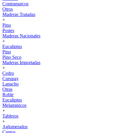
Contramarcos
Otros
Maderas Tratadas
+
Pino
Postes
Maderas Nacionales
+
Eucaliptus
Pino
Pino Seco
Maderas Importadas
+
Cedro
Curupay
Lapacho
Otras
Roble
Eucaliptus
Melaminicos
+
Tableros
+
Aglomerados
Cantos