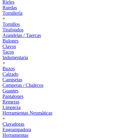
Rieles
Ruedas
Tornillería
+
Tornillos
Tirafondos
Arandelas / Tuercas
Bulones
Clavos
Tacos
Indumentaria
+
Buzos
Calzado
Camisetas
Camperas / Chalecos
Guantes
Pantalones
Remeras
Limpieza
Herramientas Neumáticas
+
Clavadoras
Engrampadora
Herramientas