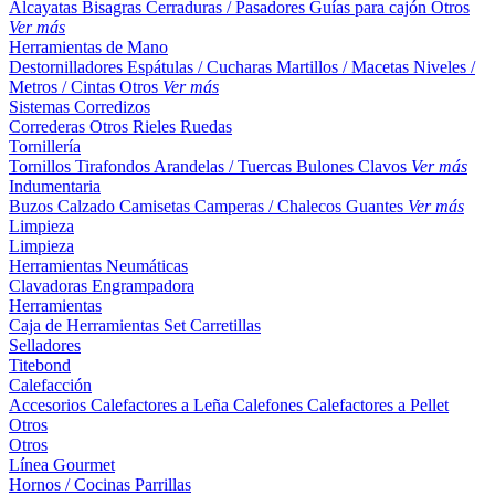
Alcayatas
Bisagras
Cerraduras / Pasadores
Guías para cajón
Otros
Ver más
Herramientas de Mano
Destornilladores
Espátulas / Cucharas
Martillos / Macetas
Niveles /
Metros / Cintas
Otros
Ver más
Sistemas Corredizos
Correderas
Otros
Rieles
Ruedas
Tornillería
Tornillos
Tirafondos
Arandelas / Tuercas
Bulones
Clavos
Ver más
Indumentaria
Buzos
Calzado
Camisetas
Camperas / Chalecos
Guantes
Ver más
Limpieza
Limpieza
Herramientas Neumáticas
Clavadoras
Engrampadora
Herramientas
Caja de Herramientas
Set
Carretillas
Selladores
Titebond
Calefacción
Accesorios
Calefactores a Leña
Calefones
Calefactores a Pellet
Otros
Otros
Línea Gourmet
Hornos / Cocinas
Parrillas