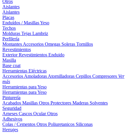
Otros
Aislantes
Aislantes
Placas
Enduídos / Masillas
Yeso
Techos
Molduras
Tejas
Lambriz
Perfilería
Montantes
Accesorios
Omegas
Soleras
Tornillos
Revestimientos
Exterior
Revestimientos
Enduido
Masilla
Base coat
Herramientas Eléctricas
Accesorios
Amoladoras
Atornilladoras
Cepillos
Compresores
Ver
más
Herramientas para Yeso
Herramientas para Yeso
Pinturería
Acabados
Masillas
Otros
Protectores Maderas
Solventes
Seguridad
Arneses
Cascos
Ocular
Otros
Adhesivos
Colas / Cementos
Otros
Poliuretanicos
Siliconas
Herrajes