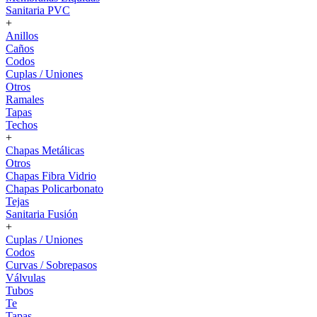
Sanitaria PVC
+
Anillos
Caños
Codos
Cuplas / Uniones
Otros
Ramales
Tapas
Techos
+
Chapas Metálicas
Otros
Chapas Fibra Vidrio
Chapas Policarbonato
Tejas
Sanitaria Fusión
+
Cuplas / Uniones
Codos
Curvas / Sobrepasos
Válvulas
Tubos
Te
Tapas