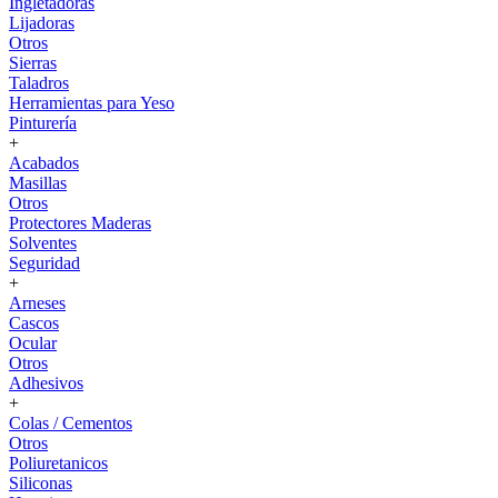
Ingletadoras
Lijadoras
Otros
Sierras
Taladros
Herramientas para Yeso
Pinturería
+
Acabados
Masillas
Otros
Protectores Maderas
Solventes
Seguridad
+
Arneses
Cascos
Ocular
Otros
Adhesivos
+
Colas / Cementos
Otros
Poliuretanicos
Siliconas