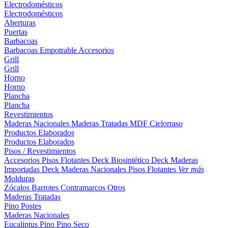
Electrodomésticos
Electrodomésticos
Aberturas
Puertas
Barbacoas
Barbacoas
Empotrable
Accesorios
Grill
Grill
Horno
Horno
Plancha
Plancha
Revestimientos
Maderas Nacionales
Maderas Tratadas
MDF
Cielorraso
Productos Elaborados
Productos Elaborados
Pisos / Revestimientos
Accesorios Pisos Flotantes
Deck Biosintético
Deck Maderas
Importadas
Deck Maderas Nacionales
Pisos Flotantes
Ver más
Molduras
Zócalos
Barrotes
Contramarcos
Otros
Maderas Tratadas
Pino
Postes
Maderas Nacionales
Eucaliptus
Pino
Pino Seco