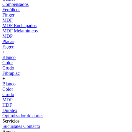
Compensados
Fenólicos
Finger
MDF
MDF Enchapados
MDF Melamínicos
MDP
Placas
Egger
+
Blanco
Color
Crudo
Fibraplac
+
Blanco
Color
Crudo
MDP
HDF
Duratex
Optimizador de cortes
Servicios
Sucursales
Contacto
Ayuda