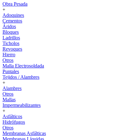
Obra Pesada
+
Adoquines
Cementos
Áridos
Bloques
Ladrillos
Ticholos
Revoques
Hierro
Otros
Malla Electrosoldada
Puntales
Tejidos / Alambres
+
Alambres
Otros
Mallas
Impermeabilizantes
+
Asfálticos
Hidrófugos
Otros
Membranas Asfálticas
Membranas Líquidas