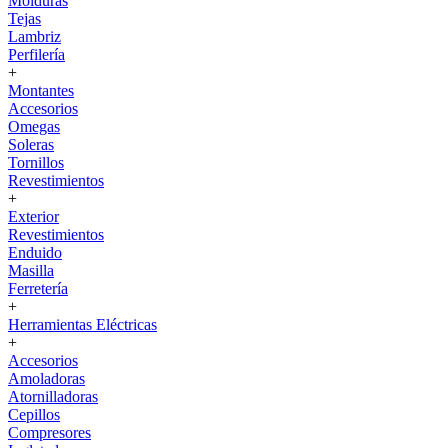
Molduras
Tejas
Lambriz
Perfilería
+
Montantes
Accesorios
Omegas
Soleras
Tornillos
Revestimientos
+
Exterior
Revestimientos
Enduido
Masilla
Ferretería
+
Herramientas Eléctricas
+
Accesorios
Amoladoras
Atornilladoras
Cepillos
Compresores