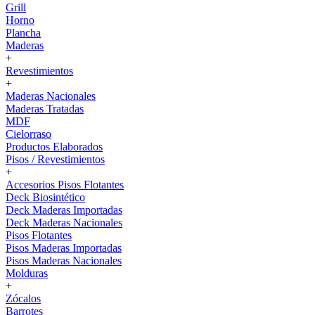
Grill
Horno
Plancha
Maderas
+
Revestimientos
+
Maderas Nacionales
Maderas Tratadas
MDF
Cielorraso
Productos Elaborados
Pisos / Revestimientos
+
Accesorios Pisos Flotantes
Deck Biosintético
Deck Maderas Importadas
Deck Maderas Nacionales
Pisos Flotantes
Pisos Maderas Importadas
Pisos Maderas Nacionales
Molduras
+
Zócalos
Barrotes