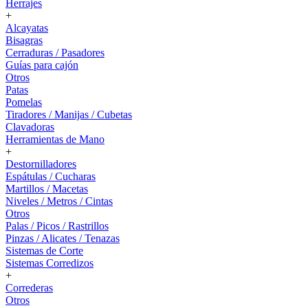
Herrajes
+
Alcayatas
Bisagras
Cerraduras / Pasadores
Guías para cajón
Otros
Patas
Pomelas
Tiradores / Manijas / Cubetas
Clavadoras
Herramientas de Mano
+
Destornilladores
Espátulas / Cucharas
Martillos / Macetas
Niveles / Metros / Cintas
Otros
Palas / Picos / Rastrillos
Pinzas / Alicates / Tenazas
Sistemas de Corte
Sistemas Corredizos
+
Correderas
Otros