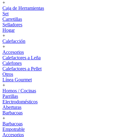
+
Caja de Herramientas
Set
Carretillas
Selladores
Hogar
+
Calefacción
+
Accesorios
Calefactores a Leña
Calefones
Calefactores a Pellet
Otros
Línea Gourmet
+
Hornos / Cocinas
Parrillas
Electrodomésticos
Aberturas
Barbacoas
+
Barbacoas
Empotrable
Accesorios