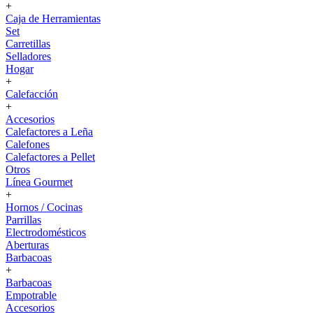
+
Caja de Herramientas
Set
Carretillas
Selladores
Hogar
+
Calefacción
+
Accesorios
Calefactores a Leña
Calefones
Calefactores a Pellet
Otros
Línea Gourmet
+
Hornos / Cocinas
Parrillas
Electrodomésticos
Aberturas
Barbacoas
+
Barbacoas
Empotrable
Accesorios