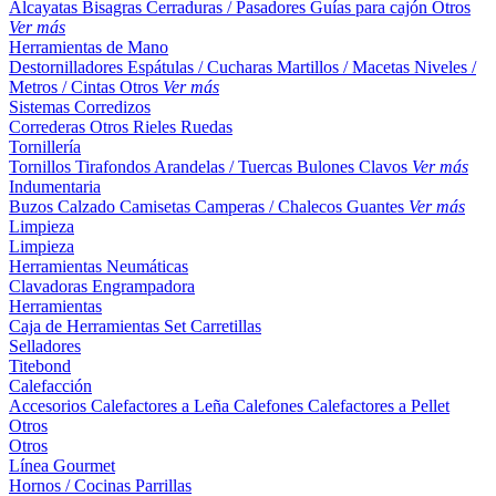
Alcayatas
Bisagras
Cerraduras / Pasadores
Guías para cajón
Otros
Ver más
Herramientas de Mano
Destornilladores
Espátulas / Cucharas
Martillos / Macetas
Niveles /
Metros / Cintas
Otros
Ver más
Sistemas Corredizos
Correderas
Otros
Rieles
Ruedas
Tornillería
Tornillos
Tirafondos
Arandelas / Tuercas
Bulones
Clavos
Ver más
Indumentaria
Buzos
Calzado
Camisetas
Camperas / Chalecos
Guantes
Ver más
Limpieza
Limpieza
Herramientas Neumáticas
Clavadoras
Engrampadora
Herramientas
Caja de Herramientas
Set
Carretillas
Selladores
Titebond
Calefacción
Accesorios
Calefactores a Leña
Calefones
Calefactores a Pellet
Otros
Otros
Línea Gourmet
Hornos / Cocinas
Parrillas