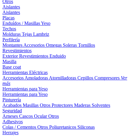
Otros
Aislantes
Aislantes
Placas
Enduídos / Masillas
Yeso
Techos
Molduras
Tejas
Lambriz
Perfilería
Montantes
Accesorios
Omegas
Soleras
Tornillos
Revestimientos
Exterior
Revestimientos
Enduido
Masilla
Base coat
Herramientas Eléctricas
Accesorios
Amoladoras
Atornilladoras
Cepillos
Compresores
Ver
más
Herramientas para Yeso
Herramientas para Yeso
Pinturería
Acabados
Masillas
Otros
Protectores Maderas
Solventes
Seguridad
Arneses
Cascos
Ocular
Otros
Adhesivos
Colas / Cementos
Otros
Poliuretanicos
Siliconas
Herrajes