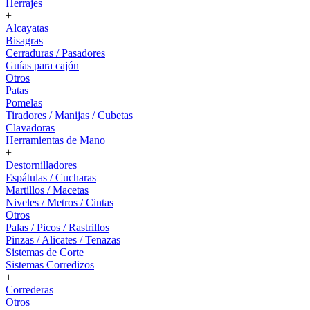
Herrajes
+
Alcayatas
Bisagras
Cerraduras / Pasadores
Guías para cajón
Otros
Patas
Pomelas
Tiradores / Manijas / Cubetas
Clavadoras
Herramientas de Mano
+
Destornilladores
Espátulas / Cucharas
Martillos / Macetas
Niveles / Metros / Cintas
Otros
Palas / Picos / Rastrillos
Pinzas / Alicates / Tenazas
Sistemas de Corte
Sistemas Corredizos
+
Correderas
Otros