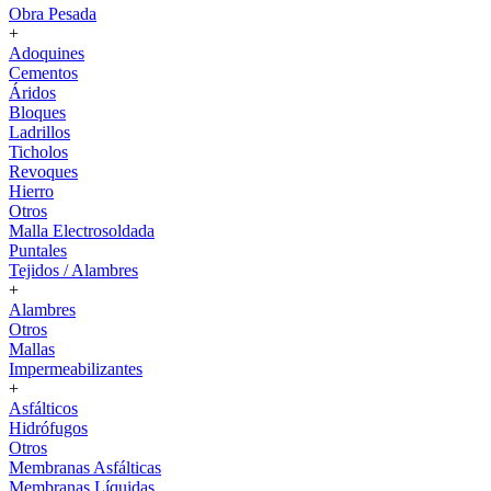
Obra Pesada
+
Adoquines
Cementos
Áridos
Bloques
Ladrillos
Ticholos
Revoques
Hierro
Otros
Malla Electrosoldada
Puntales
Tejidos / Alambres
+
Alambres
Otros
Mallas
Impermeabilizantes
+
Asfálticos
Hidrófugos
Otros
Membranas Asfálticas
Membranas Líquidas