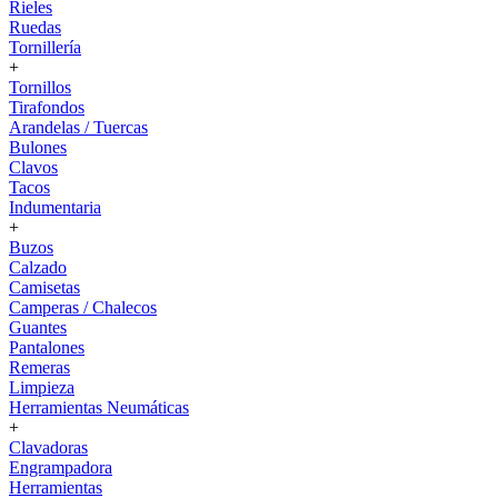
Rieles
Ruedas
Tornillería
+
Tornillos
Tirafondos
Arandelas / Tuercas
Bulones
Clavos
Tacos
Indumentaria
+
Buzos
Calzado
Camisetas
Camperas / Chalecos
Guantes
Pantalones
Remeras
Limpieza
Herramientas Neumáticas
+
Clavadoras
Engrampadora
Herramientas