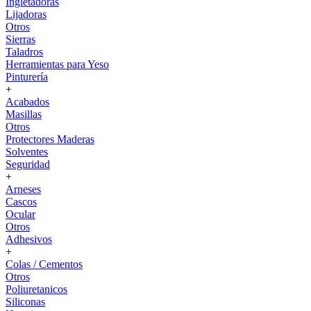
Ingletadoras
Lijadoras
Otros
Sierras
Taladros
Herramientas para Yeso
Pinturería
+
Acabados
Masillas
Otros
Protectores Maderas
Solventes
Seguridad
+
Arneses
Cascos
Ocular
Otros
Adhesivos
+
Colas / Cementos
Otros
Poliuretanicos
Siliconas