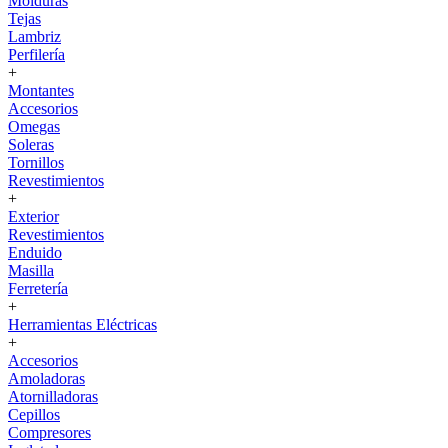
Molduras
Tejas
Lambriz
Perfilería
+
Montantes
Accesorios
Omegas
Soleras
Tornillos
Revestimientos
+
Exterior
Revestimientos
Enduido
Masilla
Ferretería
+
Herramientas Eléctricas
+
Accesorios
Amoladoras
Atornilladoras
Cepillos
Compresores