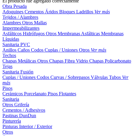
El producto fue agregado correctamente
Obra Pesada
Adoquines
Cementos
Áridos
Bloques
Ladrillos
Ver más
Tejidos / Alambres
Alambres
Otros
Mallas
Impermeabilizantes
Asfálticos
Hidrófugos
Otros
Membranas Asfálticas
Membranas
Líquidas
Sanitaria PVC
Anillos
Caños
Codos
Cuplas / Uniones
Otros
Ver más
Techos
Chapas Metálicas
Otros
Chapas Fibra Vidrio
Chapas Policarbonato
Tejas
Sanitaria Fusión
Cuplas / Uniones
Codos
Curvas / Sobrepasos
Válvulas
Tubos
Ver
más
Pisos
Cerámicos
Porcelanato
Pisos Flotantes
Sanitaria
Otros
Grifería
Cementos / Adhesivos
Pastinas
DunDun
Pinturería
Pinturas Interior / Exterior
Otros