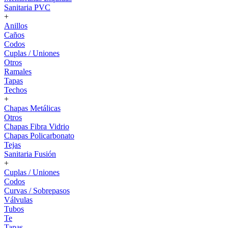
Sanitaria PVC
+
Anillos
Caños
Codos
Cuplas / Uniones
Otros
Ramales
Tapas
Techos
+
Chapas Metálicas
Otros
Chapas Fibra Vidrio
Chapas Policarbonato
Tejas
Sanitaria Fusión
+
Cuplas / Uniones
Codos
Curvas / Sobrepasos
Válvulas
Tubos
Te
Tapas