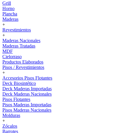
Grill
Horno
Plancha
Maderas
+
Revestimientos
+
Maderas Nacionales
Maderas Tratadas
MDF
Cielorraso
Productos Elaborados
Pisos / Revestimientos
+
Accesorios Pisos Flotantes
Deck Biosintético
Deck Maderas Importadas
Deck Maderas Nacionales
Pisos Flotantes
Pisos Maderas Importadas
Pisos Maderas Nacionales
Molduras
+
Zócalos
Barrotes