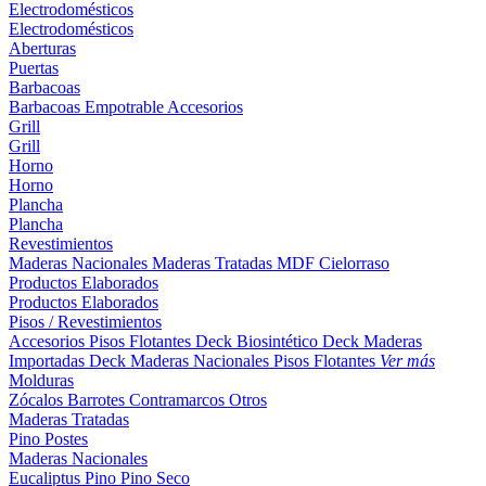
Electrodomésticos
Electrodomésticos
Aberturas
Puertas
Barbacoas
Barbacoas
Empotrable
Accesorios
Grill
Grill
Horno
Horno
Plancha
Plancha
Revestimientos
Maderas Nacionales
Maderas Tratadas
MDF
Cielorraso
Productos Elaborados
Productos Elaborados
Pisos / Revestimientos
Accesorios Pisos Flotantes
Deck Biosintético
Deck Maderas
Importadas
Deck Maderas Nacionales
Pisos Flotantes
Ver más
Molduras
Zócalos
Barrotes
Contramarcos
Otros
Maderas Tratadas
Pino
Postes
Maderas Nacionales
Eucaliptus
Pino
Pino Seco