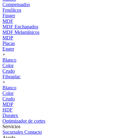
Compensados
Fenólicos
Finger
MDF
MDF Enchapados
MDF Melamínicos
MDP
Placas
Egger
+
Blanco
Color
Crudo
Fibraplac
+
Blanco
Color
Crudo
MDP
HDF
Duratex
Optimizador de cortes
Servicios
Sucursales
Contacto
Ayuda