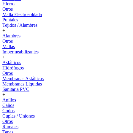
Hierro
Otros
Malla Electrosoldada
Puntales
Tejidos / Alambres
+
Alambres
Otros
Mallas
Impermeabilizantes
+
Asfálticos
Hidrófugos
Otros
Membranas Asfálticas
Membranas Líquidas
Sanitaria PVC
+
Anillos
Caños
Codos
Cuplas / Uniones
Otros
Ramales
Tapas