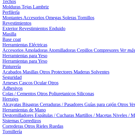
Techos
Molduras
Tejas
Lambriz
Perfilería
Montantes
Accesorios
Omegas
Soleras
Tornillos
Revestimientos
Exterior
Revestimientos
Enduido
Masilla
Base coat
Herramientas Eléctricas
Accesorios
Amoladoras
Atornilladoras
Cepillos
Compresores
Ver má
Herramientas para Yeso
Herramientas para Yeso
Pinturería
Acabados
Masillas
Otros
Protectores Maderas
Solventes
Seguridad
Arneses
Cascos
Ocular
Otros
Adhesivos
Colas / Cementos
Otros
Poliuretanicos
Siliconas
Herrajes
Alcayatas
Bisagras
Cerraduras / Pasadores
Guías para cajón
Otros
Ve
Herramientas de Mano
Destornilladores
Espátulas / Cucharas
Martillos / Macetas
Niveles / M
Sistemas Corredizos
Correderas
Otros
Rieles
Ruedas
Tornillería