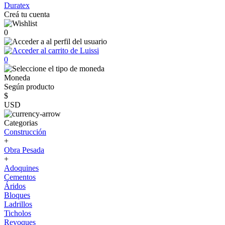
Duratex
Creá tu cuenta
0
0
Moneda
Según producto
$
USD
Categorias
Construcción
+
Obra Pesada
+
Adoquines
Cementos
Áridos
Bloques
Ladrillos
Ticholos
Revoques