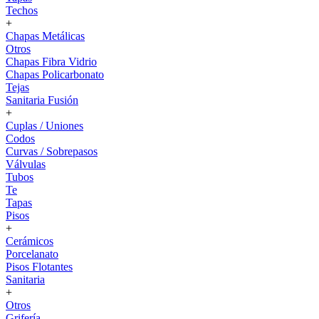
Techos
+
Chapas Metálicas
Otros
Chapas Fibra Vidrio
Chapas Policarbonato
Tejas
Sanitaria Fusión
+
Cuplas / Uniones
Codos
Curvas / Sobrepasos
Válvulas
Tubos
Te
Tapas
Pisos
+
Cerámicos
Porcelanato
Pisos Flotantes
Sanitaria
+
Otros
Grifería