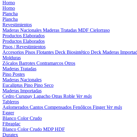
Horno
Horno
Plancha
Plancha
Revestimientos
Maderas Nacionales
Maderas Tratadas
MDF
Cielorraso
Productos Elaborados
Productos Elaborados
Pisos / Revestimientos
Accesorios Pisos Flotantes
Deck Biosintético
Deck Maderas Importa
Molduras
Zócalos
Barrotes
Contramarcos
Otros
Maderas Tratadas
Pino
Postes
Maderas Nacionales
Eucaliptus
Pino
Pino Seco
Maderas Importadas
Cedro
Curupay
Lapacho
Otras
Roble
Ver más
Tableros
Aglomerados
Cantos
Compensados
Fenólicos
Finger
Ver más
Egger
Blanco
Color
Crudo
Fibraplac
Blanco
Color
Crudo
MDP
HDF
Duratex