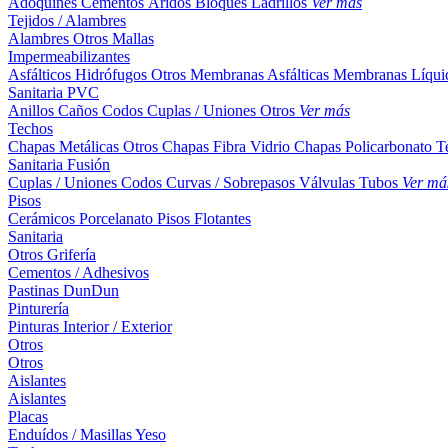
Adoquines
Cementos
Áridos
Bloques
Ladrillos
Ver más
Tejidos / Alambres
Alambres
Otros
Mallas
Impermeabilizantes
Asfálticos
Hidrófugos
Otros
Membranas Asfálticas
Membranas Líqui
Sanitaria PVC
Anillos
Caños
Codos
Cuplas / Uniones
Otros
Ver más
Techos
Chapas Metálicas
Otros
Chapas Fibra Vidrio
Chapas Policarbonato
T
Sanitaria Fusión
Cuplas / Uniones
Codos
Curvas / Sobrepasos
Válvulas
Tubos
Ver má
Pisos
Cerámicos
Porcelanato
Pisos Flotantes
Sanitaria
Otros
Grifería
Cementos / Adhesivos
Pastinas
DunDun
Pinturería
Pinturas Interior / Exterior
Otros
Otros
Aislantes
Aislantes
Placas
Enduídos / Masillas
Yeso