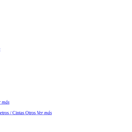
s
r más
etros / Cintas
Otros
Ver más