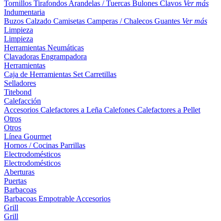
Tornillos
Tirafondos
Arandelas / Tuercas
Bulones
Clavos
Ver más
Indumentaria
Buzos
Calzado
Camisetas
Camperas / Chalecos
Guantes
Ver más
Limpieza
Limpieza
Herramientas Neumáticas
Clavadoras
Engrampadora
Herramientas
Caja de Herramientas
Set
Carretillas
Selladores
Titebond
Calefacción
Accesorios
Calefactores a Leña
Calefones
Calefactores a Pellet
Otros
Otros
Línea Gourmet
Hornos / Cocinas
Parrillas
Electrodomésticos
Electrodomésticos
Aberturas
Puertas
Barbacoas
Barbacoas
Empotrable
Accesorios
Grill
Grill