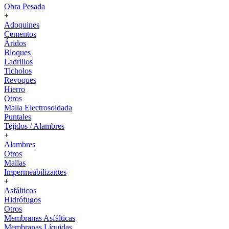
Obra Pesada
+
Adoquines
Cementos
Áridos
Bloques
Ladrillos
Ticholos
Revoques
Hierro
Otros
Malla Electrosoldada
Puntales
Tejidos / Alambres
+
Alambres
Otros
Mallas
Impermeabilizantes
+
Asfálticos
Hidrófugos
Otros
Membranas Asfálticas
Membranas Líquidas