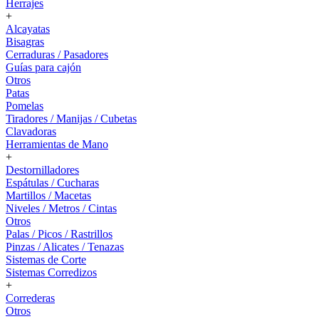
Herrajes
+
Alcayatas
Bisagras
Cerraduras / Pasadores
Guías para cajón
Otros
Patas
Pomelas
Tiradores / Manijas / Cubetas
Clavadoras
Herramientas de Mano
+
Destornilladores
Espátulas / Cucharas
Martillos / Macetas
Niveles / Metros / Cintas
Otros
Palas / Picos / Rastrillos
Pinzas / Alicates / Tenazas
Sistemas de Corte
Sistemas Corredizos
+
Correderas
Otros