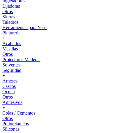
Ingletadoras
Lijadoras
Otros
Sierras
Taladros
Herramientas para Yeso
Pinturería
+
Acabados
Masillas
Otros
Protectores Maderas
Solventes
Seguridad
+
Arneses
Cascos
Ocular
Otros
Adhesivos
+
Colas / Cementos
Otros
Poliuretanicos
Siliconas