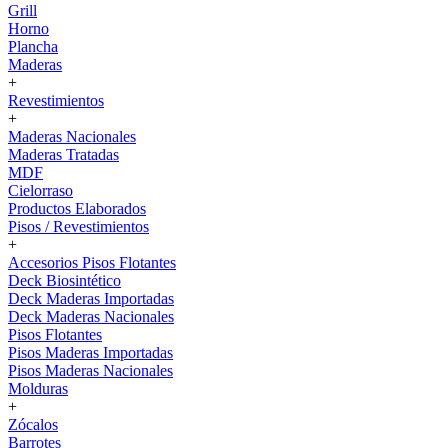
Grill
Horno
Plancha
Maderas
+
Revestimientos
+
Maderas Nacionales
Maderas Tratadas
MDF
Cielorraso
Productos Elaborados
Pisos / Revestimientos
+
Accesorios Pisos Flotantes
Deck Biosintético
Deck Maderas Importadas
Deck Maderas Nacionales
Pisos Flotantes
Pisos Maderas Importadas
Pisos Maderas Nacionales
Molduras
+
Zócalos
Barrotes