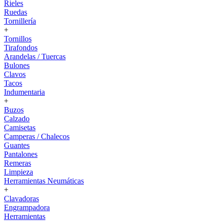
Rieles
Ruedas
Tornillería
+
Tornillos
Tirafondos
Arandelas / Tuercas
Bulones
Clavos
Tacos
Indumentaria
+
Buzos
Calzado
Camisetas
Camperas / Chalecos
Guantes
Pantalones
Remeras
Limpieza
Herramientas Neumáticas
+
Clavadoras
Engrampadora
Herramientas