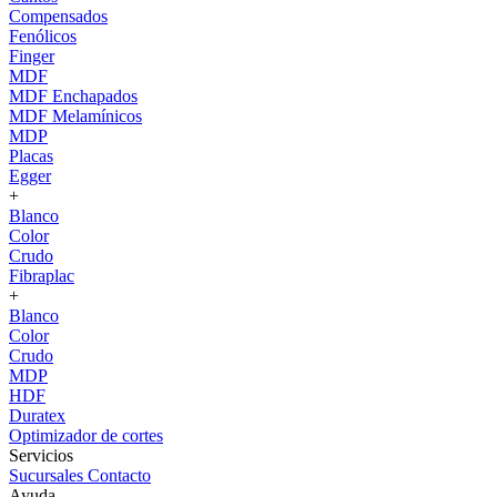
Compensados
Fenólicos
Finger
MDF
MDF Enchapados
MDF Melamínicos
MDP
Placas
Egger
+
Blanco
Color
Crudo
Fibraplac
+
Blanco
Color
Crudo
MDP
HDF
Duratex
Optimizador de cortes
Servicios
Sucursales
Contacto
Ayuda