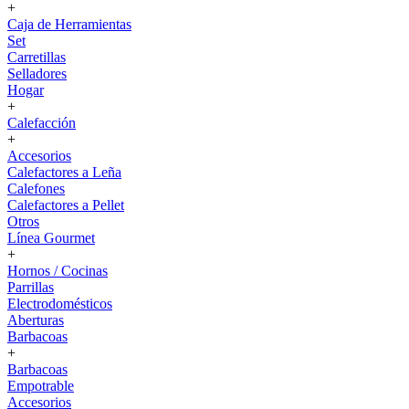
+
Caja de Herramientas
Set
Carretillas
Selladores
Hogar
+
Calefacción
+
Accesorios
Calefactores a Leña
Calefones
Calefactores a Pellet
Otros
Línea Gourmet
+
Hornos / Cocinas
Parrillas
Electrodomésticos
Aberturas
Barbacoas
+
Barbacoas
Empotrable
Accesorios