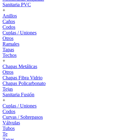
Sanitaria PVC
+
Anillos
Caños
Codos
Cuplas / Uniones
Otros
Ramales
Tapas
Techos
+
Chapas Metálicas
Otros
Chapas Fibra Vidrio
Chapas Policarbonato
Tejas
Sanitaria Fusión
+
Cuplas / Uniones
Codos
Curvas / Sobrepasos
Válvulas
Tubos
Te
Tapas