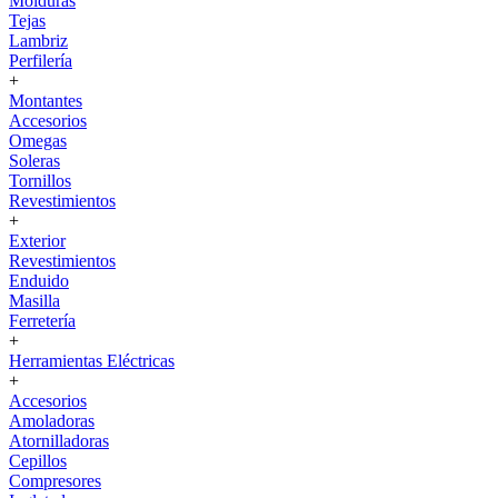
Molduras
Tejas
Lambriz
Perfilería
+
Montantes
Accesorios
Omegas
Soleras
Tornillos
Revestimientos
+
Exterior
Revestimientos
Enduido
Masilla
Ferretería
+
Herramientas Eléctricas
+
Accesorios
Amoladoras
Atornilladoras
Cepillos
Compresores