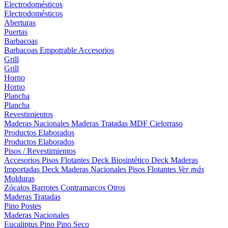
Electrodomésticos
Electrodomésticos
Aberturas
Puertas
Barbacoas
Barbacoas
Empotrable
Accesorios
Grill
Grill
Horno
Horno
Plancha
Plancha
Revestimientos
Maderas Nacionales
Maderas Tratadas
MDF
Cielorraso
Productos Elaborados
Productos Elaborados
Pisos / Revestimientos
Accesorios Pisos Flotantes
Deck Biosintético
Deck Maderas
Importadas
Deck Maderas Nacionales
Pisos Flotantes
Ver más
Molduras
Zócalos
Barrotes
Contramarcos
Otros
Maderas Tratadas
Pino
Postes
Maderas Nacionales
Eucaliptus
Pino
Pino Seco