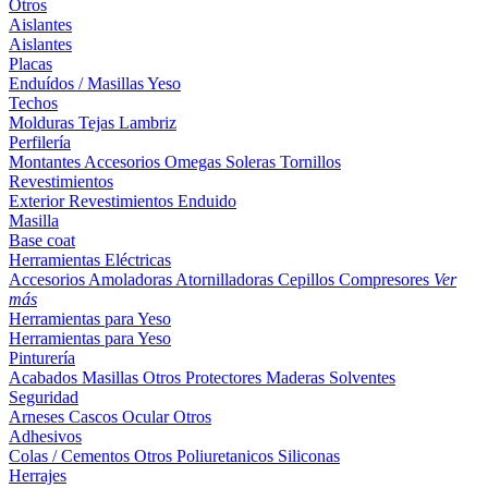
Otros
Aislantes
Aislantes
Placas
Enduídos / Masillas
Yeso
Techos
Molduras
Tejas
Lambriz
Perfilería
Montantes
Accesorios
Omegas
Soleras
Tornillos
Revestimientos
Exterior
Revestimientos
Enduido
Masilla
Base coat
Herramientas Eléctricas
Accesorios
Amoladoras
Atornilladoras
Cepillos
Compresores
Ver
más
Herramientas para Yeso
Herramientas para Yeso
Pinturería
Acabados
Masillas
Otros
Protectores Maderas
Solventes
Seguridad
Arneses
Cascos
Ocular
Otros
Adhesivos
Colas / Cementos
Otros
Poliuretanicos
Siliconas
Herrajes