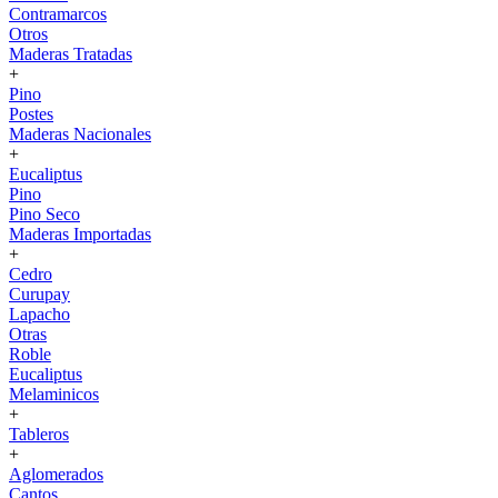
Contramarcos
Otros
Maderas Tratadas
+
Pino
Postes
Maderas Nacionales
+
Eucaliptus
Pino
Pino Seco
Maderas Importadas
+
Cedro
Curupay
Lapacho
Otras
Roble
Eucaliptus
Melaminicos
+
Tableros
+
Aglomerados
Cantos