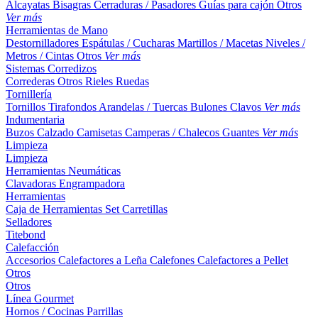
Alcayatas
Bisagras
Cerraduras / Pasadores
Guías para cajón
Otros
Ver más
Herramientas de Mano
Destornilladores
Espátulas / Cucharas
Martillos / Macetas
Niveles /
Metros / Cintas
Otros
Ver más
Sistemas Corredizos
Correderas
Otros
Rieles
Ruedas
Tornillería
Tornillos
Tirafondos
Arandelas / Tuercas
Bulones
Clavos
Ver más
Indumentaria
Buzos
Calzado
Camisetas
Camperas / Chalecos
Guantes
Ver más
Limpieza
Limpieza
Herramientas Neumáticas
Clavadoras
Engrampadora
Herramientas
Caja de Herramientas
Set
Carretillas
Selladores
Titebond
Calefacción
Accesorios
Calefactores a Leña
Calefones
Calefactores a Pellet
Otros
Otros
Línea Gourmet
Hornos / Cocinas
Parrillas