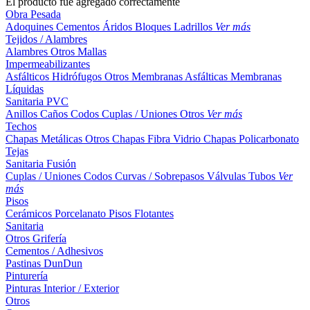
El producto fue agregado correctamente
Obra Pesada
Adoquines
Cementos
Áridos
Bloques
Ladrillos
Ver más
Tejidos / Alambres
Alambres
Otros
Mallas
Impermeabilizantes
Asfálticos
Hidrófugos
Otros
Membranas Asfálticas
Membranas
Líquidas
Sanitaria PVC
Anillos
Caños
Codos
Cuplas / Uniones
Otros
Ver más
Techos
Chapas Metálicas
Otros
Chapas Fibra Vidrio
Chapas Policarbonato
Tejas
Sanitaria Fusión
Cuplas / Uniones
Codos
Curvas / Sobrepasos
Válvulas
Tubos
Ver
más
Pisos
Cerámicos
Porcelanato
Pisos Flotantes
Sanitaria
Otros
Grifería
Cementos / Adhesivos
Pastinas
DunDun
Pinturería
Pinturas Interior / Exterior
Otros