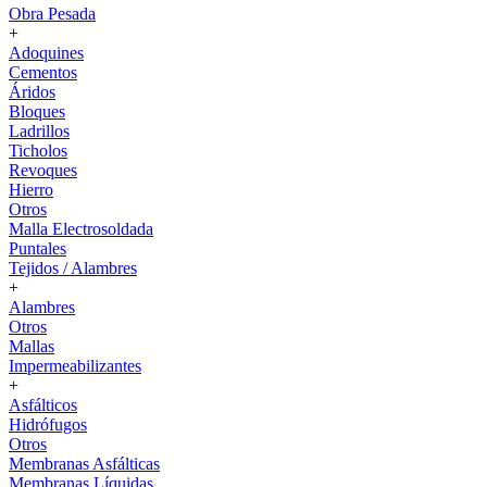
Obra Pesada
+
Adoquines
Cementos
Áridos
Bloques
Ladrillos
Ticholos
Revoques
Hierro
Otros
Malla Electrosoldada
Puntales
Tejidos / Alambres
+
Alambres
Otros
Mallas
Impermeabilizantes
+
Asfálticos
Hidrófugos
Otros
Membranas Asfálticas
Membranas Líquidas