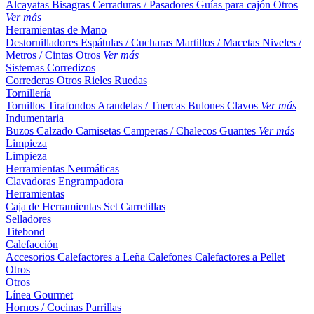
Alcayatas
Bisagras
Cerraduras / Pasadores
Guías para cajón
Otros
Ver más
Herramientas de Mano
Destornilladores
Espátulas / Cucharas
Martillos / Macetas
Niveles /
Metros / Cintas
Otros
Ver más
Sistemas Corredizos
Correderas
Otros
Rieles
Ruedas
Tornillería
Tornillos
Tirafondos
Arandelas / Tuercas
Bulones
Clavos
Ver más
Indumentaria
Buzos
Calzado
Camisetas
Camperas / Chalecos
Guantes
Ver más
Limpieza
Limpieza
Herramientas Neumáticas
Clavadoras
Engrampadora
Herramientas
Caja de Herramientas
Set
Carretillas
Selladores
Titebond
Calefacción
Accesorios
Calefactores a Leña
Calefones
Calefactores a Pellet
Otros
Otros
Línea Gourmet
Hornos / Cocinas
Parrillas