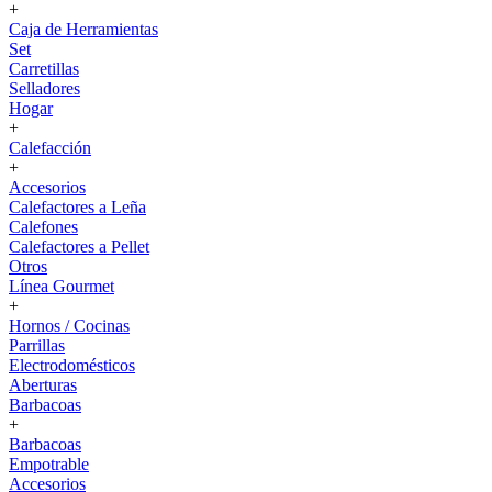
+
Caja de Herramientas
Set
Carretillas
Selladores
Hogar
+
Calefacción
+
Accesorios
Calefactores a Leña
Calefones
Calefactores a Pellet
Otros
Línea Gourmet
+
Hornos / Cocinas
Parrillas
Electrodomésticos
Aberturas
Barbacoas
+
Barbacoas
Empotrable
Accesorios