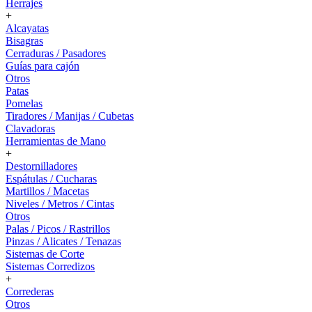
Herrajes
+
Alcayatas
Bisagras
Cerraduras / Pasadores
Guías para cajón
Otros
Patas
Pomelas
Tiradores / Manijas / Cubetas
Clavadoras
Herramientas de Mano
+
Destornilladores
Espátulas / Cucharas
Martillos / Macetas
Niveles / Metros / Cintas
Otros
Palas / Picos / Rastrillos
Pinzas / Alicates / Tenazas
Sistemas de Corte
Sistemas Corredizos
+
Correderas
Otros