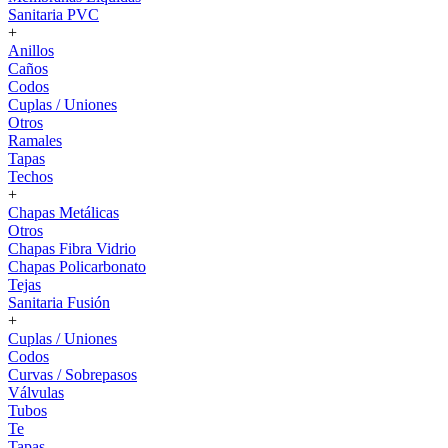
Sanitaria PVC
+
Anillos
Caños
Codos
Cuplas / Uniones
Otros
Ramales
Tapas
Techos
+
Chapas Metálicas
Otros
Chapas Fibra Vidrio
Chapas Policarbonato
Tejas
Sanitaria Fusión
+
Cuplas / Uniones
Codos
Curvas / Sobrepasos
Válvulas
Tubos
Te
Tapas