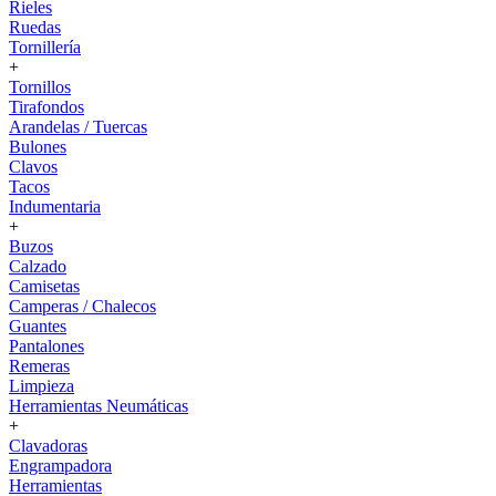
Rieles
Ruedas
Tornillería
+
Tornillos
Tirafondos
Arandelas / Tuercas
Bulones
Clavos
Tacos
Indumentaria
+
Buzos
Calzado
Camisetas
Camperas / Chalecos
Guantes
Pantalones
Remeras
Limpieza
Herramientas Neumáticas
+
Clavadoras
Engrampadora
Herramientas