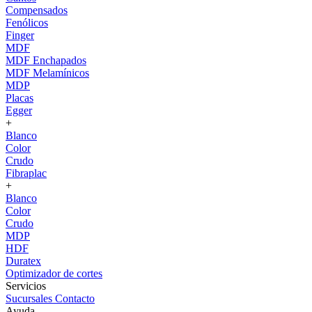
Compensados
Fenólicos
Finger
MDF
MDF Enchapados
MDF Melamínicos
MDP
Placas
Egger
+
Blanco
Color
Crudo
Fibraplac
+
Blanco
Color
Crudo
MDP
HDF
Duratex
Optimizador de cortes
Servicios
Sucursales
Contacto
Ayuda