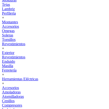
Molduras
Tejas
Lambriz
Perfilería
+
Montantes
Accesorios
Omegas
Soleras
Tornillos
Revestimientos
+
Exterior
Revestimientos
Enduido
Masilla
Ferretería
+
Herramientas Eléctricas
+
Accesorios
Amoladoras
Atornilladoras
Cepillos
Compresores