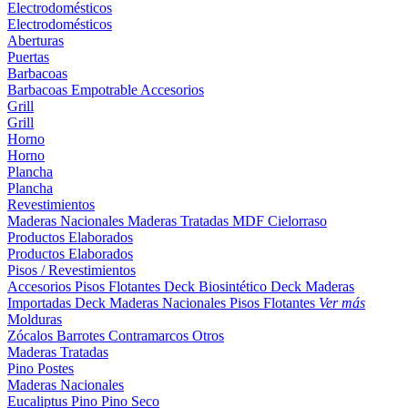
Electrodomésticos
Electrodomésticos
Aberturas
Puertas
Barbacoas
Barbacoas
Empotrable
Accesorios
Grill
Grill
Horno
Horno
Plancha
Plancha
Revestimientos
Maderas Nacionales
Maderas Tratadas
MDF
Cielorraso
Productos Elaborados
Productos Elaborados
Pisos / Revestimientos
Accesorios Pisos Flotantes
Deck Biosintético
Deck Maderas
Importadas
Deck Maderas Nacionales
Pisos Flotantes
Ver más
Molduras
Zócalos
Barrotes
Contramarcos
Otros
Maderas Tratadas
Pino
Postes
Maderas Nacionales
Eucaliptus
Pino
Pino Seco