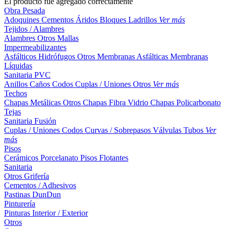
El producto fue agregado correctamente
Obra Pesada
Adoquines
Cementos
Áridos
Bloques
Ladrillos
Ver más
Tejidos / Alambres
Alambres
Otros
Mallas
Impermeabilizantes
Asfálticos
Hidrófugos
Otros
Membranas Asfálticas
Membranas
Líquidas
Sanitaria PVC
Anillos
Caños
Codos
Cuplas / Uniones
Otros
Ver más
Techos
Chapas Metálicas
Otros
Chapas Fibra Vidrio
Chapas Policarbonato
Tejas
Sanitaria Fusión
Cuplas / Uniones
Codos
Curvas / Sobrepasos
Válvulas
Tubos
Ver
más
Pisos
Cerámicos
Porcelanato
Pisos Flotantes
Sanitaria
Otros
Grifería
Cementos / Adhesivos
Pastinas
DunDun
Pinturería
Pinturas Interior / Exterior
Otros