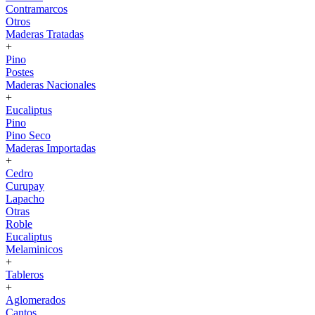
Contramarcos
Otros
Maderas Tratadas
+
Pino
Postes
Maderas Nacionales
+
Eucaliptus
Pino
Pino Seco
Maderas Importadas
+
Cedro
Curupay
Lapacho
Otras
Roble
Eucaliptus
Melaminicos
+
Tableros
+
Aglomerados
Cantos