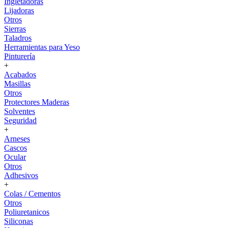
Ingletadoras
Lijadoras
Otros
Sierras
Taladros
Herramientas para Yeso
Pinturería
+
Acabados
Masillas
Otros
Protectores Maderas
Solventes
Seguridad
+
Arneses
Cascos
Ocular
Otros
Adhesivos
+
Colas / Cementos
Otros
Poliuretanicos
Siliconas