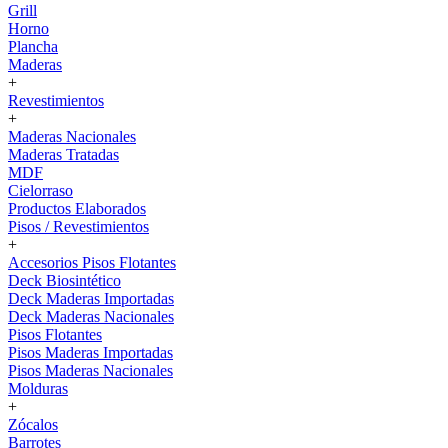
Grill
Horno
Plancha
Maderas
+
Revestimientos
+
Maderas Nacionales
Maderas Tratadas
MDF
Cielorraso
Productos Elaborados
Pisos / Revestimientos
+
Accesorios Pisos Flotantes
Deck Biosintético
Deck Maderas Importadas
Deck Maderas Nacionales
Pisos Flotantes
Pisos Maderas Importadas
Pisos Maderas Nacionales
Molduras
+
Zócalos
Barrotes