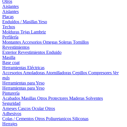
Otros
Aislantes
Aislantes
Placas
Enduídos / Masillas
Yeso
Techos
Molduras
Tejas
Lambriz
Perfilería
Montantes
Accesorios
Omegas
Soleras
Tornillos
Revestimientos
Exterior
Revestimientos
Enduido
Masilla
Base coat
Herramientas Eléctricas
Accesorios
Amoladoras
Atornilladoras
Cepillos
Compresores
Ver
más
Herramientas para Yeso
Herramientas para Yeso
Pinturería
Acabados
Masillas
Otros
Protectores Maderas
Solventes
Seguridad
Arneses
Cascos
Ocular
Otros
Adhesivos
Colas / Cementos
Otros
Poliuretanicos
Siliconas
Herrajes