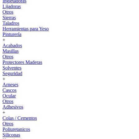
Ingletadoras
Lijadoras
Otros
Sierras
Taladros
Herramientas para Yeso
Pinturería
+
Acabados
Masillas
Otros
Protectores Maderas
Solventes
Seguridad
+
Arneses
Cascos
Ocular
Otros
Adhesivos
+
Colas / Cementos
Otros
Poliuretanicos
Siliconas