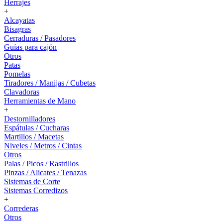
Herrajes
+
Alcayatas
Bisagras
Cerraduras / Pasadores
Guías para cajón
Otros
Patas
Pomelas
Tiradores / Manijas / Cubetas
Clavadoras
Herramientas de Mano
+
Destornilladores
Espátulas / Cucharas
Martillos / Macetas
Niveles / Metros / Cintas
Otros
Palas / Picos / Rastrillos
Pinzas / Alicates / Tenazas
Sistemas de Corte
Sistemas Corredizos
+
Correderas
Otros