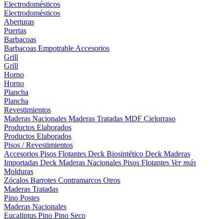
Electrodomésticos
Electrodomésticos
Aberturas
Puertas
Barbacoas
Barbacoas
Empotrable
Accesorios
Grill
Grill
Horno
Horno
Plancha
Plancha
Revestimientos
Maderas Nacionales
Maderas Tratadas
MDF
Cielorraso
Productos Elaborados
Productos Elaborados
Pisos / Revestimientos
Accesorios Pisos Flotantes
Deck Biosintético
Deck Maderas
Importadas
Deck Maderas Nacionales
Pisos Flotantes
Ver más
Molduras
Zócalos
Barrotes
Contramarcos
Otros
Maderas Tratadas
Pino
Postes
Maderas Nacionales
Eucaliptus
Pino
Pino Seco