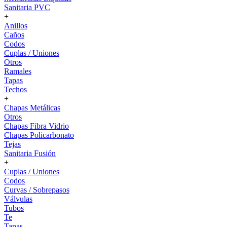
Sanitaria PVC
+
Anillos
Caños
Codos
Cuplas / Uniones
Otros
Ramales
Tapas
Techos
+
Chapas Metálicas
Otros
Chapas Fibra Vidrio
Chapas Policarbonato
Tejas
Sanitaria Fusión
+
Cuplas / Uniones
Codos
Curvas / Sobrepasos
Válvulas
Tubos
Te
Tapas