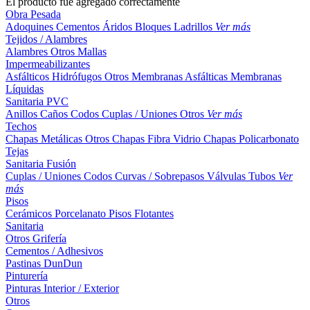
El producto fue agregado correctamente
Obra Pesada
Adoquines
Cementos
Áridos
Bloques
Ladrillos
Ver más
Tejidos / Alambres
Alambres
Otros
Mallas
Impermeabilizantes
Asfálticos
Hidrófugos
Otros
Membranas Asfálticas
Membranas
Líquidas
Sanitaria PVC
Anillos
Caños
Codos
Cuplas / Uniones
Otros
Ver más
Techos
Chapas Metálicas
Otros
Chapas Fibra Vidrio
Chapas Policarbonato
Tejas
Sanitaria Fusión
Cuplas / Uniones
Codos
Curvas / Sobrepasos
Válvulas
Tubos
Ver
más
Pisos
Cerámicos
Porcelanato
Pisos Flotantes
Sanitaria
Otros
Grifería
Cementos / Adhesivos
Pastinas
DunDun
Pinturería
Pinturas Interior / Exterior
Otros