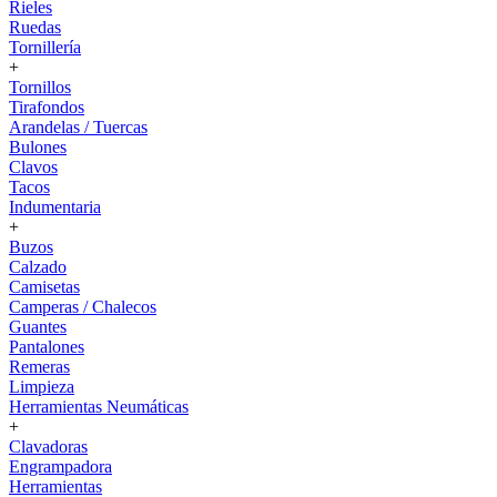
Rieles
Ruedas
Tornillería
+
Tornillos
Tirafondos
Arandelas / Tuercas
Bulones
Clavos
Tacos
Indumentaria
+
Buzos
Calzado
Camisetas
Camperas / Chalecos
Guantes
Pantalones
Remeras
Limpieza
Herramientas Neumáticas
+
Clavadoras
Engrampadora
Herramientas