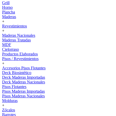
Grill
Horno
Plancha
Maderas
+
Revestimientos
+
Maderas Nacionales
Maderas Tratadas
MDF
Cielorraso
Productos Elaborados
Pisos / Revestimientos
+
Accesorios Pisos Flotantes
Deck Biosintético
Deck Maderas Importadas
Deck Maderas Nacionales
Pisos Flotantes
Pisos Maderas Importadas
Pisos Maderas Nacionales
Molduras
+
Zócalos
Barrotes