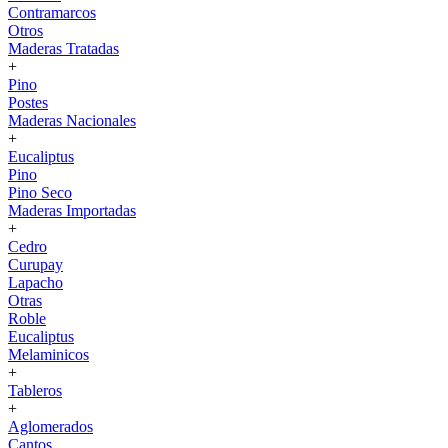
Contramarcos
Otros
Maderas Tratadas
+
Pino
Postes
Maderas Nacionales
+
Eucaliptus
Pino
Pino Seco
Maderas Importadas
+
Cedro
Curupay
Lapacho
Otras
Roble
Eucaliptus
Melaminicos
+
Tableros
+
Aglomerados
Cantos