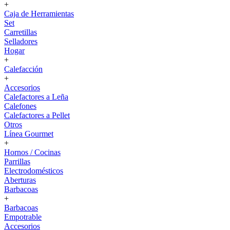
+
Caja de Herramientas
Set
Carretillas
Selladores
Hogar
+
Calefacción
+
Accesorios
Calefactores a Leña
Calefones
Calefactores a Pellet
Otros
Línea Gourmet
+
Hornos / Cocinas
Parrillas
Electrodomésticos
Aberturas
Barbacoas
+
Barbacoas
Empotrable
Accesorios