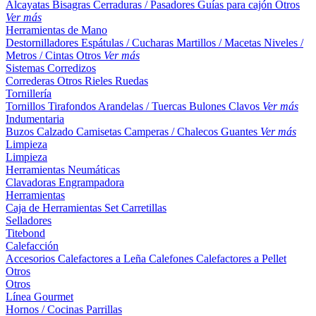
Alcayatas
Bisagras
Cerraduras / Pasadores
Guías para cajón
Otros
Ver más
Herramientas de Mano
Destornilladores
Espátulas / Cucharas
Martillos / Macetas
Niveles /
Metros / Cintas
Otros
Ver más
Sistemas Corredizos
Correderas
Otros
Rieles
Ruedas
Tornillería
Tornillos
Tirafondos
Arandelas / Tuercas
Bulones
Clavos
Ver más
Indumentaria
Buzos
Calzado
Camisetas
Camperas / Chalecos
Guantes
Ver más
Limpieza
Limpieza
Herramientas Neumáticas
Clavadoras
Engrampadora
Herramientas
Caja de Herramientas
Set
Carretillas
Selladores
Titebond
Calefacción
Accesorios
Calefactores a Leña
Calefones
Calefactores a Pellet
Otros
Otros
Línea Gourmet
Hornos / Cocinas
Parrillas