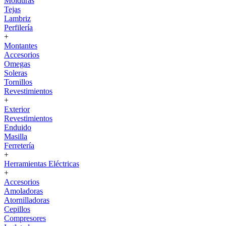
Molduras
Tejas
Lambriz
Perfilería
+
Montantes
Accesorios
Omegas
Soleras
Tornillos
Revestimientos
+
Exterior
Revestimientos
Enduido
Masilla
Ferretería
+
Herramientas Eléctricas
+
Accesorios
Amoladoras
Atornilladoras
Cepillos
Compresores