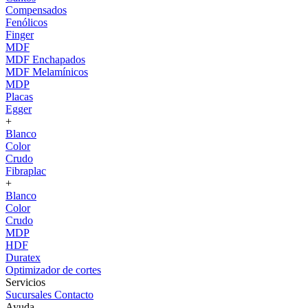
Compensados
Fenólicos
Finger
MDF
MDF Enchapados
MDF Melamínicos
MDP
Placas
Egger
+
Blanco
Color
Crudo
Fibraplac
+
Blanco
Color
Crudo
MDP
HDF
Duratex
Optimizador de cortes
Servicios
Sucursales
Contacto
Ayuda