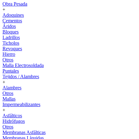
Obra Pesada
+
Adoquines
Cementos
Áridos
Bloques
Ladrillos
Ticholos
Revoques
Hierro
Otros
Malla Electrosoldada
Puntales
Tejidos / Alambres
+
Alambres
Otros
Mallas
Impermeabilizantes
+
Asfálticos
Hidrófugos
Otros
Membranas Asfálticas
Membranas Líquidas