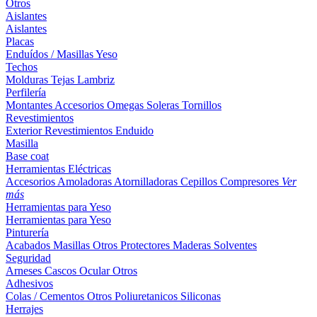
Otros
Aislantes
Aislantes
Placas
Enduídos / Masillas
Yeso
Techos
Molduras
Tejas
Lambriz
Perfilería
Montantes
Accesorios
Omegas
Soleras
Tornillos
Revestimientos
Exterior
Revestimientos
Enduido
Masilla
Base coat
Herramientas Eléctricas
Accesorios
Amoladoras
Atornilladoras
Cepillos
Compresores
Ver
más
Herramientas para Yeso
Herramientas para Yeso
Pinturería
Acabados
Masillas
Otros
Protectores Maderas
Solventes
Seguridad
Arneses
Cascos
Ocular
Otros
Adhesivos
Colas / Cementos
Otros
Poliuretanicos
Siliconas
Herrajes