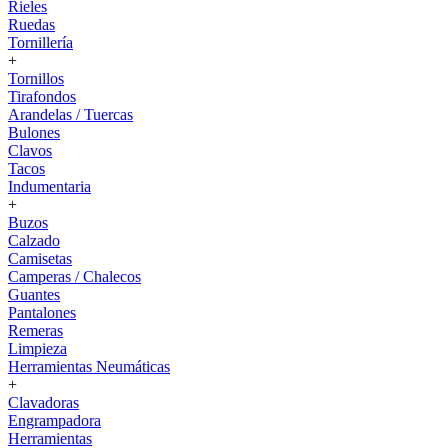
Rieles
Ruedas
Tornillería
+
Tornillos
Tirafondos
Arandelas / Tuercas
Bulones
Clavos
Tacos
Indumentaria
+
Buzos
Calzado
Camisetas
Camperas / Chalecos
Guantes
Pantalones
Remeras
Limpieza
Herramientas Neumáticas
+
Clavadoras
Engrampadora
Herramientas