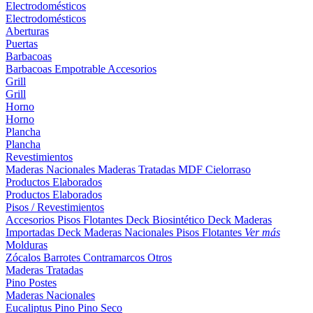
Electrodomésticos
Electrodomésticos
Aberturas
Puertas
Barbacoas
Barbacoas
Empotrable
Accesorios
Grill
Grill
Horno
Horno
Plancha
Plancha
Revestimientos
Maderas Nacionales
Maderas Tratadas
MDF
Cielorraso
Productos Elaborados
Productos Elaborados
Pisos / Revestimientos
Accesorios Pisos Flotantes
Deck Biosintético
Deck Maderas
Importadas
Deck Maderas Nacionales
Pisos Flotantes
Ver más
Molduras
Zócalos
Barrotes
Contramarcos
Otros
Maderas Tratadas
Pino
Postes
Maderas Nacionales
Eucaliptus
Pino
Pino Seco