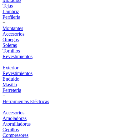
Molduras
Tejas
Lambriz
Perfilería
+
Montantes
Accesorios
Omegas
Soleras
Tornillos
Revestimientos
+
Exterior
Revestimientos
Enduido
Masilla
Ferretería
+
Herramientas Eléctricas
+
Accesorios
Amoladoras
Atornilladoras
Cepillos
Compresores