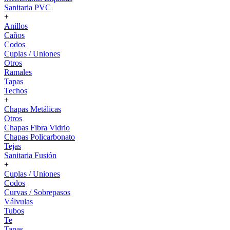
Sanitaria PVC
+
Anillos
Caños
Codos
Cuplas / Uniones
Otros
Ramales
Tapas
Techos
+
Chapas Metálicas
Otros
Chapas Fibra Vidrio
Chapas Policarbonato
Tejas
Sanitaria Fusión
+
Cuplas / Uniones
Codos
Curvas / Sobrepasos
Válvulas
Tubos
Te
Tapas