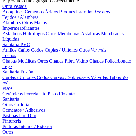
El producto fue agregado correctamente
Obra Pesada
Adoquines
Cementos
Áridos
Bloques
Ladrillos
Ver más
Tejidos / Alambres
Alambres
Otros
Mallas
Impermeabilizantes
Asfálticos
Hidrófugos
Otros
Membranas Asfálticas
Membranas
Líquidas
Sanitaria PVC
Anillos
Caños
Codos
Cuplas / Uniones
Otros
Ver más
Techos
Chapas Metálicas
Otros
Chapas Fibra Vidrio
Chapas Policarbonato
Tejas
Sanitaria Fusión
Cuplas / Uniones
Codos
Curvas / Sobrepasos
Válvulas
Tubos
Ver
más
Pisos
Cerámicos
Porcelanato
Pisos Flotantes
Sanitaria
Otros
Grifería
Cementos / Adhesivos
Pastinas
DunDun
Pinturería
Pinturas Interior / Exterior
Otros