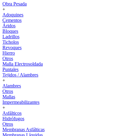
Obra Pesada
+
Adoquines
Cementos
Áridos
Bloques
Ladrillos
Ticholos
Revoques
Hierro
Otros
Malla Electrosoldada
Puntales
Tejidos / Alambres
+
Alambres
Otros
Mallas
Impermeabilizantes
+
Asfálticos
Hidrófugos
Otros
Membranas Asfálticas
Membranas Líquidas