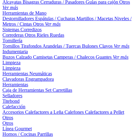
Alcayatas
Bisagras
Cerraduras / Pasadores
Guías para cajón
Otros
Ver más
Herramientas de Mano
Destornilladores
Espátulas / Cucharas
Martillos / Macetas
Niveles /
Metros / Cintas
Otros
Ver más
Sistemas Corredizos
Correderas
Otros
Rieles
Ruedas
Tornillería
Tornillos
Tirafondos
Arandelas / Tuercas
Bulones
Clavos
Ver más
Indumentaria
Buzos
Calzado
Camisetas
Camperas / Chalecos
Guantes
Ver más
Limpieza
Limpieza
Herramientas Neumáticas
Clavadoras
Engrampadora
Herramientas
Caja de Herramientas
Set
Carretillas
Selladores
Titebond
Calefacción
Accesorios
Calefactores a Leña
Calefones
Calefactores a Pellet
Otros
Otros
Línea Gourmet
Hornos / Cocinas
Parrillas