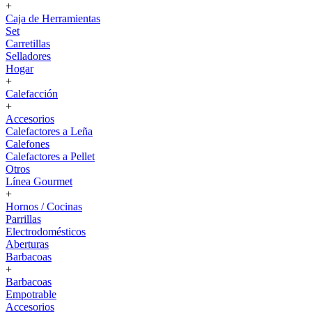
+
Caja de Herramientas
Set
Carretillas
Selladores
Hogar
+
Calefacción
+
Accesorios
Calefactores a Leña
Calefones
Calefactores a Pellet
Otros
Línea Gourmet
+
Hornos / Cocinas
Parrillas
Electrodomésticos
Aberturas
Barbacoas
+
Barbacoas
Empotrable
Accesorios