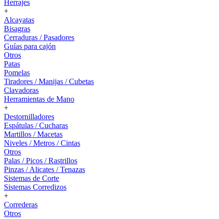
Herrajes
+
Alcayatas
Bisagras
Cerraduras / Pasadores
Guías para cajón
Otros
Patas
Pomelas
Tiradores / Manijas / Cubetas
Clavadoras
Herramientas de Mano
+
Destornilladores
Espátulas / Cucharas
Martillos / Macetas
Niveles / Metros / Cintas
Otros
Palas / Picos / Rastrillos
Pinzas / Alicates / Tenazas
Sistemas de Corte
Sistemas Corredizos
+
Correderas
Otros