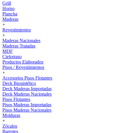
Grill
Horno
Plancha
Maderas
+
Revestimientos
+
Maderas Nacionales
Maderas Tratadas
MDF
Cielorraso
Productos Elaborados
Pisos / Revestimientos
+
Accesorios Pisos Flotantes
Deck Biosintético
Deck Maderas Importadas
Deck Maderas Nacionales
Pisos Flotantes
Pisos Maderas Importadas
Pisos Maderas Nacionales
Molduras
+
Zócalos
Barrotes