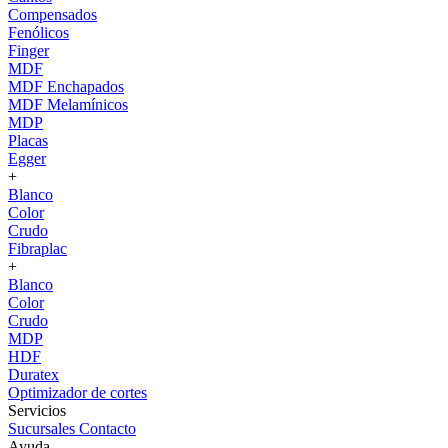
Compensados
Fenólicos
Finger
MDF
MDF Enchapados
MDF Melamínicos
MDP
Placas
Egger
+
Blanco
Color
Crudo
Fibraplac
+
Blanco
Color
Crudo
MDP
HDF
Duratex
Optimizador de cortes
Servicios
Sucursales
Contacto
Ayuda