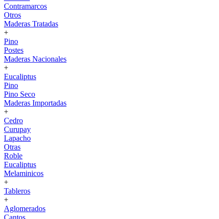
Contramarcos
Otros
Maderas Tratadas
+
Pino
Postes
Maderas Nacionales
+
Eucaliptus
Pino
Pino Seco
Maderas Importadas
+
Cedro
Curupay
Lapacho
Otras
Roble
Eucaliptus
Melaminicos
+
Tableros
+
Aglomerados
Cantos