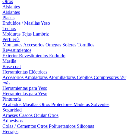
Otros
Aislantes
Aislantes
Placas
Enduídos / Masillas
Yeso
Techos
Molduras
Tejas
Lambriz
Perfilería
Montantes
Accesorios
Omegas
Soleras
Tornillos
Revestimientos
Exterior
Revestimientos
Enduido
Masilla
Base coat
Herramientas Eléctricas
Accesorios
Amoladoras
Atornilladoras
Cepillos
Compresores
Ver
más
Herramientas para Yeso
Herramientas para Yeso
Pinturería
Acabados
Masillas
Otros
Protectores Maderas
Solventes
Seguridad
Arneses
Cascos
Ocular
Otros
Adhesivos
Colas / Cementos
Otros
Poliuretanicos
Siliconas
Herrajes