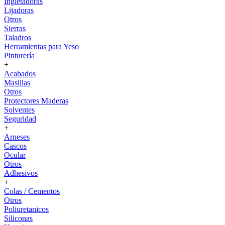
Ingletadoras
Lijadoras
Otros
Sierras
Taladros
Herramientas para Yeso
Pinturería
+
Acabados
Masillas
Otros
Protectores Maderas
Solventes
Seguridad
+
Arneses
Cascos
Ocular
Otros
Adhesivos
+
Colas / Cementos
Otros
Poliuretanicos
Siliconas