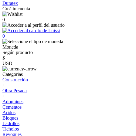
Duratex
Creá tu cuenta
0
0
Moneda
Según producto
$
USD
Categorias
Construcción
+
Obra Pesada
+
Adoquines
Cementos
Áridos
Bloques
Ladrillos
Ticholos
Revoques