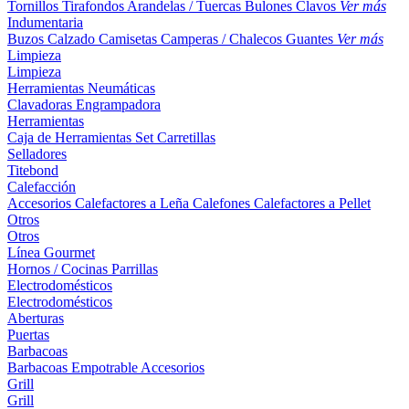
Tornillos
Tirafondos
Arandelas / Tuercas
Bulones
Clavos
Ver más
Indumentaria
Buzos
Calzado
Camisetas
Camperas / Chalecos
Guantes
Ver más
Limpieza
Limpieza
Herramientas Neumáticas
Clavadoras
Engrampadora
Herramientas
Caja de Herramientas
Set
Carretillas
Selladores
Titebond
Calefacción
Accesorios
Calefactores a Leña
Calefones
Calefactores a Pellet
Otros
Otros
Línea Gourmet
Hornos / Cocinas
Parrillas
Electrodomésticos
Electrodomésticos
Aberturas
Puertas
Barbacoas
Barbacoas
Empotrable
Accesorios
Grill
Grill