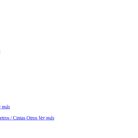
s
r más
etros / Cintas
Otros
Ver más