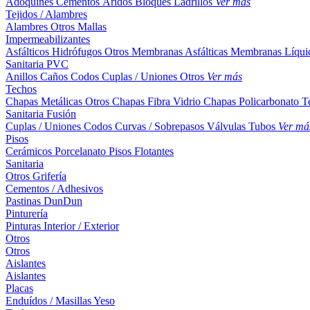
Adoquines
Cementos
Áridos
Bloques
Ladrillos
Ver más
Tejidos / Alambres
Alambres
Otros
Mallas
Impermeabilizantes
Asfálticos
Hidrófugos
Otros
Membranas Asfálticas
Membranas Líqui
Sanitaria PVC
Anillos
Caños
Codos
Cuplas / Uniones
Otros
Ver más
Techos
Chapas Metálicas
Otros
Chapas Fibra Vidrio
Chapas Policarbonato
T
Sanitaria Fusión
Cuplas / Uniones
Codos
Curvas / Sobrepasos
Válvulas
Tubos
Ver má
Pisos
Cerámicos
Porcelanato
Pisos Flotantes
Sanitaria
Otros
Grifería
Cementos / Adhesivos
Pastinas
DunDun
Pinturería
Pinturas Interior / Exterior
Otros
Otros
Aislantes
Aislantes
Placas
Enduídos / Masillas
Yeso