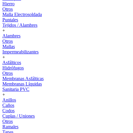
Hierro
Otros
Malla Electrosoldada
Puntales
Tejidos / Alambres
+
Alambres
Otros
Mallas
Impermeabilizantes
+
Asfálticos
Hidrófugos
Otros
Membranas Asfálticas
Membranas Líquidas
Sanitaria PVC
+
Anillos
Caños
Codos
Cuplas / Uniones
Otros
Ramales
Tapas