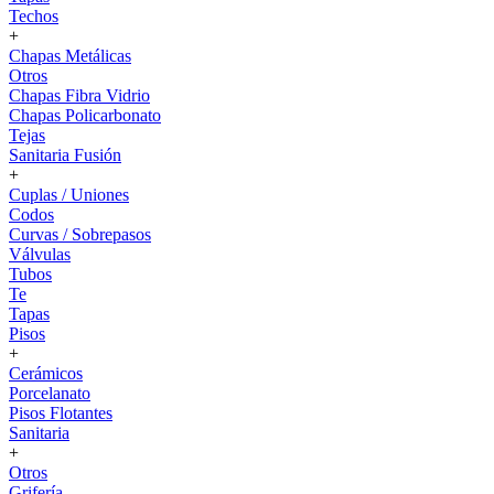
Techos
+
Chapas Metálicas
Otros
Chapas Fibra Vidrio
Chapas Policarbonato
Tejas
Sanitaria Fusión
+
Cuplas / Uniones
Codos
Curvas / Sobrepasos
Válvulas
Tubos
Te
Tapas
Pisos
+
Cerámicos
Porcelanato
Pisos Flotantes
Sanitaria
+
Otros
Grifería