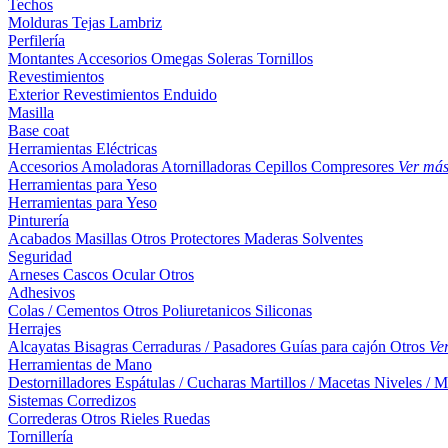
Techos
Molduras
Tejas
Lambriz
Perfilería
Montantes
Accesorios
Omegas
Soleras
Tornillos
Revestimientos
Exterior
Revestimientos
Enduido
Masilla
Base coat
Herramientas Eléctricas
Accesorios
Amoladoras
Atornilladoras
Cepillos
Compresores
Ver má
Herramientas para Yeso
Herramientas para Yeso
Pinturería
Acabados
Masillas
Otros
Protectores Maderas
Solventes
Seguridad
Arneses
Cascos
Ocular
Otros
Adhesivos
Colas / Cementos
Otros
Poliuretanicos
Siliconas
Herrajes
Alcayatas
Bisagras
Cerraduras / Pasadores
Guías para cajón
Otros
Ve
Herramientas de Mano
Destornilladores
Espátulas / Cucharas
Martillos / Macetas
Niveles / M
Sistemas Corredizos
Correderas
Otros
Rieles
Ruedas
Tornillería