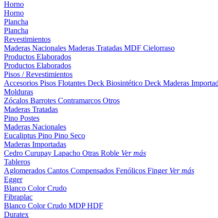
Horno
Horno
Plancha
Plancha
Revestimientos
Maderas Nacionales
Maderas Tratadas
MDF
Cielorraso
Productos Elaborados
Productos Elaborados
Pisos / Revestimientos
Accesorios Pisos Flotantes
Deck Biosintético
Deck Maderas Importa
Molduras
Zócalos
Barrotes
Contramarcos
Otros
Maderas Tratadas
Pino
Postes
Maderas Nacionales
Eucaliptus
Pino
Pino Seco
Maderas Importadas
Cedro
Curupay
Lapacho
Otras
Roble
Ver más
Tableros
Aglomerados
Cantos
Compensados
Fenólicos
Finger
Ver más
Egger
Blanco
Color
Crudo
Fibraplac
Blanco
Color
Crudo
MDP
HDF
Duratex