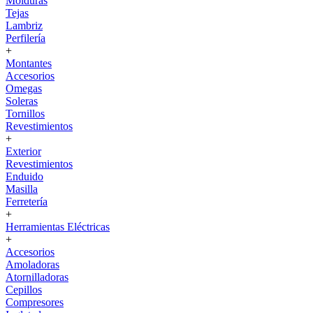
Molduras
Tejas
Lambriz
Perfilería
+
Montantes
Accesorios
Omegas
Soleras
Tornillos
Revestimientos
+
Exterior
Revestimientos
Enduido
Masilla
Ferretería
+
Herramientas Eléctricas
+
Accesorios
Amoladoras
Atornilladoras
Cepillos
Compresores