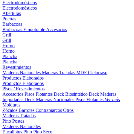
Electrodomésticos
Electrodomésticos
Aberturas
Puertas
Barbacoas
Barbacoas
Empotrable
Accesorios
Grill
Grill
Horno
Horno
Plancha
Plancha
Revestimientos
Maderas Nacionales
Maderas Tratadas
MDF
Cielorraso
Productos Elaborados
Productos Elaborados
Pisos / Revestimientos
Accesorios Pisos Flotantes
Deck Biosintético
Deck Maderas
Importadas
Deck Maderas Nacionales
Pisos Flotantes
Ver más
Molduras
Zócalos
Barrotes
Contramarcos
Otros
Maderas Tratadas
Pino
Postes
Maderas Nacionales
Eucaliptus
Pino
Pino Seco