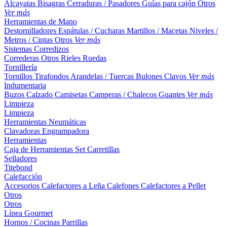
Alcayatas
Bisagras
Cerraduras / Pasadores
Guías para cajón
Otros
Ver más
Herramientas de Mano
Destornilladores
Espátulas / Cucharas
Martillos / Macetas
Niveles /
Metros / Cintas
Otros
Ver más
Sistemas Corredizos
Correderas
Otros
Rieles
Ruedas
Tornillería
Tornillos
Tirafondos
Arandelas / Tuercas
Bulones
Clavos
Ver más
Indumentaria
Buzos
Calzado
Camisetas
Camperas / Chalecos
Guantes
Ver más
Limpieza
Limpieza
Herramientas Neumáticas
Clavadoras
Engrampadora
Herramientas
Caja de Herramientas
Set
Carretillas
Selladores
Titebond
Calefacción
Accesorios
Calefactores a Leña
Calefones
Calefactores a Pellet
Otros
Otros
Línea Gourmet
Hornos / Cocinas
Parrillas