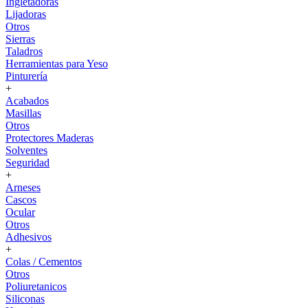
Ingletadoras
Lijadoras
Otros
Sierras
Taladros
Herramientas para Yeso
Pinturería
+
Acabados
Masillas
Otros
Protectores Maderas
Solventes
Seguridad
+
Arneses
Cascos
Ocular
Otros
Adhesivos
+
Colas / Cementos
Otros
Poliuretanicos
Siliconas