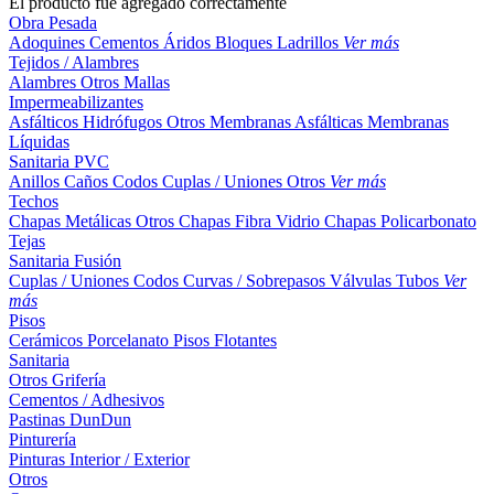
El producto fue agregado correctamente
Obra Pesada
Adoquines
Cementos
Áridos
Bloques
Ladrillos
Ver más
Tejidos / Alambres
Alambres
Otros
Mallas
Impermeabilizantes
Asfálticos
Hidrófugos
Otros
Membranas Asfálticas
Membranas
Líquidas
Sanitaria PVC
Anillos
Caños
Codos
Cuplas / Uniones
Otros
Ver más
Techos
Chapas Metálicas
Otros
Chapas Fibra Vidrio
Chapas Policarbonato
Tejas
Sanitaria Fusión
Cuplas / Uniones
Codos
Curvas / Sobrepasos
Válvulas
Tubos
Ver
más
Pisos
Cerámicos
Porcelanato
Pisos Flotantes
Sanitaria
Otros
Grifería
Cementos / Adhesivos
Pastinas
DunDun
Pinturería
Pinturas Interior / Exterior
Otros