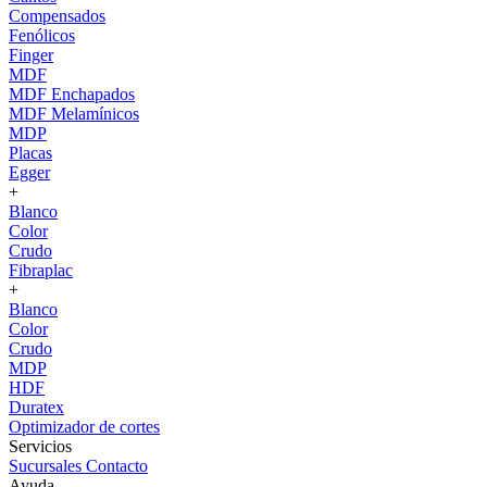
Compensados
Fenólicos
Finger
MDF
MDF Enchapados
MDF Melamínicos
MDP
Placas
Egger
+
Blanco
Color
Crudo
Fibraplac
+
Blanco
Color
Crudo
MDP
HDF
Duratex
Optimizador de cortes
Servicios
Sucursales
Contacto
Ayuda