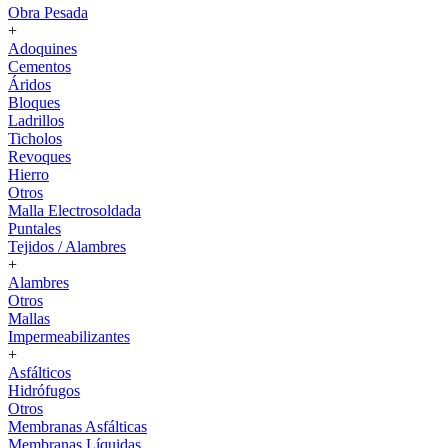
Obra Pesada
+
Adoquines
Cementos
Áridos
Bloques
Ladrillos
Ticholos
Revoques
Hierro
Otros
Malla Electrosoldada
Puntales
Tejidos / Alambres
+
Alambres
Otros
Mallas
Impermeabilizantes
+
Asfálticos
Hidrófugos
Otros
Membranas Asfálticas
Membranas Líquidas