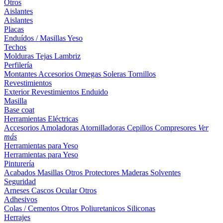
Otros
Aislantes
Aislantes
Placas
Enduídos / Masillas
Yeso
Techos
Molduras
Tejas
Lambriz
Perfilería
Montantes
Accesorios
Omegas
Soleras
Tornillos
Revestimientos
Exterior
Revestimientos
Enduido
Masilla
Base coat
Herramientas Eléctricas
Accesorios
Amoladoras
Atornilladoras
Cepillos
Compresores
Ver
más
Herramientas para Yeso
Herramientas para Yeso
Pinturería
Acabados
Masillas
Otros
Protectores Maderas
Solventes
Seguridad
Arneses
Cascos
Ocular
Otros
Adhesivos
Colas / Cementos
Otros
Poliuretanicos
Siliconas
Herrajes