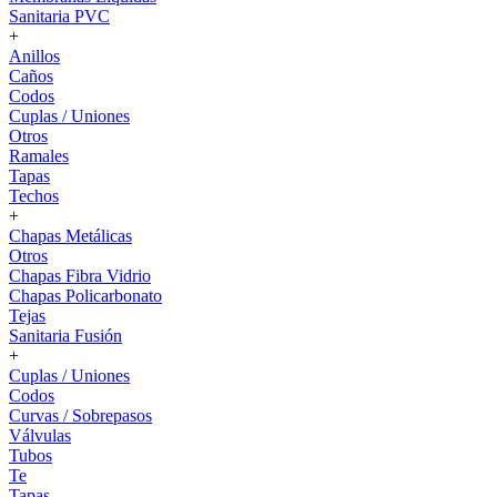
Sanitaria PVC
+
Anillos
Caños
Codos
Cuplas / Uniones
Otros
Ramales
Tapas
Techos
+
Chapas Metálicas
Otros
Chapas Fibra Vidrio
Chapas Policarbonato
Tejas
Sanitaria Fusión
+
Cuplas / Uniones
Codos
Curvas / Sobrepasos
Válvulas
Tubos
Te
Tapas