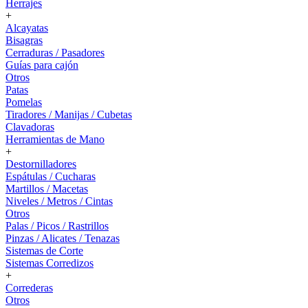
Herrajes
+
Alcayatas
Bisagras
Cerraduras / Pasadores
Guías para cajón
Otros
Patas
Pomelas
Tiradores / Manijas / Cubetas
Clavadoras
Herramientas de Mano
+
Destornilladores
Espátulas / Cucharas
Martillos / Macetas
Niveles / Metros / Cintas
Otros
Palas / Picos / Rastrillos
Pinzas / Alicates / Tenazas
Sistemas de Corte
Sistemas Corredizos
+
Correderas
Otros