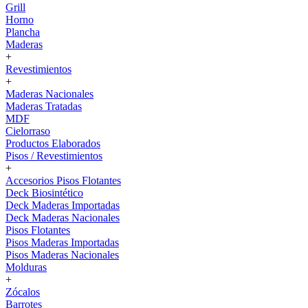
Grill
Horno
Plancha
Maderas
+
Revestimientos
+
Maderas Nacionales
Maderas Tratadas
MDF
Cielorraso
Productos Elaborados
Pisos / Revestimientos
+
Accesorios Pisos Flotantes
Deck Biosintético
Deck Maderas Importadas
Deck Maderas Nacionales
Pisos Flotantes
Pisos Maderas Importadas
Pisos Maderas Nacionales
Molduras
+
Zócalos
Barrotes