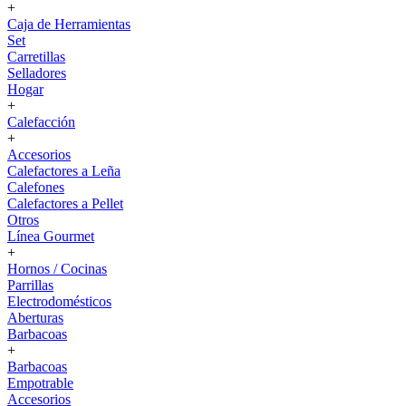
+
Caja de Herramientas
Set
Carretillas
Selladores
Hogar
+
Calefacción
+
Accesorios
Calefactores a Leña
Calefones
Calefactores a Pellet
Otros
Línea Gourmet
+
Hornos / Cocinas
Parrillas
Electrodomésticos
Aberturas
Barbacoas
+
Barbacoas
Empotrable
Accesorios