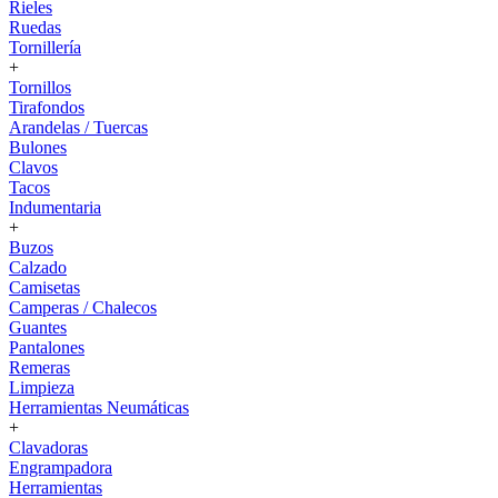
Rieles
Ruedas
Tornillería
+
Tornillos
Tirafondos
Arandelas / Tuercas
Bulones
Clavos
Tacos
Indumentaria
+
Buzos
Calzado
Camisetas
Camperas / Chalecos
Guantes
Pantalones
Remeras
Limpieza
Herramientas Neumáticas
+
Clavadoras
Engrampadora
Herramientas