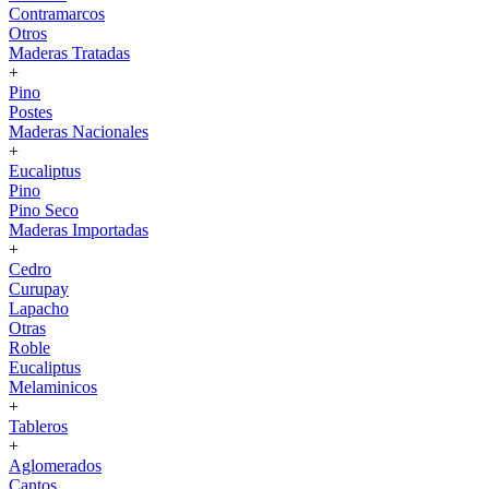
Contramarcos
Otros
Maderas Tratadas
+
Pino
Postes
Maderas Nacionales
+
Eucaliptus
Pino
Pino Seco
Maderas Importadas
+
Cedro
Curupay
Lapacho
Otras
Roble
Eucaliptus
Melaminicos
+
Tableros
+
Aglomerados
Cantos