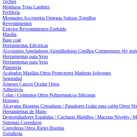
Techos
Molduras
Tejas
Lambriz
Perfilería
Montantes
Accesorios
Omegas
Soleras
Tornillos
Revestimientos
Exterior
Revestimientos
Enduido
Masilla
Base coat
Herramientas Eléctricas
Accesorios
Amoladoras
Atornilladoras
Cepillos
Compresores
Ver má
Herramientas para Yeso
Herramientas para Yeso
Pinturería
Acabados
Masillas
Otros
Protectores Maderas
Solventes
Seguridad
Arneses
Cascos
Ocular
Otros
Adhesivos
Colas / Cementos
Otros
Poliuretanicos
Siliconas
Herrajes
Alcayatas
Bisagras
Cerraduras / Pasadores
Guías para cajón
Otros
Ve
Herramientas de Mano
Destornilladores
Espátulas / Cucharas
Martillos / Macetas
Niveles / M
Sistemas Corredizos
Correderas
Otros
Rieles
Ruedas
Tornillería