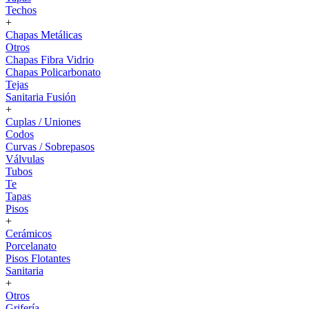
Techos
+
Chapas Metálicas
Otros
Chapas Fibra Vidrio
Chapas Policarbonato
Tejas
Sanitaria Fusión
+
Cuplas / Uniones
Codos
Curvas / Sobrepasos
Válvulas
Tubos
Te
Tapas
Pisos
+
Cerámicos
Porcelanato
Pisos Flotantes
Sanitaria
+
Otros
Grifería