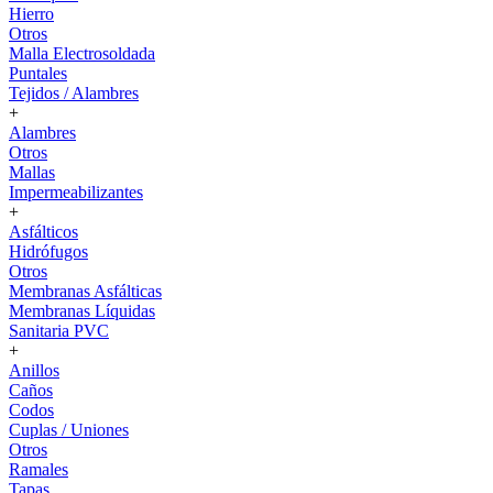
Hierro
Otros
Malla Electrosoldada
Puntales
Tejidos / Alambres
+
Alambres
Otros
Mallas
Impermeabilizantes
+
Asfálticos
Hidrófugos
Otros
Membranas Asfálticas
Membranas Líquidas
Sanitaria PVC
+
Anillos
Caños
Codos
Cuplas / Uniones
Otros
Ramales
Tapas