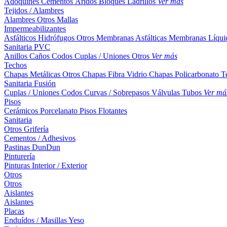
Adoquines
Cementos
Áridos
Bloques
Ladrillos
Ver más
Tejidos / Alambres
Alambres
Otros
Mallas
Impermeabilizantes
Asfálticos
Hidrófugos
Otros
Membranas Asfálticas
Membranas Líqui
Sanitaria PVC
Anillos
Caños
Codos
Cuplas / Uniones
Otros
Ver más
Techos
Chapas Metálicas
Otros
Chapas Fibra Vidrio
Chapas Policarbonato
T
Sanitaria Fusión
Cuplas / Uniones
Codos
Curvas / Sobrepasos
Válvulas
Tubos
Ver má
Pisos
Cerámicos
Porcelanato
Pisos Flotantes
Sanitaria
Otros
Grifería
Cementos / Adhesivos
Pastinas
DunDun
Pinturería
Pinturas Interior / Exterior
Otros
Otros
Aislantes
Aislantes
Placas
Enduídos / Masillas
Yeso