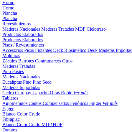
Horno
Horno
Plancha
Plancha
Revestimientos
Maderas Nacionales
Maderas Tratadas
MDF
Cielorraso
Productos Elaborados
Productos Elaborados
Pisos / Revestimientos
Accesorios Pisos Flotantes
Deck Biosintético
Deck Maderas Importa
Molduras
Zócalos
Barrotes
Contramarcos
Otros
Maderas Tratadas
Pino
Postes
Maderas Nacionales
Eucaliptus
Pino
Pino Seco
Maderas Importadas
Cedro
Curupay
Lapacho
Otras
Roble
Ver más
Tableros
Aglomerados
Cantos
Compensados
Fenólicos
Finger
Ver más
Egger
Blanco
Color
Crudo
Fibraplac
Blanco
Color
Crudo
MDP
HDF
Duratex