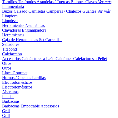
Tornillos
Tirafondos
Arandelas / Tuercas
Bulones
Clavos
Ver más
Indumentaria
Buzos
Calzado
Camisetas
Camperas / Chalecos
Guantes
Ver más
Limpieza
Limpieza
Herramientas Neumáticas
Clavadoras
Engrampadora
Herramientas
Caja de Herramientas
Set
Carretillas
Selladores
Titebond
Calefacción
Accesorios
Calefactores a Leña
Calefones
Calefactores a Pellet
Otros
Otros
Línea Gourmet
Hornos / Cocinas
Parrillas
Electrodomésticos
Electrodomésticos
Aberturas
Puertas
Barbacoas
Barbacoas
Empotrable
Accesorios
Grill
Grill