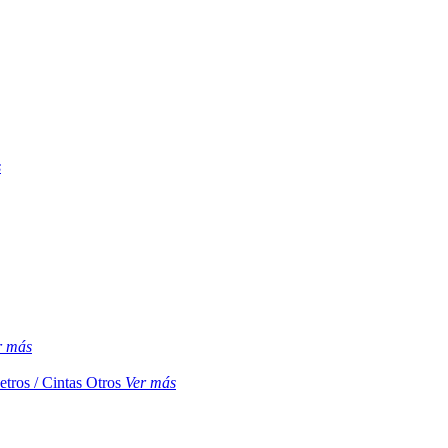
s
r más
etros / Cintas
Otros
Ver más