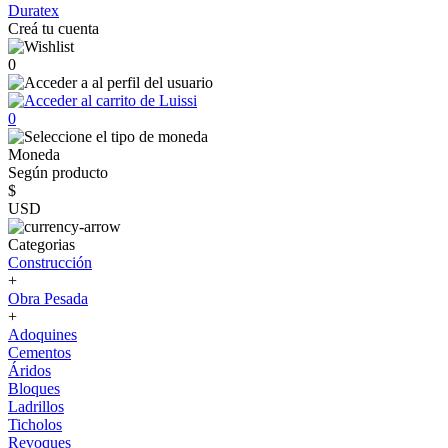
Duratex
Creá tu cuenta
0
0
Moneda
Según producto
$
USD
Categorias
Construcción
+
Obra Pesada
+
Adoquines
Cementos
Áridos
Bloques
Ladrillos
Ticholos
Revoques