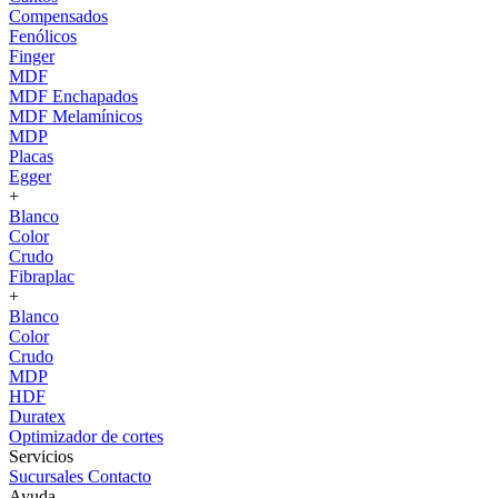
Compensados
Fenólicos
Finger
MDF
MDF Enchapados
MDF Melamínicos
MDP
Placas
Egger
+
Blanco
Color
Crudo
Fibraplac
+
Blanco
Color
Crudo
MDP
HDF
Duratex
Optimizador de cortes
Servicios
Sucursales
Contacto
Ayuda