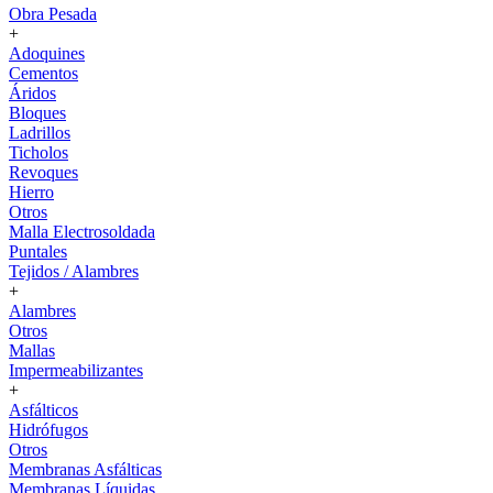
Obra Pesada
+
Adoquines
Cementos
Áridos
Bloques
Ladrillos
Ticholos
Revoques
Hierro
Otros
Malla Electrosoldada
Puntales
Tejidos / Alambres
+
Alambres
Otros
Mallas
Impermeabilizantes
+
Asfálticos
Hidrófugos
Otros
Membranas Asfálticas
Membranas Líquidas