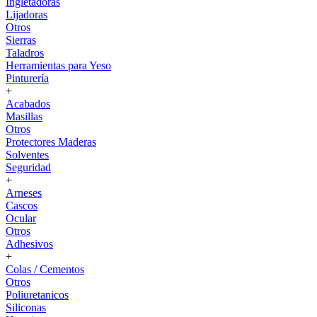
Ingletadoras
Lijadoras
Otros
Sierras
Taladros
Herramientas para Yeso
Pinturería
+
Acabados
Masillas
Otros
Protectores Maderas
Solventes
Seguridad
+
Arneses
Cascos
Ocular
Otros
Adhesivos
+
Colas / Cementos
Otros
Poliuretanicos
Siliconas