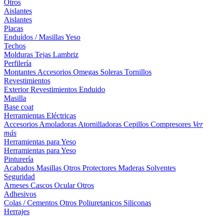
Otros
Aislantes
Aislantes
Placas
Enduídos / Masillas
Yeso
Techos
Molduras
Tejas
Lambriz
Perfilería
Montantes
Accesorios
Omegas
Soleras
Tornillos
Revestimientos
Exterior
Revestimientos
Enduido
Masilla
Base coat
Herramientas Eléctricas
Accesorios
Amoladoras
Atornilladoras
Cepillos
Compresores
Ver
más
Herramientas para Yeso
Herramientas para Yeso
Pinturería
Acabados
Masillas
Otros
Protectores Maderas
Solventes
Seguridad
Arneses
Cascos
Ocular
Otros
Adhesivos
Colas / Cementos
Otros
Poliuretanicos
Siliconas
Herrajes