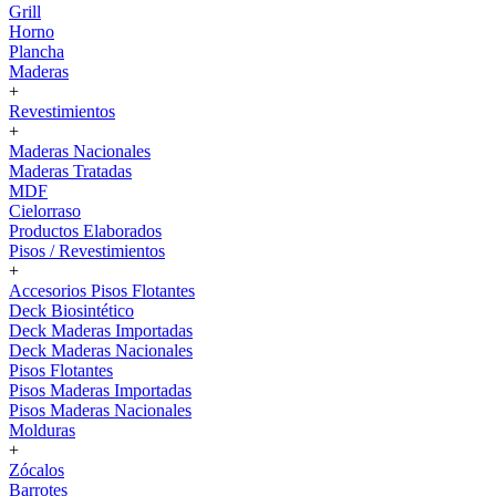
Grill
Horno
Plancha
Maderas
+
Revestimientos
+
Maderas Nacionales
Maderas Tratadas
MDF
Cielorraso
Productos Elaborados
Pisos / Revestimientos
+
Accesorios Pisos Flotantes
Deck Biosintético
Deck Maderas Importadas
Deck Maderas Nacionales
Pisos Flotantes
Pisos Maderas Importadas
Pisos Maderas Nacionales
Molduras
+
Zócalos
Barrotes