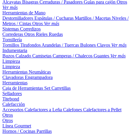
Alcayatas
Bisagras
Cerraduras / Pasadores
Guías para cajón
Otros
Ver más
Herramientas de Mano
Destornilladores
Espátulas / Cucharas
Martillos / Macetas
Niveles /
Metros / Cintas
Otros
Ver más
Sistemas Corredizos
Correderas
Otros
Rieles
Ruedas
Tornillería
Tornillos
Tirafondos
Arandelas / Tuercas
Bulones
Clavos
Ver más
Indumentaria
Buzos
Calzado
Camisetas
Camperas / Chalecos
Guantes
Ver más
Limpieza
Limpieza
Herramientas Neumáticas
Clavadoras
Engrampadora
Herramientas
Caja de Herramientas
Set
Carretillas
Selladores
Titebond
Calefacción
Accesorios
Calefactores a Leña
Calefones
Calefactores a Pellet
Otros
Otros
Línea Gourmet
Hornos / Cocinas
Parrillas