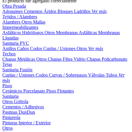
El producto fue agregado correctamente
Obra Pesada
Adoquines
Cementos
Áridos
Bloques
Ladrillos
Ver más
Tejidos / Alambres
Alambres
Otros
Mallas
Impermeabilizantes
Asfálticos
Hidrófugos
Otros
Membranas Asfálticas
Membranas
Líquidas
Sanitaria PVC
Anillos
Caños
Codos
Cuplas / Uniones
Otros
Ver más
Techos
Chapas Metálicas
Otros
Chapas Fibra Vidrio
Chapas Policarbonato
Tejas
Sanitaria Fusión
Cuplas / Uniones
Codos
Curvas / Sobrepasos
Válvulas
Tubos
Ver
más
Pisos
Cerámicos
Porcelanato
Pisos Flotantes
Sanitaria
Otros
Grifería
Cementos / Adhesivos
Pastinas
DunDun
Pinturería
Pinturas Interior / Exterior
Otros