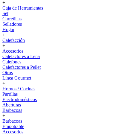
+
Caja de Herramientas
Set
Carretillas
Selladores
Hogar
+
Calefacción
+
Accesorios
Calefactores a Leña
Calefones
Calefactores a Pellet
Otros
Línea Gourmet
+
Hornos / Cocinas
Parrillas
Electrodomésticos
Aberturas
Barbacoas
+
Barbacoas
Empotrable
Accesorios