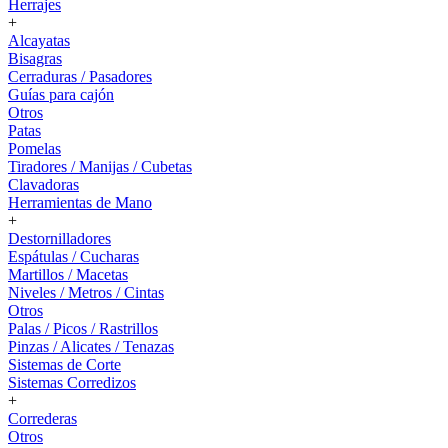
Herrajes
+
Alcayatas
Bisagras
Cerraduras / Pasadores
Guías para cajón
Otros
Patas
Pomelas
Tiradores / Manijas / Cubetas
Clavadoras
Herramientas de Mano
+
Destornilladores
Espátulas / Cucharas
Martillos / Macetas
Niveles / Metros / Cintas
Otros
Palas / Picos / Rastrillos
Pinzas / Alicates / Tenazas
Sistemas de Corte
Sistemas Corredizos
+
Correderas
Otros