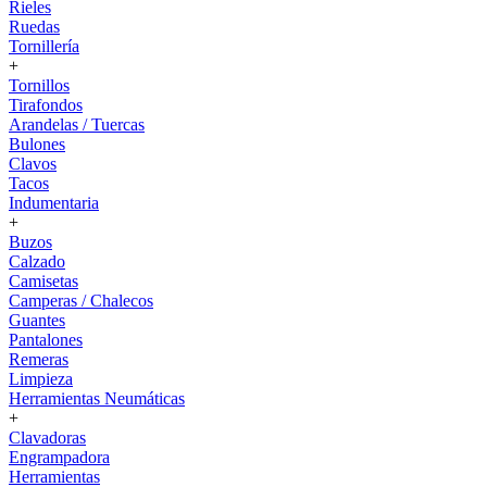
Rieles
Ruedas
Tornillería
+
Tornillos
Tirafondos
Arandelas / Tuercas
Bulones
Clavos
Tacos
Indumentaria
+
Buzos
Calzado
Camisetas
Camperas / Chalecos
Guantes
Pantalones
Remeras
Limpieza
Herramientas Neumáticas
+
Clavadoras
Engrampadora
Herramientas