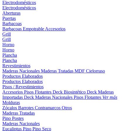
Electrodomésticos
Electrodomésticos
Aberturas
Puertas
Barbacoas
Barbacoas
Empotrable
Accesorios
Grill
Grill
Horno
Horno
Plancha
Plancha
Revestimientos
Maderas Nacionales
Maderas Tratadas
MDF
Cielorraso
Productos Elaborados
Productos Elaborados
Pisos / Revestimientos
Accesorios Pisos Flotantes
Deck Biosintético
Deck Maderas
Importadas
Deck Maderas Nacionales
Pisos Flotantes
Ver más
Molduras
Zócalos
Barrotes
Contramarcos
Otros
Maderas Tratadas
Pino
Postes
Maderas Nacionales
Eucaliptus
Pino
Pino Seco