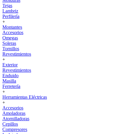
Molduras
Tejas
Lambriz
Perfilería
+
Montantes
Accesorios
Omegas
Soleras
Tornillos
Revestimientos
+
Exterior
Revestimientos
Enduido
Masilla
Ferretería
+
Herramientas Eléctricas
+
Accesorios
Amoladoras
Atornilladoras
Cepillos
Compresores