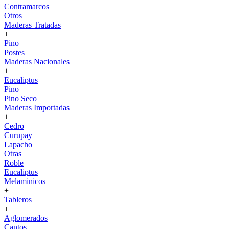
Contramarcos
Otros
Maderas Tratadas
+
Pino
Postes
Maderas Nacionales
+
Eucaliptus
Pino
Pino Seco
Maderas Importadas
+
Cedro
Curupay
Lapacho
Otras
Roble
Eucaliptus
Melaminicos
+
Tableros
+
Aglomerados
Cantos