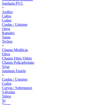
Sanitaria PVC
+
Anillos
Caños
Codos
Cuplas / Uniones
Otros
Ramales
Tapas
Techos
+
Chapas Metálicas
Otros
Chapas Fibra Vidrio
Chapas Policarbonato
Tejas
Sanitaria Fusión
+
Cuplas / Uniones
Codos
Curvas / Sobrepasos
Válvulas
Tubos
Te
Tapas