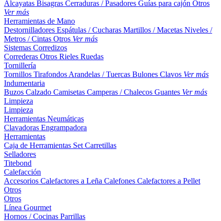
Alcayatas
Bisagras
Cerraduras / Pasadores
Guías para cajón
Otros
Ver más
Herramientas de Mano
Destornilladores
Espátulas / Cucharas
Martillos / Macetas
Niveles /
Metros / Cintas
Otros
Ver más
Sistemas Corredizos
Correderas
Otros
Rieles
Ruedas
Tornillería
Tornillos
Tirafondos
Arandelas / Tuercas
Bulones
Clavos
Ver más
Indumentaria
Buzos
Calzado
Camisetas
Camperas / Chalecos
Guantes
Ver más
Limpieza
Limpieza
Herramientas Neumáticas
Clavadoras
Engrampadora
Herramientas
Caja de Herramientas
Set
Carretillas
Selladores
Titebond
Calefacción
Accesorios
Calefactores a Leña
Calefones
Calefactores a Pellet
Otros
Otros
Línea Gourmet
Hornos / Cocinas
Parrillas