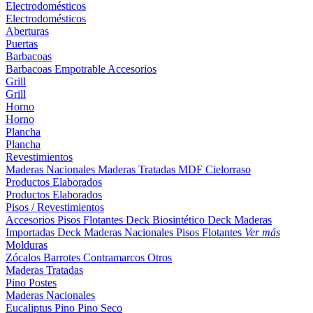
Electrodomésticos
Electrodomésticos
Aberturas
Puertas
Barbacoas
Barbacoas
Empotrable
Accesorios
Grill
Grill
Horno
Horno
Plancha
Plancha
Revestimientos
Maderas Nacionales
Maderas Tratadas
MDF
Cielorraso
Productos Elaborados
Productos Elaborados
Pisos / Revestimientos
Accesorios Pisos Flotantes
Deck Biosintético
Deck Maderas
Importadas
Deck Maderas Nacionales
Pisos Flotantes
Ver más
Molduras
Zócalos
Barrotes
Contramarcos
Otros
Maderas Tratadas
Pino
Postes
Maderas Nacionales
Eucaliptus
Pino
Pino Seco