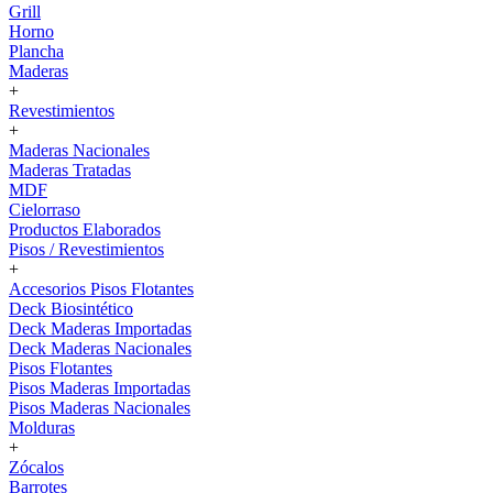
Grill
Horno
Plancha
Maderas
+
Revestimientos
+
Maderas Nacionales
Maderas Tratadas
MDF
Cielorraso
Productos Elaborados
Pisos / Revestimientos
+
Accesorios Pisos Flotantes
Deck Biosintético
Deck Maderas Importadas
Deck Maderas Nacionales
Pisos Flotantes
Pisos Maderas Importadas
Pisos Maderas Nacionales
Molduras
+
Zócalos
Barrotes