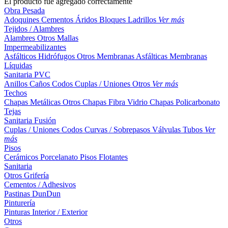
El producto fue agregado correctamente
Obra Pesada
Adoquines
Cementos
Áridos
Bloques
Ladrillos
Ver más
Tejidos / Alambres
Alambres
Otros
Mallas
Impermeabilizantes
Asfálticos
Hidrófugos
Otros
Membranas Asfálticas
Membranas
Líquidas
Sanitaria PVC
Anillos
Caños
Codos
Cuplas / Uniones
Otros
Ver más
Techos
Chapas Metálicas
Otros
Chapas Fibra Vidrio
Chapas Policarbonato
Tejas
Sanitaria Fusión
Cuplas / Uniones
Codos
Curvas / Sobrepasos
Válvulas
Tubos
Ver
más
Pisos
Cerámicos
Porcelanato
Pisos Flotantes
Sanitaria
Otros
Grifería
Cementos / Adhesivos
Pastinas
DunDun
Pinturería
Pinturas Interior / Exterior
Otros