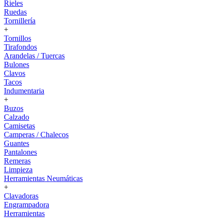
Rieles
Ruedas
Tornillería
+
Tornillos
Tirafondos
Arandelas / Tuercas
Bulones
Clavos
Tacos
Indumentaria
+
Buzos
Calzado
Camisetas
Camperas / Chalecos
Guantes
Pantalones
Remeras
Limpieza
Herramientas Neumáticas
+
Clavadoras
Engrampadora
Herramientas