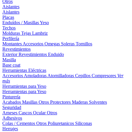
Otros
Aislantes
Aislantes
Placas
Enduídos / Masillas
Yeso
Techos
Molduras
Tejas
Lambriz
Perfilería
Montantes
Accesorios
Omegas
Soleras
Tornillos
Revestimientos
Exterior
Revestimientos
Enduido
Masilla
Base coat
Herramientas Eléctricas
Accesorios
Amoladoras
Atornilladoras
Cepillos
Compresores
Ver
más
Herramientas para Yeso
Herramientas para Yeso
Pinturería
Acabados
Masillas
Otros
Protectores Maderas
Solventes
Seguridad
Arneses
Cascos
Ocular
Otros
Adhesivos
Colas / Cementos
Otros
Poliuretanicos
Siliconas
Herrajes