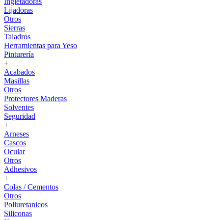
Ingletadoras
Lijadoras
Otros
Sierras
Taladros
Herramientas para Yeso
Pinturería
+
Acabados
Masillas
Otros
Protectores Maderas
Solventes
Seguridad
+
Arneses
Cascos
Ocular
Otros
Adhesivos
+
Colas / Cementos
Otros
Poliuretanicos
Siliconas