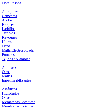
Obra Pesada
+
Adoquines
Cementos
Áridos
Bloques
Ladrillos
Ticholos
Revoques
Hierro
Otros
Malla Electrosoldada
Puntales
Tejidos / Alambres
+
Alambres
Otros
Mallas
Impermeabilizantes
+
Asfálticos
Hidrófugos
Otros
Membranas Asfálticas
Membranas Líquidas