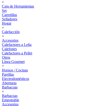
+
Caja de Herramientas
Set
Carretillas
Selladores
Hogar
+
Calefacción
+
Accesorios
Calefactores a Leña
Calefones
Calefactores a Pellet
Otros
Línea Gourmet
+
Hornos / Cocinas
Parrillas
Electrodomésticos
Aberturas
Barbacoas
+
Barbacoas
Empotrable
Accesorios