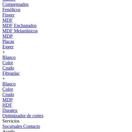
Compensados
Fenólicos
Finger
MDF
MDF Enchapados
MDF Melamínicos
MDP
Placas
Egger
+
Blanco
Color
Crudo
Fibraplac
+
Blanco
Color
Crudo
MDP
HDF
Duratex
Optimizador de cortes
Servicios
Sucursales
Contacto
Ayuda