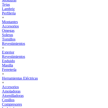
Molduras
Tejas
Lambriz
Perfilería
+
Montantes
Accesorios
Omegas
Soleras
Tornillos
Revestimientos
+
Exterior
Revestimientos
Enduido
Masilla
Ferretería
+
Herramientas Eléctricas
+
Accesorios
Amoladoras
Atornilladoras
Cepillos
Compresores