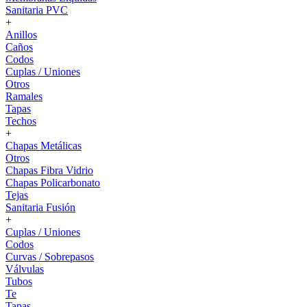
Sanitaria PVC
+
Anillos
Caños
Codos
Cuplas / Uniones
Otros
Ramales
Tapas
Techos
+
Chapas Metálicas
Otros
Chapas Fibra Vidrio
Chapas Policarbonato
Tejas
Sanitaria Fusión
+
Cuplas / Uniones
Codos
Curvas / Sobrepasos
Válvulas
Tubos
Te
Tapas