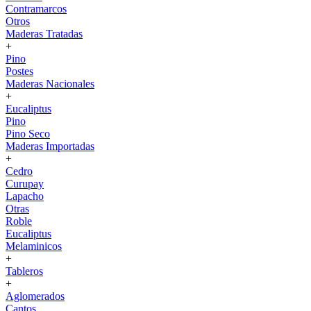
Contramarcos
Otros
Maderas Tratadas
+
Pino
Postes
Maderas Nacionales
+
Eucaliptus
Pino
Pino Seco
Maderas Importadas
+
Cedro
Curupay
Lapacho
Otras
Roble
Eucaliptus
Melaminicos
+
Tableros
+
Aglomerados
Cantos