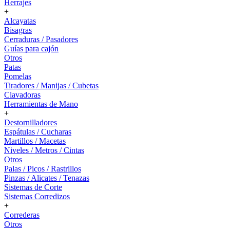
Herrajes
+
Alcayatas
Bisagras
Cerraduras / Pasadores
Guías para cajón
Otros
Patas
Pomelas
Tiradores / Manijas / Cubetas
Clavadoras
Herramientas de Mano
+
Destornilladores
Espátulas / Cucharas
Martillos / Macetas
Niveles / Metros / Cintas
Otros
Palas / Picos / Rastrillos
Pinzas / Alicates / Tenazas
Sistemas de Corte
Sistemas Corredizos
+
Correderas
Otros