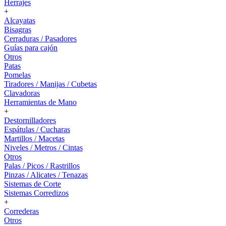
Herrajes
+
Alcayatas
Bisagras
Cerraduras / Pasadores
Guías para cajón
Otros
Patas
Pomelas
Tiradores / Manijas / Cubetas
Clavadoras
Herramientas de Mano
+
Destornilladores
Espátulas / Cucharas
Martillos / Macetas
Niveles / Metros / Cintas
Otros
Palas / Picos / Rastrillos
Pinzas / Alicates / Tenazas
Sistemas de Corte
Sistemas Corredizos
+
Correderas
Otros