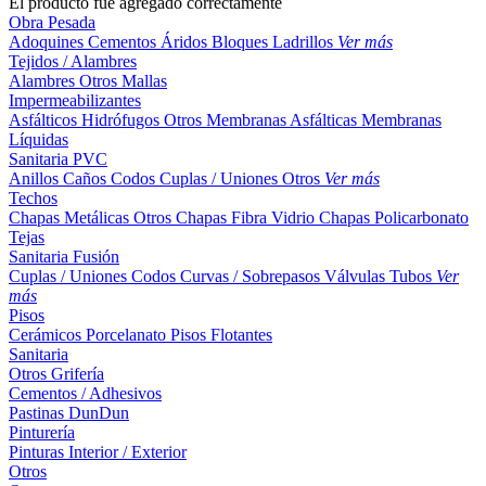
El producto fue agregado correctamente
Obra Pesada
Adoquines
Cementos
Áridos
Bloques
Ladrillos
Ver más
Tejidos / Alambres
Alambres
Otros
Mallas
Impermeabilizantes
Asfálticos
Hidrófugos
Otros
Membranas Asfálticas
Membranas
Líquidas
Sanitaria PVC
Anillos
Caños
Codos
Cuplas / Uniones
Otros
Ver más
Techos
Chapas Metálicas
Otros
Chapas Fibra Vidrio
Chapas Policarbonato
Tejas
Sanitaria Fusión
Cuplas / Uniones
Codos
Curvas / Sobrepasos
Válvulas
Tubos
Ver
más
Pisos
Cerámicos
Porcelanato
Pisos Flotantes
Sanitaria
Otros
Grifería
Cementos / Adhesivos
Pastinas
DunDun
Pinturería
Pinturas Interior / Exterior
Otros