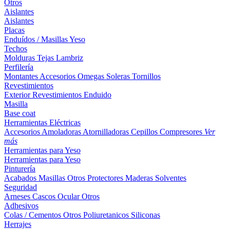
Otros
Aislantes
Aislantes
Placas
Enduídos / Masillas
Yeso
Techos
Molduras
Tejas
Lambriz
Perfilería
Montantes
Accesorios
Omegas
Soleras
Tornillos
Revestimientos
Exterior
Revestimientos
Enduido
Masilla
Base coat
Herramientas Eléctricas
Accesorios
Amoladoras
Atornilladoras
Cepillos
Compresores
Ver
más
Herramientas para Yeso
Herramientas para Yeso
Pinturería
Acabados
Masillas
Otros
Protectores Maderas
Solventes
Seguridad
Arneses
Cascos
Ocular
Otros
Adhesivos
Colas / Cementos
Otros
Poliuretanicos
Siliconas
Herrajes