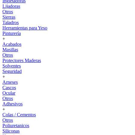
Ingletadoras
Lijadoras
Otros
Sierras
Taladros
Herramientas para Yeso
Pinturería
+
Acabados
Masillas
Otros
Protectores Maderas
Solventes
Seguridad
+
Arneses
Cascos
Ocular
Otros
Adhesivos
+
Colas / Cementos
Otros
Poliuretanicos
Siliconas