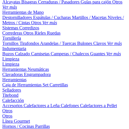
Alcayatas
Bisagras
Cerraduras / Pasadores
Guías para cajón
Otros
Ver más
Herramientas de Mano
Destornilladores
Espátulas / Cucharas
Martillos / Macetas
Niveles /
Metros / Cintas
Otros
Ver más
Sistemas Corredizos
Correderas
Otros
Rieles
Ruedas
Tornillería
Tornillos
Tirafondos
Arandelas / Tuercas
Bulones
Clavos
Ver más
Indumentaria
Buzos
Calzado
Camisetas
Camperas / Chalecos
Guantes
Ver más
Limpieza
Limpieza
Herramientas Neumáticas
Clavadoras
Engrampadora
Herramientas
Caja de Herramientas
Set
Carretillas
Selladores
Titebond
Calefacción
Accesorios
Calefactores a Leña
Calefones
Calefactores a Pellet
Otros
Otros
Línea Gourmet
Hornos / Cocinas
Parrillas