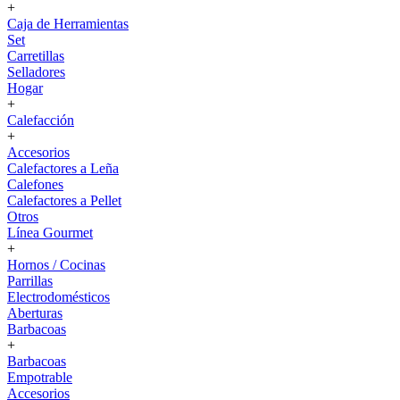
+
Caja de Herramientas
Set
Carretillas
Selladores
Hogar
+
Calefacción
+
Accesorios
Calefactores a Leña
Calefones
Calefactores a Pellet
Otros
Línea Gourmet
+
Hornos / Cocinas
Parrillas
Electrodomésticos
Aberturas
Barbacoas
+
Barbacoas
Empotrable
Accesorios