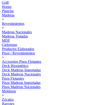
Grill
Horno
Plancha
Maderas
+
Revestimientos
+
Maderas Nacionales
Maderas Tratadas
MDF
Cielorraso
Productos Elaborados
Pisos / Revestimientos
+
Accesorios Pisos Flotantes
Deck Biosintético
Deck Maderas Importadas
Deck Maderas Nacionales
Pisos Flotantes
Pisos Maderas Importadas
Pisos Maderas Nacionales
Molduras
+
Zócalos
Barrotes