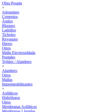
Obra Pesada
+
Adoquines
Cementos
Áridos
Bloques
Ladrillos
Ticholos
Revoques
Hierro
Otros
Malla Electrosoldada
Puntales
Tejidos / Alambres
+
Alambres
Otros
Mallas
Impermeabilizantes
+
Asfálticos
Hidrófugos
Otros
Membranas Asfálticas
Membranas Líquidas