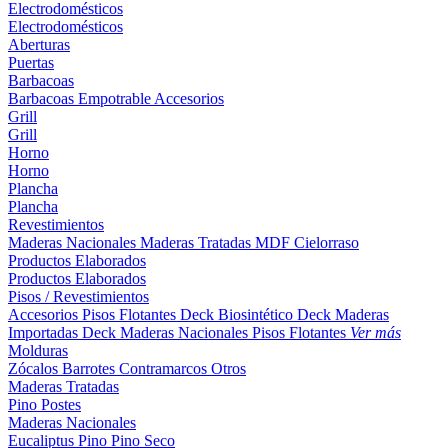
Electrodomésticos
Electrodomésticos
Aberturas
Puertas
Barbacoas
Barbacoas
Empotrable
Accesorios
Grill
Grill
Horno
Horno
Plancha
Plancha
Revestimientos
Maderas Nacionales
Maderas Tratadas
MDF
Cielorraso
Productos Elaborados
Productos Elaborados
Pisos / Revestimientos
Accesorios Pisos Flotantes
Deck Biosintético
Deck Maderas
Importadas
Deck Maderas Nacionales
Pisos Flotantes
Ver más
Molduras
Zócalos
Barrotes
Contramarcos
Otros
Maderas Tratadas
Pino
Postes
Maderas Nacionales
Eucaliptus
Pino
Pino Seco