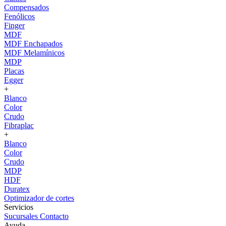
Compensados
Fenólicos
Finger
MDF
MDF Enchapados
MDF Melamínicos
MDP
Placas
Egger
+
Blanco
Color
Crudo
Fibraplac
+
Blanco
Color
Crudo
MDP
HDF
Duratex
Optimizador de cortes
Servicios
Sucursales
Contacto
Ayuda