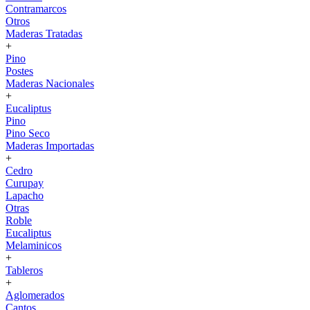
Contramarcos
Otros
Maderas Tratadas
+
Pino
Postes
Maderas Nacionales
+
Eucaliptus
Pino
Pino Seco
Maderas Importadas
+
Cedro
Curupay
Lapacho
Otras
Roble
Eucaliptus
Melaminicos
+
Tableros
+
Aglomerados
Cantos