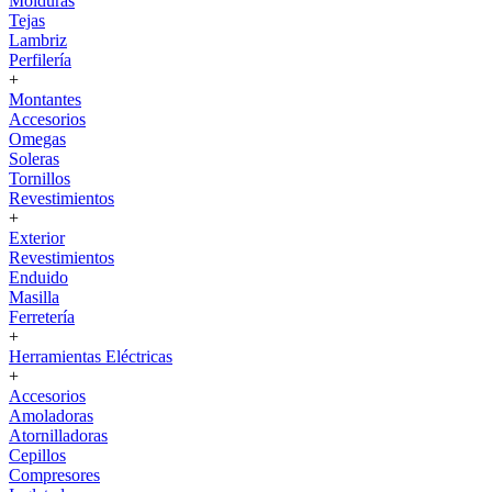
Molduras
Tejas
Lambriz
Perfilería
+
Montantes
Accesorios
Omegas
Soleras
Tornillos
Revestimientos
+
Exterior
Revestimientos
Enduido
Masilla
Ferretería
+
Herramientas Eléctricas
+
Accesorios
Amoladoras
Atornilladoras
Cepillos
Compresores