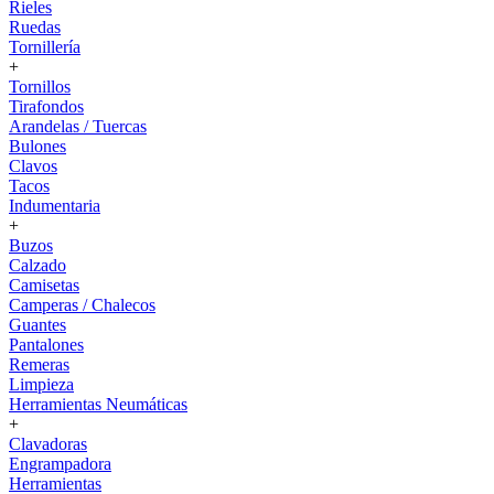
Rieles
Ruedas
Tornillería
+
Tornillos
Tirafondos
Arandelas / Tuercas
Bulones
Clavos
Tacos
Indumentaria
+
Buzos
Calzado
Camisetas
Camperas / Chalecos
Guantes
Pantalones
Remeras
Limpieza
Herramientas Neumáticas
+
Clavadoras
Engrampadora
Herramientas