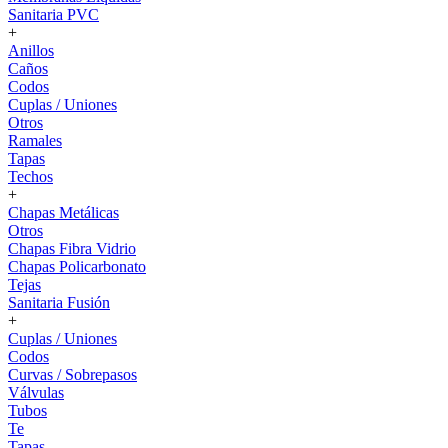
Sanitaria PVC
+
Anillos
Caños
Codos
Cuplas / Uniones
Otros
Ramales
Tapas
Techos
+
Chapas Metálicas
Otros
Chapas Fibra Vidrio
Chapas Policarbonato
Tejas
Sanitaria Fusión
+
Cuplas / Uniones
Codos
Curvas / Sobrepasos
Válvulas
Tubos
Te
Tapas