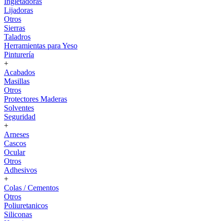
Ingletadoras
Lijadoras
Otros
Sierras
Taladros
Herramientas para Yeso
Pinturería
+
Acabados
Masillas
Otros
Protectores Maderas
Solventes
Seguridad
+
Arneses
Cascos
Ocular
Otros
Adhesivos
+
Colas / Cementos
Otros
Poliuretanicos
Siliconas