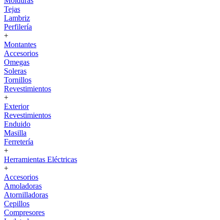
Molduras
Tejas
Lambriz
Perfilería
+
Montantes
Accesorios
Omegas
Soleras
Tornillos
Revestimientos
+
Exterior
Revestimientos
Enduido
Masilla
Ferretería
+
Herramientas Eléctricas
+
Accesorios
Amoladoras
Atornilladoras
Cepillos
Compresores