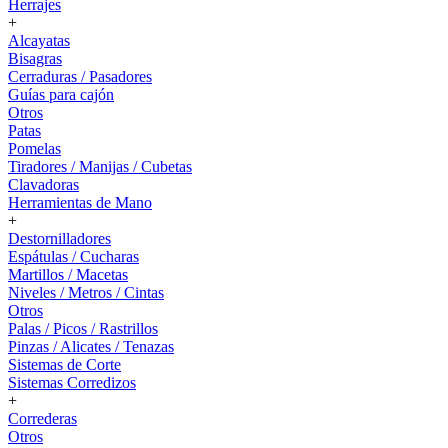
Herrajes
+
Alcayatas
Bisagras
Cerraduras / Pasadores
Guías para cajón
Otros
Patas
Pomelas
Tiradores / Manijas / Cubetas
Clavadoras
Herramientas de Mano
+
Destornilladores
Espátulas / Cucharas
Martillos / Macetas
Niveles / Metros / Cintas
Otros
Palas / Picos / Rastrillos
Pinzas / Alicates / Tenazas
Sistemas de Corte
Sistemas Corredizos
+
Correderas
Otros