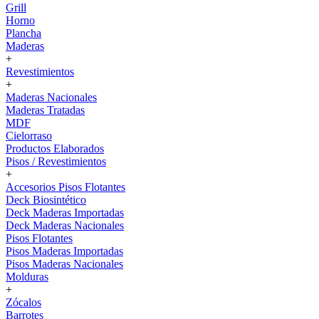
Grill
Horno
Plancha
Maderas
+
Revestimientos
+
Maderas Nacionales
Maderas Tratadas
MDF
Cielorraso
Productos Elaborados
Pisos / Revestimientos
+
Accesorios Pisos Flotantes
Deck Biosintético
Deck Maderas Importadas
Deck Maderas Nacionales
Pisos Flotantes
Pisos Maderas Importadas
Pisos Maderas Nacionales
Molduras
+
Zócalos
Barrotes