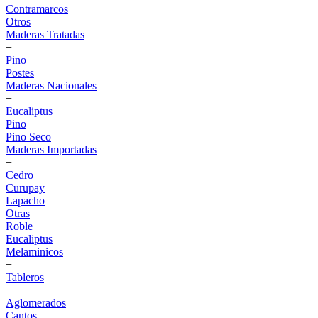
Contramarcos
Otros
Maderas Tratadas
+
Pino
Postes
Maderas Nacionales
+
Eucaliptus
Pino
Pino Seco
Maderas Importadas
+
Cedro
Curupay
Lapacho
Otras
Roble
Eucaliptus
Melaminicos
+
Tableros
+
Aglomerados
Cantos