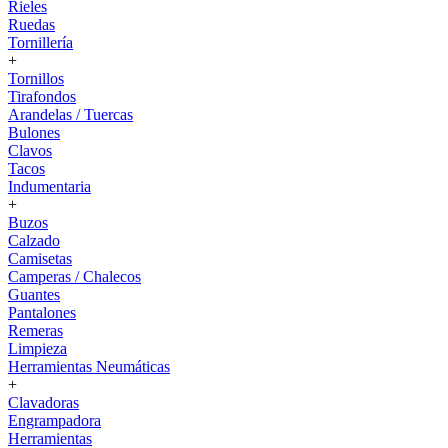
Rieles
Ruedas
Tornillería
+
Tornillos
Tirafondos
Arandelas / Tuercas
Bulones
Clavos
Tacos
Indumentaria
+
Buzos
Calzado
Camisetas
Camperas / Chalecos
Guantes
Pantalones
Remeras
Limpieza
Herramientas Neumáticas
+
Clavadoras
Engrampadora
Herramientas