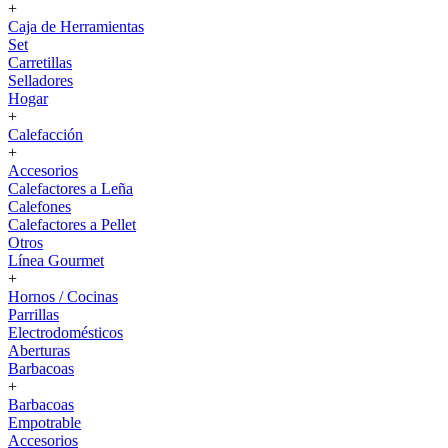
+
Caja de Herramientas
Set
Carretillas
Selladores
Hogar
+
Calefacción
+
Accesorios
Calefactores a Leña
Calefones
Calefactores a Pellet
Otros
Línea Gourmet
+
Hornos / Cocinas
Parrillas
Electrodomésticos
Aberturas
Barbacoas
+
Barbacoas
Empotrable
Accesorios