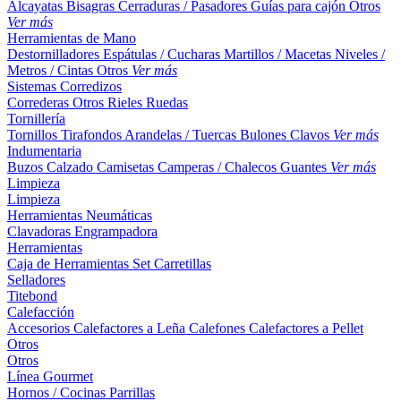
Alcayatas
Bisagras
Cerraduras / Pasadores
Guías para cajón
Otros
Ver más
Herramientas de Mano
Destornilladores
Espátulas / Cucharas
Martillos / Macetas
Niveles /
Metros / Cintas
Otros
Ver más
Sistemas Corredizos
Correderas
Otros
Rieles
Ruedas
Tornillería
Tornillos
Tirafondos
Arandelas / Tuercas
Bulones
Clavos
Ver más
Indumentaria
Buzos
Calzado
Camisetas
Camperas / Chalecos
Guantes
Ver más
Limpieza
Limpieza
Herramientas Neumáticas
Clavadoras
Engrampadora
Herramientas
Caja de Herramientas
Set
Carretillas
Selladores
Titebond
Calefacción
Accesorios
Calefactores a Leña
Calefones
Calefactores a Pellet
Otros
Otros
Línea Gourmet
Hornos / Cocinas
Parrillas