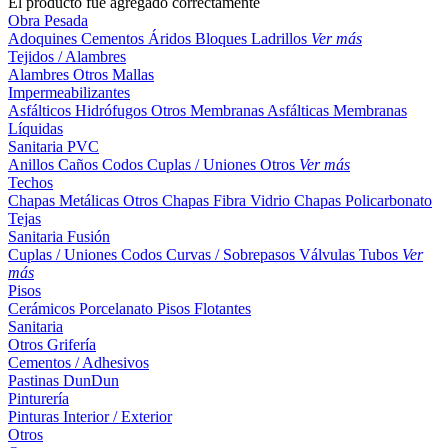
El producto fue agregado correctamente
Obra Pesada
Adoquines
Cementos
Áridos
Bloques
Ladrillos
Ver más
Tejidos / Alambres
Alambres
Otros
Mallas
Impermeabilizantes
Asfálticos
Hidrófugos
Otros
Membranas Asfálticas
Membranas
Líquidas
Sanitaria PVC
Anillos
Caños
Codos
Cuplas / Uniones
Otros
Ver más
Techos
Chapas Metálicas
Otros
Chapas Fibra Vidrio
Chapas Policarbonato
Tejas
Sanitaria Fusión
Cuplas / Uniones
Codos
Curvas / Sobrepasos
Válvulas
Tubos
Ver
más
Pisos
Cerámicos
Porcelanato
Pisos Flotantes
Sanitaria
Otros
Grifería
Cementos / Adhesivos
Pastinas
DunDun
Pinturería
Pinturas Interior / Exterior
Otros