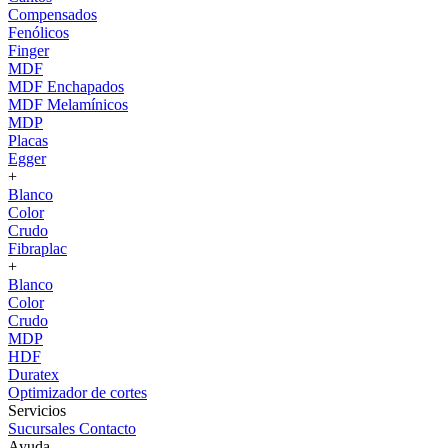
Compensados
Fenólicos
Finger
MDF
MDF Enchapados
MDF Melamínicos
MDP
Placas
Egger
+
Blanco
Color
Crudo
Fibraplac
+
Blanco
Color
Crudo
MDP
HDF
Duratex
Optimizador de cortes
Servicios
Sucursales
Contacto
Ayuda