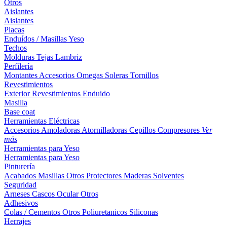
Otros
Aislantes
Aislantes
Placas
Enduídos / Masillas
Yeso
Techos
Molduras
Tejas
Lambriz
Perfilería
Montantes
Accesorios
Omegas
Soleras
Tornillos
Revestimientos
Exterior
Revestimientos
Enduido
Masilla
Base coat
Herramientas Eléctricas
Accesorios
Amoladoras
Atornilladoras
Cepillos
Compresores
Ver
más
Herramientas para Yeso
Herramientas para Yeso
Pinturería
Acabados
Masillas
Otros
Protectores Maderas
Solventes
Seguridad
Arneses
Cascos
Ocular
Otros
Adhesivos
Colas / Cementos
Otros
Poliuretanicos
Siliconas
Herrajes