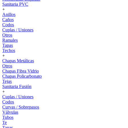
Sanitaria PVC
+
Anillos
Caños
Codos
Cuplas / Uniones
Otros
Ramales
Tapas
Techos
+
Chapas Metálicas
Otros
Chapas Fibra Vidrio
Chapas Policarbonato
Tejas
Sanitaria Fusión
+
Cuplas / Uniones
Codos
Curvas / Sobrepasos
Válvulas
Tubos
Te
Tapas