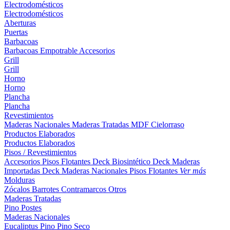
Electrodomésticos
Electrodomésticos
Aberturas
Puertas
Barbacoas
Barbacoas
Empotrable
Accesorios
Grill
Grill
Horno
Horno
Plancha
Plancha
Revestimientos
Maderas Nacionales
Maderas Tratadas
MDF
Cielorraso
Productos Elaborados
Productos Elaborados
Pisos / Revestimientos
Accesorios Pisos Flotantes
Deck Biosintético
Deck Maderas
Importadas
Deck Maderas Nacionales
Pisos Flotantes
Ver más
Molduras
Zócalos
Barrotes
Contramarcos
Otros
Maderas Tratadas
Pino
Postes
Maderas Nacionales
Eucaliptus
Pino
Pino Seco