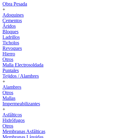
Obra Pesada
+
Adoquines
Cementos
Áridos
Bloques
Ladrillos
Ticholos
Revoques
Hierro
Otros
Malla Electrosoldada
Puntales
Tejidos / Alambres
+
Alambres
Otros
Mallas
Impermeabilizantes
+
Asfálticos
Hidrófugos
Otros
Membranas Asfálticas
Membranas Líquidas