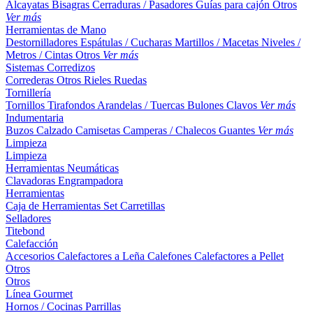
Alcayatas
Bisagras
Cerraduras / Pasadores
Guías para cajón
Otros
Ver más
Herramientas de Mano
Destornilladores
Espátulas / Cucharas
Martillos / Macetas
Niveles /
Metros / Cintas
Otros
Ver más
Sistemas Corredizos
Correderas
Otros
Rieles
Ruedas
Tornillería
Tornillos
Tirafondos
Arandelas / Tuercas
Bulones
Clavos
Ver más
Indumentaria
Buzos
Calzado
Camisetas
Camperas / Chalecos
Guantes
Ver más
Limpieza
Limpieza
Herramientas Neumáticas
Clavadoras
Engrampadora
Herramientas
Caja de Herramientas
Set
Carretillas
Selladores
Titebond
Calefacción
Accesorios
Calefactores a Leña
Calefones
Calefactores a Pellet
Otros
Otros
Línea Gourmet
Hornos / Cocinas
Parrillas