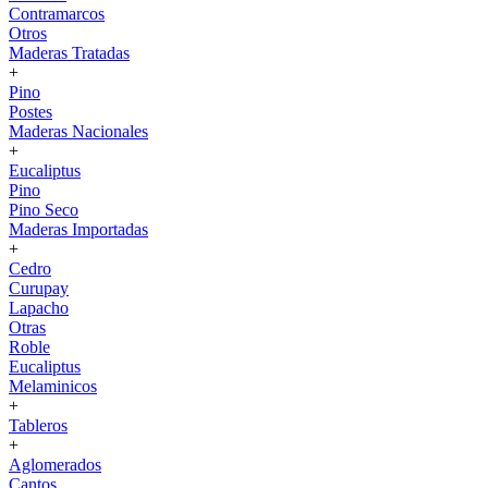
Contramarcos
Otros
Maderas Tratadas
+
Pino
Postes
Maderas Nacionales
+
Eucaliptus
Pino
Pino Seco
Maderas Importadas
+
Cedro
Curupay
Lapacho
Otras
Roble
Eucaliptus
Melaminicos
+
Tableros
+
Aglomerados
Cantos