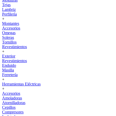
Molduras
Tejas
Lambriz
Perfilería
+
Montantes
Accesorios
Omegas
Soleras
Tornillos
Revestimientos
+
Exterior
Revestimientos
Enduido
Masilla
Ferretería
+
Herramientas Eléctricas
+
Accesorios
Amoladoras
Atornilladoras
Cepillos
Compresores