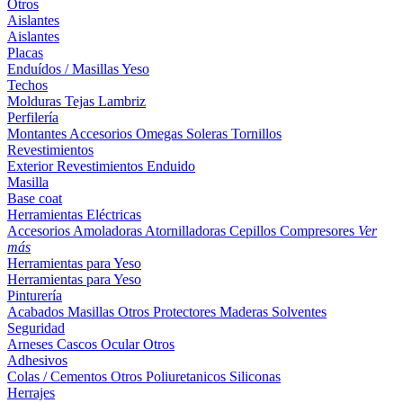
Otros
Aislantes
Aislantes
Placas
Enduídos / Masillas
Yeso
Techos
Molduras
Tejas
Lambriz
Perfilería
Montantes
Accesorios
Omegas
Soleras
Tornillos
Revestimientos
Exterior
Revestimientos
Enduido
Masilla
Base coat
Herramientas Eléctricas
Accesorios
Amoladoras
Atornilladoras
Cepillos
Compresores
Ver
más
Herramientas para Yeso
Herramientas para Yeso
Pinturería
Acabados
Masillas
Otros
Protectores Maderas
Solventes
Seguridad
Arneses
Cascos
Ocular
Otros
Adhesivos
Colas / Cementos
Otros
Poliuretanicos
Siliconas
Herrajes