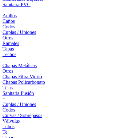
Sanitaria PVC
+
Anillos
Caños
Codos
Cuplas / Uniones
Otros
Ramales
Tapas
Techos
+
Chapas Metálicas
Otros
Chapas Fibra Vidrio
Chapas Policarbonato
Tejas
Sanitaria Fusión
+
Cuplas / Uniones
Codos
Curvas / Sobrepasos
Válvulas
Tubos
Te
Tapas