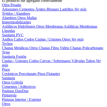
El producto fue agregado correctamente
Obra Pesada
Adoquines
Cementos
Áridos
Bloques
Ladrillos
Ver más
Tejidos / Alambres
Alambres
Otros
Mallas
Impermeabilizantes
Asfálticos
Hidrófugos
Otros
Membranas Asfálticas
Membranas
Líquidas
Sanitaria PVC
Anillos
Caños
Codos
Cuplas / Uniones
Otros
Ver más
Techos
Chapas Metálicas
Otros
Chapas Fibra Vidrio
Chapas Policarbonato
Tejas
Sanitaria Fusión
Cuplas / Uniones
Codos
Curvas / Sobrepasos
Válvulas
Tubos
Ver
más
Pisos
Cerámicos
Porcelanato
Pisos Flotantes
Sanitaria
Otros
Grifería
Cementos / Adhesivos
Pastinas
DunDun
Pinturería
Pinturas Interior / Exterior
Otros