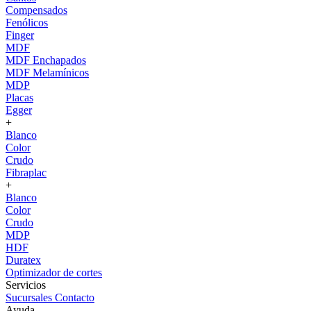
Compensados
Fenólicos
Finger
MDF
MDF Enchapados
MDF Melamínicos
MDP
Placas
Egger
+
Blanco
Color
Crudo
Fibraplac
+
Blanco
Color
Crudo
MDP
HDF
Duratex
Optimizador de cortes
Servicios
Sucursales
Contacto
Ayuda