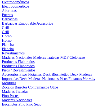
Electrodomésticos
Electrodomésticos
Aberturas
Puertas
Barbacoas
Barbacoas
Empotrable
Accesorios
Grill
Grill
Horno
Horno
Plancha
Plancha
Revestimientos
Maderas Nacionales
Maderas Tratadas
MDF
Cielorraso
Productos Elaborados
Productos Elaborados
Pisos / Revestimientos
Accesorios Pisos Flotantes
Deck Biosintético
Deck Maderas
Importadas
Deck Maderas Nacionales
Pisos Flotantes
Ver más
Molduras
Zócalos
Barrotes
Contramarcos
Otros
Maderas Tratadas
Pino
Postes
Maderas Nacionales
Eucaliptus
Pino
Pino Seco