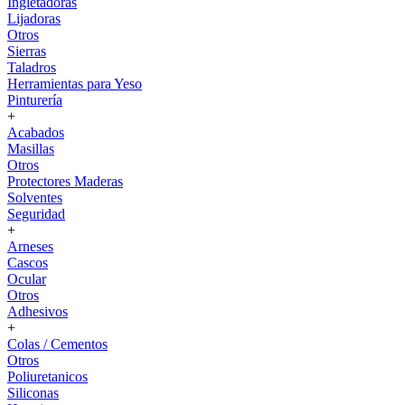
Ingletadoras
Lijadoras
Otros
Sierras
Taladros
Herramientas para Yeso
Pinturería
+
Acabados
Masillas
Otros
Protectores Maderas
Solventes
Seguridad
+
Arneses
Cascos
Ocular
Otros
Adhesivos
+
Colas / Cementos
Otros
Poliuretanicos
Siliconas