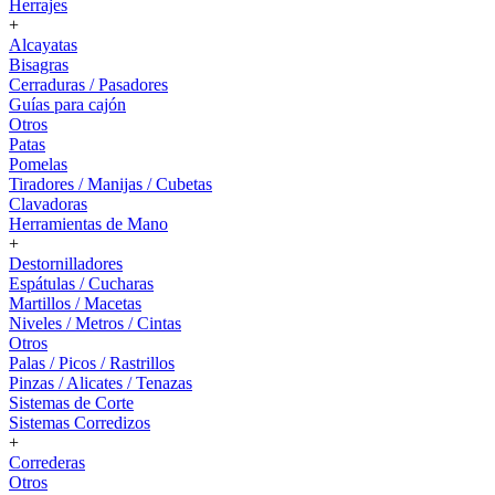
Herrajes
+
Alcayatas
Bisagras
Cerraduras / Pasadores
Guías para cajón
Otros
Patas
Pomelas
Tiradores / Manijas / Cubetas
Clavadoras
Herramientas de Mano
+
Destornilladores
Espátulas / Cucharas
Martillos / Macetas
Niveles / Metros / Cintas
Otros
Palas / Picos / Rastrillos
Pinzas / Alicates / Tenazas
Sistemas de Corte
Sistemas Corredizos
+
Correderas
Otros