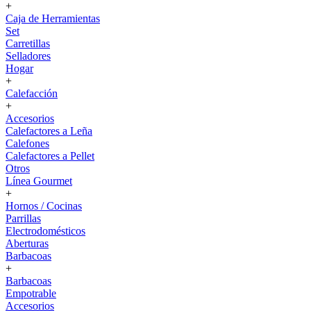
+
Caja de Herramientas
Set
Carretillas
Selladores
Hogar
+
Calefacción
+
Accesorios
Calefactores a Leña
Calefones
Calefactores a Pellet
Otros
Línea Gourmet
+
Hornos / Cocinas
Parrillas
Electrodomésticos
Aberturas
Barbacoas
+
Barbacoas
Empotrable
Accesorios