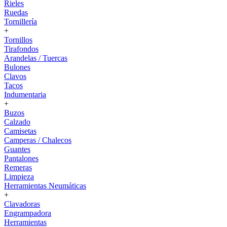
Rieles
Ruedas
Tornillería
+
Tornillos
Tirafondos
Arandelas / Tuercas
Bulones
Clavos
Tacos
Indumentaria
+
Buzos
Calzado
Camisetas
Camperas / Chalecos
Guantes
Pantalones
Remeras
Limpieza
Herramientas Neumáticas
+
Clavadoras
Engrampadora
Herramientas