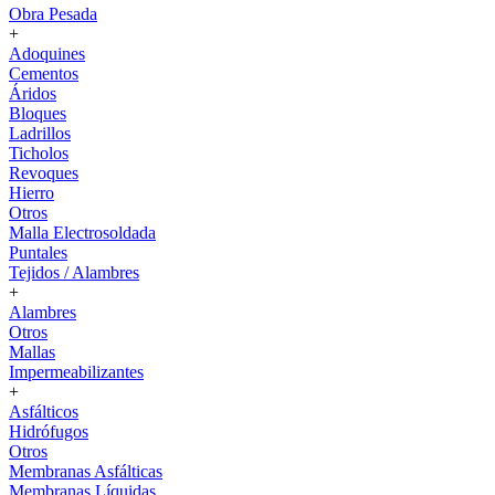
Obra Pesada
+
Adoquines
Cementos
Áridos
Bloques
Ladrillos
Ticholos
Revoques
Hierro
Otros
Malla Electrosoldada
Puntales
Tejidos / Alambres
+
Alambres
Otros
Mallas
Impermeabilizantes
+
Asfálticos
Hidrófugos
Otros
Membranas Asfálticas
Membranas Líquidas