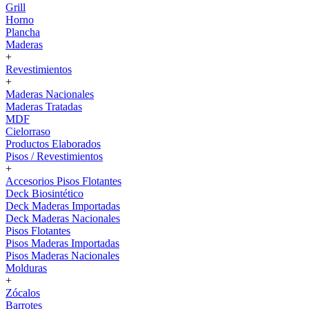
Grill
Horno
Plancha
Maderas
+
Revestimientos
+
Maderas Nacionales
Maderas Tratadas
MDF
Cielorraso
Productos Elaborados
Pisos / Revestimientos
+
Accesorios Pisos Flotantes
Deck Biosintético
Deck Maderas Importadas
Deck Maderas Nacionales
Pisos Flotantes
Pisos Maderas Importadas
Pisos Maderas Nacionales
Molduras
+
Zócalos
Barrotes