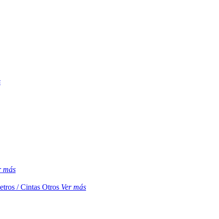
s
r más
etros / Cintas
Otros
Ver más