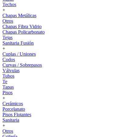
Techos
+
Chapas Metálicas
Otros
Chapas Fibra Vidrio
Chapas Policarbonato
Tejas
Sanitaria Fusión
+
Cuplas / Uniones
Codos
Curvas / Sobrepasos
Válvulas
Tubos
Te
Tapas
Pisos
+
Cerámicos
Porcelanato
Pisos Flotantes
Sanitaria
+
Otros
Grifería