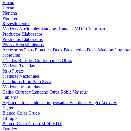
Horno
Horno
Plancha
Plancha
Revestimientos
Maderas Nacionales
Maderas Tratadas
MDF
Cielorraso
Productos Elaborados
Productos Elaborados
Pisos / Revestimientos
Accesorios Pisos Flotantes
Deck Biosintético
Deck Maderas Importa
Molduras
Zócalos
Barrotes
Contramarcos
Otros
Maderas Tratadas
Pino
Postes
Maderas Nacionales
Eucaliptus
Pino
Pino Seco
Maderas Importadas
Cedro
Curupay
Lapacho
Otras
Roble
Ver más
Tableros
Aglomerados
Cantos
Compensados
Fenólicos
Finger
Ver más
Egger
Blanco
Color
Crudo
Fibraplac
Blanco
Color
Crudo
MDP
HDF
Duratex