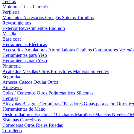
Techos
Molduras
Tejas
Lambriz
Perfilería
Montantes
Accesorios
Omegas
Soleras
Tornillos
Revestimientos
Exterior
Revestimientos
Enduido
Masilla
Base coat
Herramientas Eléctricas
Accesorios
Amoladoras
Atornilladoras
Cepillos
Compresores
Ver má
Herramientas para Yeso
Herramientas para Yeso
Pinturería
Acabados
Masillas
Otros
Protectores Maderas
Solventes
Seguridad
Arneses
Cascos
Ocular
Otros
Adhesivos
Colas / Cementos
Otros
Poliuretanicos
Siliconas
Herrajes
Alcayatas
Bisagras
Cerraduras / Pasadores
Guías para cajón
Otros
Ve
Herramientas de Mano
Destornilladores
Espátulas / Cucharas
Martillos / Macetas
Niveles / M
Sistemas Corredizos
Correderas
Otros
Rieles
Ruedas
Tornillería