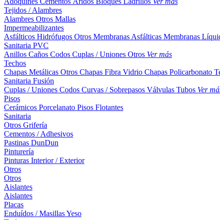
Adoquines
Cementos
Áridos
Bloques
Ladrillos
Ver más
Tejidos / Alambres
Alambres
Otros
Mallas
Impermeabilizantes
Asfálticos
Hidrófugos
Otros
Membranas Asfálticas
Membranas Líqui
Sanitaria PVC
Anillos
Caños
Codos
Cuplas / Uniones
Otros
Ver más
Techos
Chapas Metálicas
Otros
Chapas Fibra Vidrio
Chapas Policarbonato
T
Sanitaria Fusión
Cuplas / Uniones
Codos
Curvas / Sobrepasos
Válvulas
Tubos
Ver má
Pisos
Cerámicos
Porcelanato
Pisos Flotantes
Sanitaria
Otros
Grifería
Cementos / Adhesivos
Pastinas
DunDun
Pinturería
Pinturas Interior / Exterior
Otros
Otros
Aislantes
Aislantes
Placas
Enduídos / Masillas
Yeso