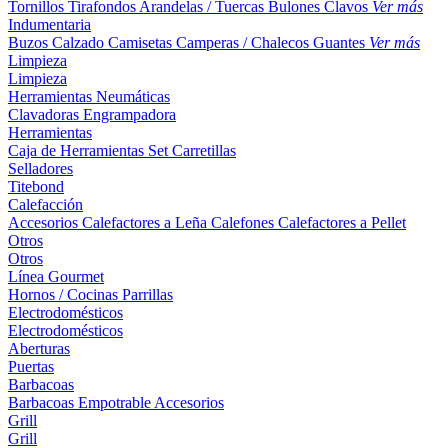
Tornillos
Tirafondos
Arandelas / Tuercas
Bulones
Clavos
Ver más
Indumentaria
Buzos
Calzado
Camisetas
Camperas / Chalecos
Guantes
Ver más
Limpieza
Limpieza
Herramientas Neumáticas
Clavadoras
Engrampadora
Herramientas
Caja de Herramientas
Set
Carretillas
Selladores
Titebond
Calefacción
Accesorios
Calefactores a Leña
Calefones
Calefactores a Pellet
Otros
Otros
Línea Gourmet
Hornos / Cocinas
Parrillas
Electrodomésticos
Electrodomésticos
Aberturas
Puertas
Barbacoas
Barbacoas
Empotrable
Accesorios
Grill
Grill