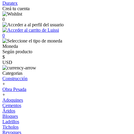
Duratex
Creá tu cuenta
0
0
Moneda
Según producto
$
USD
Categorias
Construcción
+
Obra Pesada
+
Adoquines
Cementos
Áridos
Bloques
Ladrillos
Ticholos
Revoques