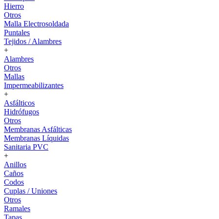
Hierro
Otros
Malla Electrosoldada
Puntales
Tejidos / Alambres
+
Alambres
Otros
Mallas
Impermeabilizantes
+
Asfálticos
Hidrófugos
Otros
Membranas Asfálticas
Membranas Líquidas
Sanitaria PVC
+
Anillos
Caños
Codos
Cuplas / Uniones
Otros
Ramales
Tapas