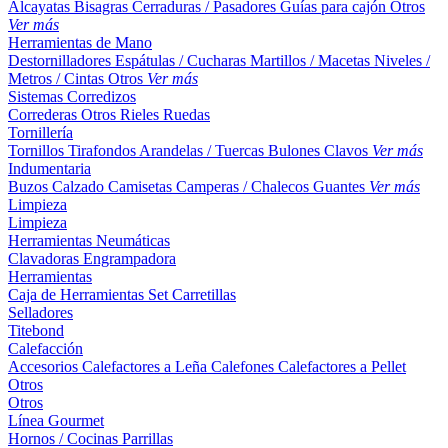
Alcayatas
Bisagras
Cerraduras / Pasadores
Guías para cajón
Otros
Ver más
Herramientas de Mano
Destornilladores
Espátulas / Cucharas
Martillos / Macetas
Niveles /
Metros / Cintas
Otros
Ver más
Sistemas Corredizos
Correderas
Otros
Rieles
Ruedas
Tornillería
Tornillos
Tirafondos
Arandelas / Tuercas
Bulones
Clavos
Ver más
Indumentaria
Buzos
Calzado
Camisetas
Camperas / Chalecos
Guantes
Ver más
Limpieza
Limpieza
Herramientas Neumáticas
Clavadoras
Engrampadora
Herramientas
Caja de Herramientas
Set
Carretillas
Selladores
Titebond
Calefacción
Accesorios
Calefactores a Leña
Calefones
Calefactores a Pellet
Otros
Otros
Línea Gourmet
Hornos / Cocinas
Parrillas