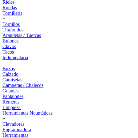
Rieles
Ruedas
Tornillería
+
Tornillos
Tirafondos
Arandelas / Tuercas
Bulones
Clavos
Tacos
Indumentaria
+
Buzos
Calzado
Camisetas
Camperas / Chalecos
Guantes
Pantalones
Remeras
Limpieza
Herramientas Neumáticas
+
Clavadoras
Engrampadora
Herramientas