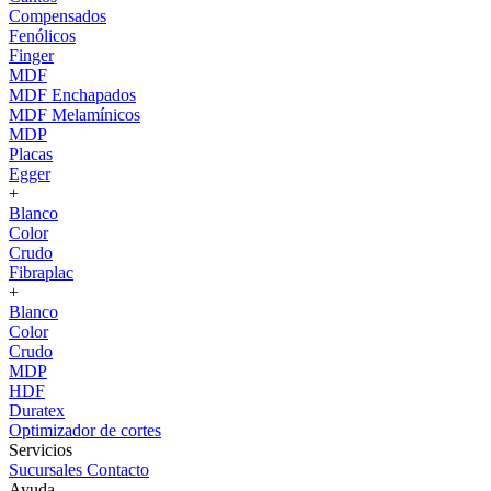
Compensados
Fenólicos
Finger
MDF
MDF Enchapados
MDF Melamínicos
MDP
Placas
Egger
+
Blanco
Color
Crudo
Fibraplac
+
Blanco
Color
Crudo
MDP
HDF
Duratex
Optimizador de cortes
Servicios
Sucursales
Contacto
Ayuda