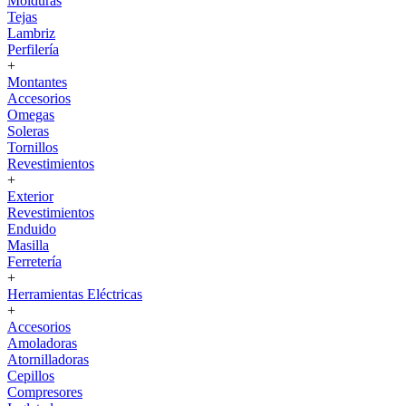
Molduras
Tejas
Lambriz
Perfilería
+
Montantes
Accesorios
Omegas
Soleras
Tornillos
Revestimientos
+
Exterior
Revestimientos
Enduido
Masilla
Ferretería
+
Herramientas Eléctricas
+
Accesorios
Amoladoras
Atornilladoras
Cepillos
Compresores