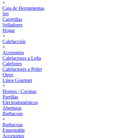
+
Caja de Herramientas
Set
Carretillas
Selladores
Hogar
+
Calefacción
+
Accesorios
Calefactores a Leña
Calefones
Calefactores a Pellet
Otros
Línea Gourmet
+
Hornos / Cocinas
Parrillas
Electrodomésticos
Aberturas
Barbacoas
+
Barbacoas
Empotrable
Accesorios