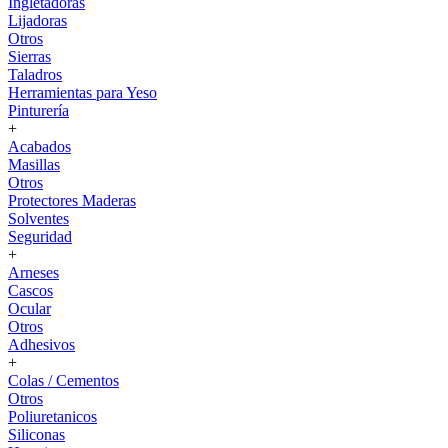
Ingletadoras
Lijadoras
Otros
Sierras
Taladros
Herramientas para Yeso
Pinturería
+
Acabados
Masillas
Otros
Protectores Maderas
Solventes
Seguridad
+
Arneses
Cascos
Ocular
Otros
Adhesivos
+
Colas / Cementos
Otros
Poliuretanicos
Siliconas