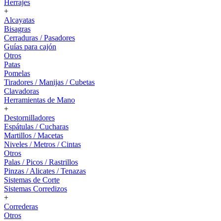
Herrajes
+
Alcayatas
Bisagras
Cerraduras / Pasadores
Guías para cajón
Otros
Patas
Pomelas
Tiradores / Manijas / Cubetas
Clavadoras
Herramientas de Mano
+
Destornilladores
Espátulas / Cucharas
Martillos / Macetas
Niveles / Metros / Cintas
Otros
Palas / Picos / Rastrillos
Pinzas / Alicates / Tenazas
Sistemas de Corte
Sistemas Corredizos
+
Correderas
Otros