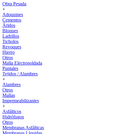
Obra Pesada
+
Adoquines
Cementos
Áridos
Bloques
Ladrillos
Ticholos
Revoques
Hierro
Otros
Malla Electrosoldada
Puntales
Tejidos / Alambres
+
Alambres
Otros
Mallas
Impermeabilizantes
+
Asfálticos
Hidrófugos
Otros
Membranas Asfálticas
Membranas Líquidas