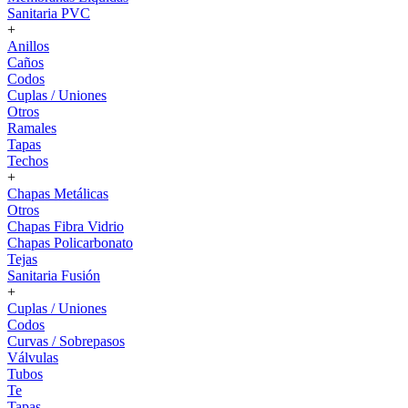
Sanitaria PVC
+
Anillos
Caños
Codos
Cuplas / Uniones
Otros
Ramales
Tapas
Techos
+
Chapas Metálicas
Otros
Chapas Fibra Vidrio
Chapas Policarbonato
Tejas
Sanitaria Fusión
+
Cuplas / Uniones
Codos
Curvas / Sobrepasos
Válvulas
Tubos
Te
Tapas