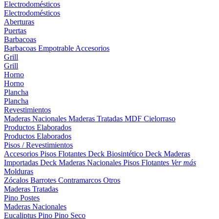
Electrodomésticos
Electrodomésticos
Aberturas
Puertas
Barbacoas
Barbacoas
Empotrable
Accesorios
Grill
Grill
Horno
Horno
Plancha
Plancha
Revestimientos
Maderas Nacionales
Maderas Tratadas
MDF
Cielorraso
Productos Elaborados
Productos Elaborados
Pisos / Revestimientos
Accesorios Pisos Flotantes
Deck Biosintético
Deck Maderas
Importadas
Deck Maderas Nacionales
Pisos Flotantes
Ver más
Molduras
Zócalos
Barrotes
Contramarcos
Otros
Maderas Tratadas
Pino
Postes
Maderas Nacionales
Eucaliptus
Pino
Pino Seco