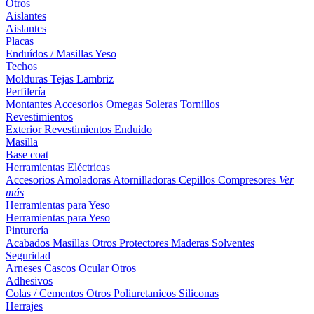
Otros
Aislantes
Aislantes
Placas
Enduídos / Masillas
Yeso
Techos
Molduras
Tejas
Lambriz
Perfilería
Montantes
Accesorios
Omegas
Soleras
Tornillos
Revestimientos
Exterior
Revestimientos
Enduido
Masilla
Base coat
Herramientas Eléctricas
Accesorios
Amoladoras
Atornilladoras
Cepillos
Compresores
Ver
más
Herramientas para Yeso
Herramientas para Yeso
Pinturería
Acabados
Masillas
Otros
Protectores Maderas
Solventes
Seguridad
Arneses
Cascos
Ocular
Otros
Adhesivos
Colas / Cementos
Otros
Poliuretanicos
Siliconas
Herrajes