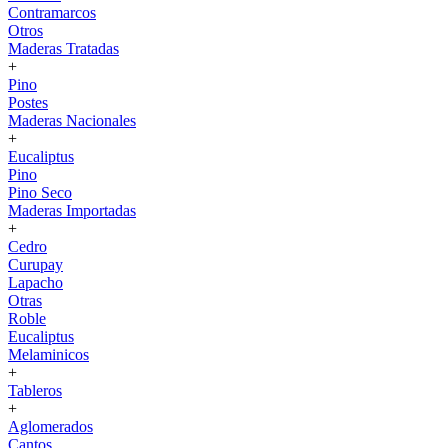
Contramarcos
Otros
Maderas Tratadas
+
Pino
Postes
Maderas Nacionales
+
Eucaliptus
Pino
Pino Seco
Maderas Importadas
+
Cedro
Curupay
Lapacho
Otras
Roble
Eucaliptus
Melaminicos
+
Tableros
+
Aglomerados
Cantos