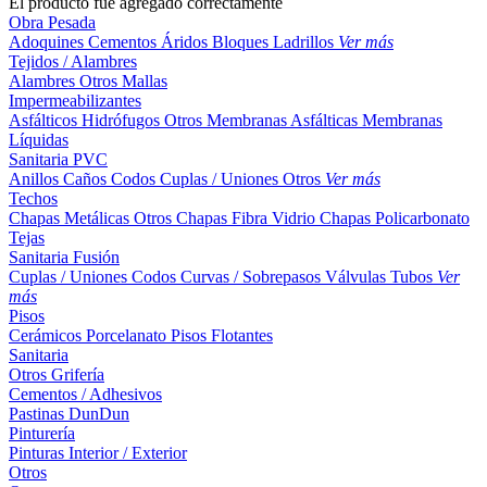
El producto fue agregado correctamente
Obra Pesada
Adoquines
Cementos
Áridos
Bloques
Ladrillos
Ver más
Tejidos / Alambres
Alambres
Otros
Mallas
Impermeabilizantes
Asfálticos
Hidrófugos
Otros
Membranas Asfálticas
Membranas
Líquidas
Sanitaria PVC
Anillos
Caños
Codos
Cuplas / Uniones
Otros
Ver más
Techos
Chapas Metálicas
Otros
Chapas Fibra Vidrio
Chapas Policarbonato
Tejas
Sanitaria Fusión
Cuplas / Uniones
Codos
Curvas / Sobrepasos
Válvulas
Tubos
Ver
más
Pisos
Cerámicos
Porcelanato
Pisos Flotantes
Sanitaria
Otros
Grifería
Cementos / Adhesivos
Pastinas
DunDun
Pinturería
Pinturas Interior / Exterior
Otros