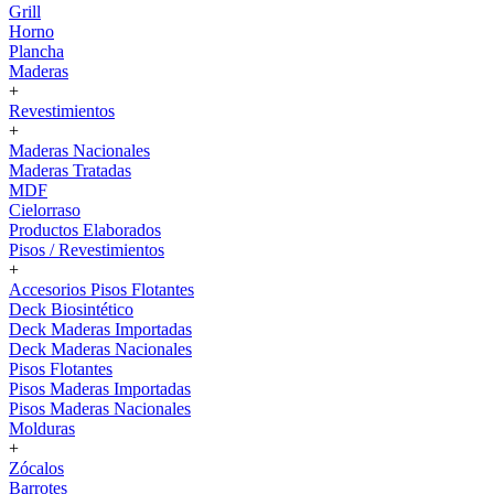
Grill
Horno
Plancha
Maderas
+
Revestimientos
+
Maderas Nacionales
Maderas Tratadas
MDF
Cielorraso
Productos Elaborados
Pisos / Revestimientos
+
Accesorios Pisos Flotantes
Deck Biosintético
Deck Maderas Importadas
Deck Maderas Nacionales
Pisos Flotantes
Pisos Maderas Importadas
Pisos Maderas Nacionales
Molduras
+
Zócalos
Barrotes