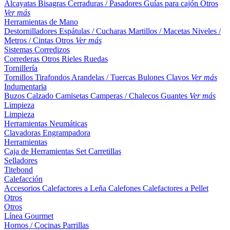
Alcayatas
Bisagras
Cerraduras / Pasadores
Guías para cajón
Otros
Ver más
Herramientas de Mano
Destornilladores
Espátulas / Cucharas
Martillos / Macetas
Niveles /
Metros / Cintas
Otros
Ver más
Sistemas Corredizos
Correderas
Otros
Rieles
Ruedas
Tornillería
Tornillos
Tirafondos
Arandelas / Tuercas
Bulones
Clavos
Ver más
Indumentaria
Buzos
Calzado
Camisetas
Camperas / Chalecos
Guantes
Ver más
Limpieza
Limpieza
Herramientas Neumáticas
Clavadoras
Engrampadora
Herramientas
Caja de Herramientas
Set
Carretillas
Selladores
Titebond
Calefacción
Accesorios
Calefactores a Leña
Calefones
Calefactores a Pellet
Otros
Otros
Línea Gourmet
Hornos / Cocinas
Parrillas