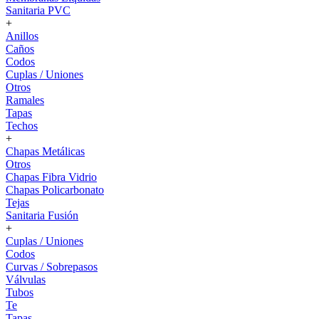
Sanitaria PVC
+
Anillos
Caños
Codos
Cuplas / Uniones
Otros
Ramales
Tapas
Techos
+
Chapas Metálicas
Otros
Chapas Fibra Vidrio
Chapas Policarbonato
Tejas
Sanitaria Fusión
+
Cuplas / Uniones
Codos
Curvas / Sobrepasos
Válvulas
Tubos
Te
Tapas