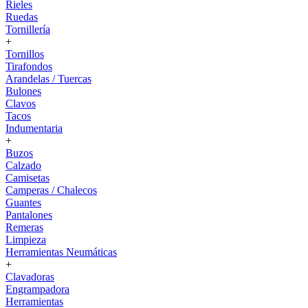
Rieles
Ruedas
Tornillería
+
Tornillos
Tirafondos
Arandelas / Tuercas
Bulones
Clavos
Tacos
Indumentaria
+
Buzos
Calzado
Camisetas
Camperas / Chalecos
Guantes
Pantalones
Remeras
Limpieza
Herramientas Neumáticas
+
Clavadoras
Engrampadora
Herramientas