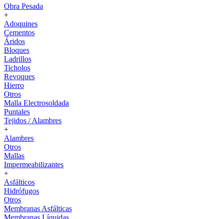
Obra Pesada
+
Adoquines
Cementos
Áridos
Bloques
Ladrillos
Ticholos
Revoques
Hierro
Otros
Malla Electrosoldada
Puntales
Tejidos / Alambres
+
Alambres
Otros
Mallas
Impermeabilizantes
+
Asfálticos
Hidrófugos
Otros
Membranas Asfálticas
Membranas Líquidas