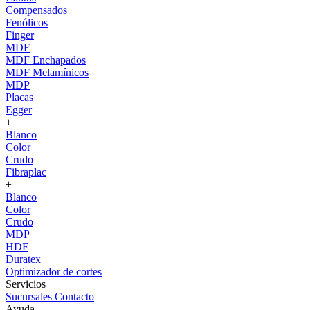
Compensados
Fenólicos
Finger
MDF
MDF Enchapados
MDF Melamínicos
MDP
Placas
Egger
+
Blanco
Color
Crudo
Fibraplac
+
Blanco
Color
Crudo
MDP
HDF
Duratex
Optimizador de cortes
Servicios
Sucursales
Contacto
Ayuda