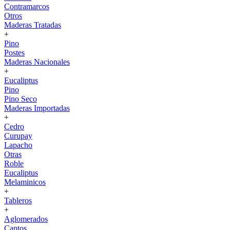
Contramarcos
Otros
Maderas Tratadas
+
Pino
Postes
Maderas Nacionales
+
Eucaliptus
Pino
Pino Seco
Maderas Importadas
+
Cedro
Curupay
Lapacho
Otras
Roble
Eucaliptus
Melaminicos
+
Tableros
+
Aglomerados
Cantos