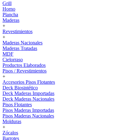
Grill
Horno
Plancha
Maderas
+
Revestimientos
+
Maderas Nacionales
Maderas Tratadas
MDF
Cielorraso
Productos Elaborados
Pisos / Revestimientos
+
Accesorios Pisos Flotantes
Deck Biosintético
Deck Maderas Importadas
Deck Maderas Nacionales
Pisos Flotantes
Pisos Maderas Importadas
Pisos Maderas Nacionales
Molduras
+
Zócalos
Barrotes