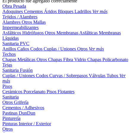
El producto fue agregado correctamente
Obra Pesada
Adoquines
Cementos
Áridos
Bloques
Ladrillos
Ver más
Tejidos / Alambres
Alambres
Otros
Mallas
Impermeabilizantes
Asfálticos
Hidrófugos
Otros
Membranas Asfálticas
Membranas
Líquidas
Sanitaria PVC
Anillos
Caños
Codos
Cuplas / Uniones
Otros
Ver más
Techos
Chapas Metálicas
Otros
Chapas Fibra Vidrio
Chapas Policarbonato
Tejas
Sanitaria Fusión
Cuplas / Uniones
Codos
Curvas / Sobrepasos
Válvulas
Tubos
Ver
más
Pisos
Cerámicos
Porcelanato
Pisos Flotantes
Sanitaria
Otros
Grifería
Cementos / Adhesivos
Pastinas
DunDun
Pinturería
Pinturas Interior / Exterior
Otros