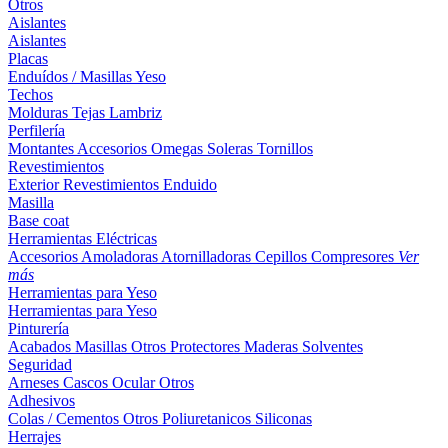
Otros
Aislantes
Aislantes
Placas
Enduídos / Masillas
Yeso
Techos
Molduras
Tejas
Lambriz
Perfilería
Montantes
Accesorios
Omegas
Soleras
Tornillos
Revestimientos
Exterior
Revestimientos
Enduido
Masilla
Base coat
Herramientas Eléctricas
Accesorios
Amoladoras
Atornilladoras
Cepillos
Compresores
Ver
más
Herramientas para Yeso
Herramientas para Yeso
Pinturería
Acabados
Masillas
Otros
Protectores Maderas
Solventes
Seguridad
Arneses
Cascos
Ocular
Otros
Adhesivos
Colas / Cementos
Otros
Poliuretanicos
Siliconas
Herrajes