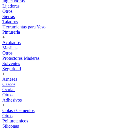
Ingletadoras
Lijadoras
Otros
Sierras
Taladros
Herramientas para Yeso
Pinturería
+
Acabados
Masillas
Otros
Protectores Maderas
Solventes
Seguridad
+
Arneses
Cascos
Ocular
Otros
Adhesivos
+
Colas / Cementos
Otros
Poliuretanicos
Siliconas