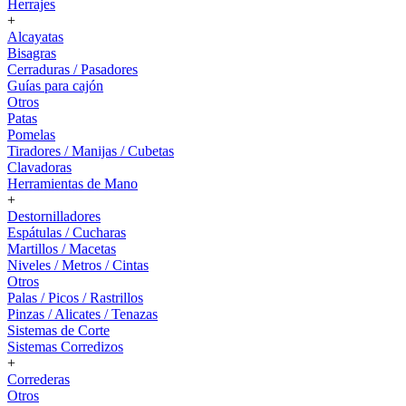
Herrajes
+
Alcayatas
Bisagras
Cerraduras / Pasadores
Guías para cajón
Otros
Patas
Pomelas
Tiradores / Manijas / Cubetas
Clavadoras
Herramientas de Mano
+
Destornilladores
Espátulas / Cucharas
Martillos / Macetas
Niveles / Metros / Cintas
Otros
Palas / Picos / Rastrillos
Pinzas / Alicates / Tenazas
Sistemas de Corte
Sistemas Corredizos
+
Correderas
Otros