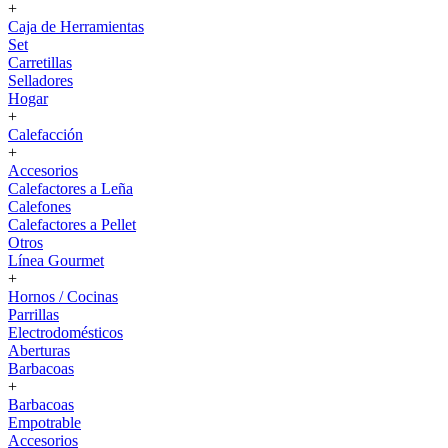
+
Caja de Herramientas
Set
Carretillas
Selladores
Hogar
+
Calefacción
+
Accesorios
Calefactores a Leña
Calefones
Calefactores a Pellet
Otros
Línea Gourmet
+
Hornos / Cocinas
Parrillas
Electrodomésticos
Aberturas
Barbacoas
+
Barbacoas
Empotrable
Accesorios