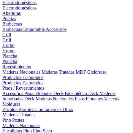
Electrodomésticos
Electrodomésticos
Aberturas
Puertas
Barbacoas
Barbacoas
Empotrable
Accesorios
Grill
Grill
Horno
Horno
Plancha
Plancha
Revestimientos
Maderas Nacionales
Maderas Tratadas
MDF
Cielorraso
Productos Elaborados
Productos Elaborados
Pisos / Revestimientos
Accesorios Pisos Flotantes
Deck Biosintético
Deck Maderas
Importadas
Deck Maderas Nacionales
Pisos Flotantes
Ver más
Molduras
Zócalos
Barrotes
Contramarcos
Otros
Maderas Tratadas
Pino
Postes
Maderas Nacionales
Eucaliptus
Pino
Pino Seco